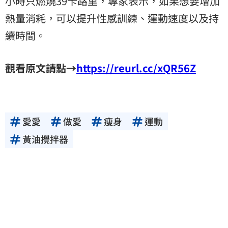
小時只燃燒39卡路里，專家表示，如果想要增加
熱量消耗，可以提升性感訓練、運動速度以及持
續時間。
觀看原文請點→
https://reurl.cc/xQR56Z
愛愛
做愛
瘦身
運動
黃油攪拌器