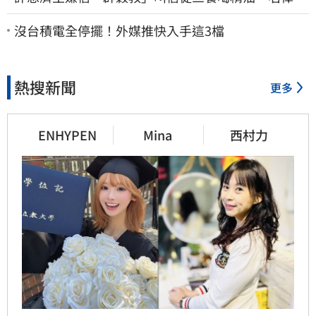
女兒卻吃鮑魚喝紅酒
沒台積電全停擺！外媒推快入手這3檔
熱搜新聞
更多
ENHYPEN
Mina
西村力