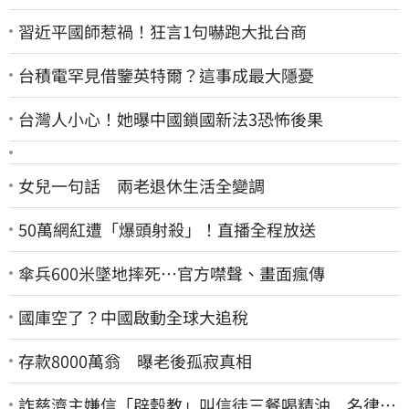
習近平國師惹禍！狂言1句嚇跑大批台商
台積電罕見借鑒英特爾？這事成最大隱憂
台灣人小心！她曝中國鎖國新法3恐怖後果
女兒一句話 兩老退休生活全變調
50萬網紅遭「爆頭射殺」！直播全程放送
傘兵600米墜地摔死…官方噤聲、畫面瘋傳
國庫空了？中國啟動全球大追稅
存款8000萬翁 曝老後孤寂真相
詐慈濟主嫌信「辟穀教」叫信徒三餐喝精油 名律乾