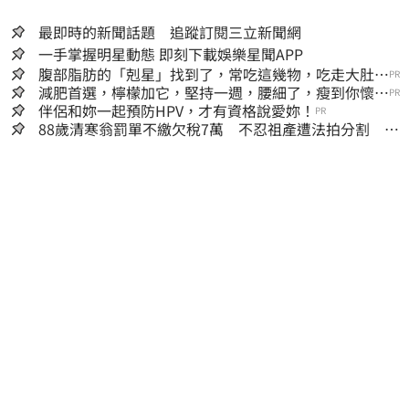
最即時的新聞話題 追蹤訂閱三立新聞網
一手掌握明星動態 即刻下載娛樂星聞APP
腹部脂肪的「剋星」找到了，常吃這幾物，吃走大肚
PR
囊，瘦出小蠻腰
減肥首選，檸檬加它，堅持一週，腰細了，瘦到你懷疑
PR
人生
伴侶和妳一起預防HPV，才有資格說愛妳！
PR
88歲清寒翁罰單不繳欠稅7萬 不忍祖產遭法拍分割 家
族按月代繳償債