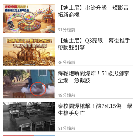
【迪士尼】串流升級　短影音
拓新商機
31分鐘前
【迪士尼】Q3亮眼　幕後推手
帶動雙引擎
36分鐘前
踩鞭炮瞬間爆炸！51歲男腳掌
全爛　急截肢
49分鐘前
泰校園爆槍擊！釀7死15傷　學
生槍手身亡
51分鐘前