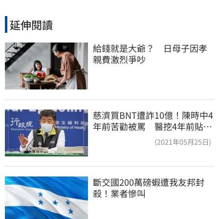
延伸閱讀
給錢就是大爺？　日母子因孝
親費激烈爭吵
慈濟買BNT遭詐10億！陳時中4
年前苦勸被罵 醫挖4年前貼
文：藍白全翻車
(2021年05月25日)
斷交國200萬磅蝦遭我友邦封
殺！業者慘叫