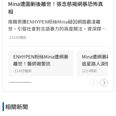
Mina遭圍剿後離世！張念慈揭網暴恐怖真
相
南韓男團ENHYPEN粉絲Mina疑因網路霸凌離
世，引發社會對言語暴力的高度關注。資深媒體
人張念慈發文痛心呼籲「網路上請保持善良」，
-216分鐘前
她強調，無論當事人行為是否有爭議，皆不代表
大眾擁有羞辱或霸凌的權利。張念慈指出，網路
霸凌的可怕在於積少成多的壓力，每個人應守住
ENHYPEN粉絲Mina遭網暴
Mina遭網暴離
不隨意點名、不人格羞辱及多關心他人狀態的三
離世！醫師揭警訊
追星路人淚憶暖
條界線。她提醒網友，批評與霸凌本質不同，切
-114分鐘前
12小時前
勿將群體羞辱包裝為正義，應正視每個人皆有基
本尊嚴。林宜君
相關新聞