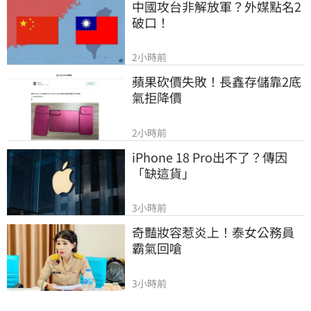
中國攻台非解放軍？外媒點名2
破口！
2小時前
蘋果砍價失敗！長鑫存儲靠2底
氣拒降價
2小時前
iPhone 18 Pro出不了？傳因
「缺這貨」
3小時前
奇豔妝容惹炎上！泰女公務員
霸氣回嗆
3小時前