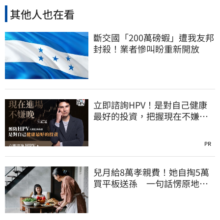
其他人也在看
斷交國「200萬磅蝦」遭我友邦
封殺！業者慘叫盼重新開放
立即諮詢HPV！是對自己健康
最好的投資，把握現在不嫌
晚！
PR
兒月給8萬孝親費！她自掏5萬
買平板送孫 一句話愣原地
「傷心不已」