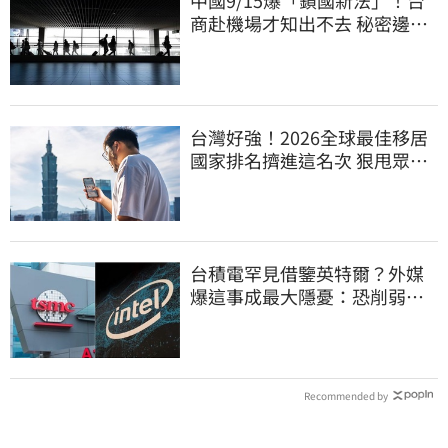
中國9/15爆「鎖國新法」！台
商赴機場才知出不去 秘密邊控
合法化
台灣好強！2026全球最佳移居
國家排名擠進這名次 狠甩眾多
歐美熱門國家
台積電罕見借鑒英特爾？外媒
爆這事成最大隱憂：恐削弱領
先優勢
Recommended by