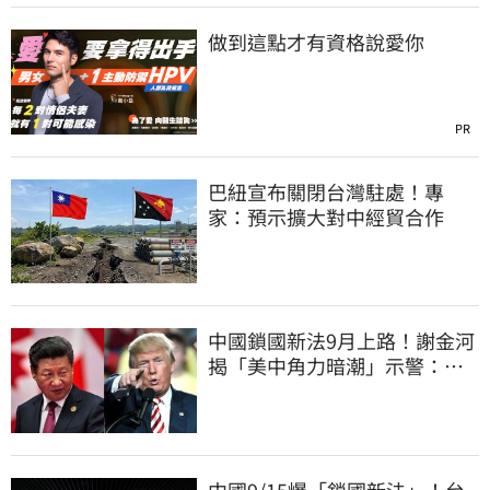
做到這點才有資格說愛你
PR
巴紐宣布關閉台灣駐處！專
家：預示擴大對中經貿合作
中國鎖國新法9月上路！謝金河
揭「美中角力暗潮」示警：台
灣1類人危險了