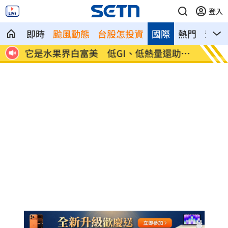
登入
即時
颱風動態
台股怎投資
國際
熱門
影音
的結
它是水果界白富美 低GI、低熱量還助排
摯友「
便
哭！