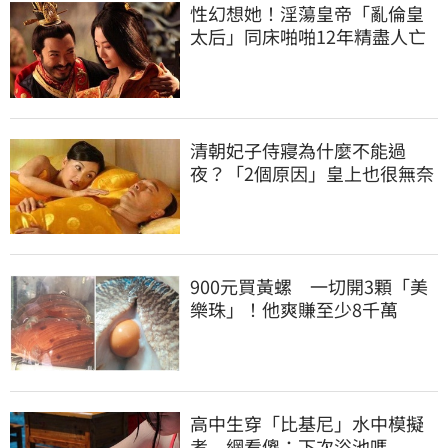
性幻想她！淫蕩皇帝「亂倫皇
太后」同床啪啪12年精盡人亡
清朝妃子侍寢為什麼不能過
夜？「2個原因」皇上也很無奈
900元買黃螺 一切開3顆「美
樂珠」！他爽賺至少8千萬
高中生穿「比基尼」水中模擬
考 網看傻：下次浴池嗎