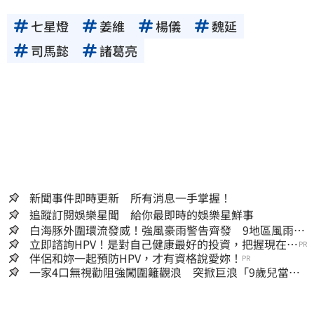
七星燈
姜維
楊儀
魏延
司馬懿
諸葛亮
新聞事件即時更新 所有消息一手掌握！
追蹤訂閱娛樂星聞 給你最即時的娛樂星鮮事
白海豚外圍環流發威！強風豪雨警告齊發 9地區風雨預
測達停班課標準
立即諮詢HPV！是對自己健康最好的投資，把握現在不
PR
嫌晚！
伴侶和妳一起預防HPV，才有資格說愛妳！
PR
一家4口無視勸阻強闖圍籬觀浪 突掀巨浪「9歲兒當場
遭捲入海」