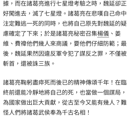
據，而在諸葛亮進行七星燈考驗之時，魏延卻正
好闖進去，滅了七星燈。諸葛亮在悲嘆自己命中
注定難逃一死的同時，也將自己原先對魏延的疑
慮確定了下來；於是諸葛亮秘密召集
楊儀
、
姜
維
、費禕他們幾人來商議，要他們仔細防範；最
後，魏延果然因違反軍令犯了謀反之罪，不僅被
斬首，還被誅三族。
諸葛亮鞠躬盡瘁死而後已的精神傳頌千年！在臨
終前還能冷靜地將自己的死，也當做一個謀局，
為國家做出巨大貢獻，從古至今又能有幾人？難
怪人們將諸葛武侯奉為千古名相！