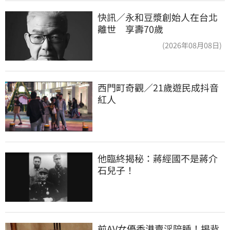
快訊／永和豆漿創始人在台北
離世 享壽70歲
(2026年08月08日)
西門町奇觀／21歲遊民成抖音
紅人
他臨終揭秘：蔣經國不是蔣介
石兒子！
前AV女優香港賣淫陪睡！揭背