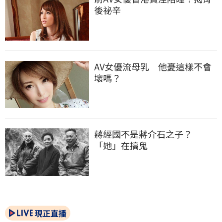
後祕辛
AV女優流母乳　他憂這樣不會
壞嗎？
蔣經國不是蔣介石之子？
「她」在搞鬼
現正直播