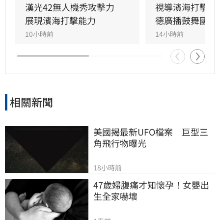
漢光42無人機秀攻擊力　
視導濱海打擊操
展現濱海打擊能力
德廣播鼓舞國軍
10小時前
14小時前
相關新聞
美國揭最新UFO檔案　巨型三
角飛行物曝光
18小時前
47歲婦腹痛才知懷孕！女嬰出
生全家嚇壞