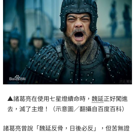
▲諸葛亮在使用七星燈續命時，
魏延
正好闖進
去，滅了主燈！（示意圖／翻攝自百度百科）
諸葛亮曾說「魏延反骨，日後必反」，但苦無證