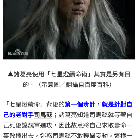
▲諸葛亮使用「七星燈續命術」其實是另有目
的。（示意圖／翻攝自百度百科）
「七星燈續命」背後的
第一個毒計，就是針對自
己的老對手
司馬懿
；
諸葛亮知道司馬懿就等著自
己死後讓魏軍進攻，因此故意將自己求取壽命一
事散播出去，迷惑司馬懿不敢輕舉妄動。這樣一