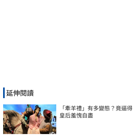
延伸閱讀
「牽羊禮」有多變態？竟逼得
皇后羞愧自盡