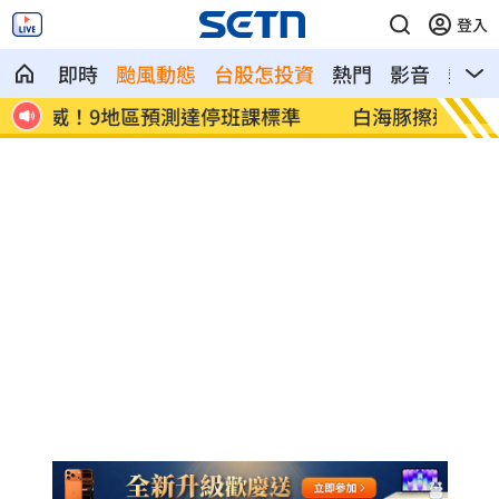
登入
即時
颱風動態
台股怎投資
熱門
影音
熱搜
準
白海豚擦邊過 「超扎實雨帶」掃入北台
Dee
灣
不住