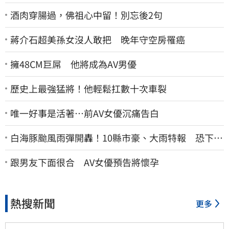
酒肉穿腸過，佛祖心中留！別忘後2句
蔣介石超美孫女沒人敢把 晚年守空房罹癌
擁48CM巨屌 他將成為AV男優
歷史上最強猛將！他輕鬆扛數十次車裂
唯一好事是活著…前AV女優沉痛告白
白海豚颱風雨彈開轟！10縣市豪、大雨特報 恐下到
明天
跟男友下面很合 AV女優預告將懷孕
熱搜新聞
更多