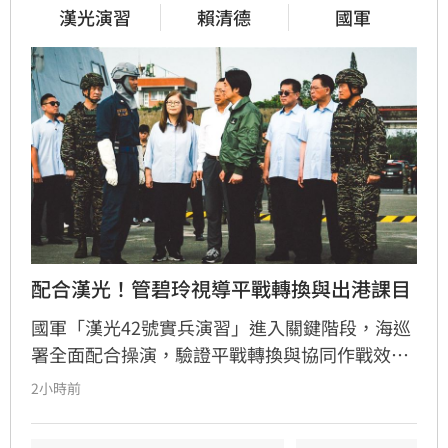
漢光演習
賴清德
國軍
配合漢光！管碧玲視導平戰轉換與出港課目
國軍「漢光42號實兵演習」進入關鍵階段，海巡
署全面配合操演，驗證平戰轉換與協同作戰效
能。海委會主委管碧玲親赴台北港與左營軍港視
2小時前
導，肯定海巡艦艇在濱海打擊及反封鎖護航任務
中的整備狀況。