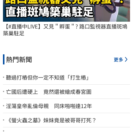
【#直播中LIVE】又見＂孵蛋＂? 路口監視器直播斑鳩
築巢駐足
熱門新聞
更多
聽過打樁但你一定不知道「打生樁」
亡國后遭硬上 竟然還被繪成春宮圖
淫蕩皇帝亂倫母親 同床啪啪達12年
《螢火蟲之墓》妹妹竟是被哥哥打死？