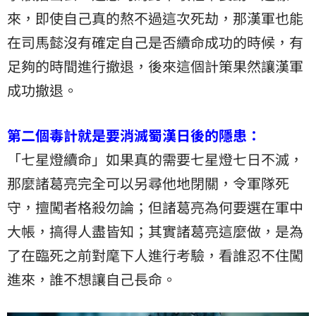
來，即使自己真的熬不過這次死劫，那漢軍也能
在司馬懿沒有確定自己是否續命成功的時候，有
足夠的時間進行撤退，後來這個計策果然讓漢軍
成功撤退。
第二個毒計就是要消滅蜀漢日後的隱患：
「七星燈續命」如果真的需要七星燈七日不滅，
那麼諸葛亮完全可以另尋他地閉關，令軍隊死
守，擅闖者格殺勿論；但諸葛亮為何要選在軍中
大帳，搞得人盡皆知；其實諸葛亮這麼做，是為
了在臨死之前對麾下人進行考驗，看誰忍不住闖
進來，誰不想讓自己長命。