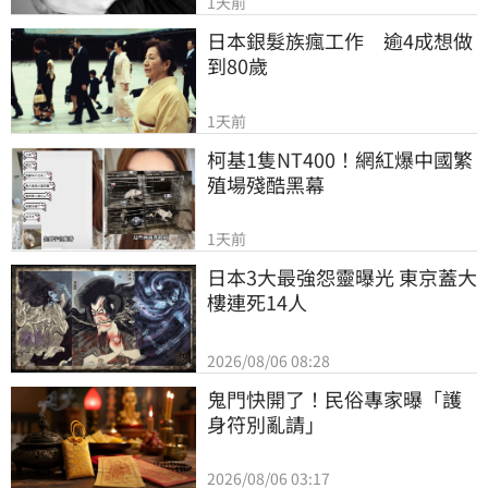
1天前
日本銀髮族瘋工作　逾4成想做
到80歲
1天前
柯基1隻NT400！網紅爆中國繁
殖場殘酷黑幕
1天前
日本3大最強怨靈曝光 東京蓋大
樓連死14人
2026/08/06 08:28
鬼門快開了！民俗專家曝「護
身符別亂請」
2026/08/06 03:17