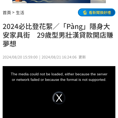
首頁
生活
看新聞換好禮
2024必比登花絮／「Pàng」隱身大
安家具街 29歲型男壯漢貸款開店賺
夢想
2024/08/20 15:59:00
2024/08/21 16:24:06
更新
This
is
a
The media could not be loaded, either because the server
modal
window.
or network failed or because the format is not supported.
Video
Player
is
loading.