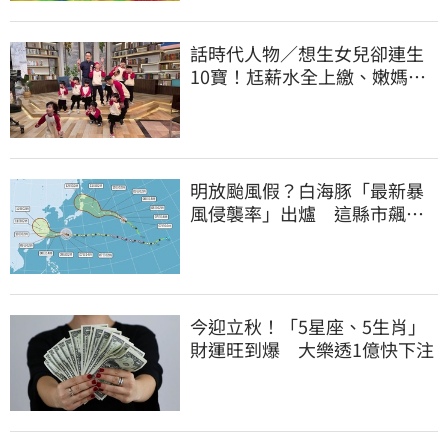
話時代人物／想生女兒卻連生
10寶！尪薪水全上繳、嫩媽吐
心聲：不生了
明放颱風假？白海豚「最新暴
風侵襲率」出爐 這縣市飆
64％最高
今迎立秋！「5星座、5生肖」
財運旺到爆 大樂透1億快下注