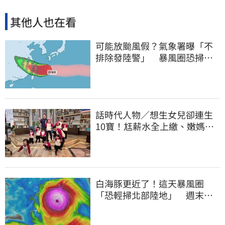
其他人也在看
可能放颱風假？氣象署曝「不
排除發陸警」 暴風圈恐掃過2
地
話時代人物／想生女兒卻連生
10寶！尪薪水全上繳、嫩媽吐
心聲：不生了
白海豚更近了！這天暴風圈
「恐輕掃北部陸地」 週末風
雨熱區曝光