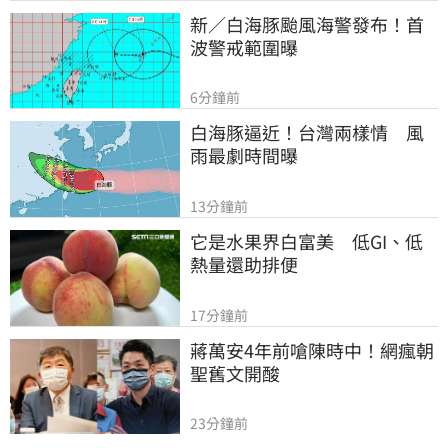
新／白海豚颱風海警發布！首
波警戒範圍曝
6分鐘前
白海豚逼近！台灣兩樣情　風
雨最劇時間曝
13分鐘前
它是水果界白富美　低GI、低
熱量還助排便
17分鐘前
蔣萬安4年前嗆陳時中！網瘋朝
聖舊文開酸
23分鐘前