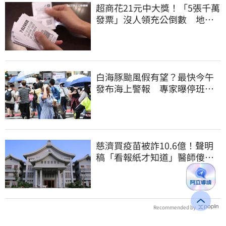
超商花21元中大獎！「5張千萬
發票」沒人領充公倒數 地點
明細一次看
白海豚颱風假有望？最快今午
發布海上警報 專家曝停班停
課機率
慈濟買疫苗被詐10.6億！聲明
稿「看報紙才知道」醫師傻
眼：太瞎了
Recommended by