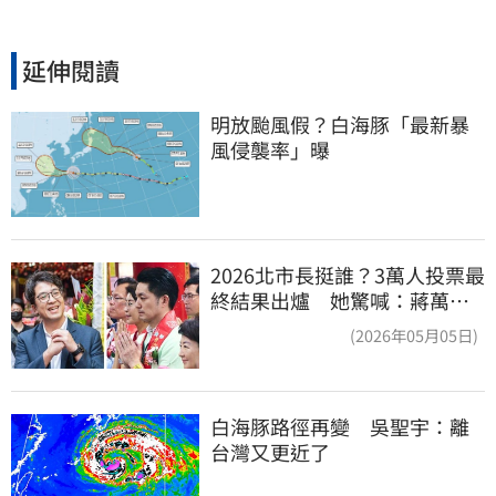
延伸閱讀
明放颱風假？白海豚「最新暴
風侵襲率」曝
2026北市長挺誰？3萬人投票最
終結果出爐 她驚喊：蔣萬安
真該緊張了
(2026年05月05日)
白海豚路徑再變　吳聖宇：離
台灣又更近了