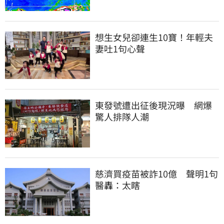
想生女兒卻連生10寶！年輕夫
妻吐1句心聲
東發號遭出征後現況曝　網爆
驚人排隊人潮
慈濟買疫苗被詐10億　聲明1句
醫轟：太瞎