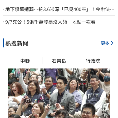
地下墳墓遷葬…挖3.6米深「已見400座」！今辦法會
安撫祖先
9/7充公！5張千萬發票沒人領 地點一次看
熱搜新聞
更多
中聯
石崇良
行政院