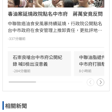
毒油案延燒政院點名中市府　蔣萬安竟反問
中聯致癌油食安風暴持續延燒，行政院公開點名
台中市政府在食安管理上推卸責任，更批評地方
首長無視法規、執迷於政治攻防，引發輿論關
-337分鐘前
注。對此，台北市長蔣萬安今（7）日強勢反
擊，質疑中央政府在面對層出不窮的油品安全問
題時，難道不需要負起應有的監管責任嗎？蔣萬
石崇良嗆台中市府公開紀
中聯油脂遞件申
安呼籲執政當局應正視食安漏洞，儘速透過修法
錄 喊0檢出沒意義
中市府打臉駁回
完善食安法規，並對外明確交代問題油品的流向
-284分鐘前
8小時前
與處理機制，以平息民眾對於食品安全的極度焦
慮
相關新聞