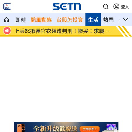
登入
即時
颱風動態
台股怎投資
生活
熱門
影音
職碰
新／遭爆離婚台玻千金 小刀首發聲證實
白海豚
曝