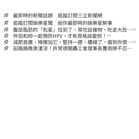
最即時的新聞話題 追蹤訂閱三立新聞網
追蹤訂閱娛樂星聞 給你最即時的娛樂星鮮事
腹部脂肪的「剋星」找到了，常吃這幾物，吃走大肚
PR
囊，瘦出小蠻腰
伴侶和妳一起預防HPV，才有資格說愛妳！
PR
減肥首選，檸檬加它，堅持一週，腰細了，瘦到你懷疑
PR
人生
田路路晚景淒涼！許常德開轟工會理事長曹雨婷不忍
了：別只包紅包慰問