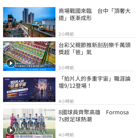
商場戰國來臨　台中「頂奢大
道」逐漸成形
2小時前
台彩父親節推新刮刮樂千萬頭
獎超「爸」氣
2小時前
「拍片人的多重宇宙」職涯論
壇9/12登場！
4小時前
8國球員齊聚高雄　Formosa 
7s掀足球熱潮
4小時前