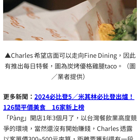
▲Charles 希望店面可以走向Fine Dining，因此
有推出每日特餐，圖為炭烤優格雞腿taco。（圖
／業者提供）
更多新聞：
2024必比登5／米其林必比登出爐！
126間平價美食 16家新上榜
「Pàng」開店1年3個月了，以台灣餐飲業高度競
爭的環境，當然還沒有開始賺錢，Charles 透露
以客單價300~500元來算，距離要獲利還有一段