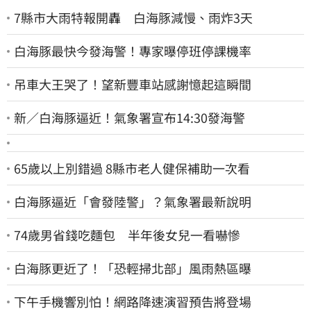
7縣市大雨特報開轟 白海豚減慢、雨炸3天
白海豚最快今發海警！專家曝停班停課機率
吊車大王哭了！望新豐車站感謝憶起這瞬間
新／白海豚逼近！氣象署宣布14:30發海警
65歲以上別錯過 8縣市老人健保補助一次看
白海豚逼近「會發陸警」？氣象署最新說明
74歲男省錢吃麵包 半年後女兒一看嚇慘
白海豚更近了！「恐輕掃北部」風雨熱區曝
下午手機響別怕！網路降速演習預告將登場