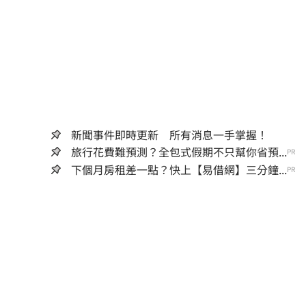
新聞事件即時更新 所有消息一手掌握！
旅行花費難預測？全包式假期不只幫你省預...
PR
下個月房租差一點？快上【易借網】三分鐘...
PR