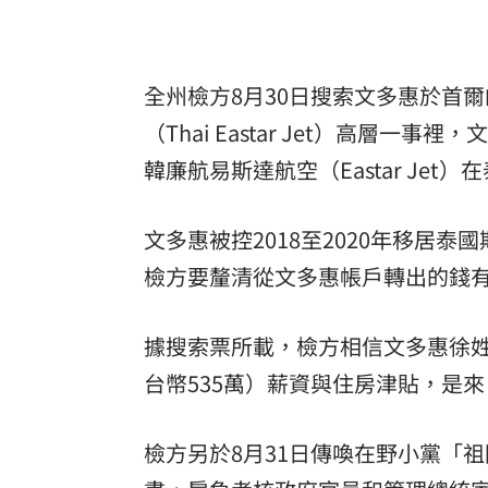
「拍片人的多重宇宙」職涯論壇9/12登
8國球員齊聚高雄 Formosa 7s掀足球
全州檢方8月30日搜索文多惠於首
（Thai Eastar Jet）高
理想混蛋號召粉絲跨海追星吃美食！
18:
韓廉航易斯達航空（Eastar Jet
文多惠被控2018至2020年移居
檢方要釐清從文多惠帳戶轉出的錢
據搜索票所載，檢方相信文多惠徐姓前夫
台幣535萬）薪資與住房津貼，是
檢方另於8月31日傳喚在野小黨「