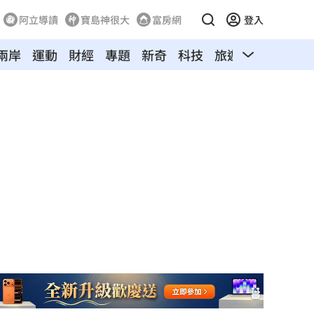
阿立導讀
寶島神很大
富房網
登入
兩岸
運動
財經
專題
新奇
科技
旅遊
汽車
寵物