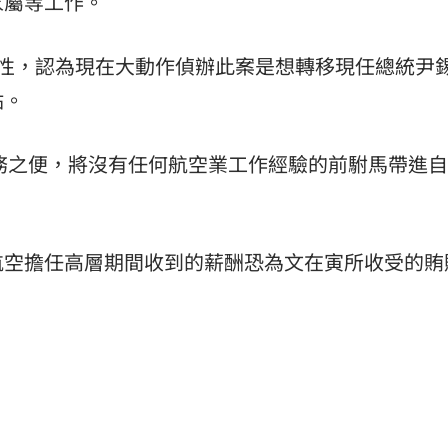
家屬等工作。
宜性，認為現在大動作偵辦此案是想轉移現任總統尹
點。
職務之便，將沒有任何航空業工作經驗的前駙馬帶進
航空擔任高層期間收到的薪酬恐為文在寅所收受的賄