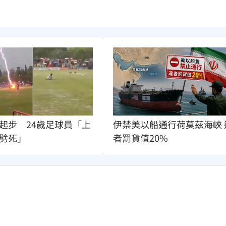
起步　24歲足球員「上
伊禁美以船通行荷莫茲海峽 
劈死」
者罰貨值20%