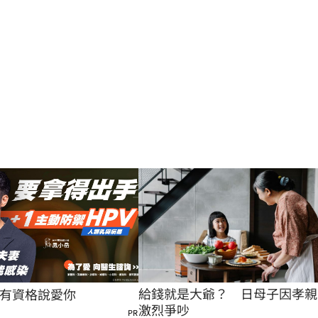
給錢就是大爺？　日母子因孝親
有資格說愛你
激烈爭吵
PR