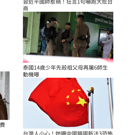
習近平國師惹禍！狂言1句嚇跑大批台
商
泰國14歲少年先殺祖父母再屠6師生 
動機曝
費
台灣人小心！她曝中國鎖國新法3恐怖