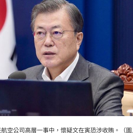
吊
11:18
離世
11:15
況曝
11:12
家」
11:12
效率
12:00
成形
12:00
任航空公司高層一事中，懷疑文在寅恐涉收賄。（圖
」氣
12:00