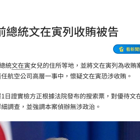
11:56
後盾
11:54
前總統文在寅列收賄被告
:49
況
11:48
看新聞
往事
11:47
總統
文在寅
女兒的住所等地，並將文在寅列為收賄
獲任航空公司高層一事中，懷疑文在寅恐涉收賄。
11:44
35
署1日證實檢方正根據法院發布的搜索票，對優待文
內幕
11:31
詳細調查，並強調本案偵辦無涉政治。
懷孕
11:27
11:20