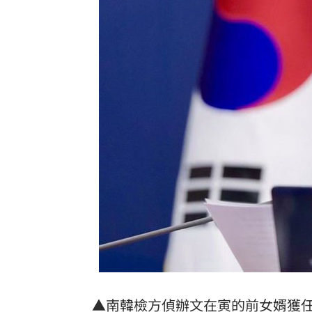
快移車！新北高灘地「這時間」強制拖
奉獻醫學研究逾40年！林慶順教授不幸
捲校園霸凌爭議 知名韓星海外發展近
鄭麗文脫口稱「台灣從來也不是一個國
台灣彩券開獎直播中
20:31
LIVE三立+24小時直播
15:27
三立iNEWS新聞台線上直播
18:00
AI時代！威力馬導入智慧營運系統提升
商場戰國來臨 台中「頂奢大道」逐漸
▲南韓檢方偵辦文在寅的前女婿獲
台彩父親節推新刮刮樂千萬頭獎超「爸