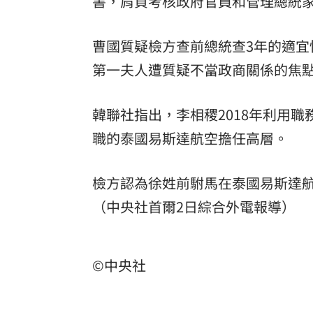
書，肩負考核政府官員和管理總統
曹國質疑檢方查前總統查3年的適
第一夫人遭質疑不當政商關係的焦
韓聯社指出，李相稷2018年利用
職的泰國易斯達航空擔任高層。
檢方認為徐姓前駙馬在泰國易斯達
（中央社首爾2日綜合外電報導）
©中央社