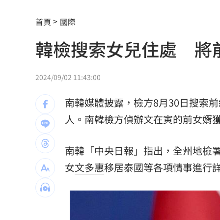
發新冠藥拉票！郭再添陸妻二審下場慘
首頁
國際
父親節提政見禮包 蘇巧慧：要做最強
韓檢搜索女兒住處 將
楊千霈一人扛2女兒出國！突崩潰大哭
11
王凱生前暴瘦！經紀人曝「這裡」出狀
2024/09/02 11:43:00
見放火翻垃圾找相機 黃豪平憶16年前
南韓媒體披露，檢方8月30日搜索前
中國藉颱風交管台海船舶 ！陸委會回擊
人。南韓檢方偵辦文在寅的前女婿
白海豚甩雨彈！週末炸大雨區域曝光
11:
南韓「中央日報」指出，全州地檢
獨／姜厚任新歡爆黑歷史 楊光友怒揭
女
文多惠
移居泰國等各項情事進行
56歲男星突宣布再婚 神秘圈外妻子已
綠5戰將推父親節影音 他遭賴清德吐槽