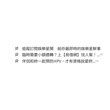
追蹤訂閱娛樂星聞 給你最即時的娛樂星鮮事
臨時需要小額週轉？上【易借網】找人幫！...
PR
伴侶和妳一起預防HPV，才有資格說愛妳...
PR