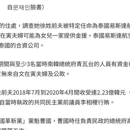
自문재인臉書）
場！
10:30
熱潮
10:00
爾的住處，調查她徐姓前夫被特定任命為泰國易斯達
層一事裡，文在寅夫婦可能為女兒一家提供金援。泰國易斯達
15
）在泰國的合資公司。
泰國期間與至少3名當時南韓總統府青瓦台的人員有資
有無來自文在寅夫婦及公款。
2018年7月到2020年4月間收受達2.23億韓元
來自當時執政的共同民主黨前議員李相稷行賄。
祖國革新黨」黨魁曹國，曹國時任負責民政的總統府