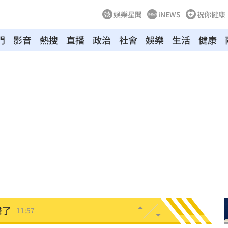
娛樂星聞
iNEWS
祝你健康
門
影音
熱搜
直播
政治
社會
娛樂
生活
健康
傷害
12:03
生成
12:03
告白
12:00
了
11:59
正妹
11:59
聲了
11:57