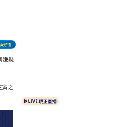
換好禮
案嫌疑
在寅之
現正直播