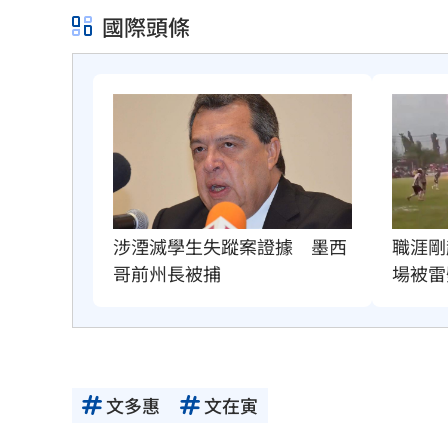
國際頭條
職涯剛
涉湮滅學生失蹤案證據　墨西
場被雷
哥前州長被捕
文多惠
文在寅