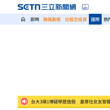
即時
颱風動態
台股怎投資
國際
熱
掐頸列車長互毆！75歲翁頭破血流怒告
籃球賽幽靈隊伍灌水 廠商認了：是AI
謝金燕凌晨淚憶豬哥亮！一句話藏深情
遭謝金河轟「顛倒黑白」 蔣萬安回應
撞臉大咖韓星！《陽光》導演簽下台大
台大3碩1博疑學歷造假 姜厚任女友發