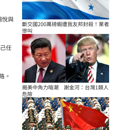
錫悅與
斷交國200萬磅蝦遭我友邦封殺！業者
慘叫
自己任
賂。
揭美中角力暗潮　謝金河：台灣1類人
危險