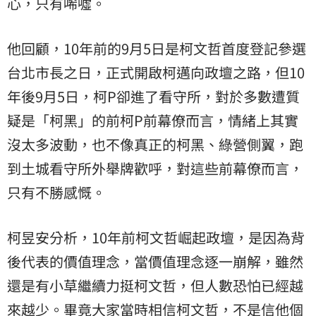
心，只有唏噓。
他回顧，10年前的9月5日是柯文哲首度登記參選
台北市長之日，正式開啟柯邁向政壇之路，但10
年後9月5日，柯P卻進了看守所，對於多數遭質
疑是「柯黑」的前柯P前幕僚而言，情緒上其實
沒太多波動，也不像真正的柯黑、綠營側翼，跑
到土城看守所外舉牌歡呼，對這些前幕僚而言，
只有不勝感慨。
柯昱安分析，10年前柯文哲崛起政壇，是因為背
後代表的價值理念，當價值理念逐一崩解，雖然
還是有小草繼續力挺柯文哲，但人數恐怕已經越
來越少。畢竟大家當時相信柯文哲，不是信他個