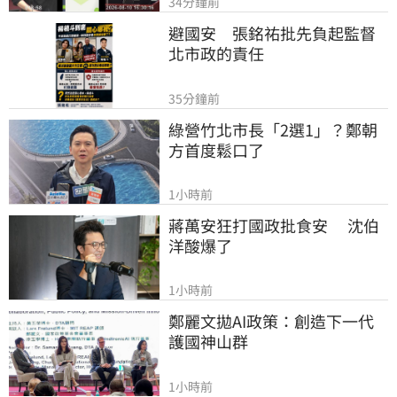
34分鐘前
避國安　張銘祐批先負起監督
北市政的責任
35分鐘前
綠營竹北市長「2選1」？鄭朝
方首度鬆口了
1小時前
蔣萬安狂打國政批食安　 沈伯
洋酸爆了
1小時前
鄭麗文拋AI政策：創造下一代
護國神山群
1小時前