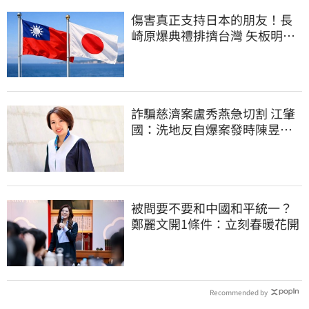
傷害真正支持日本的朋友！長
崎原爆典禮排擠台灣 矢板明夫
怒了
詐騙慈濟案盧秀燕急切割 江肇
國：洗地反自爆案發時陳昱瑄
與市府關係
被問要不要和中國和平統一？
鄭麗文開1條件：立刻春暖花開
Recommended by