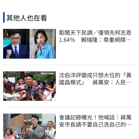
其他人也在看
鉅聞天下民調／僅領先柯志恩
1.64％ 賴瑞隆：尊重網媒特
殊調查方式
沈伯洋評變成只想大位的「黃
國昌模式」 蔣萬安：人民受
不了民進黨
會議記錄曝光！他喊話：蔣萬
安市長請不要自己洗自己的記
憶好嗎？