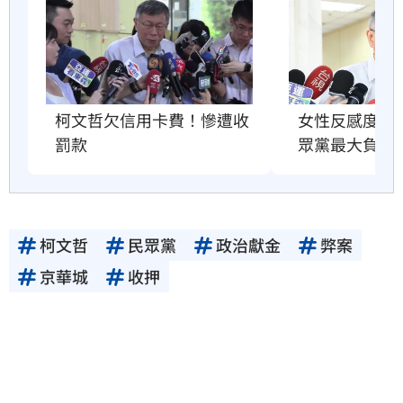
供者（著作權人）許可之前，亦不得擅自轉
貼、重製、變更、散布，否則概由使用者自負
全責。
柯文哲欠信用卡費！慘遭收
女性反感度破
罰款
眾黨最大負資
柯文哲
民眾黨
政治獻金
弊案
京華城
收押