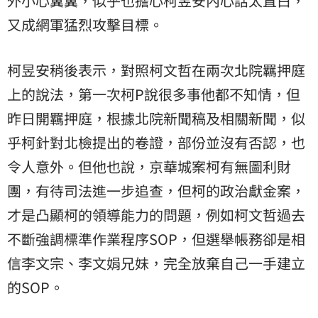
外小心翼翼，似乎也擔心柯昱安內心話太直白，
又成網軍猛烈攻擊目標。
柯昱安稍後表示，對照柯文哲在兩次北院羈押庭
上的說法，第一次柯P說很多事他都不知情，但
昨日開羈押庭，根據北院新聞稿及相關新聞，似
乎柯針對北檢提出的卷證，部份並沒有否認，也
令人意外。但他也說，京華城案柯有無圖利財
團，有待司法進一步追查，但柯的政治獻金案，
才是凸顯柯的領導能力的問題，例如柯文哲過去
不斷強調標準作業程序SOP，但選舉帳務卻是相
信李文宗、李文娟兄妹，完全放棄自己一手建立
的SOP。