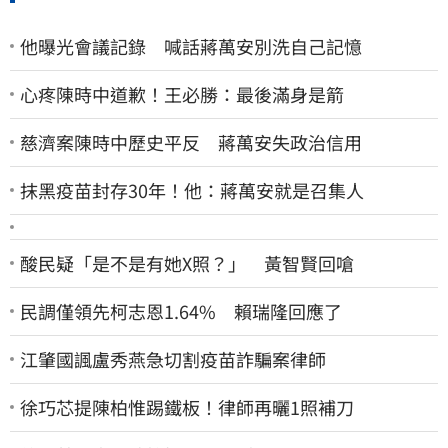
他曝光會議記錄 喊話蔣萬安別洗自己記憶
心疼陳時中道歉！王必勝：最後滿身是箭
慈濟案陳時中歷史平反 蔣萬安失政治信用
抹黑疫苗封存30年！他：蔣萬安就是召集人
酸民疑「是不是有她X照？」 黃智賢回嗆
民調僅領先柯志恩1.64% 賴瑞隆回應了
江肇國諷盧秀燕急切割疫苗詐騙案律師
徐巧芯提陳柏惟踢鐵板！律師再曬1照補刀