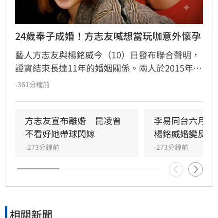
24歲奉子成婚！方志友喊想當玩咖意外懷孕
藝人方志友與楊銘威今（10）日發布聯合聲明，
證實結束長達11年的婚姻關係。兩人於2015年奉
子成婚，育有一子一女。回顧這段婚姻，方志友
-361分鐘前
坦言當年意外懷孕讓她從「玩咖」心態轉變為人
母，過程充滿波折。婚姻期間曾因與吳念軒的緋
聞引發軒然大波，儘管當時經紀人出面澄清，仍
方志友宣布離婚　昆凌曾
李易同台六月前
讓夫妻關係備受考驗。如今兩人決定和平分手，
不看好她帶球閃嫁
楊銘威婚變反應
聲明強調雖無法再做情人，但永遠是家人，未來
-273分鐘前
-273分鐘前
將共同肩負育兒責任。雙方對離婚細節保持低
調，請求外界給予空間，並承諾在各自領域穩定
前行，珍惜過往十二年的陪伴與包容。
相關新聞