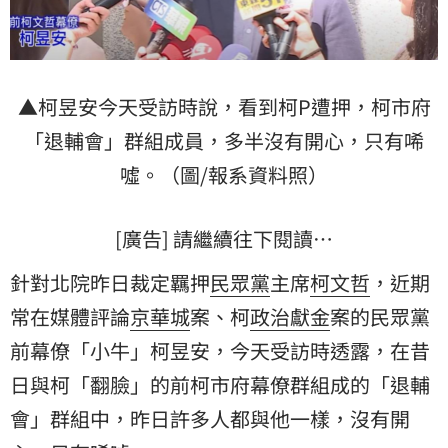
▲柯昱安今天受訪時說，看到柯P遭押，柯市府
「退輔會」群組成員，多半沒有開心，只有唏
噓。（圖/報系資料照）
[廣告] 請繼續往下閱讀…
針對北院昨日裁定羈押
民眾黨
主席
柯文哲
，近期
常在媒體評論
京華城
案、柯
政治獻金
案的民眾黨
前幕僚「小牛」柯昱安，今天受訪時透露，在昔
日與柯「翻臉」的前柯市府幕僚群組成的「退輔
會」群組中，昨日許多人都與他一樣，沒有開