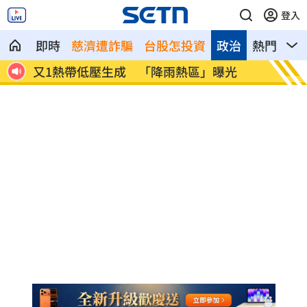
登入
即時
慈濟遭詐騙
台股怎投資
政治
熱門
影
光
美伊戰燒過半彈庫存 要軍火商提增產計
處置股
畫