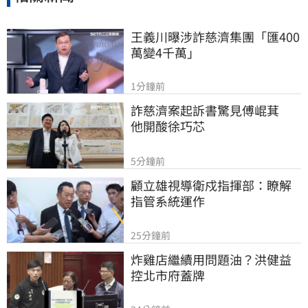
王義川曝涉詐慈濟集團「匯400
萬變4千萬」
1分鐘前
詐慈濟案起訴書驚見傅崐萁　
他開酸徐巧芯
5分鐘前
顧立雄視導衛戍指揮部：瞭解
指管系統運作
25分鐘前
炸雞店繼續用問題油？洪健益
控北市府蓋牌