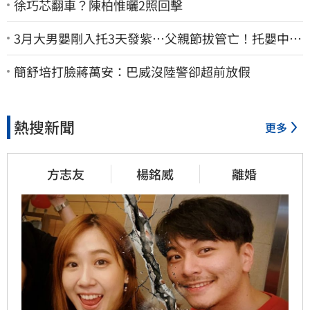
徐巧芯翻車？陳柏惟曬2照回擊
3月大男嬰剛入托3天發紫…父親節拔管亡！托嬰中心
回9字
簡舒培打臉蔣萬安：巴威沒陸警卻超前放假
熱搜新聞
更多
方志友
楊銘威
離婚