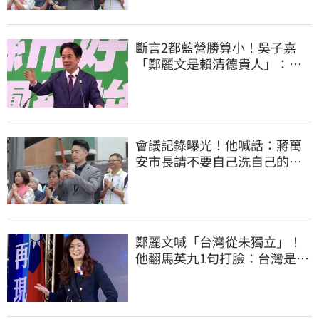
斷言2都藍營勝算小！吳子嘉
「鄭麗文是賴清德貴人」：保
送2028連任總統
會議記錄曝光！他喊話：蔣萬
安市長請不要自己洗自己的記
憶好嗎？
鄭麗文喊「台灣從未獨立」！
他翻馬英九1句打臉：台灣是我
們的國家