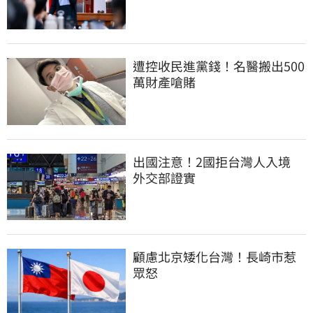
遭控收民進黨錢！名醫搬出500
萬財產嗆賭
出國注意！2國拒台灣人入境　
外交部證實
顧慮北京矮化台灣！長崎市惹
眾怒