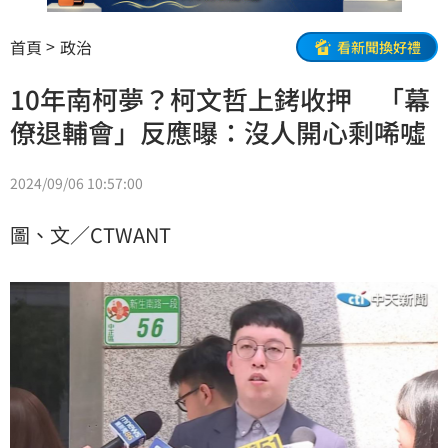
首頁
政治
看新聞換好禮
10年南柯夢？柯文哲上銬收押 「幕
僚退輔會」反應曝：沒人開心剩唏噓
2024/09/06 10:57:00
圖、文／CTWANT