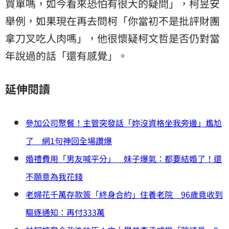
買單嗎，如今看來恐怕有很大的疑問」，柯昱安
舉例，如果現在再去問柯「你當初不是批評財團
拿刀叉吃人肉嗎」，他很懷疑柯文哲是否仍對當
年說過的話「還有感覺」。
延伸閱讀
參加公司聚餐！主管突發話「妳沒資格坐我旁邊」尷尬
了 網1句神回全場讚爆
婚禮費用「男友喊平分」 妹子爆氣：都要結婚了！還
不願意為我花錢
老婦花千萬存款簽「終身合約」住養老院 96歲竟收到
驅逐通知：再付333萬