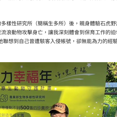
喜歡
11:02
擊
11:02
業部生物多樣性研究所（簡稱生多所）後，親身體驗石虎
跌4%
11:01
遭流浪動物攻擊身亡，讓我深刻體會到保育工作的迫
感讓他聯想到自己曾遭駭客入侵帳號，卻無能為力的經
作
10:58
可能
12:00
」
18:00
意
13:00