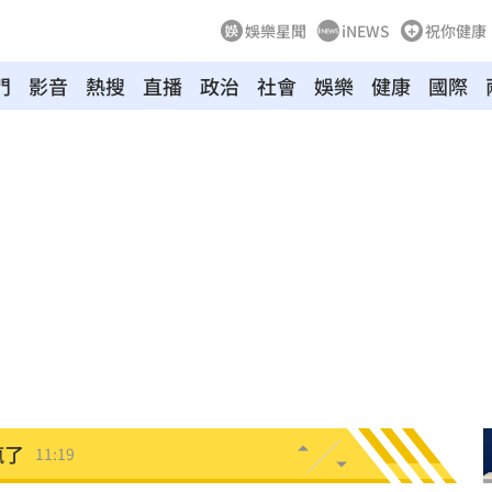
娛樂星聞
iNEWS
祝你健康
門
影音
熱搜
直播
政治
社會
娛樂
健康
國際
田裡
11:23
投送
11:22
瞞
11:21
11:21
世
11:20
瘋了
11:19