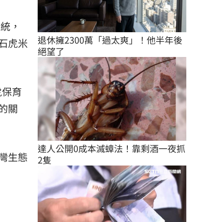
系統，
退休擁2300萬「過太爽」！他半年後
石虎米
絕望了
虎保育
的關
達人公開0成本滅蟑法！靠剩酒一夜抓
灣生態
2隻