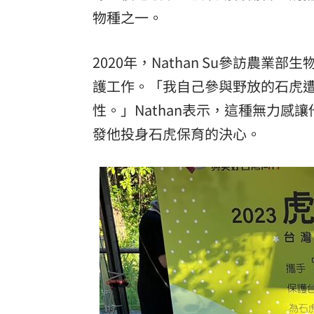
東發號遭出征！蔣萬安：麵線油飯我都
物種之一。
傳陸客在港投保收益需繳稅 保險股衝
2020年，Nathan Su參訪農
Google傳說級工程師離職！股價應聲暴
護工作。「我自己參與野放的石虎
性。」Nathan表示，這種無力
巴紐要關台灣駐處！專家：擴大對中合
發他投身石虎保育的決心。
台灣彩券開獎直播中
20:31
LIVE三立+24小時直播
15:27
三立iNEWS新聞台線上直播
18:00
市場到酒場料理！可果美蕃茄醬創無限
父親節送會拉筋的按摩椅 爸爸「筋歡喜
油品食安事件引關注 挑選保健食品要注