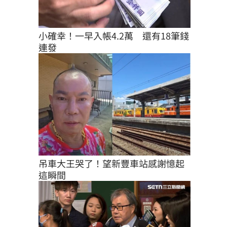
小確幸！一早入帳4.2萬　還有18筆錢
連發
吊車大王哭了！望新豐車站感謝憶起
這瞬間