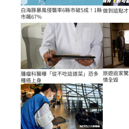
白海豚暴風侵襲率6縣市破5成！1縣
做到這點才
市飆67%
旅遊返家驚
腫瘤科醫曝「從不吃這道菜」恐多
情全毀
種癌上身