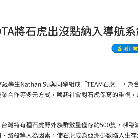
轉運
11:19
起訴
11:17
OTA將石虎出沒點納入導航系
責任
11:15
堆病
11:14
看新聞
11:10
職發聲
11:08
學生Nathan Su與同學組成「TEAM石虎」，為
警
11:08
農業合作等多元方式，喚起社會對石虎保育的重視，
款機
11:06
0％
11:04
台灣特有種石虎野外族群數量僅存約500隻，瀕臨
買房
11:04
捕、路殺等人為因素，使石虎成為亞洲少數陷入生存