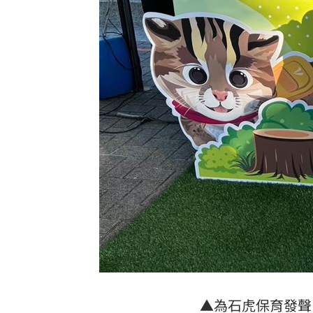
罕病博士彭士齊 輪椅上的生命覺醒！
11
酷澎「爸氣父親節」國際官方品牌齊聚
▲為石虎保育發聲