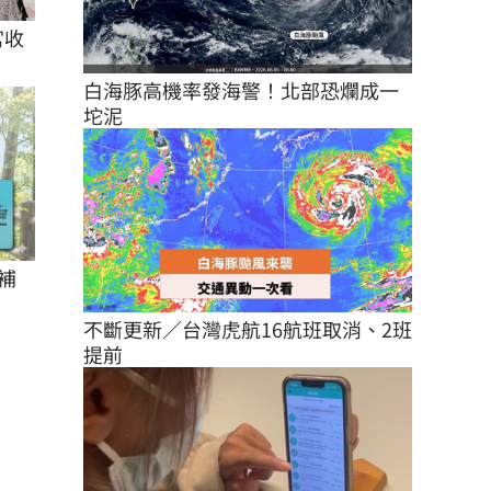
宮收
白海豚高機率發海警！北部恐爛成一
坨泥
補
不斷更新／台灣虎航16航班取消、2班
提前