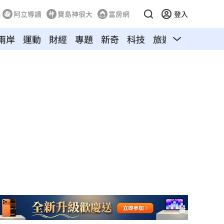
阿立導讀
寶島神很大
富房網
登入
兩岸
運動
財經
專題
新奇
科技
旅遊
汽車
寵物