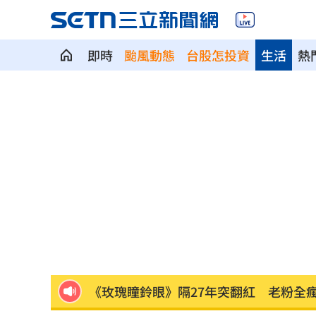
即時
颱風動態
台股怎投資
生活
熱
苗栗離奇命案！26歲男消失16天…死在
漢光42／跨區增援！契努克、黑鷹兵力
稱中聯未參與下架會議挨批 衛福部:無欺
記憶體族群狂歡 它告終連4亮紅燈漲停
鋼鐵爸悲慟回憶300天！父母愛犬摯友過
《玫瑰瞳鈴眼》隔27年突翻紅 老粉全