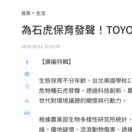
長榮航12/1直飛印度德里 放眼商務與
首頁
生活
黃仁勳個資外洩 「黑夜奇俠」等12人
為石虎保育發聲！TOY
連戰二媳動怒點名財政部 開轟：不負
比加工食品毒！它害人愈吃愈餓、生一
2024/10/11 19:10:00
原民抗議傅崐萁被架走 4小黨要求究責
【廣編特輯】
攝影爆跳槽李多慧！Joeman憂建文離
生態保育不分年齡，台北美國學校17歲
專家：「這裡」有機會單獨發白海豚陸
危物種石虎發聲。透過科技創新、
印度男來台觀光又偷又騙…把全聯當提
世代對環境議題的關懷與行動力。
白海豚暴風侵襲率北北基破4成！1縣市6
根據農業部生物多樣性研究所統計，
來台搭北捷偷卡盜刷！港男撈百萬準備
緣。棲地破壞、流浪動物傷害、誘