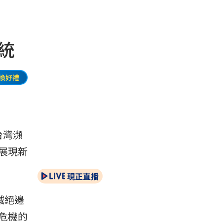
統
換好禮
台灣瀕
展現新
現正直播
滅絕邊
危機的