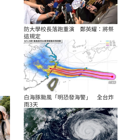
防大學校長落跑重演　鄭英耀：將祭
這規定
白海豚颱風「明恐發海警」　全台炸
雨3天