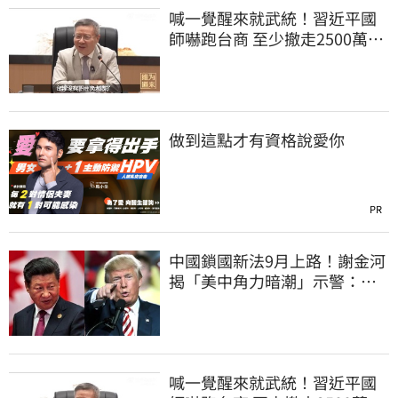
喊一覺醒來就武統！習近平國
師嚇跑台商 至少撤走2500萬份
工作
做到這點才有資格說愛你
PR
中國鎖國新法9月上路！謝金河
揭「美中角力暗潮」示警：台
灣1類人危險了
喊一覺醒來就武統！習近平國