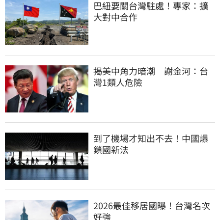
巴紐要關台灣駐處！專家：擴
大對中合作
揭美中角力暗潮　謝金河：台
灣1類人危險
到了機場才知出不去！中國爆
鎖國新法
2026最佳移居國曝！台灣名次
好強