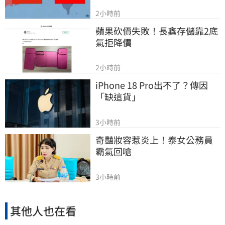
2小時前
蘋果砍價失敗！長鑫存儲靠2底
氣拒降價
2小時前
iPhone 18 Pro出不了？傳因
「缺這貨」
3小時前
奇豔妝容惹炎上！泰女公務員
霸氣回嗆
3小時前
其他人也在看