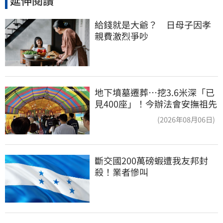
延伸閱讀
給錢就是大爺？　日母子因孝
親費激烈爭吵
地下墳墓遷葬…挖3.6米深「已
見400座」！今辦法會安撫祖先
(2026年08月06日)
斷交國200萬磅蝦遭我友邦封
殺！業者慘叫