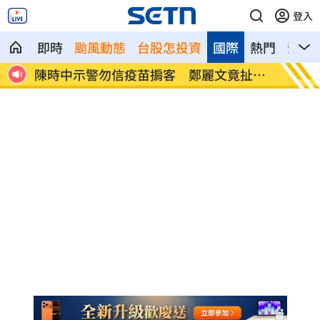
登入
即時
颱風動態
台股怎投資
國際
熱門
影音
扯這
它是水果界白富美 低GI、低熱量還助排
28歲
便
晶