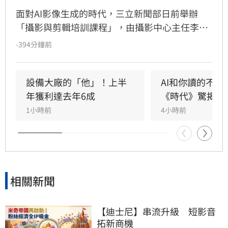
面對AI影像生成的時代，三立新聞部日前舉辦
「攝影與剪輯培訓課程」，由攝影中心主任李東
益率專業團隊，帶領AI Assistant培訓生深入新聞
-394分鐘前
產製第一線。課程強調AI雖能提升效率，但新聞
判斷力、敘事能力與視覺構圖仍是影像工作者的
核心競爭力。透過實地拍攝演練、作品講評及業
設備大廠的「他」！上半
AI和你讀的不同
界剪輯系統實作，引導學員從鏡位設計到後製節
年獲利達去年6成
《時代》驚揭1
奏掌握，建立完整的影音製作觀念。三立新聞部
1小時前
4小時前
藉由產學合作，結合AI科技與媒體實務，致力培
育兼具數位應用與新聞專業的跨域人才，協助學
生接軌產業，共同迎接媒體數位轉型趨勢。
相關新聞
【迪士尼】串流升級　短影音
拓新商機