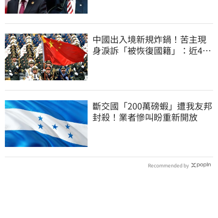
中國出入境新規炸鍋！苦主現
身淚訴「被恢復國籍」：近4億
資產權停擺
斷交國「200萬磅蝦」遭我友邦
封殺！業者慘叫盼重新開放
Recommended by