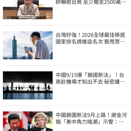
師嚇跑台商 至少撤走2500萬份
工作
台灣好強！2026全球最佳移居
國家排名擠進這名次 狠甩眾多
歐美熱門國家
中國9/15爆「鎖國新法」！台
商赴機場才知出不去 秘密邊控
合法化
中國鎖國新法9月上路！謝金河
揭「美中角力暗潮」示警：台
灣1類人危險了