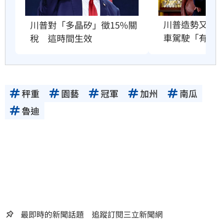
川普造勢又出
川普對「多晶矽」徵15%關
車駕駛「有病
稅　這時間生效
秤重
園藝
冠軍
加州
南瓜
魯迪
最即時的新聞話題 追蹤訂閱三立新聞網