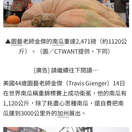
▲
園藝
老師金傑的
南瓜
重達2,471磅（約1120公
斤）。（圖／CTWANT提供，下同）
[廣告] 請繼續往下閱讀…
美國44歲園藝老師金傑（Travis Gienger）14日
在世界南瓜稱重錦標賽上成功衛冕，他的南瓜有
1,120公斤，除了耗盡心思種南瓜，還自費把南
瓜運到3000公里外的
加州
展出。