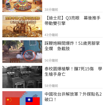
38分鐘前
【迪士尼】Q3亮眼　幕後推手
帶動雙引擎
43分鐘前
踩鞭炮瞬間爆炸！51歲男腳掌
全爛　急截肢
56分鐘前
泰校園爆槍擊！釀7死15傷　學
生槍手身亡
58分鐘前
中國攻台非解放軍？外媒點名2
破口！