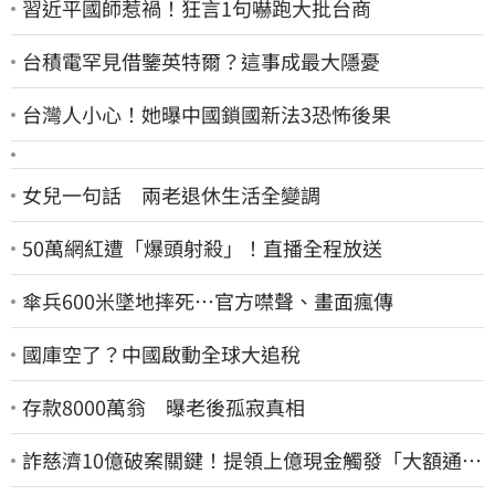
習近平國師惹禍！狂言1句嚇跑大批台商
台積電罕見借鑒英特爾？這事成最大隱憂
台灣人小心！她曝中國鎖國新法3恐怖後果
女兒一句話 兩老退休生活全變調
50萬網紅遭「爆頭射殺」！直播全程放送
傘兵600米墜地摔死…官方噤聲、畫面瘋傳
國庫空了？中國啟動全球大追稅
存款8000萬翁 曝老後孤寂真相
詐慈濟10億破案關鍵！提領上億現金觸發「大額通
報」神鬼律師遭擊落內幕