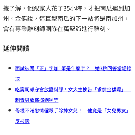
據了解，他跟家人花了35小時，才把南瓜運到加
州。金傑說，這巨型南瓜的下一站將是南加州，
會有專業雕刻師團隊在萬聖節進行雕刻。
延伸閱讀
面試被問「正」字加1筆是什麼字？ 她3秒回答當場錄
取
吃壽司郎守宮放醬料碟！女大生挨告「求償金額曝」
刺青男放檳榔剉咧等
母親不滿戀情僱殺手除掉女兒！ 他竟是「女兒男友」
反被殺