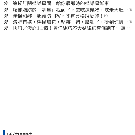
追蹤訂閱娛樂星聞 給你最即時的娛樂星鮮事
腹部脂肪的「剋星」找到了，常吃這幾物，吃走大肚
PR
囊，瘦出小蠻腰
伴侶和妳一起預防HPV，才有資格說愛妳！
PR
減肥首選，檸檬加它，堅持一週，腰細了，瘦到你懷疑
PR
人生
快訊／涉詐1.1億！曾任徐巧芯大姑律師棄保跑了…媽也
離境 桃檢發通緝