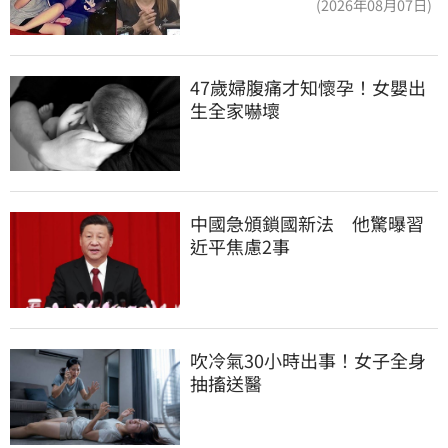
(2026年08月07日)
47歲婦腹痛才知懷孕！女嬰出
生全家嚇壞
中國急頒鎖國新法　他驚曝習
近平焦慮2事
吹冷氣30小時出事！女子全身
抽搐送醫