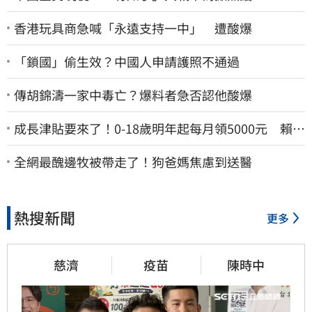
香港玩具商急喊「永遠支持一中」 遭酸爆
「鎖國」偷生效？中國人申請護照不通過
傳胡錦濤一家中毒亡？爆料者急否認他酸爆
成長津貼要來了！0-18歲明年起每月領5000元 賴清
德：此時不生更待何時
全網最醜邊牧被帶走了！狗爸媽焦慮到送醫
熱搜新聞
更多
慈濟
疫苗
陳時中