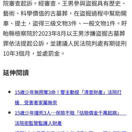
院審查起訴。經審查，王男參與盜掘具有歷史、
藝術、科學價值的古墓葬，在盜掘過程中幫助開
車、提土，盜得三級文物3件、一般文物1件。盱
眙縣檢察院於2023年8月以王男涉嫌盜掘古墓葬
罪依法提起公訴，並建議人民法院判處有期徒刑
10年3個月，並處罰金。
延伸閱讀
15歲少年無照奪3命！警主動提「清查財產」法院打
槍 受害者家屬無奈
15歲少年撞死3人…保險不賠「估賠償金千萬起跳」
法院拒監管監護人財產