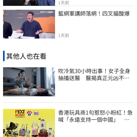
1天前
藍網軍講師落網！四叉貓酸爆
1天前
其他人也在看
吹冷氣30小時出事！女子全身
抽搐送醫 醫揭真正元凶不是
冷氣
香港玩具商1句惹怒小粉紅！急
喊「永遠支持一個中國」 慘
被酸爆