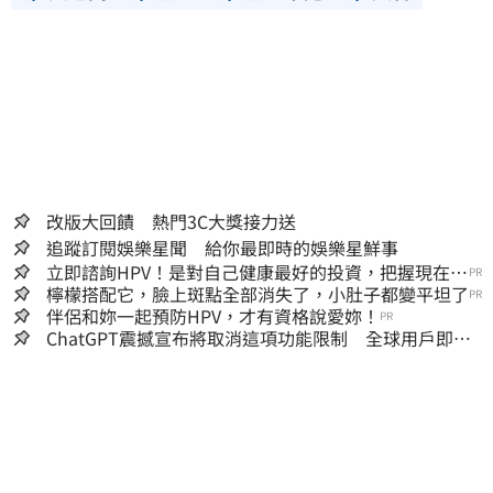
性。三立新聞網所提供的資訊內容，若其著作
權不屬於三立集團所有，使用者未取得內容提
供者（著作權人）許可之前，亦不得擅自轉
貼、重製、變更、散布，否則概由使用者自負
全責。
改版大回饋 熱門3C大獎接力送
追蹤訂閱娛樂星聞 給你最即時的娛樂星鮮事
立即諮詢HPV！是對自己健康最好的投資，把握現在不
PR
嫌晚！
檸檬搭配它，臉上斑點全部消失了，小肚子都變平坦了
PR
伴侶和妳一起預防HPV，才有資格說愛妳！
PR
ChatGPT震撼宣布將取消這項功能限制 全球用戶即刻
起「免費」用到飽