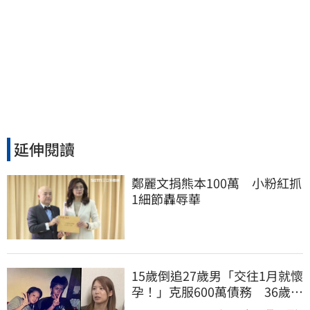
延伸閱讀
鄭麗文捐熊本100萬　小粉紅抓
1細節轟辱華
15歲倒追27歲男「交往1月就懷
孕！」克服600萬債務 36歲美
魔女當阿嬤了