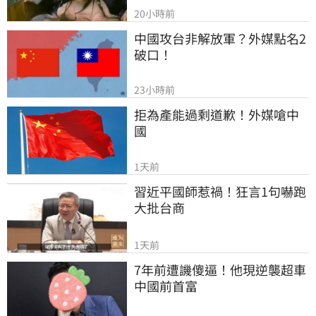
20小時前
中國攻台非解放軍？外媒點名2
破口！
23小時前
拒為產能過剩道歉！外媒嗆中
國
1天前
習近平國師惹禍！狂言1句嚇跑
大批台商
1天前
7年前遭譏傻逼！他現逆襲超車
中國前首富