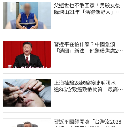
父逝世也不敢回家！男殺友後
躲深山21年「活得像野人」 1
關鍵出面自首
習近平在怕什麼？中國急頒
「鎖國」新法 他驚曝焦慮2
事：恐慌鞏固政權
上海抽驗28款嫁接睫毛膠水
逾8成含致癌致敏物質「最高超
標千倍」
習近平國師開嗆「台灣沒2028