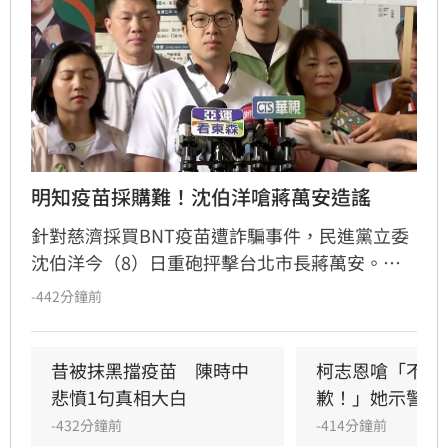
明知疫苗採購難！沈伯洋嗆蔣萬安造謠
針對慈濟採買BNT疫苗遭詐騙事件，民進黨立委
沈伯洋今（8）日重砲抨擊台北市長蔣萬安。沈
伯洋指出，蔣萬安過去曾任衛環委員會召委並召
-442分鐘前
開疫苗秘密會議，明知當時全球疫苗採購困難卻
選擇將致力保護慈濟與民眾的陳時中抹黑為「擋
疫苗」。沈伯洋直言，蔣萬安身為當時的召委，
昔被抹黑擋疫苗　陳時中
柯志恩嗆「不跟
應針對刻意扭曲事實並抹黑防疫團隊的行為出面
悲憤1句真相大白
歉！」她示警1
說明，而非以各種藉口閃避。
-432分鐘前
-414分鐘前