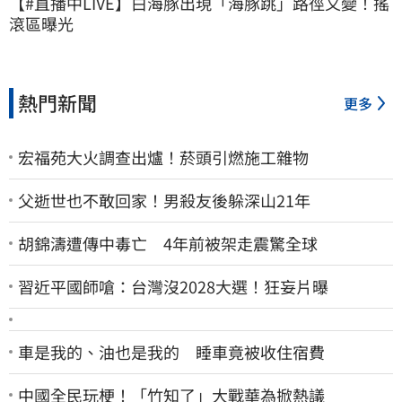
【#直播中LIVE】白海豚出現「海豚跳」路徑又變！搖
滾區曝光
熱門新聞
更多
宏福苑大火調查出爐！菸頭引燃施工雜物
父逝世也不敢回家！男殺友後躲深山21年
胡錦濤遭傳中毒亡 4年前被架走震驚全球
習近平國師嗆：台灣沒2028大選！狂妄片曝
車是我的、油也是我的 睡車竟被收住宿費
中國全民玩梗！「竹知了」大戰華為掀熱議