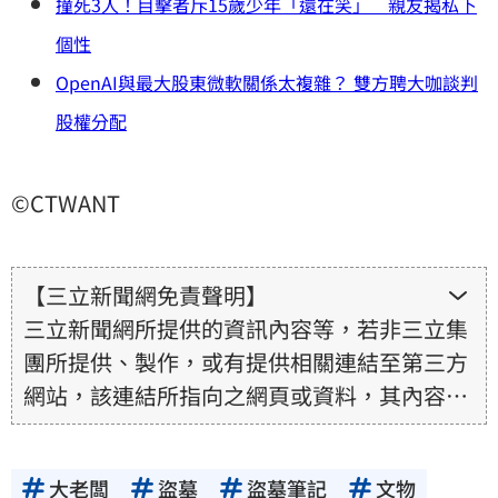
撞死3人！目擊者斥15歲少年「還在笑」 親友揭私下
個性
OpenAI與最大股東微軟關係太複雜？ 雙方聘大咖談判
股權分配
©CTWANT
【三立新聞網免責聲明】
三立新聞網所提供的資訊內容等，若非三立集
團所提供、製作，或有提供相關連結至第三方
網站，該連結所指向之網頁或資料，其內容均
為所連結網站提供，相關權利均為該網站、內
容提供者或合法權利人所有，三立集團不擔保
大老闆
盜墓
盜墓筆記
文物
其真實性、正確性、即時性、完整性或合法