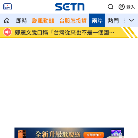
登入
即時
颱風動態
台股怎投資
兩岸
熱門
影音
近況
鄭麗文脫口稱「台灣從來也不是一個國
身價千
家」
做