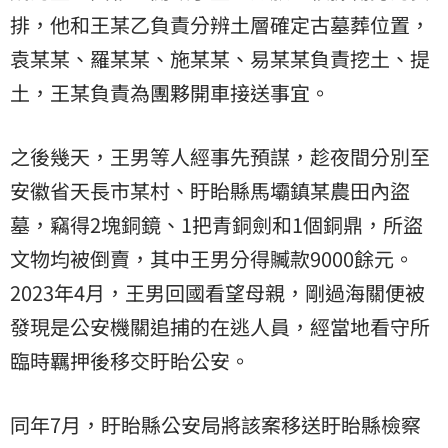
排，他和王某乙負責分辨土層確定古墓葬位置，
袁某某、羅某某、施某某、易某某負責挖土、提
土，王某負責為團夥開車接送事宜。
之後幾天，王男等人經事先預謀，趁夜間分別至
安徽省天長市某村、盱眙縣馬壩鎮某農田內盜
墓，竊得2塊銅鏡、1把青銅劍和1個銅鼎，所盜
文物
均被倒賣，其中王男分得贓款9000餘元。
2023年4月，王男回國看望母親，剛過海關便被
發現是公安機關追捕的在逃人員，經當地看守所
臨時羈押後移交盱眙公安。
同年7月，盱眙縣公安局將該案移送盱眙縣檢察