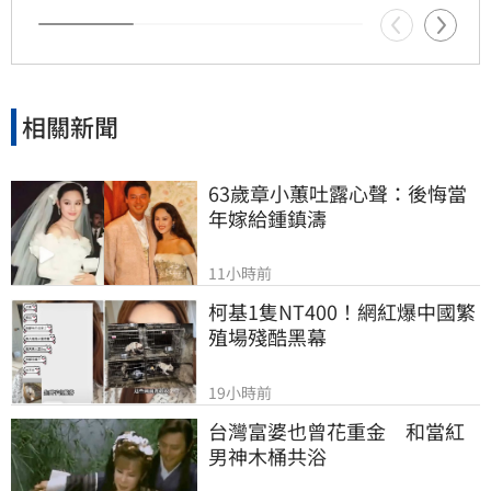
相關新聞
63歲章小蕙吐露心聲：後悔當
年嫁給鍾鎮濤
11小時前
柯基1隻NT400！網紅爆中國繁
殖場殘酷黑幕
19小時前
台灣富婆也曾花重金　和當紅
男神木桶共浴