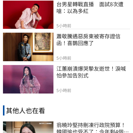
台男星轉戰直播　面試8次遭
嗆：以為多紅
5小時前
蕭敬騰遇惡房東被寄存證信
函！喜鵲回應了
5小時前
江蕙崩潰爆哭摯友逝世！淚喊
怕參加告別式
5小時前
其他人也在看
翁曉玲堅持刪凍行政院預算！
韓國瑜也受不了：今年剩4個月