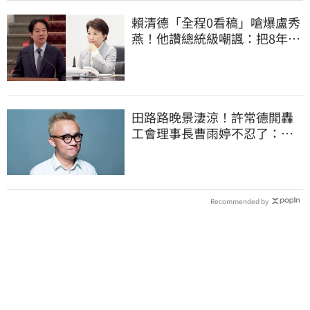
賴清德「全程0看稿」嗆爆盧秀
燕！他讚總統級嘲諷：把8年總
帳一次掀翻
田路路晚景淒涼！許常德開轟
工會理事長曹雨婷不忍了：別
只包紅包慰問
Recommended by