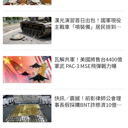
漢光演習首日出包！國軍現役
主戰車「噴裝備」居民撿到零
件…軍方說話了
瓦解共軍！美國將售台4400億
軍武 PAC-3 MSE飛彈戰力曝
快訊／震撼！前彰律師公會理
事長假採購BNT詐慈濟10億、
洗錢囤232kg黃金