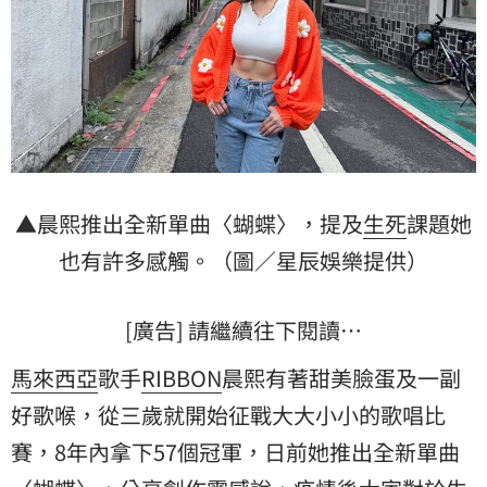
▲晨熙推出全新單曲〈蝴蝶〉，提及
生死
課題她
也有許多感觸。（圖／星辰娛樂提供）
[廣告] 請繼續往下閱讀…
馬來西亞
歌手
RIBBON
晨熙有著甜美臉蛋及一副
好歌喉，從三歲就開始征戰大大小小的歌唱比
賽，8年內拿下57個冠軍，日前她推出全新單曲