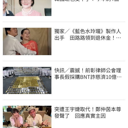
你思考一下
獨家／《藍色水玲瓏》製作人
出手 田路路領到退休金！隱
忍6年吐內幕
快訊／震撼！前彰律師公會理
事長假採購BNT詐慈濟10億、
洗錢囤232kg黃金
突遭王宇婕取代！鄭仲茵本尊
發聲了 回應真實主因