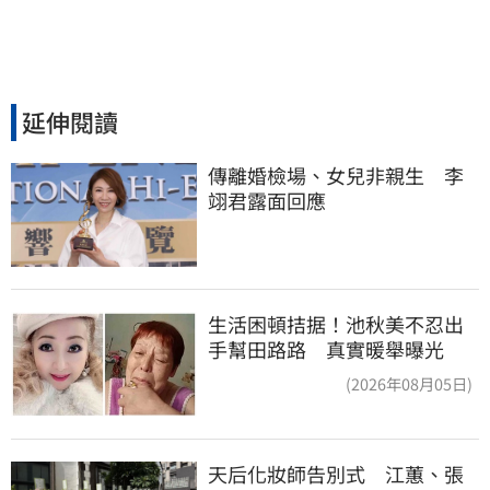
延伸閱讀
傳離婚檢場、女兒非親生　李
翊君露面回應
生活困頓拮据！池秋美不忍出
手幫田路路 真實暖舉曝光
(2026年08月05日)
天后化妝師告別式　江蕙、張