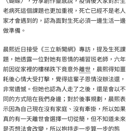
〈蝴蝶〉，分享創作靈感說，疫情後大家對於生
老病死這個課題也更加重視，死亡已經不是老人
家才會遇到的，認為面對生死必須一邊生活一邊
做準備。
晨熙近日接受《三立新聞網》專訪，提及生死課
題，她透露一位對她有恩情的補習班老師，六年
前因從家裡的樓梯跌下竟意外
離世
，晨熙得知噩
耗後心情大受打擊，覺得這輩子恩情沒辦法還，
非常遺憾。但她也認為人走了之後，還是會以不
同的方式陪在我們身邊；對於後事規劃，晨熙表
示因為自己現在沒有家庭、沒有牽掛，所以如果
真的有一天離世會選擇一切從簡，但不知道未來
是否想法會改變，所以抱持走一步算一步的態