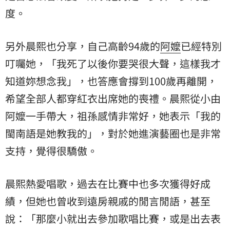
度。
另外晨熙也分享，自己高齡94歲的
阿嬤
已經特別
叮囑她，「我死了以後你要哭很大聲，這樣我才
知道妳想念我」，也答應會撐到100歲再離開，
希望全部人都穿紅衣出席她的喪禮。晨熙從小由
阿嬤一手帶大，祖孫感情非常好，她表示「我的
閩南語是她教我的」，對於她進演藝圈也是非常
支持，覺得很驕傲。
晨熙熱愛唱歌，過去在比賽中也多次獲得好成
績，但她也曾收到遠房親戚的閒言閒語，甚至
說：「那麼小就出去參加歌唱比賽，或是出去表