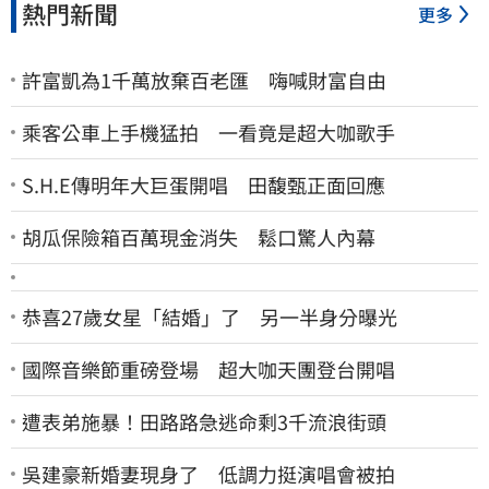
熱門新聞
更多
許富凱為1千萬放棄百老匯 嗨喊財富自由
乘客公車上手機猛拍 一看竟是超大咖歌手
S.H.E傳明年大巨蛋開唱 田馥甄正面回應
胡瓜保險箱百萬現金消失 鬆口驚人內幕
恭喜27歲女星「結婚」了 另一半身分曝光
國際音樂節重磅登場 超大咖天團登台開唱
遭表弟施暴！田路路急逃命剩3千流浪街頭
吳建豪新婚妻現身了 低調力挺演唱會被拍