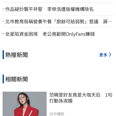
作品疑抄襲平井堅 李榮浩遭版權機構除名
北市教育局稱營養午餐「廚餘可給弱勢」惹議 蔣萬
安急喊：不會這樣做
女星陷資金困境 老公竟勸開OnlyFans賺錢
熱搜新聞
更多
相關新聞
范曉萱好友竟是大咖天后　1句
打動孫淑媚
26分鐘前