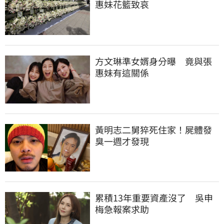
惠妹花籃致哀
方文琳準女婿身分曝　竟與張
惠妹有這關係
黃明志二舅猝死住家！屍體發
臭一週才發現
累積13年重要資產沒了　吳申
梅急報案求助