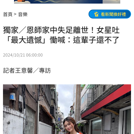
首頁
音樂
看新聞換好禮
獨家／恩師家中失足離世！女星吐
「最大遺憾」慟喊：這輩子還不了
2024/10/21 06:00:00
記者王意馨／專訪