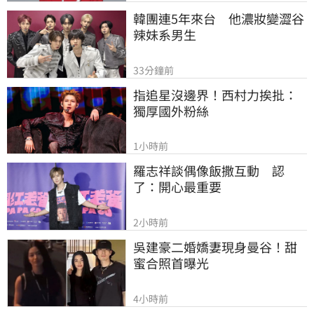
韓團連5年來台　他濃妝變澀谷
辣妹系男生
33分鐘前
指追星沒邊界！西村力挨批：
獨厚國外粉絲
1小時前
羅志祥談偶像飯撒互動　認
了：開心最重要
2小時前
吳建豪二婚嬌妻現身曼谷！甜
蜜合照首曝光
4小時前