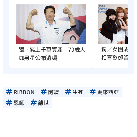
獨／女團成員
獨／擁上千萬資產　70歲大
相喜歡卻留遺
咖男星公布遺囑
RIBBON
阿嬤
生死
馬來西亞
恩師
離世