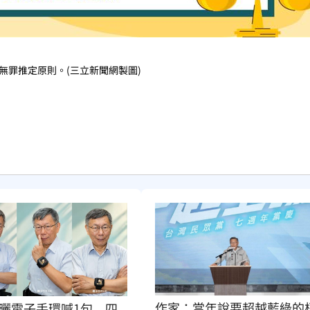
無罪推定原則。(三立新聞網製圖)
作家：當年說要超越藍綠的
曬電子手環喊1句　四