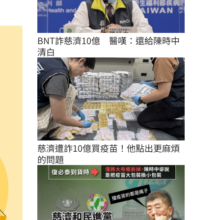
BNT詐慈濟10億　醫嘆：還給陳時中
清白
慈濟遭詐10億買疫苗！他點出更麻煩
的問題