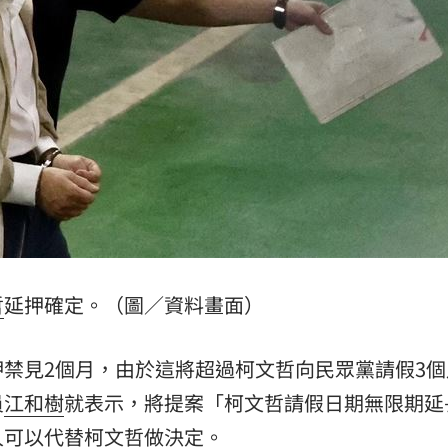
聲
08:00
富
07:57
猛
07:57
15
哲
延押確定。（圖／資料畫面）
禁見2個月，由於這將超過柯文哲向民眾黨請假3個
員
江和樹
就表示，將提案「柯文哲請假日期無限期延
人可以代替柯文哲做決定。