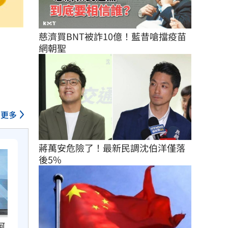
慈濟買BNT被詐10億！藍昔嗆擋疫苗
網朝聖
更多
蔣萬安危險了！最新民調沈伯洋僅落
後5%
柯