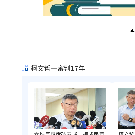
▲
柯文哲一審判17年
柯文哲
女性反感度破五成！柯成民眾