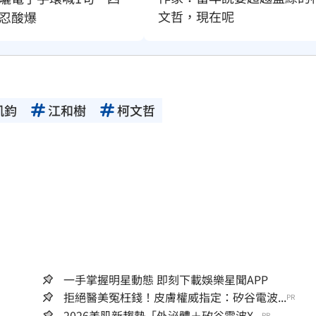
文哲，現在呢
忍酸爆
凱鈞
江和樹
柯文哲
一手掌握明星動態 即刻下載娛樂星聞APP
拒絕醫美冤枉錢！皮膚權威指定：矽谷電波...
PR
2026美肌新趨勢「外泌體＋矽谷電波X...
PR