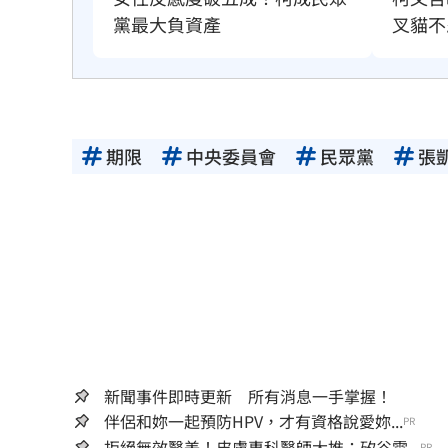
叉貓不
黨最大負資產
期限
中央委員會
民眾黨
張
新聞事件即時更新 所有消息一手掌握！
伴侶和妳一起預防HPV，才有資格說愛妳...
PR
拒絕無效醫美！皮膚專科醫師大推：矽谷電...
PR