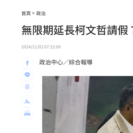
習近平國師惹禍！狂言1句嚇跑大批台商
首頁
政治
東發號遭出征後現況曝 網爆驚人排隊
無限期延長柯文哲請假
女友懷5個月身孕…跟槍毒犯共吸喪屍菸
獨／海軍雇員0經驗開小火車…害夫妻死
2024/11/02 07:22:00
美伊達協議重開荷莫茲海峽？ 川普回應
政治中心／綜合報導
恩比德身心狀態回歸巔峰 攜詹姆斯力
女師遭學生刺眼恐失明！教育局：依法
97萬網紅肥大叔驟逝 2天前才暴瘦直播
白海豚狂攪拖出條狀冷水帶！鄭明典揭
田路路不忍了！開轟曹雨婷不配當理事