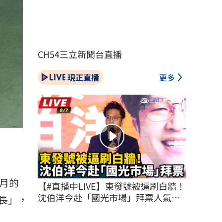
CH54三立新聞台直播
現正直播
更多
月的
【#直播中LIVE】東發號被逼刷白牆！
沈伯洋今赴「國光市場」拜票人氣不
長」，
減