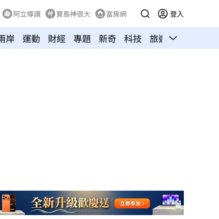
阿立導讀
寶島神很大
富房網
登入
兩岸
運動
財經
專題
新奇
科技
旅遊
汽車
寵物