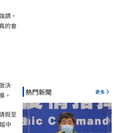
強調，
真的會
做決
熱門新聞
更多
導。
請假至
屆中