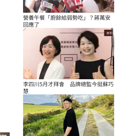
營養午餐「廚餘給弱勢吃」？蔣萬安
回應了
李四川5月才拜會　品牌總監今挺蘇巧
慧