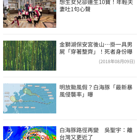
想生女兒卻連生10寶！年輕夫
妻吐1句心聲
金獅湖保安宮後山…掛一具男
屍「穿著整齊」！死者身份曝
(2018年08月09日)
明放颱風假？白海豚「最新暴
風侵襲率」曝
白海豚路徑再變　吳聖宇：離
台灣又更近了