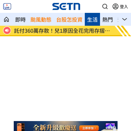
登入
即時
颱風動態
台股怎投資
生活
熱門
影音
因全花完甩存摺嗆
國一生持掃把打女老師！視網膜受損恐
明