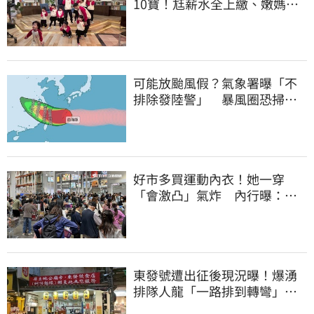
10寶！尪薪水全上繳、嫩媽吐
心聲：不生了
可能放颱風假？氣象署曝「不
排除發陸警」 暴風圈恐掃過2
地
好市多買運動內衣！她一穿
「會激凸」氣炸 內行曝：其
實很正常
東發號遭出征後現況曝！爆湧
排隊人龍「一路排到轉彎」
上萬網友力挺