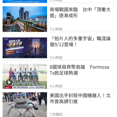
7小時前
商場戰國來臨　台中「頂奢大
道」逐漸成形
7小時前
「拍片人的多重宇宙」職涯論
壇9/12登場！
9小時前
8國球員齊聚高雄　Formosa 
7s掀足球熱潮
9小時前
美國出手封殺中國機器人！北
市曾高調引進
7分鐘前