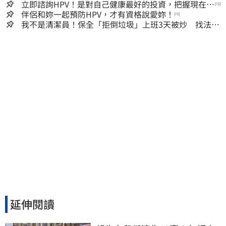
地「傷心不已」
立即諮詢HPV！是對自己健康最好的投資，把握現在不
PR
嫌晚！
伴侶和妳一起預防HPV，才有資格說愛妳！
PR
我不是清潔員！保全「拒倒垃圾」上班3天被炒 找法院
討公道結果出爐
延伸閱讀