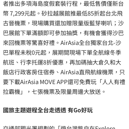
者推出多項海島度假套裝行程，最低售價僅新台
幣 7,299元起。砂拉越展館推最低85折起台北飛
古晉機票，現場購買還加贈限量版藍芽喇叭；沙
巴展館下單滿額即可參加抽獎，有機會獲得沙巴
來回機票等驚喜好禮。AirAsia全台獨家台北-沙
巴單程未稅0元起，展期間現場下單全航線冬季
航班、行李托運8折優惠，再加碼抽大倉久和大
飯店行政客房住宿券、AirAsia直飛航線機票，只
要下載AirAsia MOVE APP還可免費玩「人人有禮
拉霸機」，七張機票及限量周邊大放送。
國旅主題遊程全台走透透 有Go好玩
交通部觀光署規劃的「遊台灣熊自在Explore