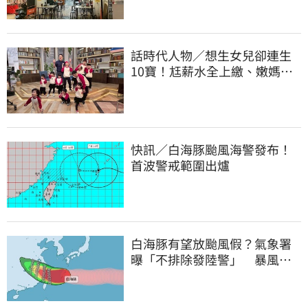
話時代人物／想生女兒卻連生
10寶！尪薪水全上繳、嫩媽吐
心聲：不生了
快訊／白海豚颱風海警發布！
首波警戒範圍出爐
白海豚有望放颱風假？氣象署
曝「不排除發陸警」 暴風圈
恐掃過2地