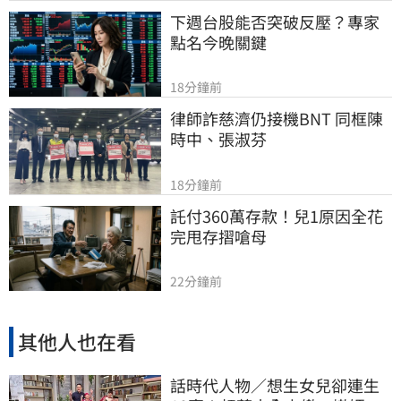
下週台股能否突破反壓？專家
點名今晚關鍵
18分鐘前
律師詐慈濟仍接機BNT 同框陳
時中、張淑芬
18分鐘前
託付360萬存款！兒1原因全花
完甩存摺嗆母
22分鐘前
其他人也在看
話時代人物／想生女兒卻連生