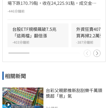
場下跌170.79點，收在24,225.91點，成交金額
逾8,192億元。金融股華南金（2880）雖淪為外
-446分鐘前
資提款機，遭連9日賣超，但獲八大官股銀行進
場護盤，單日買超7,617張，成功支撐股價抗
跌，終場微漲0.79%收44.4元。根據玩股網統
台股ETF規模飆破7.5兆　
外資狂賣407億
計，官股券商今日買超前十大個股，除華南金
「這兩檔」翻倍漲
買再掃2.2萬張
外，還包括聯電、群創、第一金等，顯示國家隊
-403分鐘前
-387分鐘前
積極進場布局。提醒投資人，股市波動頻繁，投
資決策應審慎評估風險，並自行承擔投資結果。
相關新聞
台彩父親節推新刮刮樂千萬頭
獎超「爸」氣