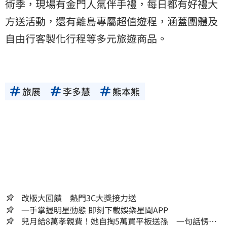
術季，現場有金門人氣伴手禮，每日都有好禮大
方送活動，還有離島專屬超值遊程，涵蓋團體及
自由行客製化行程等多元旅遊商品。
旅展
李多慧
熊本熊
改版大回饋 熱門3C大獎接力送
一手掌握明星動態 即刻下載娛樂星聞APP
兒月給8萬孝親費！她自掏5萬買平板送孫 一句話愣原