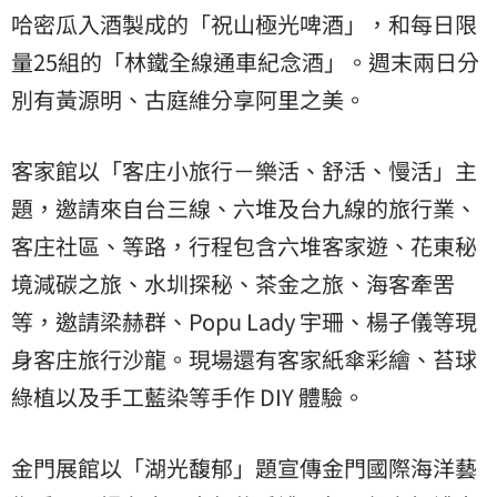
哈密瓜入酒製成的「祝山極光啤酒」，和每日限
量25組的「林鐵全線通車紀念酒」。週末兩日分
別有黃源明、古庭維分享阿里之美。
客家館以「客庄小旅行－樂活、舒活、慢活」主
題，邀請來自台三線、六堆及台九線的旅行業、
客庄社區、等路，行程包含六堆客家遊、花東秘
境減碳之旅、水圳探秘、茶金之旅、海客牽罟
等，邀請梁赫群、Popu Lady 宇珊、楊子儀等現
身客庄旅行沙龍。現場還有客家紙傘彩繪、苔球
綠植以及手工藍染等手作 DIY 體驗。
金門展館以「湖光馥郁」題宣傳金門國際海洋藝