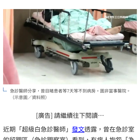
些病是賠錢貨」。
急診醫師分享，曾目睹患者等7天等不到病房。圖非當事醫院。
（示意圖／資料照）
[廣告] 請繼續往下閱讀…
近期「超級白急診醫師」
發文
透露，曾在急診室
的留觀區（急診觀察室）看到，有病人抱怨「為