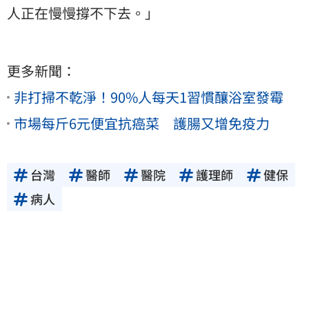
人正在慢慢撐不下去。」
更多新聞：
非打掃不乾淨！90%人每天1習慣釀浴室發霉
市場每斤6元便宜抗癌菜 護腸又增免疫力
台灣
醫師
醫院
護理師
健保
病人