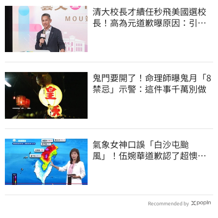
清大校長才續任秒飛美國選校
長！高為元道歉曝原因：引起
我的好奇
鬼門要開了！命理師曝鬼月「8
禁忌」示警：這件事千萬別做
氣象女神口誤「白沙屯颱
風」！伍婉華道歉認了超懊
惱 全網打氣：更親切
Recommended by