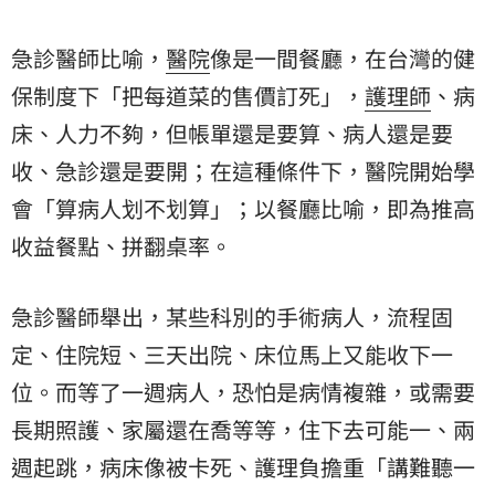
急診醫師比喻，
醫院
像是一間餐廳，在台灣的
健
保
制度下「把每道菜的售價訂死」，
護理師
、病
床、人力不夠，但帳單還是要算、病人還是要
收、急診還是要開；在這種條件下，醫院開始學
會「算病人划不划算」；以餐廳比喻，即為推高
收益餐點、拼翻桌率。
急診醫師舉出，某些科別的手術病人，流程固
定、住院短、三天出院、床位馬上又能收下一
位。而等了一週病人，恐怕是病情複雜，或需要
長期照護、家屬還在喬等等，住下去可能一、兩
週起跳，病床像被卡死、護理負擔重「講難聽一