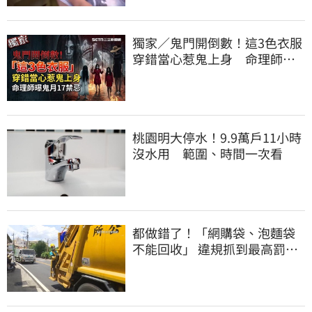
獨家／鬼門開倒數！這3色衣服
穿錯當心惹鬼上身 命理師曝
鬼月17禁忌
桃園明大停水！9.9萬戶11小時
沒水用 範圍、時間一次看
都做錯了！「網購袋、泡麵袋
不能回收」 違規抓到最高罰
6000元