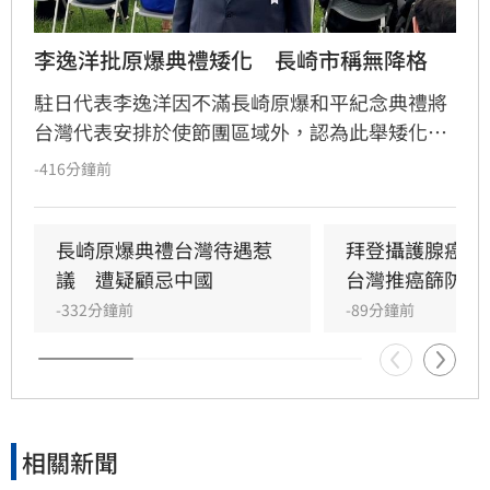
李逸洋批原爆典禮矮化　長崎市稱無降格
駐日代表李逸洋因不滿長崎原爆和平紀念典禮將
台灣代表安排於使節團區域外，認為此舉矮化台
灣國格，決定缺席該活動並表達嚴正抗議。對
-416分鐘前
此，長崎市政府回應，台灣代表座位安排與去年
相同，均為「海外席」，並無刻意降格意圖。
長崎原爆典禮台灣待遇惹
拜登攝護腺癌轉
議　遭疑顧忌中國
台灣推癌篩防晚
-332分鐘前
-89分鐘前
相關新聞