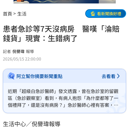
首頁
生活
看新聞換好禮
患者急診等7天沒病房 醫嘆「淪賠
錢貨」現實：生錯病了
記者
倪譽瑋
報導
2026/05/15 22:00:00
阿立幫你摘要新聞重點
去看看
近期「超級白急診醫師」發文透露，曾在急診室的留觀
區（急診觀察室）看到，有病人抱怨「為什麼都等了一
個禮拜了，還是沒有病房？」急診醫師心裡有答案，但
不願說出口「他生錯病了」，醫療制度讓醫院收益限
縮，開始「挑病人」選流程固定、住院短者，需要長期
生活中心／倪譽瑋報導
照護、病情複雜者「講難聽一點：在現在的制度裡，有