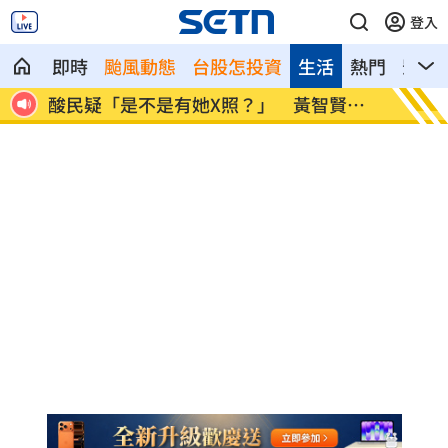
登入
即時
颱風動態
台股怎投資
生活
熱門
影音
」
酸民疑「是不是有她X照？」 黃智賢回
歐洲最
嗆
冠