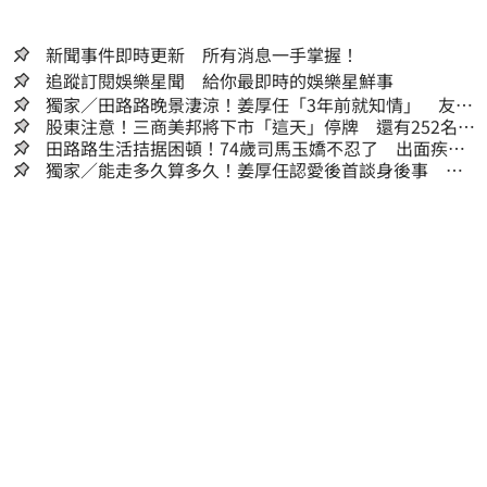
新聞事件即時更新 所有消息一手掌握！
追蹤訂閱娛樂星聞 給你最即時的娛樂星鮮事
獨家／田路路晚景淒涼！姜厚任「3年前就知情」 友人
私下援助內幕曝光
股東注意！三商美邦將下市「這天」停牌 還有252名千
張大戶
田路路生活拮据困頓！74歲司馬玉嬌不忍了 出面疾呼1
事
獨家／能走多久算多久！姜厚任認愛後首談身後事
「遺囑進度」曝光