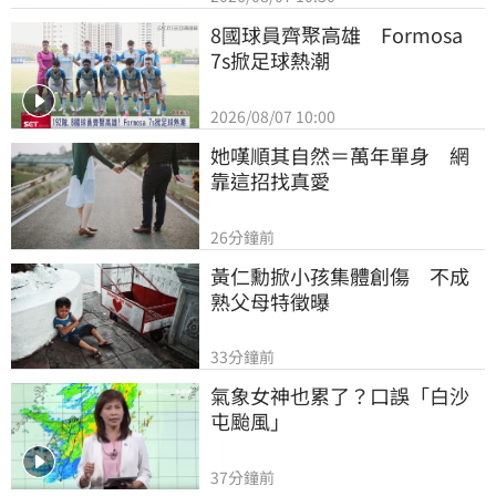
8國球員齊聚高雄　Formosa 
7s掀足球熱潮
2026/08/07 10:00
她嘆順其自然＝萬年單身　網
靠這招找真愛
26分鐘前
黃仁勳掀小孩集體創傷　不成
熟父母特徵曝
33分鐘前
氣象女神也累了？口誤「白沙
屯颱風」
37分鐘前