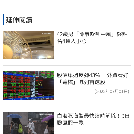
延伸閱讀
42歲男「冷氣吹到中風」醫點
名4類人小心
股價單週反彈43% 外資看好
「這檔」喊列首選股
(2022年07月01日)
白海豚海警最快這時解除！9日
颱風假一覽