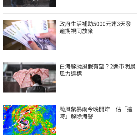
政府生活補助5000元連3天發 
逾期視同放棄
白海豚颱風假有望？2縣市明晨
風力達標
颱風紫暴雨今晚開炸　估「這
時」解除海警