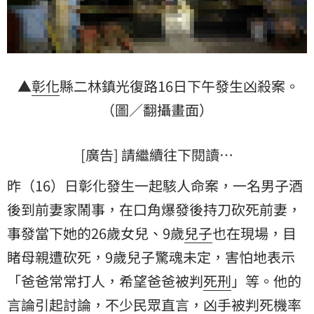
▲
彰化
縣二林鎮光復路16日下午發生凶殺案。
（圖／翻攝畫面）
[廣告] 請繼續往下閱讀…
昨（16）日彰化發生一起駭人命案，一名男子酒
後到前妻家鬧事，在口角爆發後持刀砍死前妻，
事發當下她的26歲女兒、9歲
兒子
也在現場，目
睹母親遭砍死，9歲兒子驚魂未定，害怕地表示
「爸爸常常打人，希望爸爸被判
死刑
」等。他的
言論引起討論，不少民眾直言，凶手被判死機率