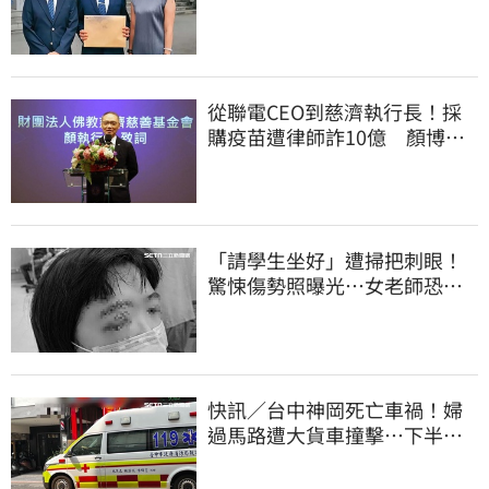
上門才知被騙
從聯電CEO到慈濟執行長！採
購疫苗遭律師詐10億 顏博
文：有被騙的感覺
「請學生坐好」遭掃把刺眼！
驚悚傷勢照曝光…女老師恐失
明堅持會提告
快訊／台中神岡死亡車禍！婦
過馬路遭大貨車撞擊…下半身
輾碎慘死路口