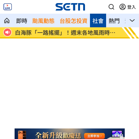
登入
即時
颱風動態
台股怎投資
社會
熱門
影音
交保
白海豚「一路搖擺」！週末各地風雨時程
跨縣市
曝
煞