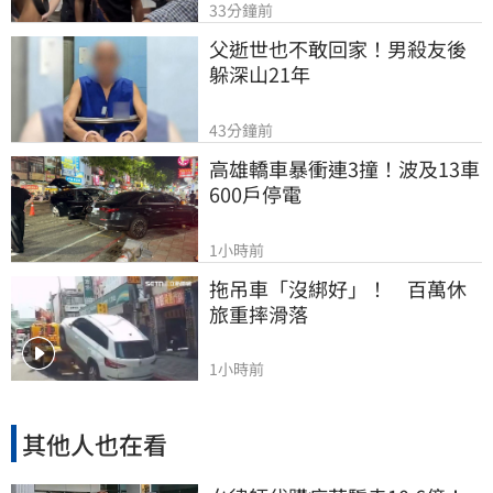
33分鐘前
父逝世也不敢回家！男殺友後
躲深山21年
43分鐘前
高雄轎車暴衝連3撞！波及13車
600戶停電
1小時前
拖吊車「沒綁好」！　百萬休
旅重摔滑落
1小時前
其他人也在看