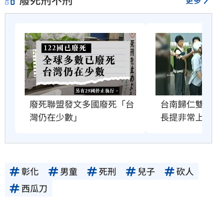
廢死聯盟發文多國廢死「台
台南歸仁雙屍
灣仍在少數」
長提非常上訴
彰化
男童
死刑
兒子
砍人
西瓜刀