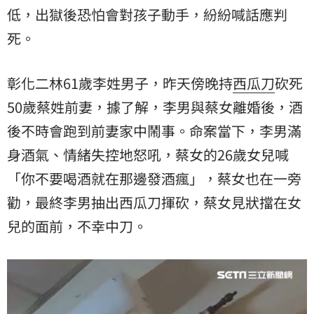
低，出獄後恐怕會對孩子動手，紛紛喊話應判
死。
彰化二林61歲李姓男子，昨天傍晚持
西瓜刀
砍死
50歲蔡姓前妻，據了解，李男與蔡女離婚後，酒
後不時會跑到前妻家中鬧事。命案當下，李男滿
身酒氣、情緒失控地怒吼，蔡女的26歲女兒喊
「你不要喝酒就在那邊發酒瘋」，蔡女也在一旁
勸，最終李男抽出西瓜刀揮砍，蔡女見狀擋在女
兒的面前，不幸中刀。