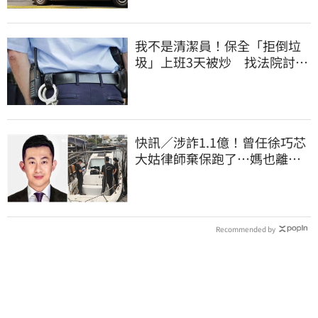
我不是清潔員！保全「拒倒垃
圾」上班3天被炒 找法院討公
道結果出爐
快訊／涉詐1.1億！曾任徐巧芯
大姑律師棄保跑了…媽也離
境 桃檢發通緝
Recommended by