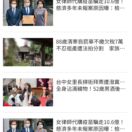
女律師代購疫苗騙走10.6億！
慈濟多年未報案原因曝：檢警
上門才知被騙
88歲清寒翁罰單不繳欠稅7萬
不忍祖產遭法拍分割 家族按
月代繳償債
台中女里長掃街拜票遭潑糞⋯
全身沾滿穢物！52歲男酒後失
控遭逮捕
女律師代購疫苗騙走10.6億！
慈濟多年未報案原因曝：檢警