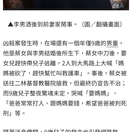
▲李男酒後到前妻家鬧事。（圖／翻攝畫面）
凶殺案發生時，在場還有一個年僅9歲的
男童
，
他是蔡女與李男結婚後所生下，蔡女中刀後，要
女兒趕快帶兒子逃離，2人到大馬路上大喊「媽
媽被砍了，趕快幫忙叫救護車」。事後，蔡女被
送往二林基督教醫院搶救，但最終仍宣告不治；
而9歲兒子整夜驚魂未定，哭喊「要媽媽」、
「爸爸常常打人、跟媽媽要錢，希望爸爸被判死
刑」等。
隨著消息傳開，9歲兒子的發言也引發網路熱