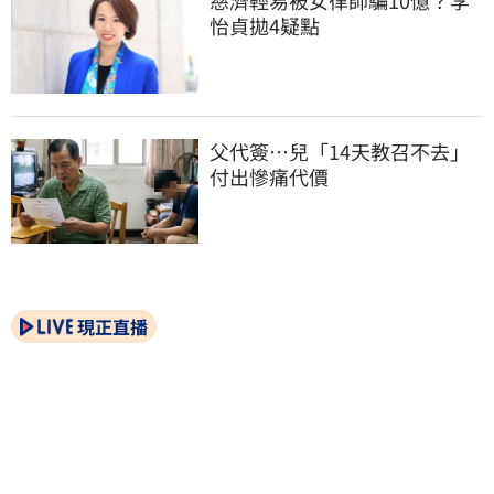
慈濟輕易被女律師騙10億？李
怡貞拋4疑點
父代簽…兒「14天教召不去」
付出慘痛代價
現正直播