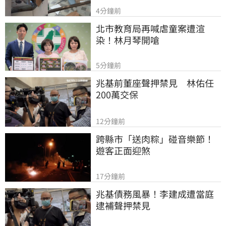
4分鐘前
北市教育局再喊虐童案遭渲
染！林月琴開嗆
5分鐘前
兆基前董座聲押禁見　林佑任
200萬交保
12分鐘前
跨縣市「送肉粽」碰音樂節！
遊客正面迎煞
17分鐘前
兆基債務風暴！李建成遭當庭
逮補聲押禁見