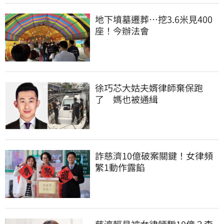
地下墳墓遷葬…挖3.6米見400
座！今辦法會
徐巧芯大姑夫婿律師棄保跑
了　媽也被通緝
詐慈濟10億破案關鍵！女律頻
繁1動作露餡