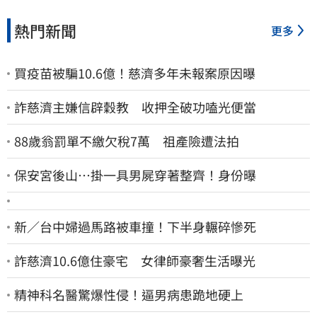
熱門新聞
更多
買疫苗被騙10.6億！慈濟多年未報案原因曝
詐慈濟主嫌信辟穀教 收押全破功嗑光便當
88歲翁罰單不繳欠稅7萬 祖產險遭法拍
保安宮後山…掛一具男屍穿著整齊！身份曝
新／台中婦過馬路被車撞！下半身輾碎慘死
詐慈濟10.6億住豪宅 女律師豪奢生活曝光
精神科名醫驚爆性侵！逼男病患跪地硬上