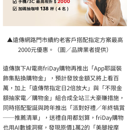
▲遠傳網路門市續約老客戶搭配指定方案最高
2000元優惠。（圖／品牌業者提供）
遠傳旗下AI電商friDay購物再推出「App耶誕裝
飾集點換購物金」，預計發放金額又將上看百
萬，加上「遠傳幣指定日2倍放大」與「不限金
額抽家電／購物金」組合成全站三大豪賺措施，
同時搭配聖誕與跨年推出「派對好禮／年終犒賞
──推薦清單」，送禮自用都划算，friDay購物
也用AI數據洞察，發現原價1萬2的「美腿按摩