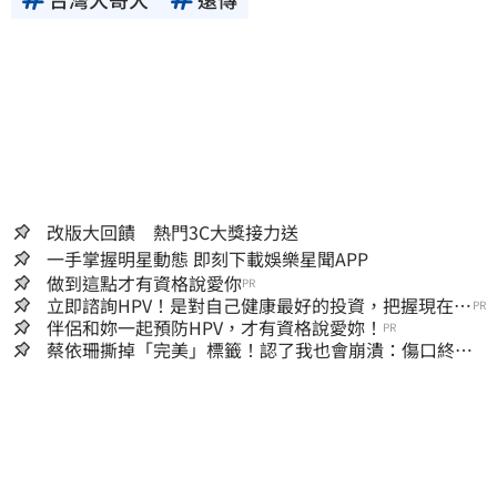
改版大回饋 熱門3C大獎接力送
一手掌握明星動態 即刻下載娛樂星聞APP
做到這點才有資格說愛你
PR
立即諮詢HPV！是對自己健康最好的投資，把握現在不
PR
嫌晚！
伴侶和妳一起預防HPV，才有資格說愛妳！
PR
蔡依珊撕掉「完美」標籤！認了我也會崩潰：傷口終究
會癒合