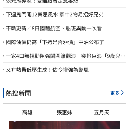
張元瀚猝逝！愛貓跟著走惹妻悲
下週鬼門開12禁忌風水 家中2物易招好兄弟
不斷更新／8日國籍航空、船班異動一次看
國際油價仍高「下週是否漲價」中油公布了
一家4口無視勸阻強闖圍籬觀浪 突掀巨浪「9歲兒當
場遭捲入海」
又有熱帶低壓生成！估今增強為颱風
熱搜新聞
更多
高雄
張惠妹
五月天