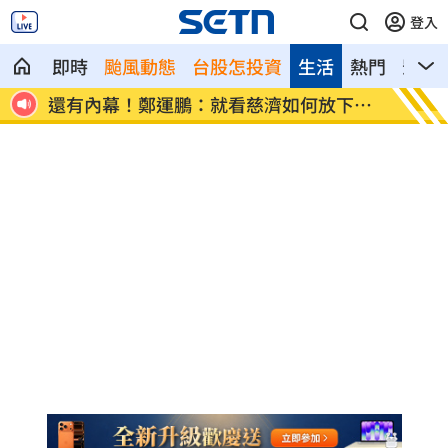
登入
即時
颱風動態
台股怎投資
生活
熱門
影音
紗照
還有內幕！鄭運鵬：就看慈濟如何放下我
漢光4
執