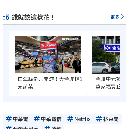
錢就該這樣花！
更多
白海豚豪雨開炸！大全聯搶1
全聯中元節最
元蔬菜
萬家福買1送1
中華電
中華電信
Netflix
林東閔
台灣大哥大
遠傳