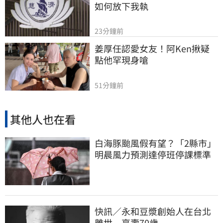
如何放下我執
23分鐘前
姜厚任認愛女友！阿Ken揪疑
點他罕現身嗆
51分鐘前
其他人也在看
白海豚颱風假有望？「2縣市」
明晨風力預測達停班停課標準
快訊／永和豆漿創始人在台北
離世 享壽70歲