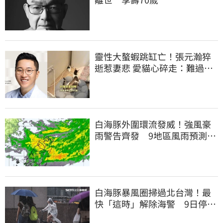
靈性大螯蝦跳缸亡！張元瀚猝
逝惹妻悲 愛貓心碎走：難過不
比我們少
白海豚外圍環流發威！強風豪
雨警告齊發 9地區風雨預測達
停班課標準
白海豚暴風圈掃過北台灣！最
快「這時」解除海警 9日停班
停課一覽