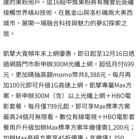
運的果粉用戶。這16組中獎果粉將有機會近距離
接觸世界級AI技術，在舊金山與洛杉磯兩大美西
城市，展開一場融合科技與魅力的夢幻探索之
旅。
凱擘大寬頻年末上網優惠，即日起至12月16日透
過網路門市新申辦300M光纖上網，超低月付699
元，更加碼抽高額momo幣共8,388元，每月再
加100元即可升級1G高速上網。凱擘專屬Max方
案，新申辦300M（含）以上光纖上網＋HBO電
影套餐，每月僅799元起，即可享Max標準方案
最高24個月無限看。數位有線電視＋HBO電影套
餐用戶升級加辦Max標準方案年繳僅需1,200元；
加辦Max高級方案享45折優惠，年繳僅1,350