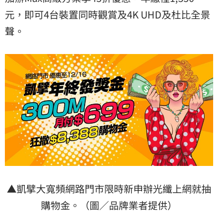
元，即可4台裝置同時觀賞及4K UHD及杜比全景
聲。
▲凱擘大寬頻網路門市限時新申辦光纖上網就抽
購物金。（圖／品牌業者提供）