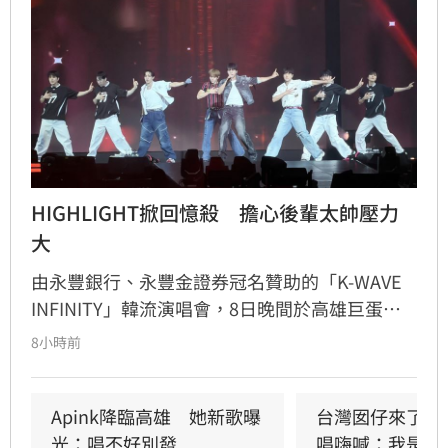
HIGHLIGHT掀回憶殺　擔心後輩太帥壓力
大
由永豐銀行、永豐金證券冠名贊助的「K-WAVE 
INFINITY」韓流演唱會，8日晚間於高雄巨蛋熱
力開唱，集結NEWBEAT、FLARE U、CRAVITY、
8小時前
Apink及HIGHLIGHT五組人氣韓星，從新生代團
體到韓流經典代表接力登台，滿場粉絲高舉手燈
熱情應援，尖叫與歡呼聲一路未停，最後由
Apink降臨高雄　她新歌曝
台灣囡仔來了　
HIGHLIGHT壓軸接管舞台，將現場氣氛推向最高
光：唱不好別發
唱嗨喊：我是誰