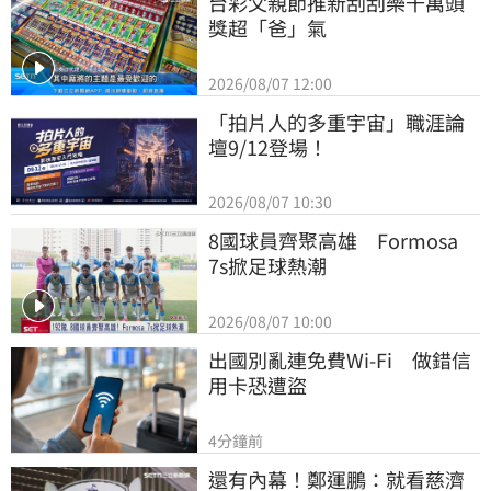
台彩父親節推新刮刮樂千萬頭
獎超「爸」氣
2026/08/07 12:00
「拍片人的多重宇宙」職涯論
壇9/12登場！
2026/08/07 10:30
8國球員齊聚高雄　Formosa 
7s掀足球熱潮
2026/08/07 10:00
出國別亂連免費Wi-Fi　做錯信
用卡恐遭盜
4分鐘前
還有內幕！鄭運鵬：就看慈濟