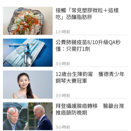
接觸「常見塑膠微粒＋這樣
吃」恐釀脂肪肝
1小時前
公費肺鏈疫苗8/10升級QA秒
懂：只需打1劑
3小時前
12歲台生陳鈞甯　獲德青少年
鋼琴大賽冠軍
3小時前
拜登攝護腺癌轉移　醫籲台灣
推癌篩防晚期
3小時前