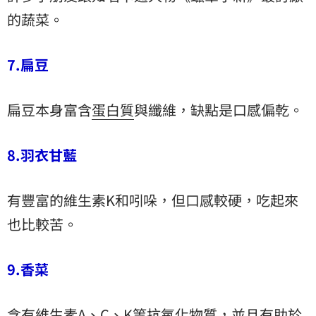
的蔬菜。
7.扁豆
扁豆本身富含
蛋白質
與纖維，缺點是口感偏乾。
8.羽衣甘藍
有豐富的維生素K和吲哚，但口感較硬，吃起來
也比較苦。
9.香菜
含有維生素A、C、K等抗氧化物質，並且有助於