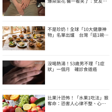
爆染菜花 醫一看笑了：女友常
誤會
不是珍奶！全球「10大健康神
物」名單出爐 台灣「這1碗」
霸氣上榜
沒喝熱湯！53歲男不理「1症
狀」一個月 確診食道癌
比果汁恐怖！「水果1吃法」狠
奪命：恐害人心律不整、心臟
驟停