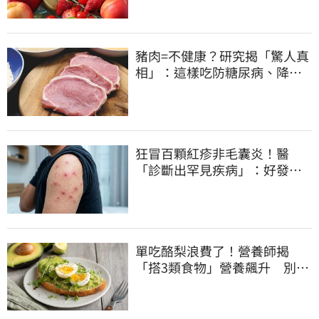
豬肉=不健康？研究揭「驚人真
相」：這樣吃防糖尿病、降膽
固醇
狂冒百顆紅疹非毛囊炎！醫
「診斷出罕見疾病」：好發這
族群
單吃酪梨浪費了！營養師揭
「搭3類食物」營養飆升 別再
加蜂蜜