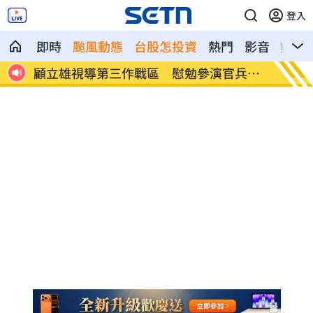
登入
即時
颱風動態
台股怎投資
熱門
影音
熱搜
勉參演官兵辛
放雙手騎車喊手麻！騎士遭打臉仍判罰