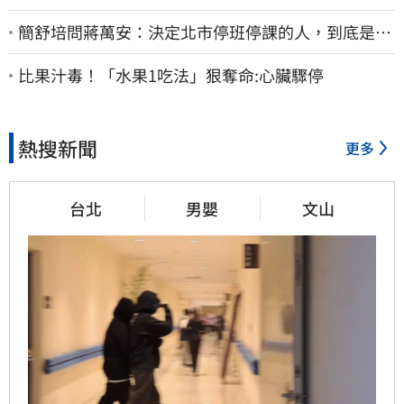
簡舒培問蔣萬安：決定北市停班停課的人，到底是台
北市長，還是氣象署？
比果汁毒！「水果1吃法」狠奪命:心臟驟停
熱搜新聞
更多
台北
男嬰
文山