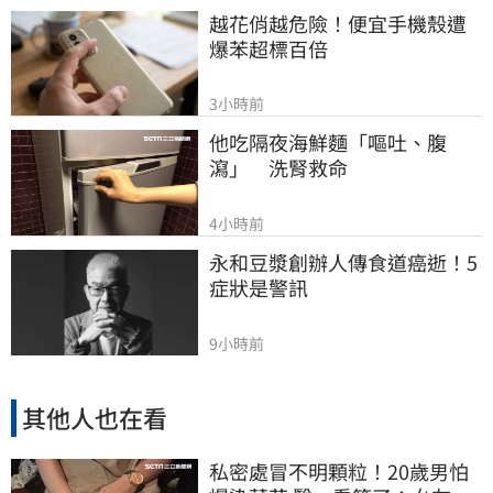
越花俏越危險！便宜手機殼遭
爆苯超標百倍
3小時前
他吃隔夜海鮮麵「嘔吐、腹
瀉」　洗腎救命
4小時前
永和豆漿創辦人傳食道癌逝！5
症狀是警訊
9小時前
其他人也在看
私密處冒不明顆粒！20歲男怕