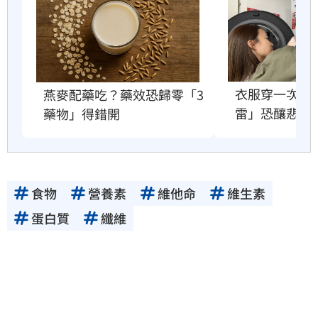
衣服穿一次就
燕麥配藥吃？藥效恐歸零「3
雷」恐釀悲劇
藥物」得錯開
食物
營養素
維他命
維生素
蛋白質
纖維