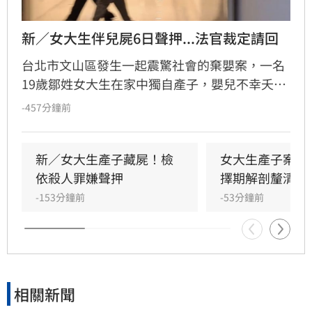
新／女大生伴兒屍6日聲押...法官裁定請回
台北市文山區發生一起震驚社會的棄嬰案，一名
19歲鄒姓女大生在家中獨自產子，嬰兒不幸夭折
後，她竟將遺體藏於房內數日，直至飄散異味才
-457分鐘前
由家屬發現並報案。檢方初步相驗後，考量嬰屍
狀態與案情疑點，將擇期解剖釐清確切死因。鄒
女雖涉犯殺人罪嫌重大，且有湮滅證據之虞遭檢
新／女大生產子藏屍！檢
女大生產子案暫
方聲請羈押，但台北地方法院審理後，認定其無
依殺人罪嫌聲押
擇期解剖釐清死
逃亡之虞，裁定無保請回。此案揭露了年輕女性
-153分鐘前
-53分鐘前
隱匿懷孕的社會隱憂，全案目前正由檢警深入調
查中，釐清嬰兒死亡真相與鄒女當時的犯罪動
機，後續司法進度備受各界高度關注。
相關新聞