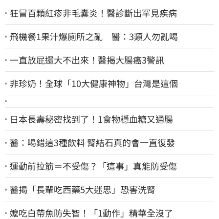
狂冒百顆紅疹非毛囊炎！醫診斷出罕見疾病
飛機餐1果汁爆廁所之亂 醫：3類人勿亂喝
一直放屁還大不出來！醫揭大腸癌3警訊
非珍奶！全球「10大健康神物」台灣是這個
日本長壽秘密找到了！1食物穩血糖又通腸
醫：喝錯這3種飲料 腎結石真的會一直復發
運動前拉筋＝不受傷？「這事」真能防受傷
醫揭「長輩吃西藥5大迷思」恐害洗腎
嬤吃白帶魚防失智！「1動作」精華全沒了