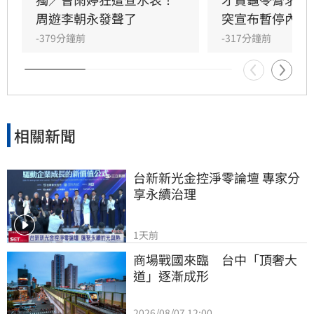
周遊李朝永發聲了
突宣布暫停內幕
-379分鐘前
-317分鐘前
相關新聞
台新新光金控淨零論壇 專家分
享永續治理
1天前
商場戰國來臨　台中「頂奢大
道」逐漸成形
2026/08/07 12:00