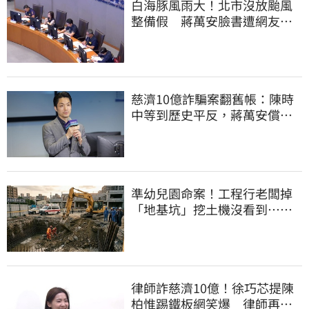
白海豚風雨大！北市沒放颱風
整備假 蔣萬安臉書遭網友灌
爆：標準在哪？
慈濟10億詐騙案翻舊帳：陳時
中等到歷史平反，蔣萬安償還
2022政治利息
準幼兒園命案！工程行老闆掉
「地基坑」挖土機沒看到…下
土石活埋他
律師詐慈濟10億！徐巧芯提陳
柏惟踢鐵板網笑爆 律師再曬1