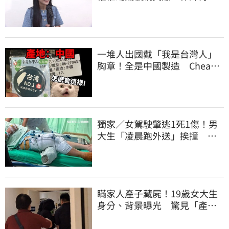
照補刀
一堆人出國戴「我是台灣人」
胸章！全是中國製造 Cheap
酸：精神分裂
獨家／女駕駛肇逃1死1傷！男
大生「凌晨跑外送」挨撞 媽
淚：家快瓦解
瞞家人產子藏屍！19歲女大生
身分、背景曝光 驚見「產檢
紀錄全空白」