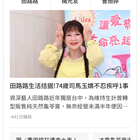
田路路
楊光友
曹雨婷
田路路生活拮据!74歲司馬玉嬌不忍疾呼1事
資深藝人田路路近年獨居台中，為維持生計曾轉
型販售純天然龜苓膏，無奈經營未滿半年便因身
體狀況亮紅燈，被迫宣布暫停營業。田路路於社
-441分鐘前
群發文致歉，引發各界關注。曾紅極一時的主持
人司馬玉嬌得知後，罕見在新聞留言區溫情喊
話，勸告年僅68歲的田路路應學會自強自力。
獨／曹雨婷狂遭查水表！
才賣龜苓膏求生