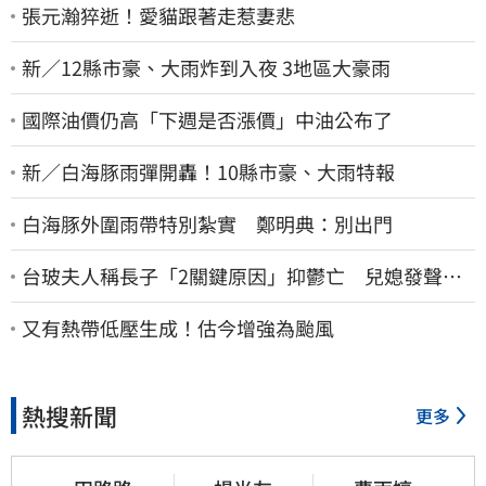
張元瀚猝逝！愛貓跟著走惹妻悲
新／12縣市豪、大雨炸到入夜 3地區大豪雨
國際油價仍高「下週是否漲價」中油公布了
新／白海豚雨彈開轟！10縣市豪、大雨特報
白海豚外圍雨帶特別紮實 鄭明典：別出門
台玻夫人稱長子「2關鍵原因」抑鬱亡 兒媳發聲打
臉：我從來不信⋯
又有熱帶低壓生成！估今增強為颱風
熱搜新聞
更多