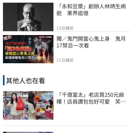
「永和豆漿」創辦人林炳生病
逝　業界追憶
13分鐘前
獨／鬼門開當心鬼上身　鬼月
17禁忌一次看
21分鐘前
其他人也在看
「千億富太」老店買250元麻
糬！店員讚包包好可愛 笑
回：我自己做的