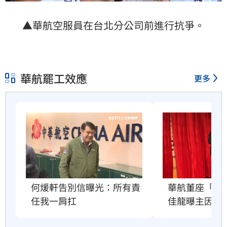
▲華航空服員在台北分公司前進行抗爭。
華航罷工效應
更多
何煖軒告別信曝光：所有責
華航董座「何
任我一肩扛
佳龍曝主因