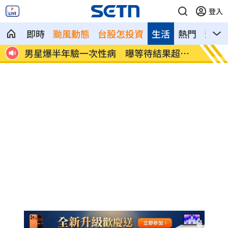
登入
即時
颱風動態
台股怎投資
生活
熱門
影音
界追
男星爆半年驗一次性病 曝等待結果超忐
佐藤二
忑
停