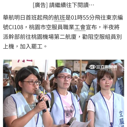
[廣告] 請繼續往下閱讀…
華航明日首班起飛的
航班
是01時55分飛往東京編
號CI108，桃園市空服員職業
工會
宣布，半夜將
派幹部前往桃園機場第二航廈，勸阻空服組員別
上機，加入罷工。