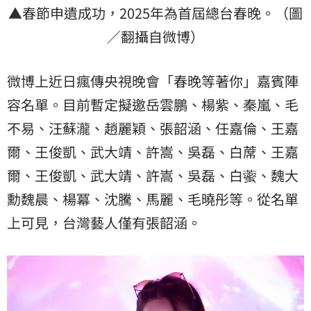
▲春節申遺成功，2025年為首屆總台春晚。（圖
／翻攝自微博）
微博上近日瘋傳央視晚會「春晚等著你」嘉賓陣
容名單。目前暫定擬邀岳雲鵬、楊紫、秦嵐、毛
不易、汪蘇瀧、趙麗穎、張韶涵、任嘉倫、王嘉
爾、王俊凱、武大靖、許嵩、吳磊、白蓆、王嘉
爾、王俊凱、武大靖、許嵩、吳磊、白藌、魏大
勳魏晨、楊冪、沈騰、馬麗、毛曉彤等。從名單
上可見，台灣藝人僅有張韶涵。