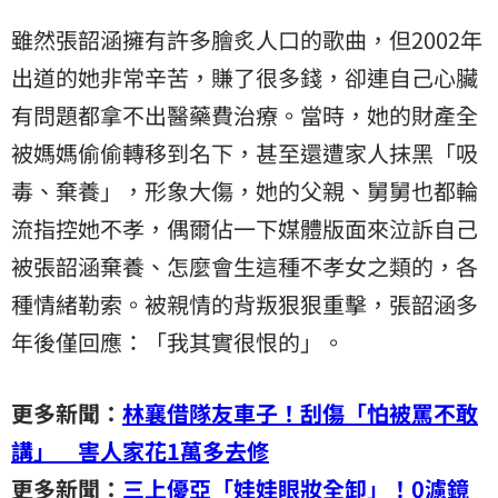
雖然張韶涵擁有許多膾炙人口的歌曲，但2002年
出道的她非常辛苦，賺了很多錢，卻連自己心臟
有問題都拿不出醫藥費治療。當時，她的財產全
被媽媽偷偷轉移到名下，甚至還遭家人抹黑「吸
毒、棄養」，形象大傷，她的父親、舅舅也都輪
流指控她不孝，偶爾佔一下媒體版面來泣訴自己
被張韶涵棄養、怎麼會生這種不孝女之類的，各
種情緒勒索。被親情的背叛狠狠重擊，張韶涵多
年後僅回應：「我其實很恨的」。
更多新聞：
林襄借隊友車子！刮傷「怕被罵不敢
講」 害人家花1萬多去修
更多新聞：
三上優亞「娃娃眼妝全卸」！0濾鏡