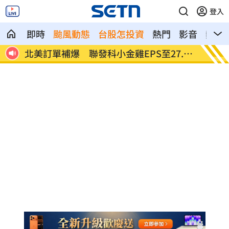
登入
即時
颱風動態
台股怎投資
熱門
影音
熱搜
潮來
北美訂單補爆 聯發科小金雞EPS至27.12
AI和
元