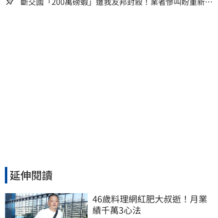
人生
斷交國「200萬磅蝦」遭我友邦封殺！業者慘叫盼重新開
放
延伸閱讀
46歲料理網紅肥大叔逝！月業
績千萬3心法