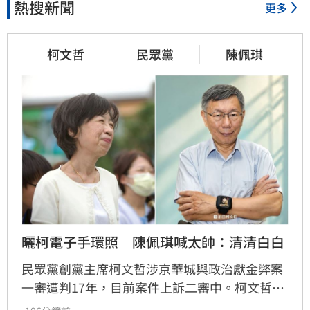
熱搜新聞
更多
柯文哲
民眾黨
陳佩琪
曬柯電子手環照　陳佩琪喊太帥：清清白白
民眾黨創黨主席柯文哲涉京華城與政治獻金弊案
一審遭判17年，目前案件上訴二審中。柯文哲昨
赴派出所更換科技設備，並將電子手環拿來拍形