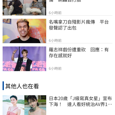
6小時前
名嘴拿刀自殘影片瘋傳　平台
發聲認了出包
6小時前
羅志祥戲份遭重砍　回應：有
存在感就好
6小時前
其他人也在看
日本20歲「J級寫真女星」宣布
下海！ 達人看好統治AV界10
年：極品