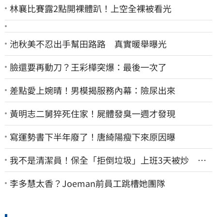
林襄比賽露2點開裸體趴！上空全裸被看光
池秋美不忍出手幫田路路 真實暖舉曝光
臉還要再動刀？王彩樺突爆：最後一次了
差點愛上婉晴！男模揭服務內幕：險尿出來
黃明志二舅猝死住家！屍體發臭一週才發現
寫運勢書下半年廢了！唐綺陽瘦下來原因曝
我不是清潔員！保全「拒倒垃圾」上班3天被炒 找
法院討公道結果出爐
李多慧太香？Joeman前員工跳槽她團隊