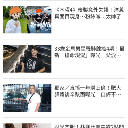
《木曜4》後製意外失誤！洋蔥
真面目現身…粉絲喊：太帥了
33歲金馬男星罹肺腺癌4期！最
新「搶命現況」曝光 父淚
崩：為何不是我
獨家／直播一年賺上億！肥大
叔背後辛酸面曝光 自評不及
格
脫光衣服！林襄比賽中露2點開