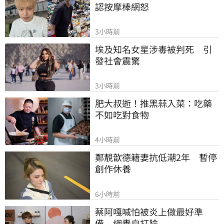
認按摩棒網怒
3小時前
埃及知名女星涉毒被判死　引
發社會震驚
3小時前
肥大叔逝！推黑蒜入菜：吃藥
不如吃對食物
4小時前
鄭靚歆德籍妻抗低潮2年　暫停
創作休養
6小時前
蔡阿嘎喊怕被炎上做最好準
備　網轟自打臉