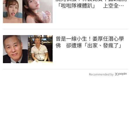
「啦啦隊裸體趴」 上空全裸
被看光光
曾是一線小生！姜厚任潛心學
佛 卻遭爆「出家、發瘋了」
Recommended by