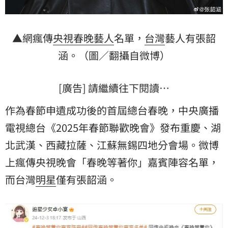
▲網瘋傳
央視
春晚
藝人
名單，
台灣
藝人有
張韶
涵
。（圖／翻攝自微博）
[廣告] 請繼續往下閱讀…
作為春節申遺成功後的首屆總台春晚，中央廣播
電視總台《2025年春節聯歡晚會》發布重慶、湖
北武漢、西藏拉薩、江蘇無錫四地分會場。微博
上瘋傳央視晚會「春晚等著你」嘉賓陣容名單，
而台灣
明星
僅有張韶涵。