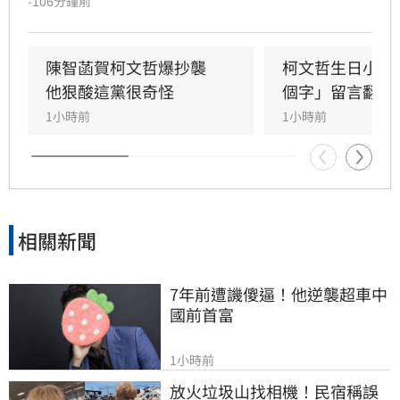
-106分鐘前
象照，其妻陳佩琪分享相關照片，並嗨喊「太帥
了，我的老公生日快樂」。
陳智菡賀柯文哲爆抄襲　
柯文哲生日小編
他狠酸這黨很奇怪
個字」留言翻車
1小時前
1小時前
相關新聞
7年前遭譏傻逼！他逆襲超車中
國前首富
1小時前
放火垃圾山找相機！民宿稱誤