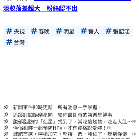
淡妝落差超大 粉絲認不出
央視
春晚
明星
藝人
張韶涵
台灣
新聞事件即時更新 所有消息一手掌握！
追蹤訂閱娛樂星聞 給你最即時的娛樂星鮮事
腹部脂肪的「剋星」找到了，常吃這幾物，吃走大肚
PR
囊，瘦出小蠻腰
伴侶和妳一起預防HPV，才有資格說愛妳！
PR
減肥首選，檸檬加它，堅持一週，腰細了，瘦到你懷疑
PR