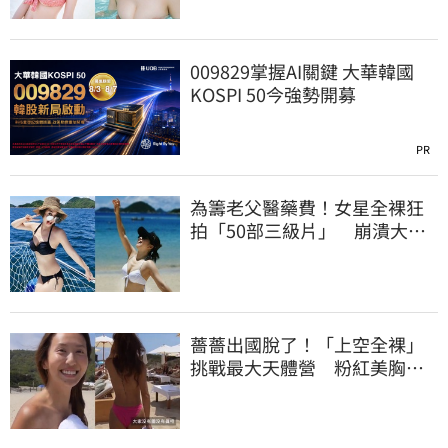
009829掌握AI關鍵 大華韓國
KOSPI 50今強勢開募
PR
為籌老父醫藥費！女星全裸狂
拍「50部三級片」 崩潰大
哭：沒靈魂了
薔薔出國脫了！「上空全裸」
挑戰最大天體營 粉紅美胸被
路人狂讚