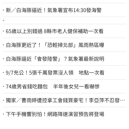
新／白海豚逼近！氣象署宣布14:30發海警
65歲以上別錯過 8縣市老人健保補助一次看
白海豚更近了！「恐輕掃北部」風雨熱區曝
白海豚逼近「會發陸警」？氣象署最新說明
9/7充公！5張千萬發票沒人領 地點一次看
74歲男省錢吃麵包 半年後女兒一看嚇慘
獨家／曹雨婷遭控拿工會錢買豪宅！李亞萍不忍發
聲：余天管工會都貼錢
下午手機響別怕！網路降速演習預告將登場