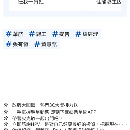
任我一肩扛
佳龍曝主因
華航
罷工
提告
總經理
張有恆
黃慧甄
改版大回饋 熱門3C大獎接力送
一手掌握明星動態 即刻下載娛樂星聞APP
帶著皮克敏一起出門吧
PR
立即諮詢HPV！是對自己健康最好的投資，把握現在不
PR
嫌晚！
伴侶和妳一起預防HPV，才有資格說愛妳！
PR