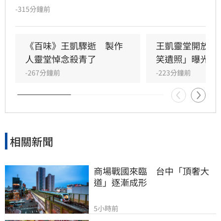
瓈寬特助Jeff現身協助打點後事。由於兩人外貌
-315分鐘前
神似，王凱母親見到Jeff時悲從中來並相擁落
淚，場面令人鼻酸。得知王凱在台北缺乏親友協
助，演藝圈大姐大邱瓈寬展現義氣，主動承擔治
《百味》王凱驟逝　製作
王凱靈堂開放　
喪事宜並指派Jeff全程留守，陪伴王凱走完人生
人靈堂悼念殺青了
笑遺照」曝光
最後一程。這場深厚的兄弟情誼與邱瓈寬的溫暖
-267分鐘前
-223分鐘前
義舉，成為家屬在面臨驟變時最堅強的後盾，各
界也紛紛對這
相關新聞
商場戰國來臨　台中「頂奢大
道」逐漸成形
5小時前