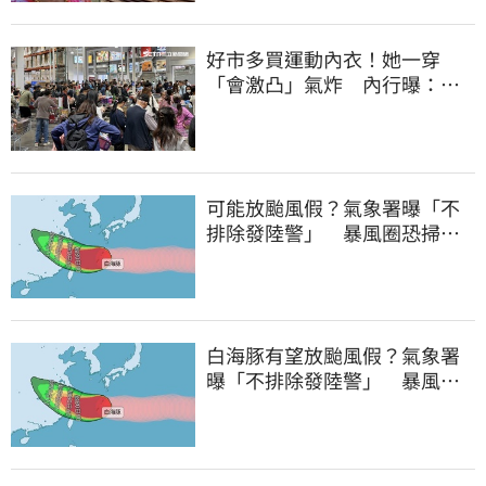
好市多買運動內衣！她一穿
「會激凸」氣炸 內行曝：其
實很正常
可能放颱風假？氣象署曝「不
排除發陸警」 暴風圈恐掃過2
地
白海豚有望放颱風假？氣象署
曝「不排除發陸警」 暴風圈
恐掃過2地