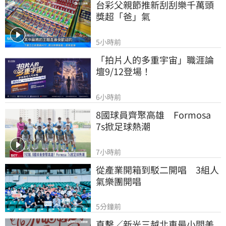
台彩父親節推新刮刮樂千萬頭
獎超「爸」氣
5小時前
「拍片人的多重宇宙」職涯論
壇9/12登場！
6小時前
8國球員齊聚高雄　Formosa 
7s掀足球熱潮
7小時前
從產業開箱到駁二開唱　3組人
氣樂團開唱
5分鐘前
直擊／新光三越北車最小間美