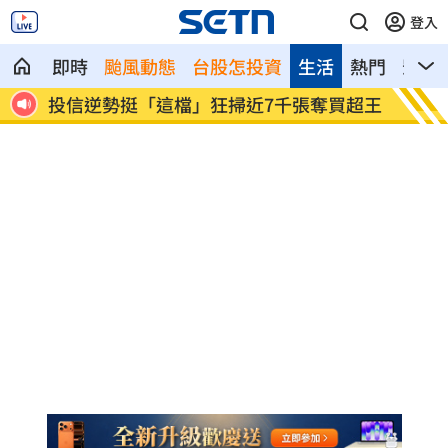
登入
即時
颱風動態
台股怎投資
生活
熱門
影音
很高
投信逆勢挺「這檔」狂掃近7千張奪買超王
南港L