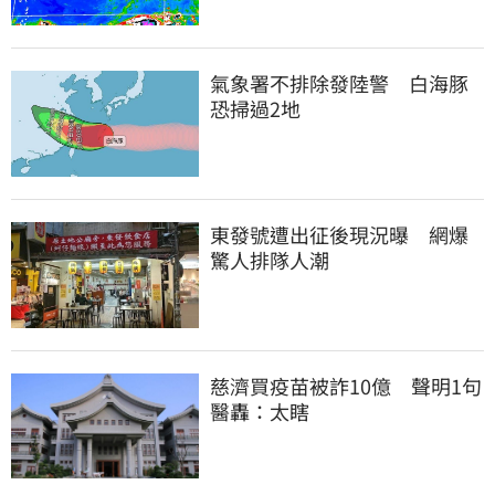
氣象署不排除發陸警　白海豚
恐掃過2地
東發號遭出征後現況曝　網爆
驚人排隊人潮
慈濟買疫苗被詐10億　聲明1句
醫轟：太瞎