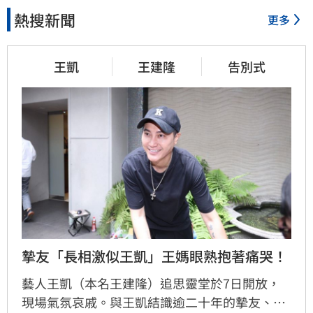
熱搜新聞
更多
王凱
王建隆
告別式
摯友「長相激似王凱」王媽眼熟抱著痛哭！
藝人王凱（本名王建隆）追思靈堂於7日開放，
現場氣氛哀戚。與王凱結識逾二十年的摯友、邱