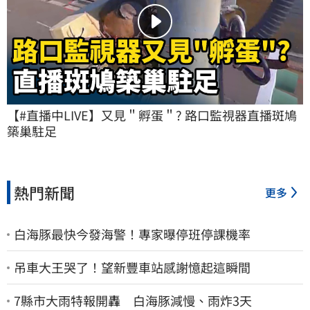
【#直播中LIVE】又見＂孵蛋＂? 路口監視器直播斑鳩
築巢駐足
熱門新聞
更多
白海豚最快今發海警！專家曝停班停課機率
吊車大王哭了！望新豐車站感謝憶起這瞬間
7縣市大雨特報開轟 白海豚減慢、雨炸3天