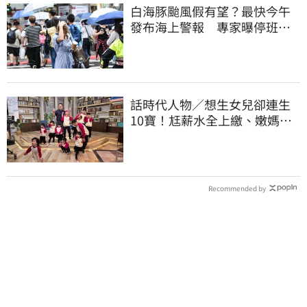
白海豚颱風假有望？最快今午
發布海上警報 專家曝停班停
課機率
話時代人物／想生女兒卻連生
10寶！尪薪水全上繳、嫩媽吐
心聲：不生了
Recommended by