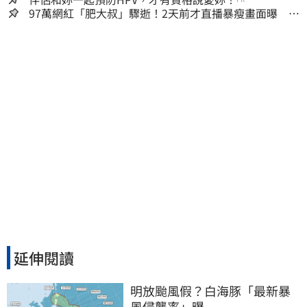
97萬網紅「肥大叔」驟逝！2天前才直播暴瘦畫面曝 網
淚崩：一路好走
延伸閱讀
明放颱風假？白海豚「最新暴
風侵襲率」曝