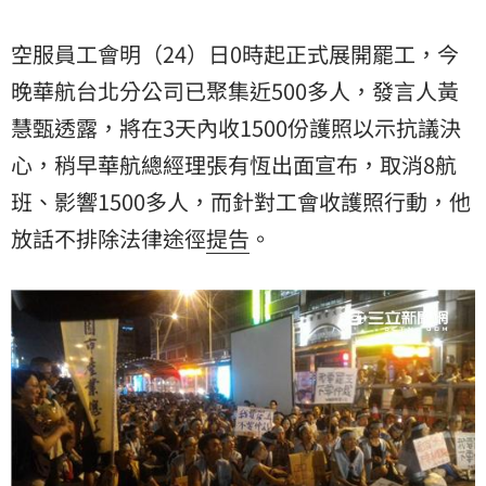
空服員工會明（24）日0時起正式展開罷工，今
晚華航台北分公司已聚集近500多人，發言人
黃
慧甄
透露，將在3天內收1500份護照以示抗議決
心，稍早華航總經理張有恆出面宣布，取消8航
班、影響1500多人，而針對工會收護照行動，他
放話不排除法律途徑
提告
。