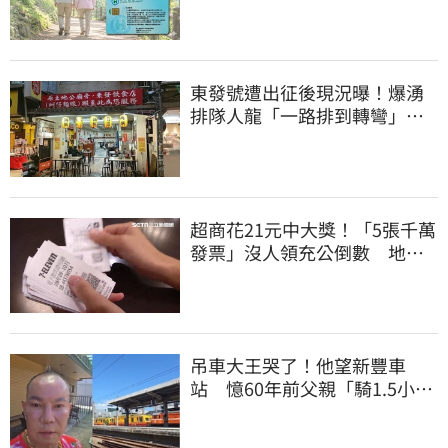
元
東發號遭出征後現況曝！爆湧
排隊人龍「一路排到轉彎」
上萬網友力挺
超商花21元中大獎！「5張千萬
發票」沒人領充公倒數 地點
明細一次看
吊車大王哭了！他望新豐車
站 憶60年前父親「騎1.5小時
單車載他圓夢」