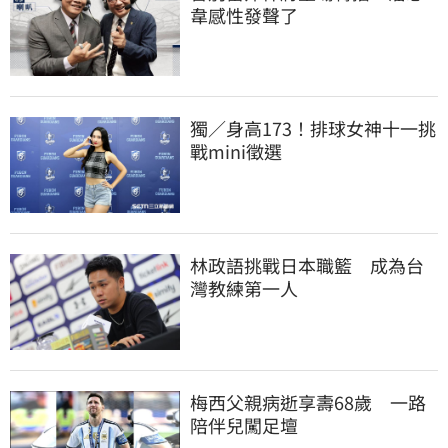
韋感性發聲了
獨／身高173！排球女神十一挑
戰mini徵選
林政語挑戰日本職籃　成為台
灣教練第一人
梅西父親病逝享壽68歲　一路
陪伴兒闖足壇