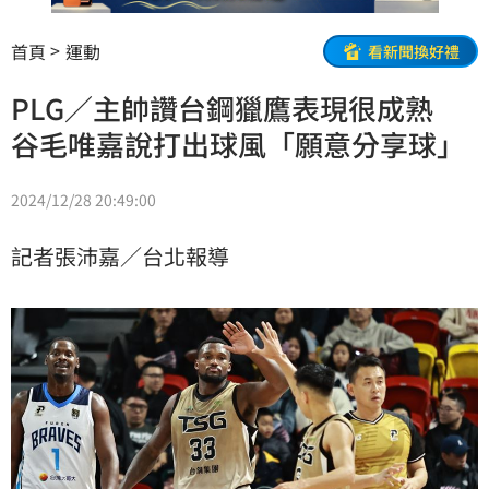
首頁
運動
看新聞換好禮
PLG／主帥讚台鋼獵鷹表現很成熟
谷毛唯嘉說打出球風「願意分享球」
2024/12/28 20:49:00
記者張沛嘉／台北報導