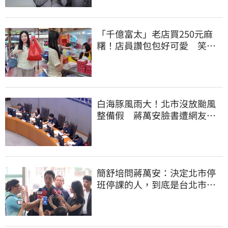
「千億富太」老店買250元麻
糬！店員讚包包好可愛 笑
回：我自己做的
白海豚風雨大！北市沒放颱風
整備假 蔣萬安臉書遭網友灌
爆：標準在哪？
簡舒培問蔣萬安：決定北市停
班停課的人，到底是台北市
長，還是氣象署？