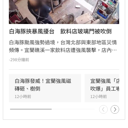
白海豚挾暴風擾台　飲料店玻璃門被吹倒
白海豚颱風強勢過境，台灣北部與東部地區災情
頻傳。宜蘭礁溪一家飲料店遭強風襲擊，店內玻
璃門瞬間碎裂，店員飽受驚嚇，目前只能先以木
-298分鐘前
板充當臨時門扇避雨。此外，花蓮七星潭海邊在
颱風影響下湧現長浪，竟有男童在沙灘玩耍時遭
浪花吞沒跌倒，驚險畫面曝光引發網友撻伐。海
白海豚發威！宜蘭強風磁
宜蘭強風「店家
巡署對此嚴正呼籲，颱風期間切勿闖入警戒區，
磚砸、樹倒
吹爆」員工嚇抱
違者最高可處25萬元罰鍰。
12小時前
12小時前