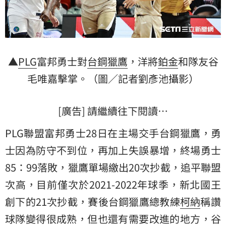
▲
PLG
富邦勇士對
台鋼獵鷹
，洋將
鉑金
和隊友
谷
毛唯嘉
擊掌。（圖／記者劉彥池攝影）
[廣告] 請繼續往下閱讀…
PLG聯盟富邦勇士28日在主場交手台鋼獵鷹，勇
士因為防守不到位，再加上失誤暴增，終場勇士
85：99落敗，獵鷹單場繳出20次抄截，追平聯盟
次高，目前僅次於2021-2022年球季，新北國王
創下的21次抄截，賽後台鋼獵鷹總教練
柯納
稱讚
球隊變得很成熟，但也還有需要改進的地方，谷