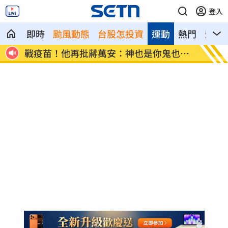
登入
即時
颱風動態
台股怎投資
運動
熱門
影音
牌誤
戰疫苗！他再批蔣萬安：神也是你鬼也是
星二代
你
了