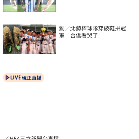
獨／北勢棒球隊穿破鞋拚冠
軍　台僑看哭了
現正直播
CH54三立新聞台直播