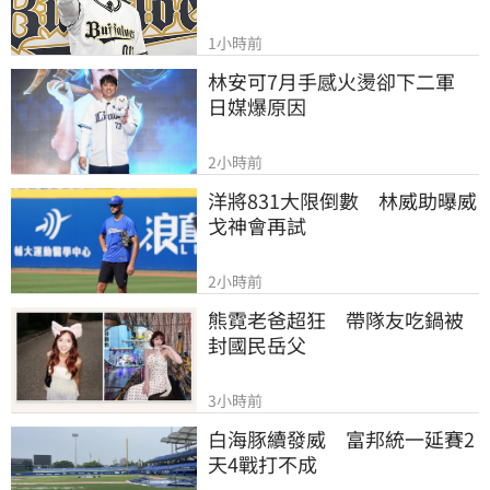
1小時前
林安可7月手感火燙卻下二軍　
日媒爆原因
2小時前
洋將831大限倒數　林威助曝威
戈神會再試
2小時前
熊霓老爸超狂　帶隊友吃鍋被
封國民岳父
3小時前
白海豚續發威　富邦統一延賽2
天4戰打不成