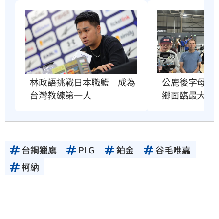
公鹿後字母哥
林政語挑戰日本職籃　成為
鄉面臨最大壓
台灣教練第一人
台鋼獵鷹
PLG
鉑金
谷毛唯嘉
柯納