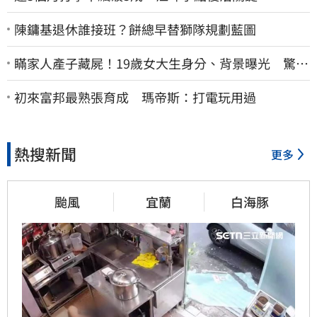
陳鏞基退休誰接班？餅總早替獅隊規劃藍圖
瞞家人產子藏屍！19歲女大生身分、背景曝光 驚見
「產檢紀錄全空白」
初來富邦最熟張育成 瑪帝斯：打電玩用過
熱搜新聞
更多
颱風
宜蘭
白海豚