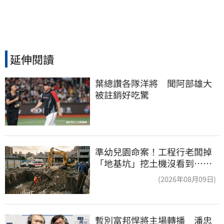
延伸閱讀
葉總讚各隊洋將　聞阿部雄大
被註銷好吃驚
準幼兒園命案！工程行老闆掉
「地基坑」挖土機沒看到…下
土石活埋他
(2026年08月09日)
暫別富邦悍將主場轉播　潘忠