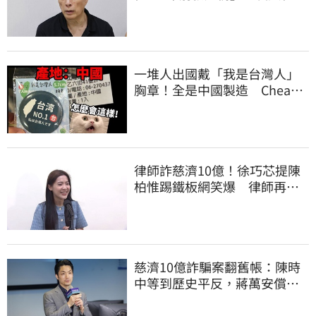
援助內幕曝光
一堆人出國戴「我是台灣人」
胸章！全是中國製造 Cheap
酸：精神分裂
律師詐慈濟10億！徐巧芯提陳
柏惟踢鐵板網笑爆 律師再曬1
照補刀
慈濟10億詐騙案翻舊帳：陳時
中等到歷史平反，蔣萬安償還
2022政治利息