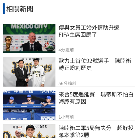
相關新聞
傳與女員工婚外情助升遷　
FIFA主席回應了
4分鐘前
歐力士首位92號選手　陳睦衡
轉正盼創歷史
56分鐘前
來台5度遇延賽　瑪帝斯不怕白
海豚有原因
1小時前
陳睦衡二軍5局無失分　超好投
奪本季第2勝