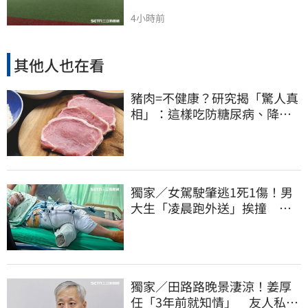
4小時前
其他人也在看
豬肉=不健康？研究揭「驚人真
相」：這樣吃防糖尿病、降膽
固醇
獨家／女駕駛肇逃1死1傷！男
大生「凌晨跑外送」挨撞 媽
淚：家快瓦解
獨家／田路路晚景淒涼！姜厚
任「3年前就知情」 友人私下