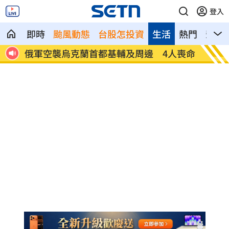
登入
即時
颱風動態
台股怎投資
生活
熱門
影音
俄軍空襲烏克蘭首都基輔及周邊 4人喪命
費仔確
注