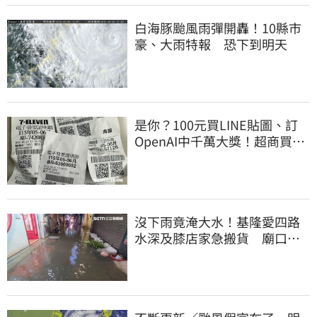
白海豚颱風雨彈開轟！10縣市
豪、大雨特報 恐下到明天
是你？100元買LINE貼圖、訂
OpenAI中千萬大獎！超商買10
元麥香爽中200萬
沒下雨竟淹大水！基隆愛四路
水深及膝店家急搬貨 廟口夜
市封路改道