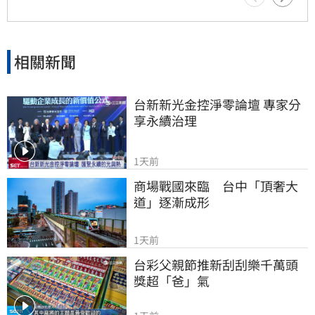
相關新聞
台新新光金控淨零論壇 專家分
享永續治理
1天前
商場戰國來臨　台中「頂奢大
道」逐漸成形
1天前
台彩父親節推新刮刮樂千萬頭
獎超「爸」氣