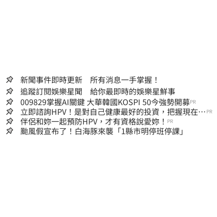
新聞事件即時更新 所有消息一手掌握！
追蹤訂閱娛樂星聞 給你最即時的娛樂星鮮事
009829掌握AI關鍵 大華韓國KOSPI 50今強勢開募
PR
立即諮詢HPV！是對自己健康最好的投資，把握現在不
PR
嫌晚！
伴侶和妳一起預防HPV，才有資格說愛妳！
PR
颱風假宣布了！白海豚來襲「1縣市明停班停課」