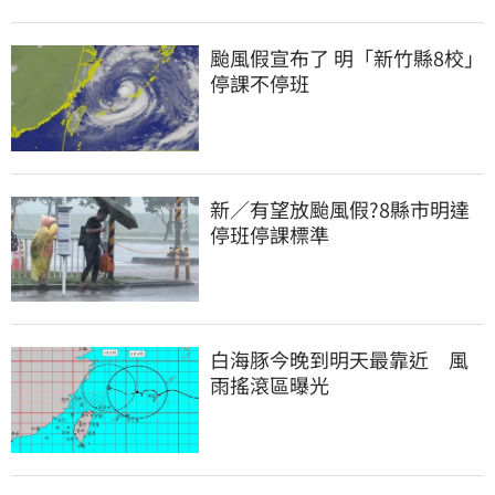
颱風假宣布了 明「新竹縣8校」
停課不停班
新／有望放颱風假?8縣市明達
停班停課標準
白海豚今晚到明天最靠近　風
雨搖滾區曝光