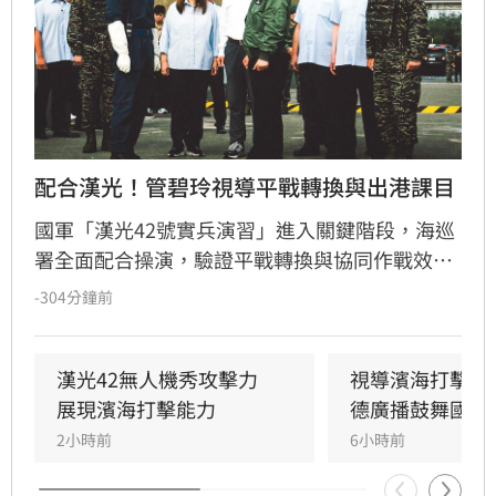
配合漢光！管碧玲視導平戰轉換與出港課目
國軍「漢光42號實兵演習」進入關鍵階段，海巡
署全面配合操演，驗證平戰轉換與協同作戰效
能。海委會主委管碧玲親赴台北港與左營軍港視
-304分鐘前
導，肯定海巡艦艇在濱海打擊及反封鎖護航任務
中的整備狀況。
漢光42無人機秀攻擊力　
視導濱海打擊操
展現濱海打擊能力
德廣播鼓舞國軍
2小時前
6小時前