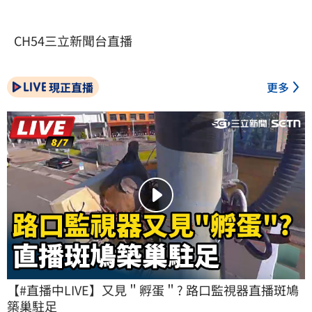
CH54三立新聞台直播
現正直播
更多
【#直播中LIVE】又見＂孵蛋＂? 路口監視器直播斑鳩
築巢駐足