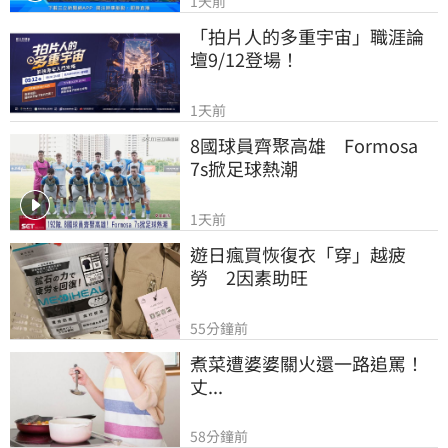
1天前
「拍片人的多重宇宙」職涯論
壇9/12登場！
1天前
8國球員齊聚高雄　Formosa 
7s掀足球熱潮
1天前
遊日瘋買恢復衣「穿」越疲
勞　2因素助旺
55分鐘前
煮菜遭婆婆關火還一路追罵！
丈...
58分鐘前