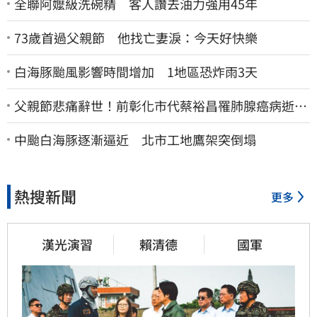
全聯阿嬤級洗碗精 客人讚去油力強用45年
73歲首過父親節 他找亡妻淚：今天好快樂
白海豚颱風影響時間增加 1地區恐炸雨3天
父親節悲痛辭世！前彰化市代蔡裕昌罹肺腺癌病逝
享壽71歲
中颱白海豚逐漸逼近 北市工地鷹架突倒塌
熱搜新聞
更多
漢光演習
賴清德
國軍