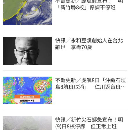
不斷更新／颱風假宣布了 明
「新竹縣8校」停課不停班
快訊／永和豆漿創始人在台北
離世 享壽70歲
不斷更新／虎航8日「沖繩石垣
島8航班取消」 仁川返台班機
提前1天起飛
快訊／新竹尖石鄉急宣布！明
(9)日8校停課 但正常上班