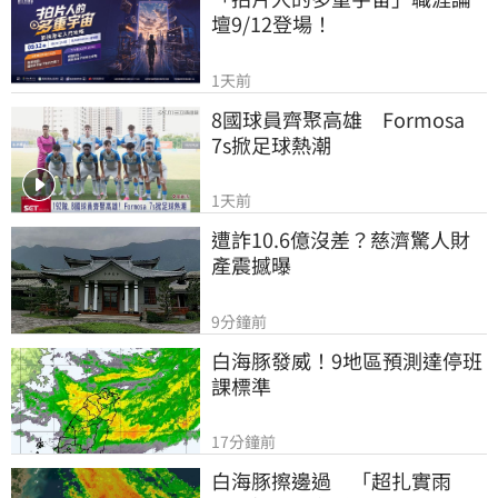
壇9/12登場！
1天前
8國球員齊聚高雄　Formosa 
7s掀足球熱潮
1天前
遭詐10.6億沒差？慈濟驚人財
產震撼曝
9分鐘前
白海豚發威！9地區預測達停班
課標準
17分鐘前
白海豚擦邊過　「超扎實雨