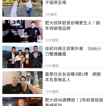
子逼哭全場
1分鐘前
肥大叔猝逝曾自嘲更生人！創
年收破億品牌
12分鐘前
徐莉玲槓王菲案外案　5566小
刀驚爆離婚
13分鐘前
姜厚任女友自曝3碩1博　網搜
本名查無此人
19分鐘前
肥大叔46歲驟逝！2年前曾逃過
車禍死劫