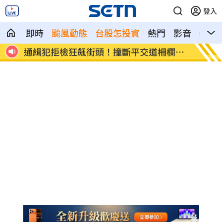
登入
即時
颱風動態
台股怎投資
熱門
影音
熱搜
離婚
通緝犯拒檢狂飆街頭！撞斷平交道柵欄逃
誰在回
亡
光