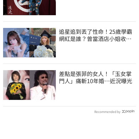
潢：好聚好散
追星追到丟了性命！25歲學霸
網紅是誰？曾當酒店小姐收入
破億 警方證實
差點是張菲的女人！「玉女掌
門人」痛斬10年婚…近況曝光
Recommended by