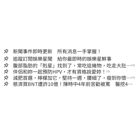
新聞事件即時更新 所有消息一手掌握！
追蹤訂閱娛樂星聞 給你最即時的娛樂星鮮事
腹部脂肪的「剋星」找到了，常吃這幾物，吃走大肚
PR
囊，瘦出小蠻腰
伴侶和妳一起預防HPV，才有資格說愛妳！
PR
減肥首選，檸檬加它，堅持一週，腰細了，瘦到你懷疑
PR
人生
慈濟買BNT遭詐10億！陳時中4年前苦勸被罵 醫挖4年
前貼文：藍白全翻車