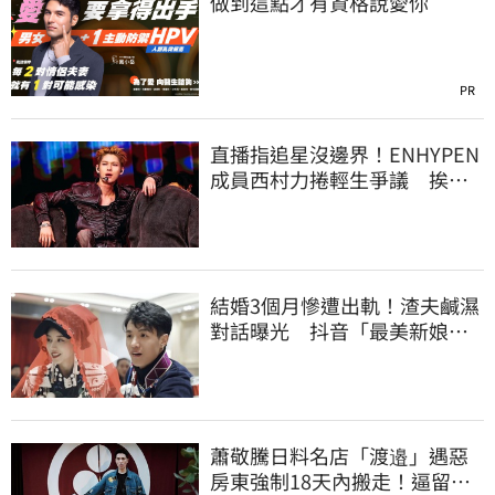
做到這點才有資格說愛你
PR
直播指追星沒邊界！ENHYPEN
成員西村力捲輕生爭議 挨
批：獨厚國外粉絲
結婚3個月慘遭出軌！渣夫鹹濕
對話曝光 抖音「最美新娘」
崩潰哭了
蕭敬騰日料名店「渡邉」遇惡
房東強制18天內搬走！逼留裝