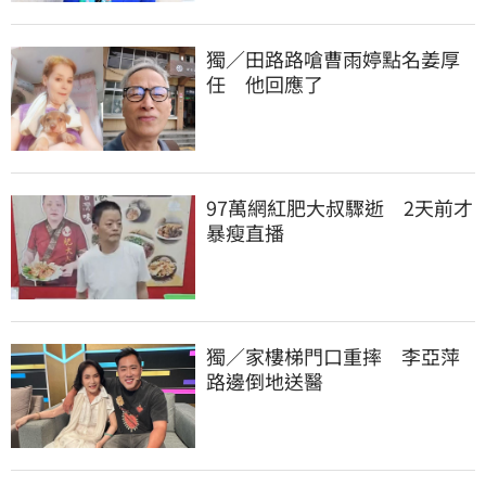
獨／田路路嗆曹雨婷點名姜厚
任　他回應了
97萬網紅肥大叔驟逝　2天前才
暴瘦直播
獨／家樓梯門口重摔　李亞萍
路邊倒地送醫