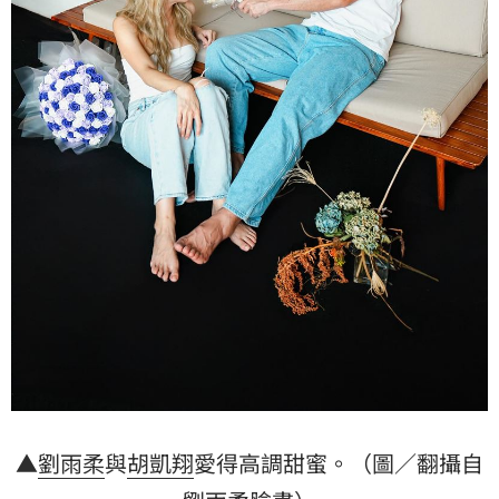
▲
劉雨柔
與
胡凱翔
愛得高調甜蜜。（圖／翻攝自