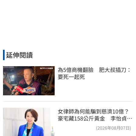
延伸閱讀
為5億商機翻臉　肥大叔插刀：
要死一起死
女律師為何能騙到慈濟10億？
豪宅藏158公斤黃金 李怡貞驚
曝背後身分
(2026年08月07日)