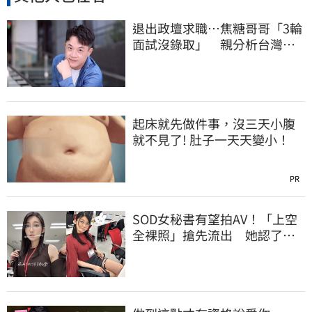
退出政壇求職…焦糖哥哥「3輪
面試沒錄取」 親分析台灣職
場現況這樣說
起床就先做件事，沒三天小腹
就不見了! 肚子一天天變小！
PR
SOD女秘書有望拍AV！「上空
全裸照」搶先流出 她認了：
上班7個月沒男友