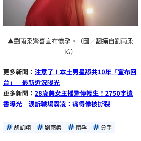
▲劉雨柔驚喜宣布懷孕。（圖／翻攝自劉雨柔
IG）
更多新聞：
注意了！本土男星舔共10年「宣布回
台」 最新近況曝光
更多新聞：
28歲美女主播驚傳輕生！2750字遺
書曝光 淚訴職場霸凌：痛得像被撕裂
胡凱翔
劉雨柔
懷孕
分手