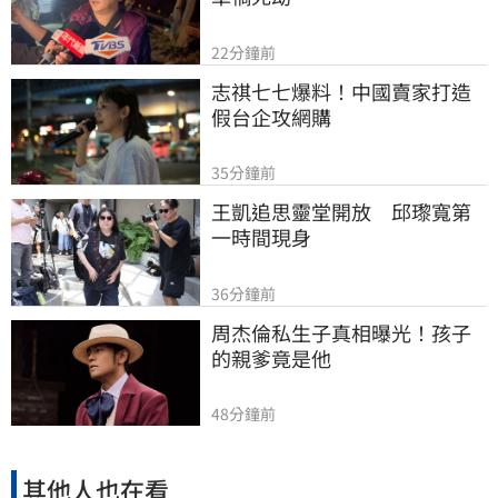
22分鐘前
志祺七七爆料！中國賣家打造
假台企攻網購
35分鐘前
王凱追思靈堂開放　邱瓈寬第
一時間現身
36分鐘前
周杰倫私生子真相曝光！孩子
的親爹竟是他
48分鐘前
其他人也在看