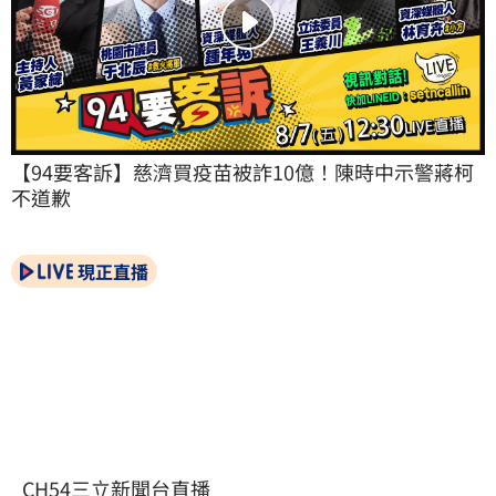
【94要客訴】慈濟買疫苗被詐10億！陳時中示警蔣柯
不道歉
現正直播
CH54三立新聞台直播