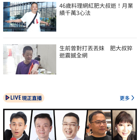
46歲料理網紅肥大叔逝！月業
績千萬3心法
生前曾對打丟丟妹　肥大叔猝
逝震撼全網
現正直播
更多