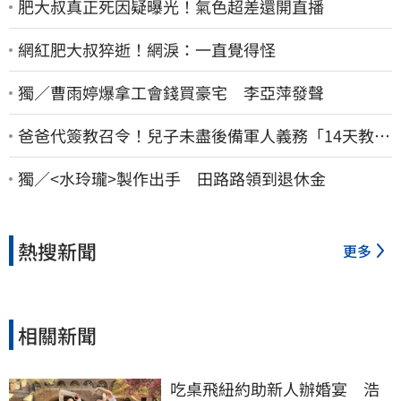
肥大叔真正死因疑曝光！氣色超差還開直播
網紅肥大叔猝逝！網淚：一直覺得怪
獨／曹雨婷爆拿工會錢買豪宅 李亞萍發聲
爸爸代簽教召令！兒子未盡後備軍人義務「14天教召
不去」換3個月刑期
獨／<水玲瓏>製作出手 田路路領到退休金
熱搜新聞
更多
相關新聞
吃桌飛紐約助新人辦婚宴　浩