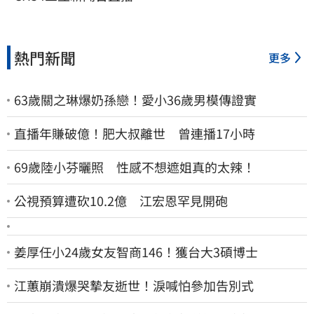
熱門新聞
更多
63歲關之琳爆奶孫戀！愛小36歲男模傳證實
直播年賺破億！肥大叔離世 曾連播17小時
69歲陸小芬曬照 性感不想遮姐真的太辣！
公視預算遭砍10.2億 江宏恩罕見開砲
姜厚任小24歲女友智商146！獲台大3碩博士
江蕙崩潰爆哭摯友逝世！淚喊怕參加告別式