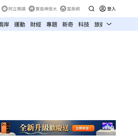
阿立導讀
寶島神很大
富房網
登入
兩岸
運動
財經
專題
新奇
科技
旅遊
汽車
寵物