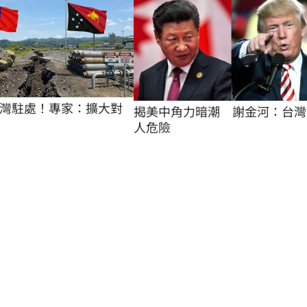
灣駐處！專家：擴大對
揭美中角力暗潮　謝金河：台灣
人危險