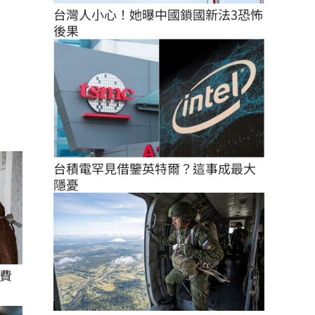
台灣人小心！她曝中國鎖國新法3恐怖
後果
台積電罕見借鑒英特爾？這事成最大
隱憂
費