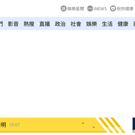
娛樂星聞
iNEWS
祝你健康
門
影音
熱搜
直播
政治
社會
娛樂
生活
健康
引進
19:23
用過
19:21
拍狼
19:16
關鍵
19:12
淑芬
19:12
嗆母
19:08
失明
19:07