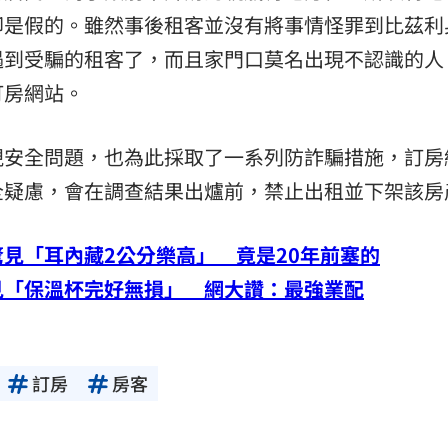
卻是假的。雖然事後租客並沒有將事情怪罪到比茲利
遇到受騙的租客了，而且家門口莫名出現不認識的人
訂房網站。
視安全問題，也為此採取了一系列防詐騙措施，訂房
全疑慮，會在調查結果出爐前，禁止出租並下架該房
見「耳內藏2公分樂高」 竟是20年前塞的
見「保溫杯完好無損」 網大讚：最強業配
訂房
房客