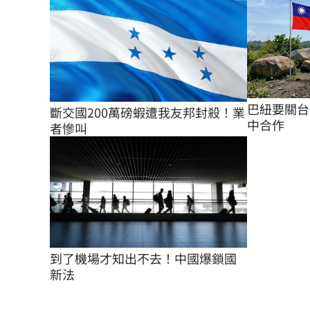
巴紐要關台
斷交國200萬磅蝦遭我友邦封殺！業
中合作
者慘叫
到了機場才知出不去！中國爆鎖國
新法