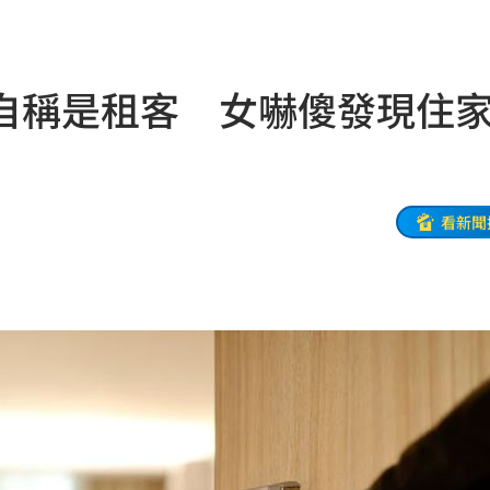
挨轟
19:00
病人
18:57
自稱是租客 女嚇傻發現住
」
18:56
了
18:51
補助
18:49
看新聞
焦點
18:49
28
18:48
盟國
18:48
會
18:45
放閃
18:38