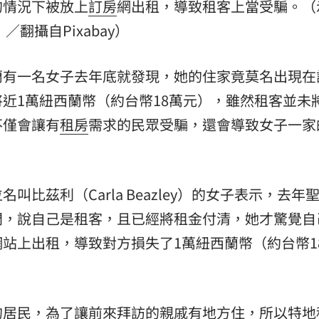
的情況下被放上
訂房
網出租，導致租客上當受騙。（
15
／翻攝自Pixabay）
蘭有一名女子去年底就發現，她的住家竟莫名出現在
近1萬紐西蘭幣（約台幣18萬元），雖然租客並未
不僅會讓有
租房
需求的民眾受騙，還會導致女子一家
比茲利（Carla Beazley）的女子表示，去年
門，說自己是租客，且已經將租金付清，她才驚覺自
站上出租，導致對方損失了1萬紐西蘭幣（約台幣1
的居民，為了讓前來拜訪的親戚有地方住，所以特地