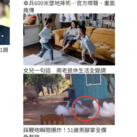
傘兵600米墜地摔死…官方噤聲、畫面
瘋傳
1類
女兒一句話　兩老退休生活全變調
踩鞭炮瞬間爆炸！51歲男腳掌全爛　
急截肢