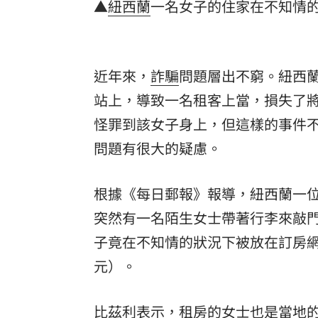
▲
紐西蘭
一名女子的住家在不知情
理想混蛋號召粉絲跨海追星吃美食！
18:
近年來，
詐騙
問題層出不窮。紐西
站
上，導致一名租客上當，損失了將
怪罪到該女子身上，但這樣的事件
問題有很大的疑慮。
根據《每日郵報》報導，紐西蘭一位名叫
突然有一名陌生女士帶著行李來敲
子竟在不知情的狀況下被放在訂房網
元）。
比茲利表示，租房的女士也是當地