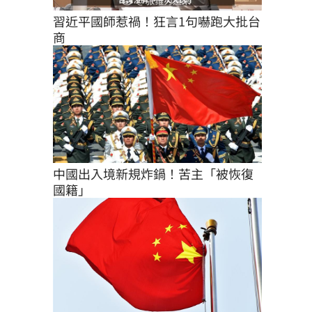
習近平國師惹禍！狂言1句嚇跑大批台
商
中國出入境新規炸鍋！苦主「被恢復
國籍」