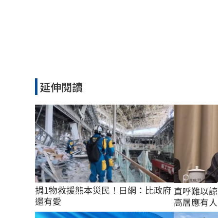
延伸閱讀
捐1物救援熊本災民！日網：比政府
直呼難以諒
還有愛
高層應有人