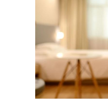
郭郁政對獅表現不及格 葉君璋說重話
棄高薪顧自閉雙胞兒 單親父仍遭嗆教
專家斷言國巨「只跌一半」500元非底
1
台灣彩券開獎直播中
20:31
LIVE三立+24小時直播
15:27
三立iNEWS新聞台線上直播
18:00
商場戰國來臨 台中「頂奢大道」逐漸
台彩父親節推新刮刮樂千萬頭獎超「爸
「拍片人的多重宇宙」職涯論壇9/12登
8國球員齊聚高雄 Formosa 7s掀足球