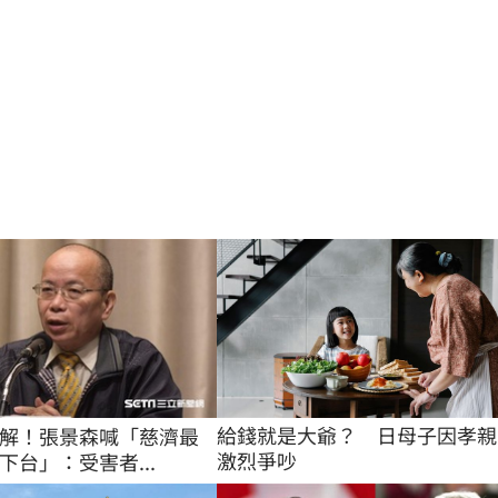
給錢就是大爺？　日母子因孝親
解！張景森喊「慈濟最
激烈爭吵
下台」：受害者...