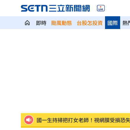
即時
颱風動態
台股怎投資
國際
熱
美國出手封殺中國機器人！北市曾高調
初來富邦最熟張育成 瑪帝斯：打電玩
車站、農場廁所裝針孔 台鐵司機成偷
下週台股能否突破反壓？專家點名今晚
律師詐慈濟仍接機BNT 同框陳時中、張
託付360萬存款！兒1原因全花完甩存摺
國一生持掃把打女老師！視網膜受損恐