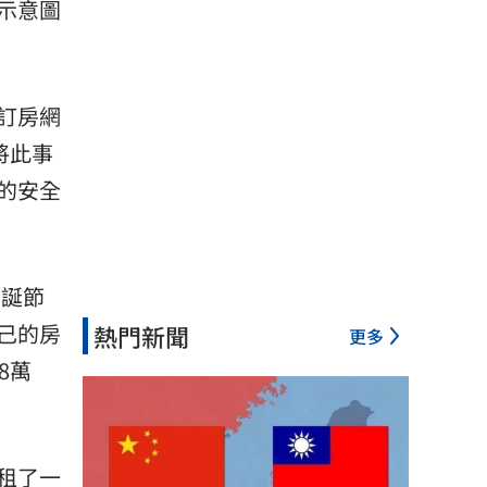
示意圖
訂房網
將此事
的安全
聖誕節
己的房
熱門新聞
更多
8萬
租了一