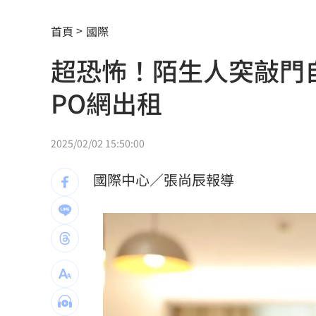
女星授權AI短劇 「裙下仰拍視角」片
首頁
國際
防代刀！衛福部祭新規：醫材商嚴禁碰
超恐怖！陌生人突敲門
外資狂提款！國家隊3億護「這檔金融股 
PO網出租
姜厚任女友稱學歷「3碩1博」 台大發聲
官方認熊本地震為激甚災害 擴大國家
2025/02/02 15:50:00
工會風波擴大 許常德再嗆曹雨婷轉移
國際中心／張尚辰報導
川普未明確指定接班人 傳力挺范斯拚20
美情報：普丁恐在今秋有限度攻擊北約
阿部雄大合約到831 林威助曝有續留機
楊紫瓊嗨慶64歲生日 豪門尪曬接吻照