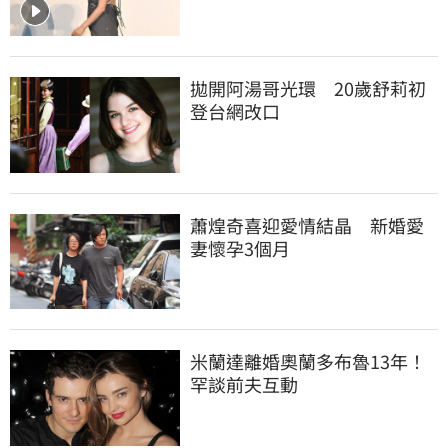
拋開阿湯哥光環　20歲舒莉初
登台網改口
蕭煌奇喜迎愛情結晶　新婚愛
妻懷孕3個月
米蘭達離婚奧蘭多布魯13年！
罕談前夫互動