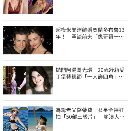
身上」
超模米蘭達離婚奧蘭多布魯13
年！ 罕談前夫「像哥哥一
樣」曝相處模式
拋開阿湯哥光環 20歲舒莉愛
丁堡藝穗節「一人飾四角」驚
豔全場
為籌老父醫藥費！女星全裸狂
拍「50部三級片」 崩潰大
哭：沒靈魂了