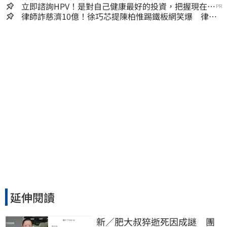
立即諮詢HPV！是對自己健康最好的投資，把握現在不
PR
嫌晚！
律師詐慈濟10億！徐巧芯提陳柏惟踢鐵板網笑爆 律師
再曬1照補刀
延伸閱讀
新／肥大叔猝逝死因成謎　團