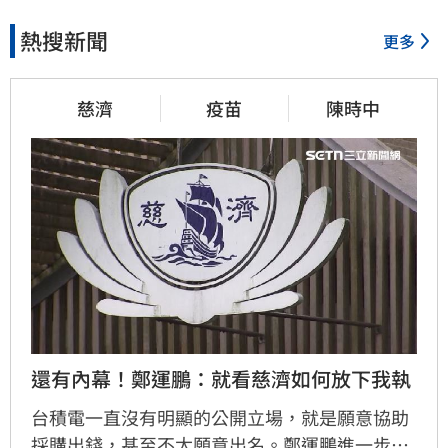
熱搜新聞
更多
慈濟
疫苗
陳時中
還有內幕！鄭運鵬：就看慈濟如何放下我執
台積電一直沒有明顯的公開立場，就是願意協助
採購出錢，甚至不太願意出名。鄭運鵬進一步指