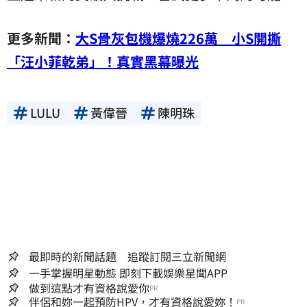
更多新聞：
大S骨灰包機爆燒226萬 小S開撕
「汪小菲乾弟」！真實黑幕曝光
LULU
黃偉晉
陳明珠
最即時的新聞話題 追蹤訂閱三立新聞網
一手掌握明星動態 即刻下載娛樂星聞APP
做到這點才有資格說愛你
PR
伴侶和妳一起預防HPV，才有資格說愛妳！
PR