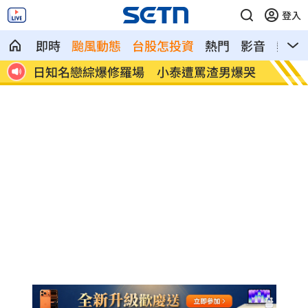
登入
即時
颱風動態
台股怎投資
熱門
影音
熱搜
隊
日知名戀綜爆修羅場 小泰遭罵渣男爆哭
盧秀燕