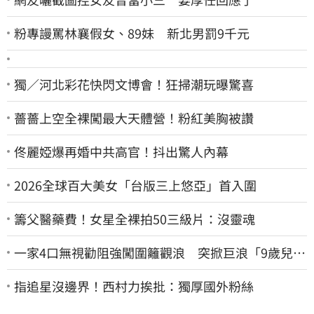
粉專謾罵林襄假女、89妹 新北男罰9千元
獨／河北彩花快閃文博會！狂掃潮玩曝驚喜
薔薔上空全裸闖最大天體營！粉紅美胸被讚
佟麗婭爆再婚中共高官！抖出驚人內幕
2026全球百大美女「台版三上悠亞」首入圍
籌父醫藥費！女星全裸拍50三級片：沒靈魂
一家4口無視勸阻強闖圍籬觀浪 突掀巨浪「9歲兒當
場遭捲入海」
指追星沒邊界！西村力挨批：獨厚國外粉絲