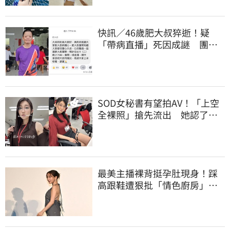
快訊／46歲肥大叔猝逝！疑
「帶病直播」死因成謎 團隊
「證實1事」發聲
SOD女秘書有望拍AV！「上空
全裸照」搶先流出 她認了：
上班7個月沒男友
最美主播裸背挺孕肚現身！踩
高跟鞋遭狠批「情色廚房」：
根本是肚兜