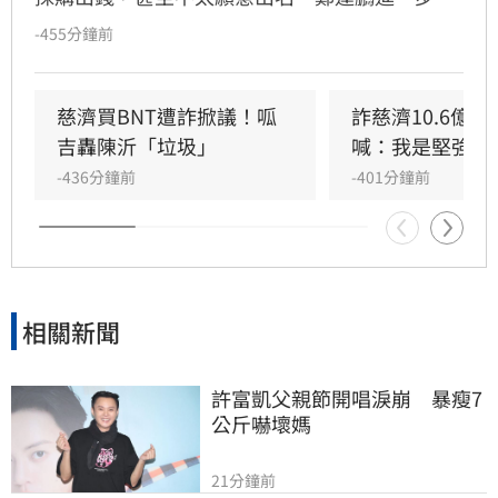
出，慈濟和鴻海、台積電不同的地方在於慈濟本
-455分鐘前
身有強大的醫院體系，其實是最有醫學幕僚板凳
深度的，慈濟願意出錢出力當然值得國人感謝。
不過回頭驗證，慈濟在當時的採購過程中幾乎沒
慈濟買BNT遭詐掀議！呱
詐慈濟10.6億
有角色，但是，慈濟在當年是最常表態的，顯然
吉轟陳沂「垃圾」
喊：我是堅強的
慈濟內部在BNT的這麼大金額的重要採購上，慈
-436分鐘前
-401分鐘前
濟醫院並沒有被賦予重要的角色，原因不明。
相關新聞
許富凱父親節開唱淚崩　暴瘦7
公斤嚇壞媽
21分鐘前