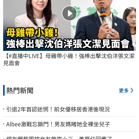
【#直播中LIVE】母雞帶小雞！強棒出擊沈伯洋張文潔
見面會
熱門新聞
更多
引退2年首認迷惘！前女優移居香港後現況
Albee激戰忘鎖門！男友媽睹她全裸坐兒子
網友曬截圖控女友曾當小三 姜厚任回應了