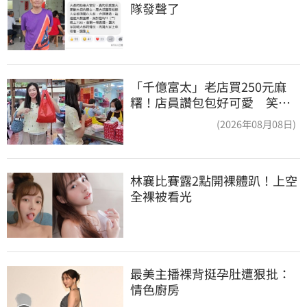
隊發聲了
「千億富太」老店買250元麻
糬！店員讚包包好可愛 笑
回：我自己做的
(2026年08月08日)
林襄比賽露2點開裸體趴！上空
全裸被看光
最美主播裸背挺孕肚遭狠批：
情色廚房