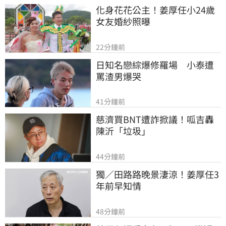
化身花花公主！姜厚任小24歲
女友婚紗照曝
22分鐘前
日知名戀綜爆修羅場　小泰遭
罵渣男爆哭
41分鐘前
慈濟買BNT遭詐掀議！呱吉轟
陳沂「垃圾」
44分鐘前
獨／田路路晚景淒涼！姜厚任3
年前早知情
48分鐘前