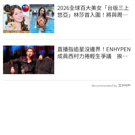
2026全球百大美女「台版三上
悠亞」林莎首入圍！將與周子
瑜、舒華競爭
直播指追星沒邊界！ENHYPEN
成員西村力捲輕生爭議 挨
批：獨厚國外粉絲
Recommended by