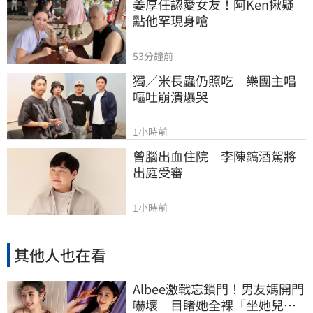
姜厚任認愛女友！阿Ken揪疑
點他罕現身嗆
53分鐘前
獨／米長蟲仍照吃　樂團主唱
嘔吐崩潰爆哭
1小時前
曾腦出血住院　李陳鎬酒駕將
出庭受審
1小時前
其他人也在看
Albee激戰忘鎖門！男友媽開門
嚇壞 目睹她全裸「坐她兒子