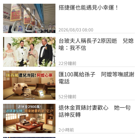
搭捷運也能遇見小幸運！
2026/08/03 08:00
台玻夫人稱長子2原因逝　兒媳
嗆：我不信
22分鐘前
匯100萬給孫子　阿嬤等嘸感謝
電話
52分鐘前
退休金買錶討妻歡心　她一句
話神反轉
2小時前