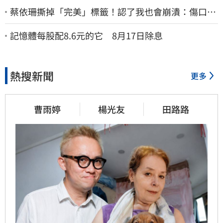
蔡依珊撕掉「完美」標籤！認了我也會崩潰：傷口終
究會癒合
記憶體每股配8.6元的它 8月17日除息
熱搜新聞
更多
曹雨婷
楊光友
田路路