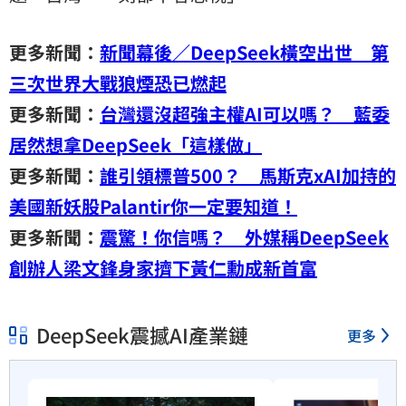
更多新聞：
新聞幕後／DeepSeek橫空出世 第
三次世界大戰狼煙恐已燃起
更多新聞：
台灣還沒超強主權AI可以嗎？ 藍委
居然想拿DeepSeek「這樣做」
更多新聞：
誰引領標普500？ 馬斯克xAI加持的
美國新妖股Palantir你一定要知道！
更多新聞：
震驚！你信嗎？ 外媒稱DeepSeek
創辦人梁文鋒身家擠下黃仁勳成新首富
DeepSeek震撼AI產業鏈
更多