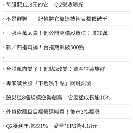
每股配12.8元的它 Ｑ2營收曝光
不是群聯！ 記憶體它靠這技術目標價破千
一張百萬太貴！他公開高價股買法：賺30萬
新／四指齊揚！台指期飆破500點
台股風向變了！他點3改變：資金往這族群
專家喊台股「下週噴千點」關鍵訊號
股災這8檔規模逆勢創高 它最猛成長逾10%
外資砍國巨目標價還喊買！後市3指標曝
Q2獲利年增221% 愛普*EPS衝4.18元！