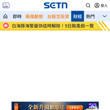
登入
即時
颱風動態
台股怎投資
財經
熱門
影音
白海豚海警最快這時解除！9日颱風假一覽
匯10