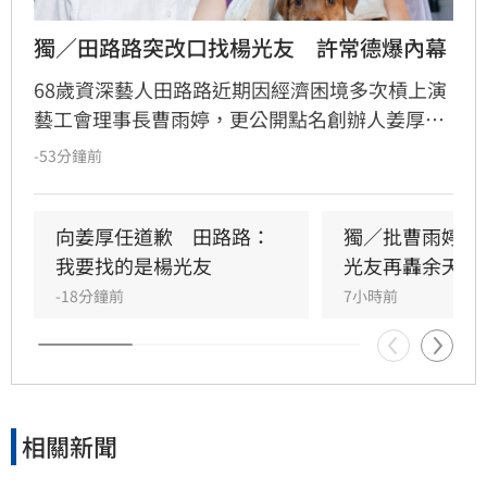
獨／田路路突改口找楊光友　許常德爆內幕
68歲資深藝人田路路近期因經濟困境多次槓上演
藝工會理事長曹雨婷，更公開點名創辦人姜厚任
出面，事後卻發文坦言搞錯對象，真正想找的是
-53分鐘前
前理事長楊光友。楊光友對此回應，質疑田路路
晚年困頓不應全歸咎於工會。對此，音樂人許常
德出面緩頰，建議田路路應先安頓好生活，並提
向姜厚任道歉　田路路：
獨／批曹雨婷帳
議透過口述歷史記錄資深藝人的故事。許常德同
我要找的是楊光友
光友再轟余天工
時批評現任理事長曹雨婷不應神隱，呼籲工會應
-18分鐘前
7小時前
展現具體作為照顧資深藝人，而非僅提供勞健保
功能。整起事件引發關注，田路路則強調目前先
處理身體狀況，後續發展仍待觀察。
相關新聞