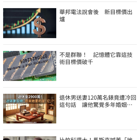
華邦電法說會後 新目標價出
爐
不是群聯！ 記憶體它靠這技
術目標價破千
退休男送妻120萬名錶竟遭冷回
這句話 讓他驚覺多年婚姻全
是盲點
比竹科還大！馬斯克喊蓋「地