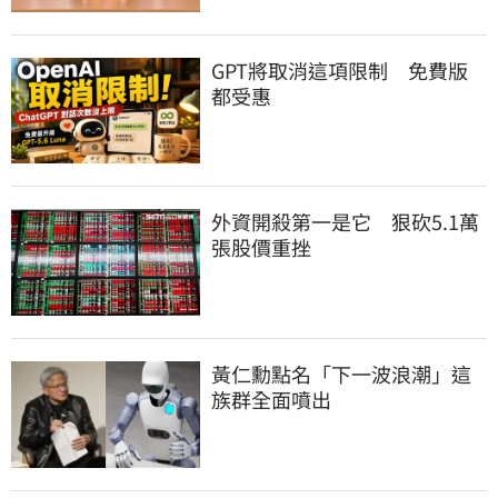
GPT將取消這項限制　免費版
都受惠
外資開殺第一是它　狠砍5.1萬
張股價重挫
黃仁勳點名「下一波浪潮」這
族群全面噴出