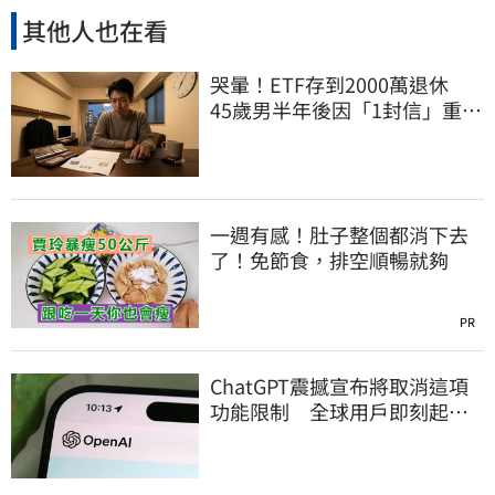
其他人也在看
哭暈！ETF存到2000萬退休
45歲男半年後因「1封信」重回
職場
一週有感！肚子整個都消下去
了！免節食，排空順暢就夠
PR
ChatGPT震撼宣布將取消這項
功能限制 全球用戶即刻起
「免費」用到飽