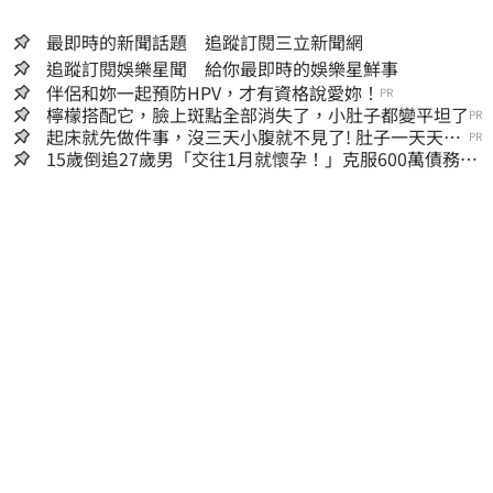
最即時的新聞話題 追蹤訂閱三立新聞網
追蹤訂閱娛樂星聞 給你最即時的娛樂星鮮事
伴侶和妳一起預防HPV，才有資格說愛妳！
PR
檸檬搭配它，臉上斑點全部消失了，小肚子都變平坦了
PR
起床就先做件事，沒三天小腹就不見了! 肚子一天天變
PR
小！
15歲倒追27歲男「交往1月就懷孕！」克服600萬債務
36歲美魔女當阿嬤了