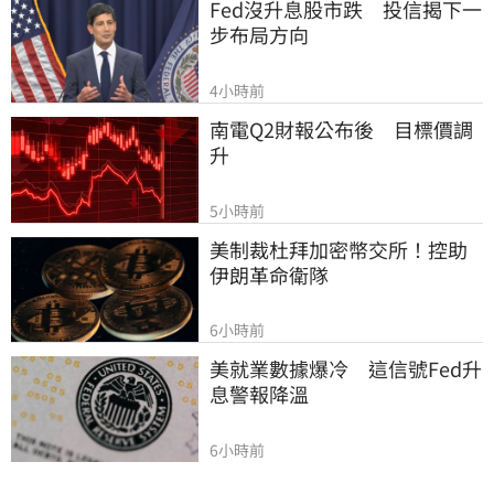
Fed沒升息股市跌　投信揭下一
步布局方向
4小時前
南電Q2財報公布後　目標價調
升
5小時前
美制裁杜拜加密幣交所！控助
伊朗革命衛隊
6小時前
美就業數據爆冷　這信號Fed升
息警報降溫
6小時前