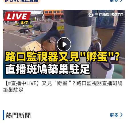
【#直播中LIVE】又見＂孵蛋＂? 路口監視器直播斑鳩
築巢駐足
熱門新聞
更多