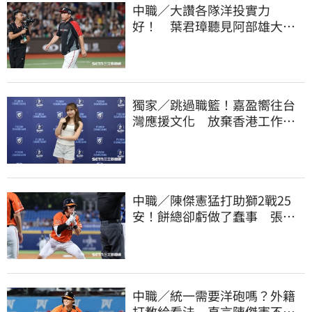
中職／大讚各隊洋投實力
好！ 葉君璋聽見阿部雄大被
註銷好吃驚
獨家／跳過職籃！嘉盈嚮往台
灣應援文化 放棄香港工作跨
海徵選mini追夢
中職／陳傑憲猛打助獅2戰25
安！餅總卻虧做了蠢事 張翔
短打傷退不樂觀
中職／統一需要洋砲嗎？外籍
打教給看法 直言陳傑憲不能