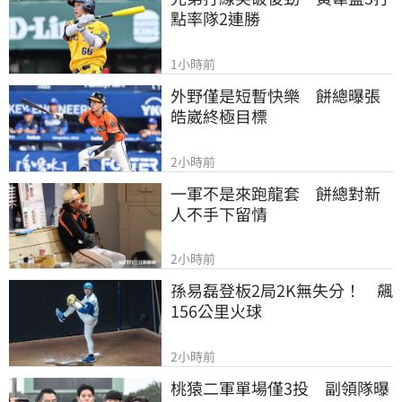
點率隊2連勝
1小時前
外野僅是短暫快樂　餅總曝張
皓崴終極目標
2小時前
一軍不是來跑龍套　餅總對新
人不手下留情
2小時前
孫易磊登板2局2K無失分！　飆
156公里火球
2小時前
桃猿二軍單場僅3投　副領隊曝