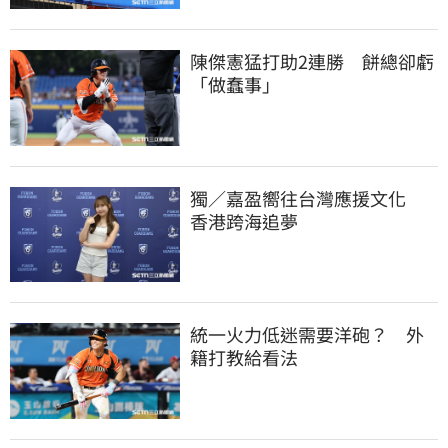
陳傑憲猛打助2連勝　餅總卻虧
「做蠢事」
獨／嘉盈嚮往台灣應援文化　
香港跨海追夢
統一火力低迷需要洋砲？　外
籍打教給看法