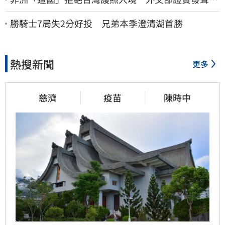
了：持續交涉聯繫
勝騎士7局失2分好投 兄弟本季澄清湖首勝
熱搜新聞
更多
慈濟
疫苗
陳時中