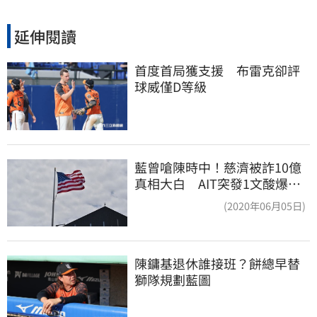
延伸閱讀
首度首局獲支援　布雷克卻評
球威僅D等級
藍曾嗆陳時中！慈濟被詐10億
真相大白 AIT突發1文酸爆…
他笑：真的很會
(2020年06月05日)
陳鏞基退休誰接班？餅總早替
獅隊規劃藍圖