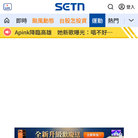
登入
即時
颱風動態
台股怎投資
運動
熱門
影音
3倍
Apink降臨高雄 她新歌曝光：唱不好別
下週鬼
發
弟