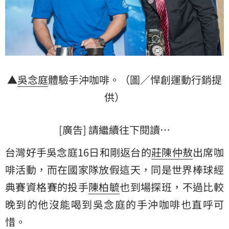
▲
吳念庭
體驗手沖咖啡。（圖／悍創運動行銷提
供）
[廣告] 請繼續往下閱讀…
台灣好手吳念庭16日和剛返台的
莊陳仲敖
出席咖
啡活動，而在國家隊放假這天，同是
世界棒球經
典賽資格賽
的投手
陳柏毓
也到場探班，不過比較
晚到的他沒能喝到吳念庭的手沖咖啡也直呼可
惜。