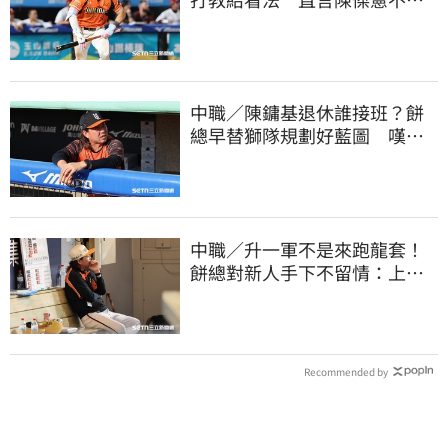
天天4安扛全隊
中職／陳鏞基退休誰接班？餅
總早替獅隊規劃好藍圖 嘆新
生代安定感不足
中職／升一軍不是來跑龍套！
餅總對新人手下不留情：上來
設法把先發擠掉
Recommended by