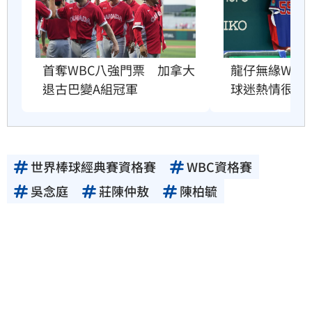
龍仔無緣WB
首奪WBC八強門票　加拿大
球迷熱情很感
退古巴變A組冠軍
世界棒球經典賽資格賽
WBC資格賽
吳念庭
莊陳仲敖
陳柏毓