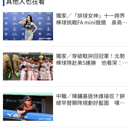
其他人也在看
獨家／「排球女神」十一跨界
棒球挑戰FA mini徵選 身高
173竟成應援劣勢
獨家／穿破鞋拚回冠軍！北勢
棒球隊赴美5連勝 他看哭：台
灣囡仔的韌性
中職／陳鏞基退休誰接班？餅
總早替獅隊規劃好藍圖 嘆新
生代安定感不足