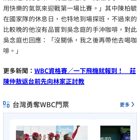
用快樂的氣氛來迎戰第一場比賽。」其中陳柏毓
在國家隊的休息日，也特地到場探班，不過來的
比較晚的他沒有品嘗到吳念庭的手沖咖啡，對此
吳念庭也回應：「沒關係，我之後再帶他去喝咖
啡。」
更多新聞：
WBC資格賽／一下飛機就報到！ 莊
陳仲敖返台前先向林家正討教
台灣勇奪WBC門票
更多