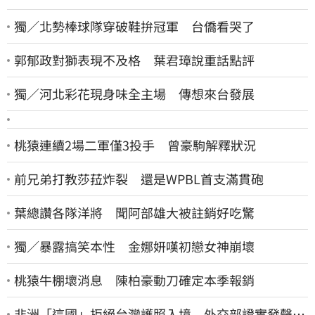
獨／北勢棒球隊穿破鞋拚冠軍 台僑看哭了
郭郁政對獅表現不及格 葉君璋說重話點評
獨／河北彩花現身味全主場 傳想來台發展
桃猿連續2場二軍僅3投手 曾豪駒解釋狀況
前兄弟打教莎菈炸裂 還是WPBL首支滿貫砲
葉總讚各隊洋將 聞阿部雄大被註銷好吃驚
獨／暴露搞笑本性 金娜妍嘆初戀女神崩壞
桃猿牛棚壞消息 陳柏豪動刀確定本季報銷
非洲「這國」拒絕台灣護照入境 外交部證實發聲