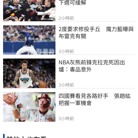
下週可緩解
2小時前
2度要求修投手丘　魔力藍曝與
布雷克有關
3小時前
NBA灰熊前鋒克拉克死因出
爐：毒品意外
3小時前
四國賽看見各路好手　張趙紘
把握一軍機會
3小時前