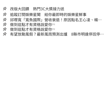
改版大回饋 熱門3C大獎接力送
追蹤訂閱娛樂星聞 給你最即時的娛樂星鮮事
邱瓈寬「寬魚國際」營收衰退！原因點名王心凌、楊丞
琳網笑翻：太誠實
做到這點才有資格說愛你
PR
做到這點才有資格說愛你
PR
有望放颱風假？最新風雨預測出爐 8縣市明達停班停課
標準