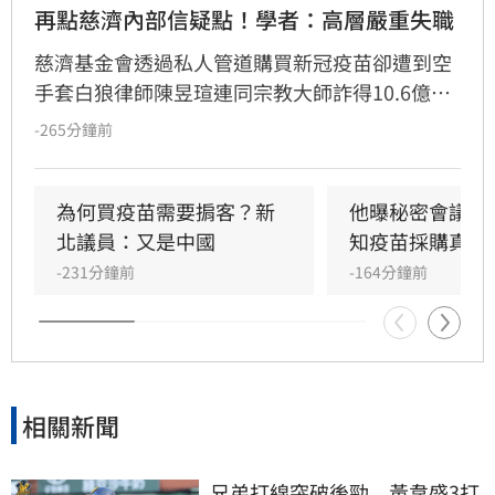
再點慈濟內部信疑點！學者：高層嚴重失職
慈濟基金會透過私人管道購買新冠疫苗卻遭到空
手套白狼律師陳昱瑄連同宗教大師詐得10.6億
元，案情曝光後引發社會熱議，紛紛質疑慈濟被
-265分鐘前
詐騙十億怎麼如此淡定。雖然慈濟已經聲明，又
發出內部信，但學者沈榮欽指出，慈濟的每次解
釋都暴露更多疑點，「慈濟的管理階層嚴重失
為何買疫苗需要掮客？新
他曝秘密會議：
職」。他還指出其中一段關於疫苗採購價格的內
北議員：又是中國
知疫苗採購真相
容根本不是事實，「我不知道為何慈濟高層能夠
-231分鐘前
-164分鐘前
說出這段話」。
相關新聞
兄弟打線突破後勁　黃韋盛3打