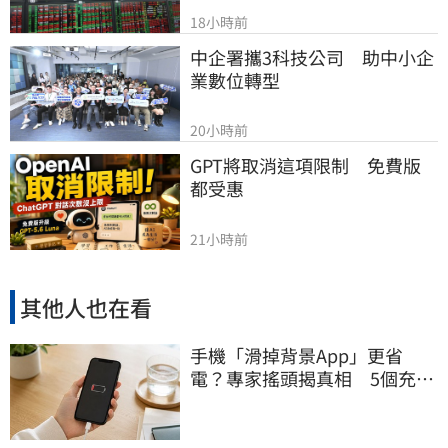
18小時前
中企署攜3科技公司　助中小企
業數位轉型
20小時前
GPT將取消這項限制　免費版
都受惠
21小時前
其他人也在看
手機「滑掉背景App」更省
電？專家搖頭揭真相 5個充電
習慣快改掉