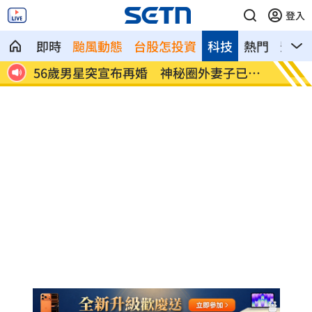
登入
即時
颱風動態
台股怎投資
科技
熱門
影音
揭內
56歲男星突宣布再婚 神秘圈外妻子已懷
綠5戰
孕