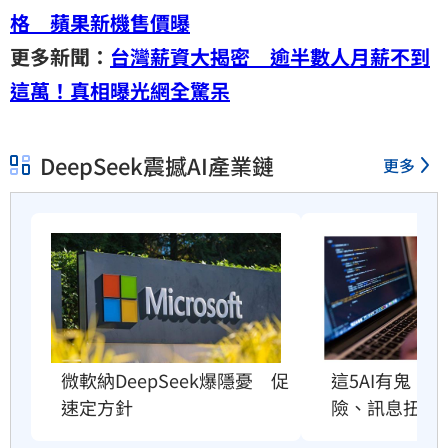
格 蘋果新機售價曝
更多新聞：
台灣薪資大揭密 逾半數人月薪不到
這萬！真相曝光網全驚呆
DeepSeek震撼AI產業鏈
更多
這5AI有鬼！
微軟納DeepSeek爆隱憂　促
險、訊息扭曲
速定方針