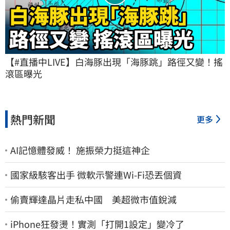
【#直播中LIVE】白海豚出現「海豚跳」路徑又變！搖
滾區曝光
熱門新聞
更多
AI記憶體發威！ 施振榮力挺這神企
國家級駭客出手 微軟示警連Wi-Fi恐丟個資
偷賣輝達晶片走私中國 美超微市值銳減
iPhone狂發燙！實測「打開1設定」變冷了