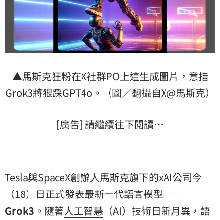
▲馬斯克狂粉在X社群PO上這生成圖片，意指
Grok3將狠踩GPT4o。（圖／翻攝自X@馬斯克）
[廣告] 請繼續往下閱讀…
Tesla與SpaceX創辦人馬斯克旗下的
xAI
公司今
（18）日正式發表最新一代語言模型——
Grok3
。隨著
人工智慧
（AI）技術日新月異，語