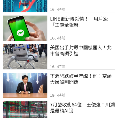
16小時前
LINE更新傳災情！　用戶怨
「主題全報廢」
16小時前
美國出手封殺中國機器人！北
市曾高調引進
16小時前
下週恐跌破半年線！他：空頭
大屠殺剛開始
18小時前
7月營收衝64億　王俊強：川湖
是最純AI股