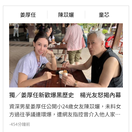
姜厚任
陳苡孋
童芯
獨／姜厚任新歡爆黑歷史　楊光友怒揭內幕
資深男星姜厚任公開小24歲女友陳苡孋，未料女
方過往爭議連環爆，遭網友指控曾介入他人家庭
並自稱神明轉世，學經歷引發外界質疑。面對輿
-454分鐘前
論紛擾，好友楊光友受訪時力挺姜厚任，直言70