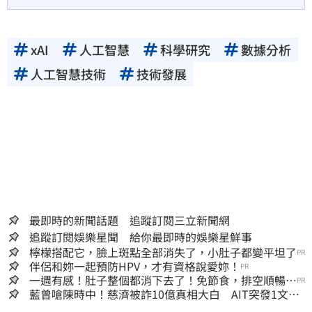
xAI
人工智慧
科學研究
數據分析
人工智慧技術
技術發展
最即時的新聞話題 追蹤訂閱三立新聞網
追蹤訂閱娛樂星聞 給你最即時的娛樂星鮮事
檸檬搭配它，臉上斑點全部消失了，小肚子都變平坦了
PR
伴侶和妳一起預防HPV，才有資格說愛妳！
PR
一週有感！肚子整個都消下去了！免節食，排空順暢就
PR
夠
藍曾嗆陳時中！慈濟被詐10億真相大白 AIT突發1文酸
爆…他笑：真的很會