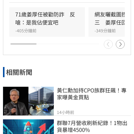
多歲能有伴是開心事，認為外界不該過度干涉其
私生活。楊光友更透露曾親自請兩人吃飯並包紅
71歲姜厚任被勸防詐　反
網友曬截圖控女
包祝福，強調只要女方能陪伴姜厚任，無需在意
嗆：是我佔便宜吧
三　姜厚任回應
其背景與他人閒言碎語，展現對好友戀情的堅定
-405分鐘前
-349分鐘前
支持與包容態度。
相關新聞
黃仁勳加持CPO族群狂飆！專
家曝黃金買點
14小時前
群聯7月營收刷新紀錄！1物出
貨暴增4500%