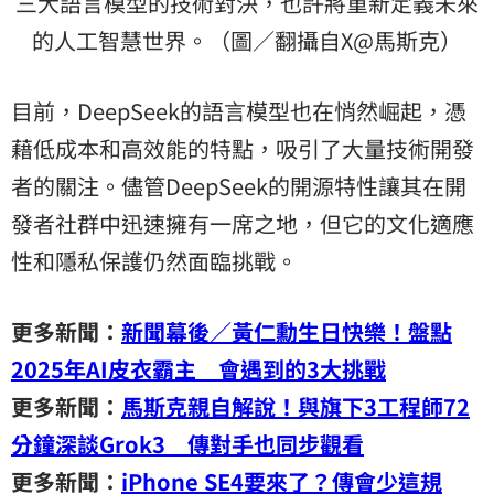
三大語言模型的技術對決，也許將重新定義未來
的人工智慧世界。（圖／翻攝自X@馬斯克）
目前，DeepSeek的語言模型也在悄然崛起，憑
藉低成本和高效能的特點，吸引了大量技術開發
者的關注。儘管DeepSeek的開源特性讓其在開
發者社群中迅速擁有一席之地，但它的文化適應
性和隱私保護仍然面臨挑戰。
更多新聞：
新聞幕後／黃仁勳生日快樂！盤點
2025年AI皮衣霸主 會遇到的3大挑戰
更多新聞：
馬斯克親自解說！與旗下3工程師72
分鐘深談Grok3 傳對手也同步觀看
更多新聞：
iPhone SE4要來了？傳會少這規