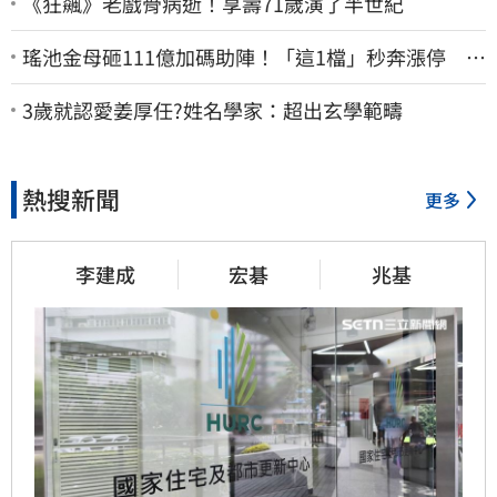
《狂飆》老戲骨病逝！享壽71歲演了半世紀
瑤池金母砸111億加碼助陣！「這1檔」秒奔漲停 帶
領散熱雙雄點火
3歲就認愛姜厚任?姓名學家：超出玄學範疇
熱搜新聞
更多
李建成
宏碁
兆基