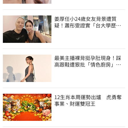
姜厚任小24歲女友背景遭質
疑！蕭彤雯證實「台大學歷是
真的」文章更超齡
最美主播裸背挺孕肚現身！踩
高跟鞋遭狠批「情色廚房」：
根本是肚兜
12生肖本周運勢出爐 虎勇奪
事業、財運雙冠王