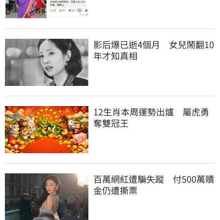
影后爆已逝4個月　女兒鬧翻10
年才知真相
12生肖本周運勢出爐　屬虎勇
奪雙冠王
百萬網紅遭騙失蹤　付500萬贖
金仍遭撕票