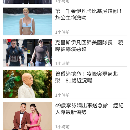
1小時前
第一千金伊凡卡比基尼辣翻！
尪公主抱激吻
1小時前
克里斯伊凡回歸美國隊長　親
曝被導演惡整
1小時前
曾昏迷搶命！凌峰突現身北
榮　81歲近況曝
1小時前
49歲李詠嫻出事送急診　經紀
人曝最新傷勢
1小時前