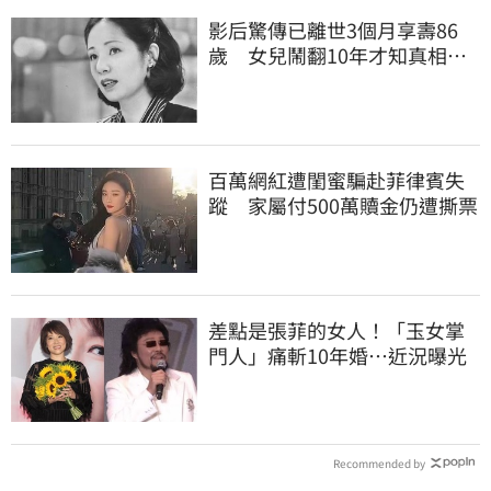
影后驚傳已離世3個月享壽86
歲 女兒鬧翻10年才知真相
死訊晚4月才曝光
百萬網紅遭閨蜜騙赴菲律賓失
蹤 家屬付500萬贖金仍遭撕票
差點是張菲的女人！「玉女掌
門人」痛斬10年婚…近況曝光
Recommended by