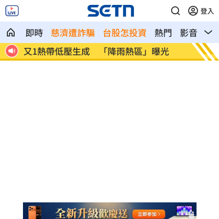
登入
即時
慈濟遭詐騙
台股怎投資
熱門
影音
熱
啟開
又1熱帶低壓生成 「降雨熱區」曝光
美伊戰
畫