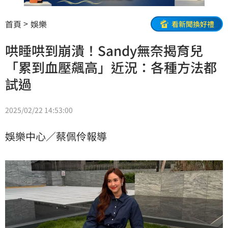
首頁
娛樂
看新聞換好禮
哄睡哄到崩潰！Sandy無奈揭育兒
「累到血壓飆高」近況：各種方法都
試過
2025/02/22 14:53:00
娛樂中心／蔡佩伶報導