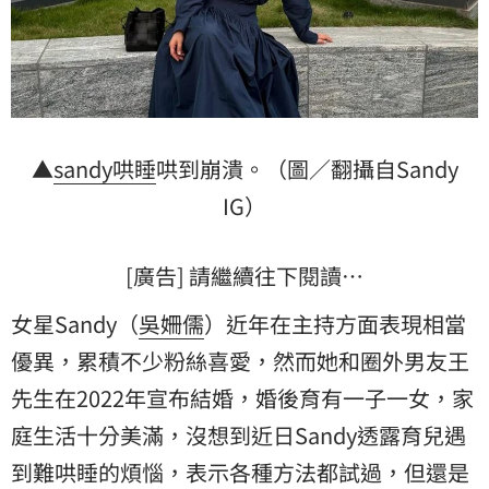
▲
sandy
哄睡
哄到崩潰。（圖／翻攝自Sandy
IG）
[廣告] 請繼續往下閱讀…
女星Sandy（
吳姍儒
）近年在主持方面表現相當
優異，累積不少粉絲喜愛，然而她和圈外男友王
先生在2022年宣布結婚，婚後育有一子一女，家
庭生活十分美滿，沒想到近日Sandy透露育兒遇
到難哄睡的煩惱，表示各種方法都試過，但還是