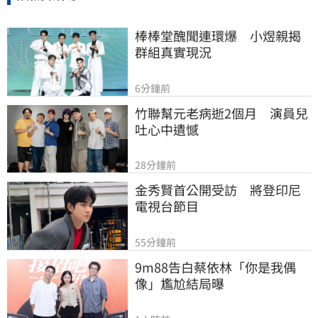
棒棒堂醜聞連環爆　小煜親揭
群組真實現況
6分鐘前
竹聯幫元老病逝2個月　演員兒
吐心中遺憾
28分鐘前
金秀賢首公開受訪　將登印尼
電視台節目
55分鐘前
9m88告白蔡依林「你是我偶
像」尷尬結局曝