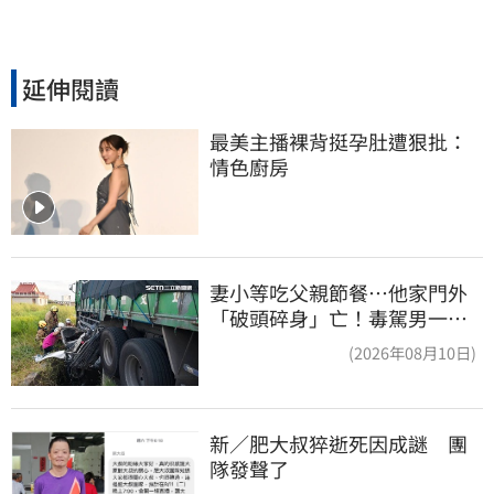
延伸閱讀
最美主播裸背挺孕肚遭狠批：
情色廚房
妻小等吃父親節餐⋯他家門外
「破頭碎身」亡！毒駕男一路
向南撞死人收押
(2026年08月10日)
新／肥大叔猝逝死因成謎　團
隊發聲了