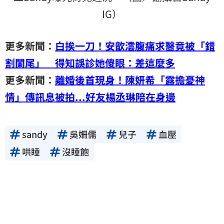
IG）
更多新聞：
白挨一刀！安歆澐腹痛求醫竟被「錯
割闌尾」 得知誤診她傻眼：差這麼多
更多新聞：
離婚後首現身！陳妍希「露擔憂神
情」傳訊息被拍...好友楊丞琳陪在身邊
sandy
吳姍儒
兒子
血壓
哄睡
沒睡飽