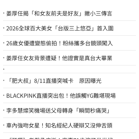
姜厚任揭「和女友前夫是好友」撇小三傳言
2026全球百大美女「台版三上悠亞」首入圍
26歲女優遭變態偷拍！粉絲攜多台鏡頭闖入
姜厚任女友背景遭疑！他證實是真台大畢業
「肥大叔」8/11直播突喊卡 原因曝光
BLACKPINK直播突出包！他誤觸YG難堪現場
李多慧燦笑機場送父母轉身「瞬間秒痛哭」
車內強吻女星！知名經紀人硬辯又沒伸舌頭