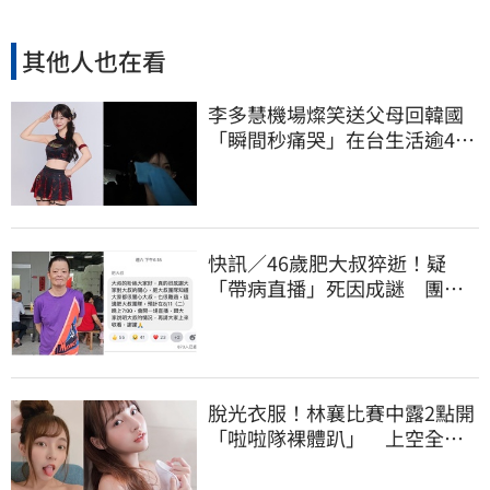
其他人也在看
李多慧機場燦笑送父母回韓國
「瞬間秒痛哭」在台生活逾4年
吐實：很難過
快訊／46歲肥大叔猝逝！疑
「帶病直播」死因成謎 團隊
「證實1事」發聲
脫光衣服！林襄比賽中露2點開
「啦啦隊裸體趴」 上空全裸
被看光光