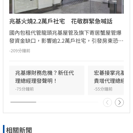
兆基火燒2.2萬戶社宅　花敬群緊急喊話
國內包租代管龍頭兆基屋管及旗下寄居蟹屋管爆
發資金缺口，影響逾2.2萬戶社宅，引發房東恐
慌。國家住都中心董事長花敬群今（10）日召開
-209分鐘前
緊急記者會強調，寄居蟹已啟動轉接機制，兆基
目前則正常履約。住都中心已於官網建立「專案
協助專區」，協調六都租賃公會協助受影響房東
兆基爆財務危機？新任代
宏碁接掌兆基2
與房客轉換業者。花敬群呼籲兆基應配合想解約
理總經理發聲明！
貴增代理總經理
的屋主，首要目標是確保社宅包租代管業務穩
-75分鐘前
-55分鐘前
定，避免民眾權益受損並防範詐騙行為，請相關
當事人密切關注官方公告並填寫需求登記表。
相關新聞