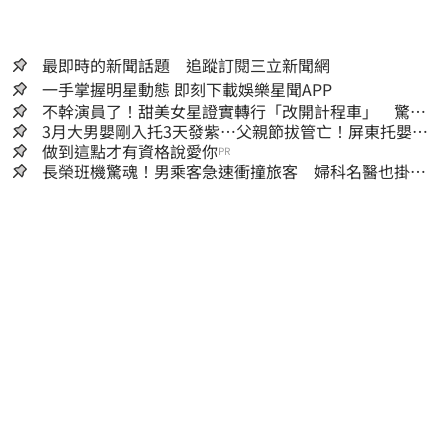
最即時的新聞話題 追蹤訂閱三立新聞網
一手掌握明星動態 即刻下載娛樂星聞APP
不幹演員了！甜美女星證實轉行「改開計程車」 驚人
收入全說了
3月大男嬰剛入托3天發紫…父親節拔管亡！屏東托嬰中
心回9字
做到這點才有資格說愛你
PR
長榮班機驚魂！男乘客急速衝撞旅客 婦科名醫也掛
彩：全機卡半小時