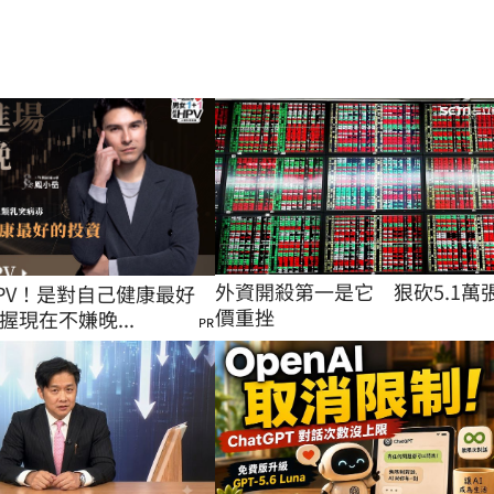
外資開殺第一是它　狠砍5.1萬
PV！是對自己健康最好
價重挫
握現在不嫌晚...
PR