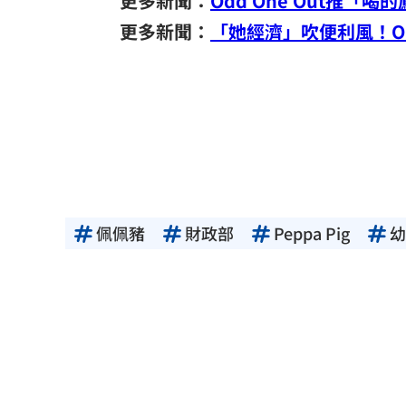
更多新聞：
Odd One Out推
更多新聞：
「她經濟」吹便利風！O
佩佩豬
財政部
Peppa Pig
幼