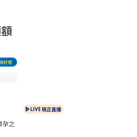
額額
換好禮
現正直播
》
懷孕之