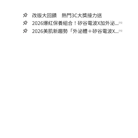
改版大回饋 熱門3C大獎接力送
2026爆紅保養組合！矽谷電波X加外泌...
PR
2026美肌新趨勢「外泌體＋矽谷電波X...
PR