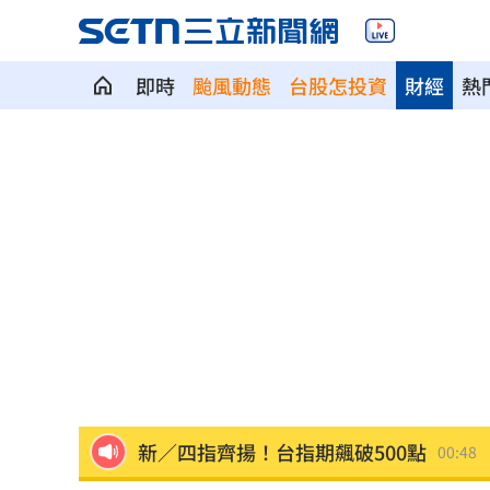
即時
颱風動態
台股怎投資
財經
熱
賓士S500擋浩劫！車主這話暖哭全網
01
台股暴跌誰最能扛 高含金這幾檔繳正
Q2獲利年增221% 愛普*EPS衝4.18元
宏福苑大火調查出爐！菸頭引燃施工雜
定投10年翻逾5倍 這檔吸引存股族卡位
新／四指齊揚！台指期飆破500點
00:48