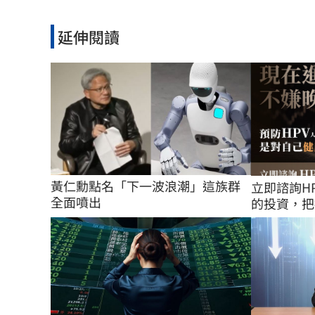
延伸閱讀
黃仁勳點名「下一波浪潮」這族群
立即諮詢H
全面噴出
的投資，把