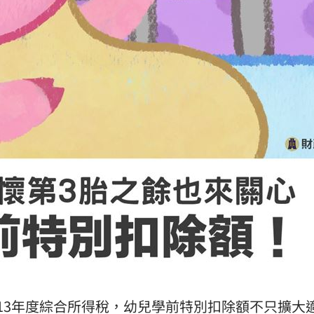
熱潮
10:00
15
13年度
綜合所得稅
，
幼兒
學前特別
扣除額
不只擴大