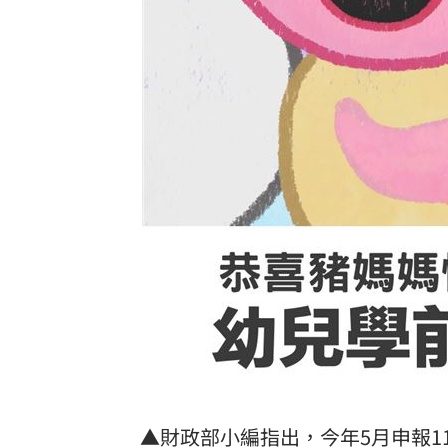
8國球員齊聚高雄 Formosa 7s掀足球
理想混蛋號召粉絲跨海追星吃美食！
18:
▲財政部小編指出，今年5月申報1