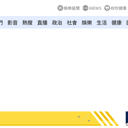
娛樂星聞
iNEWS
祝你健康
門
影音
熱搜
直播
政治
社會
娛樂
生活
健康
:53
報酬
01:45
！
01:20
物
01:17
！
01:03