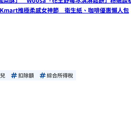
「喝的鳳梨酥」 Woosa「花生野莓冰淇淋鬆餅」粉嫩談
Kmart推極柔感女神節 衛生紙、咖啡優惠懶人包
兒
扣除額
綜合所得稅