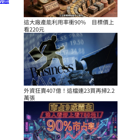
初戀
這大廠產能利用率衝90%　目標價上
看220元
外資狂賣407億！這檔連23買再掃2.2
萬張