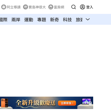
阿立導讀
寶島神很大
富房網
登入
國際
兩岸
運動
專題
新奇
科技
旅遊
汽車
寵物