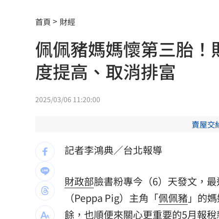
慈濟遭詐10.6億元！全款拿回解方曝
00:
首頁
財經
稱龍蝦咬完就吐 爆李世宗要信徒喝精
佩佩豬媽媽懷第三胎！
樂天女孩淚揭往事 愛意表達障礙遭重
度提高、取消排富
一張百萬太貴！他公開高價股買法：賺3
獨／海外遊學增強外語 台人夯英、美
2025/03/06 11:20:00
長尾獼猴失控狂襲居民！官方追查異常
賣屋交
伊波拉失控！專家憂病毒恐已突變
00:23
記者李鴻典／台北報導
飲料空盒找嘸地方丟 騎車咬著遭攔查
財政部
臉書粉專今（6）天發文，最
63歲章小蕙吐露心聲：後悔當年嫁給鍾
（Peppa Pig）主角「
佩佩豬
」的媽
白海豚颱風擺盪逼近！雨到「這時」才
餘，也順便來關心更重要的5月報稅