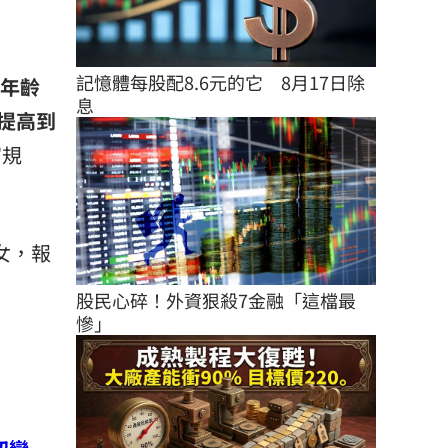
記憶體每股配8.6元的它　8月17日除
年齡
息
提高到
富規
女，報
股民心碎！外資狠殺7金融「這檔最
慘」