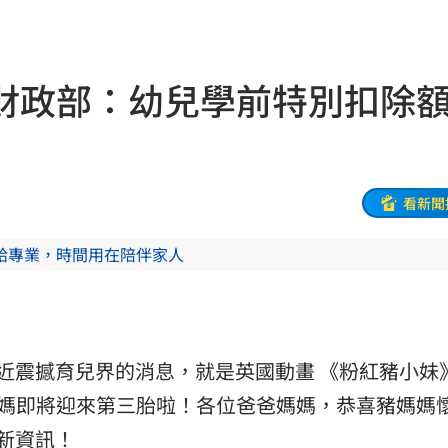
47
油
00:43
財政部：幼兒學前特別扣除
擊
00:41
0萬
00:36
、加
00:31
看新聞
原因
00:26
給專業，時間用在陪伴家人
槓警
00:23
近震撼育兒界的消息，就是英國動畫 《粉紅豬小妹
鎮濤
00:22
媽即將迎來第三胎啦！各位爸爸媽媽，恭喜豬媽媽
趨緩
00:19
新資訊！