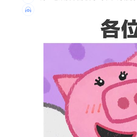
最遺憾童年記憶空白 禹菡：當年真不
每股配12.8元的它 Ｑ2營收曝光
00:00
連續2場安打！ 林安可掃二壘打貢獻1
歐洲避暑天堂失守！地中海熱到像溫泉
台灣彩券開獎直播中
20:31
LIVE三立+24小時直播
15:27
三立iNEWS新聞台線上直播
18:00
商場戰國來臨 台中「頂奢大道」逐漸
台彩父親節推新刮刮樂千萬頭獎超「爸
「拍片人的多重宇宙」職涯論壇9/12登