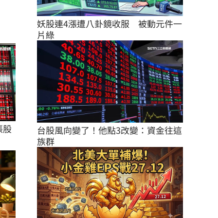
妖股連4漲遭八卦鏡收服　被動元件一
片綠
張股
台股風向變了！他點3改變：資金往這
族群