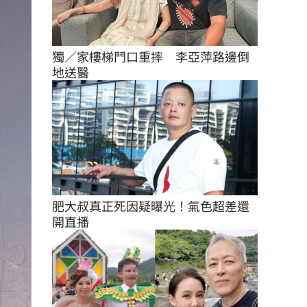
獨／家樓梯門口重摔　李亞萍路邊倒
地送醫
肥大叔真正死因疑曝光！氣色超差還
開直播