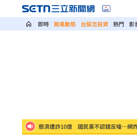
即時
颱風動態
台股怎投資
熱門
影
慈濟遭詐10億 AIT突發文打擊詐騙網笑
新北爆警匪追逐…轟4槍射3輪！破窗逮
強彈千點！「18檔」收復失土台股ETF
0
7月急跌觸底 高含積這幾檔受益人激增
白海豚海警範圍擴大！最新暴風圈侵襲
慈濟遭詐10億 國民黨不認錯反嗆⋯網
就業意外爆冷！那指漲342點 標普500