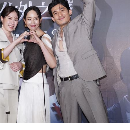
:53
報酬
01:45
！
01:20
」氣
12:00
成形
12:00
場！
10:30