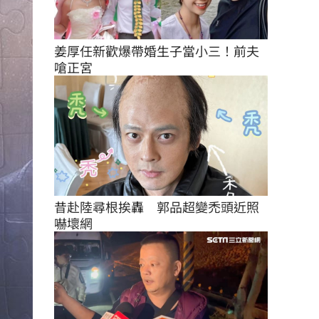
姜厚任新歡爆帶婚生子當小三！前夫
嗆正宮
昔赴陸尋根挨轟　郭品超變禿頭近照
嚇壞網