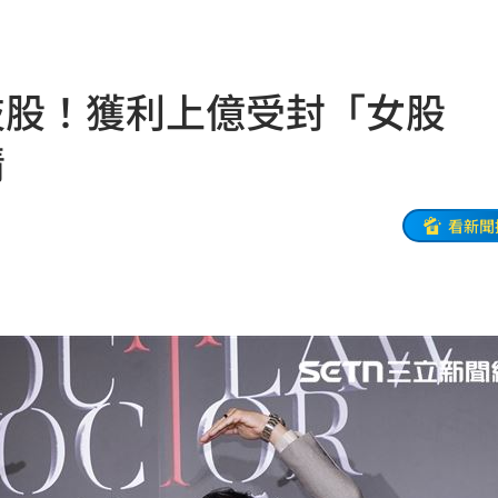
關稅
05:13
5:05
技股！獲利上億受封「女股
一場
04:58
情
發聲
04:43
看新聞
0%
04:20
04:17
04:04
拉鋸
03:10
分
03:08
創高
03:06