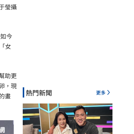
于瑩攝
，如今
封「女
幫助更
卵，現
熱門新聞
更多
的畫