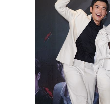
賓士S500擋浩劫！車主這話暖哭全網
01
台股暴跌誰最能扛 高含金這幾檔繳正
Q2獲利年增221% 愛普*EPS衝4.18元
台灣彩券開獎直播中
20:31
LIVE三立+24小時直播
15:27
三立iNEWS新聞台線上直播
18:00
台彩父親節推新刮刮樂千萬頭獎超「爸
商場戰國來臨 台中「頂奢大道」逐漸
「拍片人的多重宇宙」職涯論壇9/12登