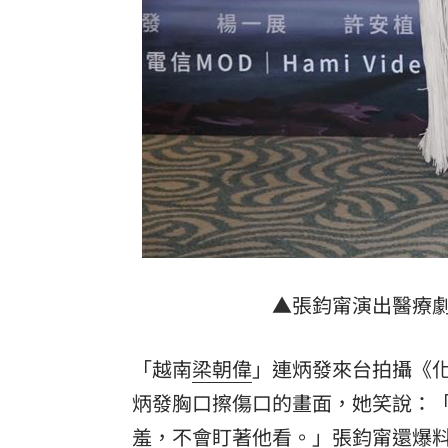
▲張鈞甯演出醫療
「越南
梁朝偉
」連炳發來台拍攝《
炳發胸口擦傷口的畫面，她笑說：
羞，不會盯著他看。」張鈞甯還爆