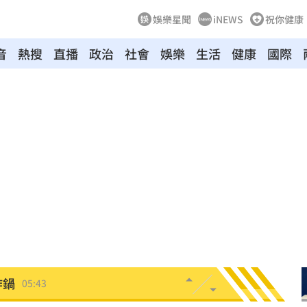
娛樂星聞
iNEWS
祝你健康
音
熱搜
直播
政治
社會
娛樂
生活
健康
國際
翻
06:09
毒駕
06:08
6:00
！
05:45
率曝
05:44
炸鍋
05:43
新高
05:23