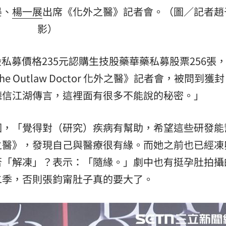
熱潮
10:00
晏、
楊一展
出席《化外之醫》記者會。（圖／記者趙
15
影）
每股私募價格235元認購生技股藥華藥私募股票256張
 Outlaw Doctor 化外之醫》記者會，被問到獲
聽信江湖傳言，這裡面有很多不能說的秘密。」
因，「覺得對（研究）疾病有幫助，希望這些研發能
之醫》，發現自己與醫療很有緣。而她之前也已經凍
否「解凍」？表示：「隨緣。」劇中也有挺孕肚拍攝
二季，否則張鈞甯肚子真的要大了。