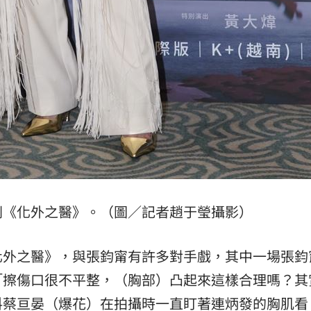
劇《化外之醫》。（圖／記者趙于瑩攝影）
化外之醫》，與張鈞甯有許多對手戲，其中一場張鈞
「擦傷口很不平整，（胸部）凸起來這樣合理嗎？其
料蔡亘晏（爆花）在拍攝時一直盯著連炳發的胸肌看