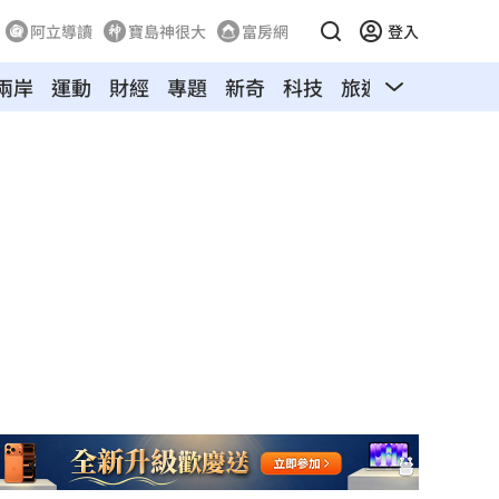
阿立導讀
寶島神很大
富房網
登入
兩岸
運動
財經
專題
新奇
科技
旅遊
汽車
寵物