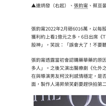
8國球員齊聚高雄 Formosa 7s掀足球
▲連炳發（右起）、
張鈞甯
、蔡亘
理想混蛋號召粉絲跨海追星吃美食！
18:
張鈞甯2022年2月砸6016萬，以
獲利約上看1億元之多，6日出席《The
股神」，笑說：「誤會大了！不要
張鈞甯透露當初會認購藥華藥的原
多人」。之後又演出醫療劇《化外
在與導演男友柯汶利感情穩定，是
面，製作人湯昇榮笑虧要趕快拍第