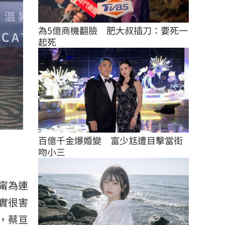
為5億商機翻臉　肥大叔插刀：要死一
起死
百億千金爆婚變　富少尪遭目擊當街
吻小三
甯為連
實很害
，蔡亘