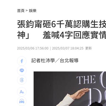
美通過制裁案！川普可課俄國商品500%
首頁
娛樂
日本銀髮族瘋工作 逾4成想做到80歲
0
張鈞甯砸6千萬認購生
解散統促黨？他曝翁曉玲一招：恐白忙
神」 羞喊4字回應實
疫苗真相！蔣萬安嗆一句 謝金河痛心
2025/03/06 17:56:00
2025/03/07 18:04:25
更新
股災這8檔規模逆勢創高 它最猛成長逾1
記者杜沛學／台北報導
爆掛表妹當小三！表姊擅貼IG下場慘了
半導體與綠能雙箭頭！ 「它」霸氣狂賺
華許9月升息？ING：匯市在他與戰爭間
老後離婚財產怎麼分？ 丈夫退休金拒
「這餐飲集團」擺脫陰霾！上半年營收