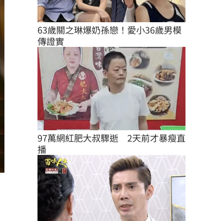
63歲關之琳爆奶孫戀！愛小36歲男模
傳證實
97萬網紅肥大叔驟逝　2天前才暴瘦直
播
）