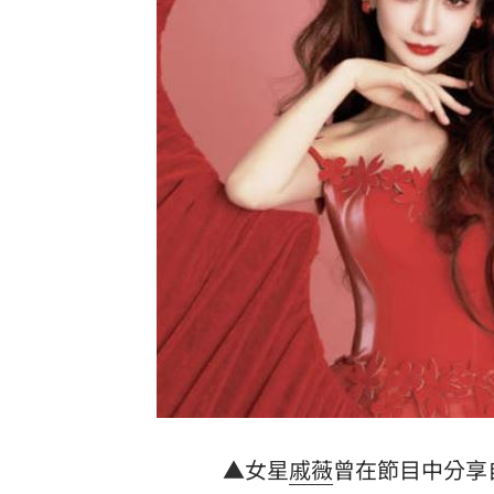
田路路批不配當工會理事長 曹雨婷不
郭書瑤背後金主竟是大咖藝人！身份曝
女律師詐慈濟10億仍做1事 眾驚：水很
踩鞭炮瞬間爆炸！51歲男腳掌全爛 急
台灣彩券開獎直播中
20:31
LIVE三立+24小時直播
15:27
三立iNEWS新聞台線上直播
18:00
台彩父親節推新刮刮樂千萬頭獎超「爸
商場戰國來臨 台中「頂奢大道」逐漸
▲女星
戚薇
曾在節目中分享
「拍片人的多重宇宙」職涯論壇9/12登