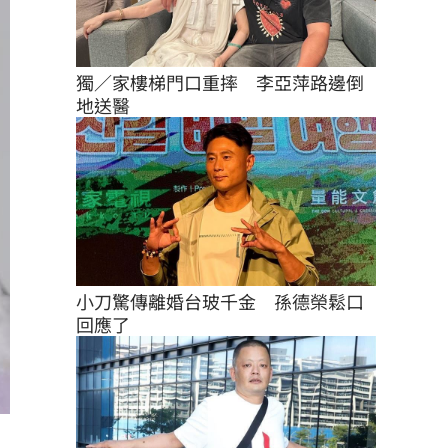
獨／家樓梯門口重摔　李亞萍路邊倒
地送醫
小刀驚傳離婚台玻千金　孫德榮鬆口
回應了