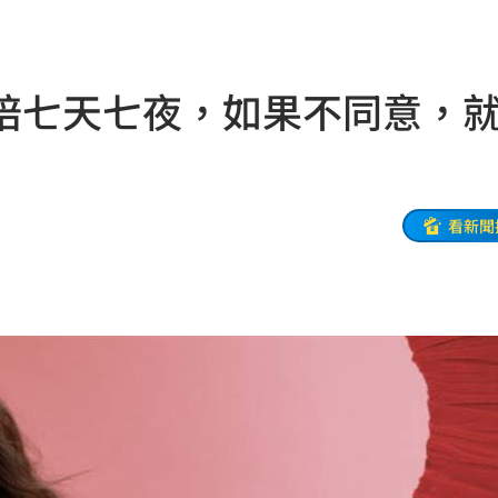
鏈
14:13
紀錄
14:13
陪七天七夜，如果不同意，
點
14:11
億
14:11
台灣
14:08
看新聞
清
14:03
14:03
迷因
13:58
擎
13:58
產
13:52