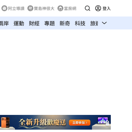
阿立導讀
寶島神很大
富房網
登入
兩岸
運動
財經
專題
新奇
科技
旅遊
汽車
寵物