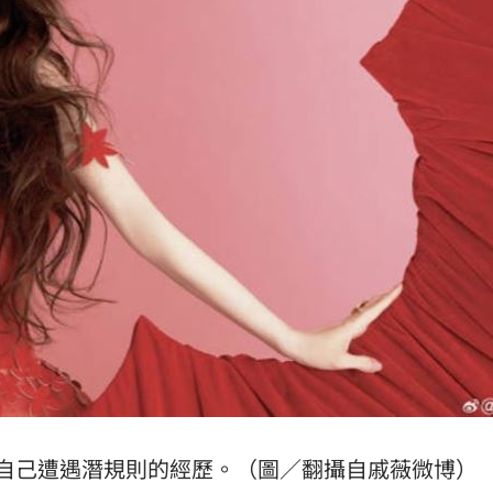
忍了
13:51
光了
13:51
深
13:49
截肢
13:45
」氣
12:00
成形
12:00
自己遭遇潛規則的經歷。（圖／翻攝自戚薇微博）
場！
10:30