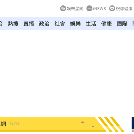
娛樂星聞
iNEWS
祝你健康
音
熱搜
直播
政治
社會
娛樂
生活
健康
國際
開恩
14:18
酸
14:17
難評
14:16
上訴
14:14
遺囑
14:14
訊網
14:14