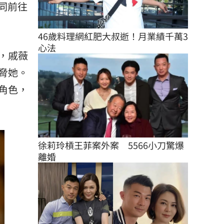
同前往
46歲料理網紅肥大叔逝！月業績千萬3
心法
，戚薇
脅她。
角色，
徐莉玲槓王菲案外案　5566小刀驚爆
離婚