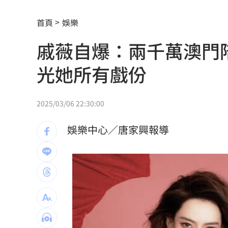
M1A2T桃機演練反空降 淡水河架阻絕
首頁
娛樂
白海豚對流增強！發海警將破68年颱風
戚薇自爆：兩千萬澳門
視導城鎮韌性演習 蕭美琴曝三檢驗重
光她所有戲份
肥大叔國台語教煮菜爆紅 曾創年收破
阿中喊真相浮出水面 網淚：謝謝守護
2025/03/06 22:30:00
詐10億女律曾任中市法律顧問？市府澄
娛樂中心／唐家興報導
【迪士尼】串流升級 短影音拓新商機
男星聞「同事抽菸味道」不敢講表情成
【迪士尼】Q3亮眼 幕後推手帶動雙引
混兄弟跑路去大陸…想擺脫發現父擁9房