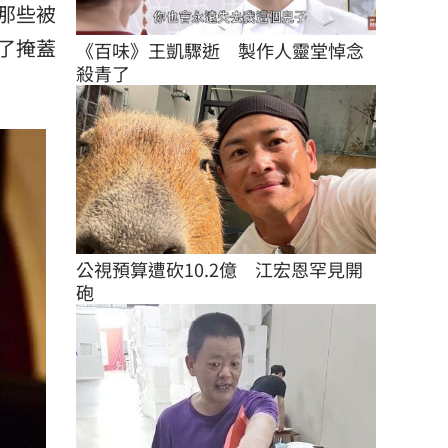
那些被
了掩蓋
《百味》王凱驟逝　製作人靈堂悼念
殺青了
公視預算遭砍10.2億　江宏恩罕見開
砲