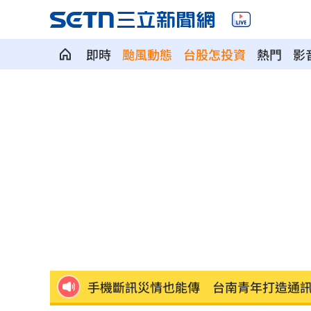
即時
颱風動態
台股怎投資
熱門
影
獨／單親雙寶爸「送貨撞死人」 法官
蔣萬安4年前嗆陳時中！網瘋朝聖舊文開
史上三人高分平手 評審直呼：真的太
竊電24元法官未追討 檢卻為64元電費
失智公公偷超商 陳明真崩潰報警親立
手機斷訊災情也能傳 台南青年打造通