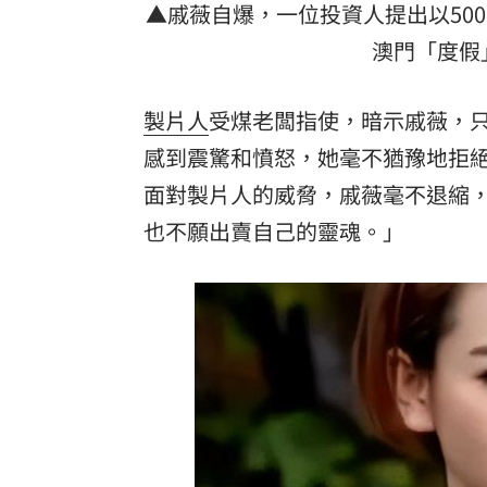
▲戚薇自爆，一位投資人提出以50
澳門「度假
製片人
受煤老闆指使，暗示戚薇，
感到震驚和憤怒，她毫不猶豫地拒
面對製片人的威脅，戚薇毫不退縮
也不願出賣自己的靈魂。」