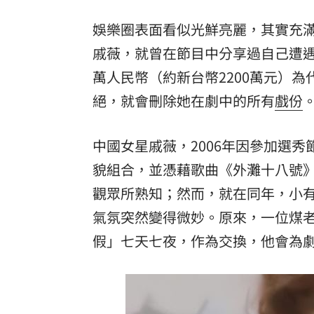
8國球員齊聚高雄 Formosa 7s掀足球
娛樂圈表面看似光鮮亮麗，其實充
戚薇，就曾在節目中分享過自己遭
理想混蛋號召粉絲跨海追星吃美食！
18:
萬人民幣（約新台幣2200萬元）
絕，就會刪除她在劇中的所有
戲份
中國女星戚薇，2006年因參加選
貌組合，並憑藉歌曲《外灘十八號》
觀眾所熟知；然而，就在同年，小
氣氛突然變得微妙。原來，一位煤
假」七天七夜，作為交換，他會為劇