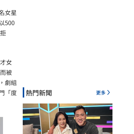
名女星
以500
拒
男才女
》而被
，劇組
熱門新聞
門「度
更多