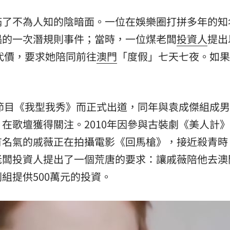
熱潮
10:00
滿了不為人知的陰暗面。一位在娛樂圈打拼多年的知
遇的一次潛規則事件；當時，一位煤老闆
投資人
提出
15
為代價，要求她陪同前往
澳門
「度假」七天七夜。如果
。
秀節目《我型我秀》而正式出道，同年與袁成傑組成
在歌壇獲得關注。2010年因參與古裝劇《美人計
有名氣的戚薇正在拍攝電影《回馬槍》，接近殺青時
老闆投資人提出了一個荒唐的要求：讓戚薇陪他去澳
組提供500萬元的投資。