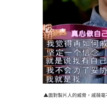
▲面對製片人的威脅，戚薇毫