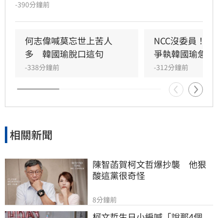
40%並減列6.6億元，交通部長陳世凱示警，恐衝
-390分鐘前
擊全台37個監理站運作，甚至面臨關門風險，建
議改為減列500萬元，但民眾黨團總召陳清龍堅
持原案。立法院長韓國瑜最終裁示全案保留，並
何志偉喊莫忘世上苦人
NCC沒委員！白
要民眾黨團與交通部溝通。
多　韓國瑜脫口這句
爭執韓國瑜急勸
-338分鐘前
-312分鐘前
相關新聞
陳智菡賀柯文哲爆抄襲　他狠
酸這黨很奇怪
8分鐘前
柯文哲生日小編喊「說那4個