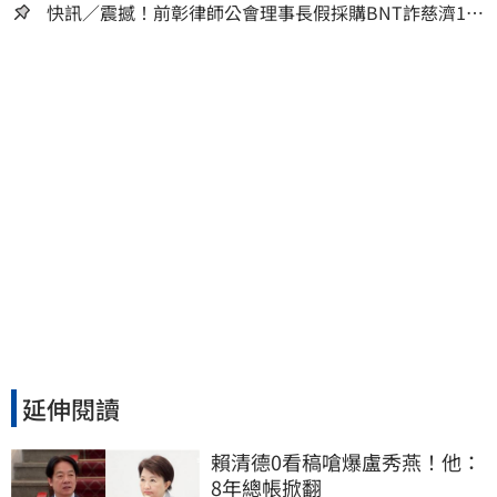
快訊／震撼！前彰律師公會理事長假採購BNT詐慈濟10
億、洗錢囤232kg黃金
延伸閱讀
賴清德0看稿嗆爆盧秀燕！他：
8年總帳掀翻