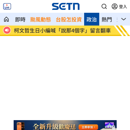
登入
即時
颱風動態
台股怎投資
政治
熱門
影音
近女色
柯文哲生日小編喊「說那4個字」留言翻車
Gma
份