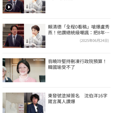
賴清德「全程0看稿」嗆爆盧秀
燕！他讚總統級嘲諷：把8年總
帳一次掀翻
(2025年06月24日)
翁曉玲堅持刪凍行政院預算！
韓國瑜受不了
東發號塗掉簽名　沈伯洋16字
箴言萬人讚爆