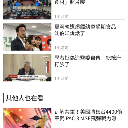
食材」照片曝
1小時前
夏莉絲遭爆餵幼童過期食品　
沈伯洋說話了
1小時前
學者扯偽造監委自傳　總統府
打臉了
1小時前
其他人也在看
瓦解共軍！美國將售台4400億
軍武 PAC-3 MSE飛彈戰力曝