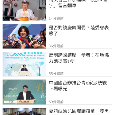
字」留言翻車
14分鐘前
是否對饒慶鈴開罰？陸委會表
態了
36分鐘前
反制跨國鎮壓　學者：在地協
力應提高罪刑
55分鐘前
中國國台辦推台青e家涉統戰　
下場曝光
59分鐘前
夏莉絲幼兒園爆餵孩童「發黑