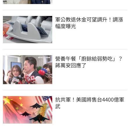
軍公教退休金可望調升！調漲
幅度曝光
營養午餐「廚餘給弱勢吃」？
蔣萬安回應了
抗共軍！美國將售台4400億軍
武