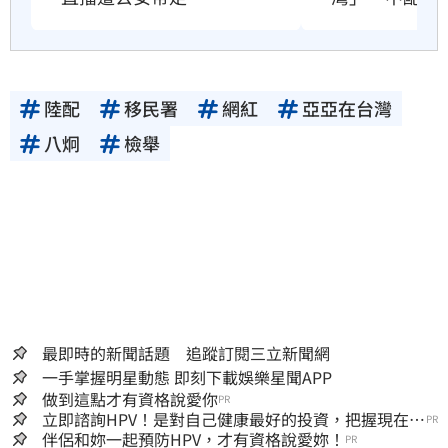
陸配
移民署
網紅
亞亞在台灣
八炯
檢舉
最即時的新聞話題 追蹤訂閱三立新聞網
一手掌握明星動態 即刻下載娛樂星聞APP
做到這點才有資格說愛你
PR
立即諮詢HPV！是對自己健康最好的投資，把握現在不
PR
嫌晚！
伴侶和妳一起預防HPV，才有資格說愛妳！
PR