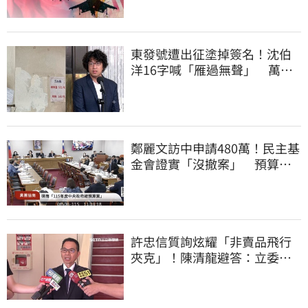
東發號遭出征塗掉簽名！沈伯
洋16字喊「雁過無聲」 萬人
讚：這就是高度
鄭麗文訪中申請480萬！民主基
金會證實「沒撤案」 預算被
砍960萬
許忠信質詢炫耀「非賣品飛行
夾克」！陳清龍避答：立委質
詢各有專業