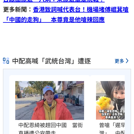
更多新聞：
香港致詞喊代表台！機場堵傅崐萁嗆
「中國的走狗」 本尊竟是他嗆辣回應
中配高喊「武統台灣」遭逐
更多
曾嗆「遲早紅
中配恩綺被趕回中國　當街
灣」　中配關
直播遭公安帶走