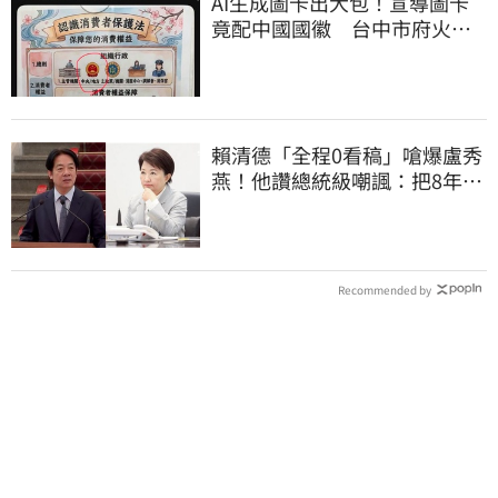
AI生成圖卡出大包！宣導圖卡
竟配中國國徽 台中市府火速
下架道歉
賴清德「全程0看稿」嗆爆盧秀
燕！他讚總統級嘲諷：把8年總
帳一次掀翻
Recommended by