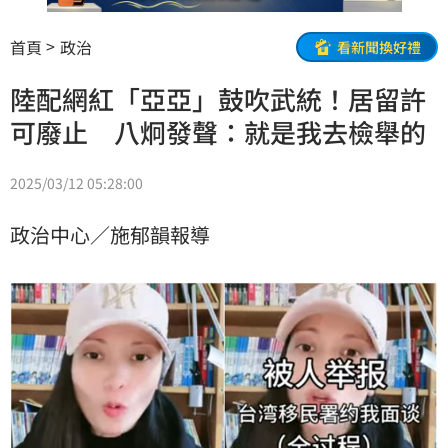
首頁
政治
看新聞換好禮
陸配網紅「亞亞」鼓吹武統！居留許
可廢止 八炯發聲：就是我去檢舉的
2025/03/12 05:28:00
政治中心／施郁韻報導