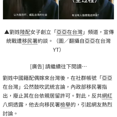
▲劉姓
陸配
女子創立「
亞亞在台灣
」頻道，宣傳
統戰遭
移民署
約談。（圖／翻攝自亞亞在台灣
YT）
[廣告] 請繼續往下閱讀…
劉姓中國籍配偶嫁來台灣後，在社群帳號「亞亞
在台灣」公然鼓吹武統言論，內政部移民署指
出，廢止其在台依親居留許可。對此，反共
網紅
八炯
透露，他去向移民署
檢舉
的，引起網友熱烈
討論。