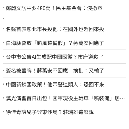
鄭麗文訪中要480萬！民主基金會：沒撤案
名醫首表態北市長投他：在國外也趕回來投
白海豚會放「颱風整備假」？蔣萬安回應了
台中市公告AI生成配中國國徽？市府道歉了
簽名被蓋牌！蔣萬安不回應 挨批：又輸了
中國新鎖國政策！他示警這類人：恐回不來
漢光演習首日出包！國軍現役主戰車「噴裝備」居民
撿到零件…軍方說話了
徐佳青讓兒子登東沙島？莊瑞雄這麼說