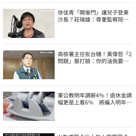
徐佳青「開後門」讓兒子登東
沙島？莊瑞雄：尊重監察院調
查報告
高檢署主任批台糖！黃偉哲「2
問題」狠打臉：你的油我要通
報什麼？
軍公教明年調薪4％！退休金調
幅更是上看6％ 將編入明年度
總預算