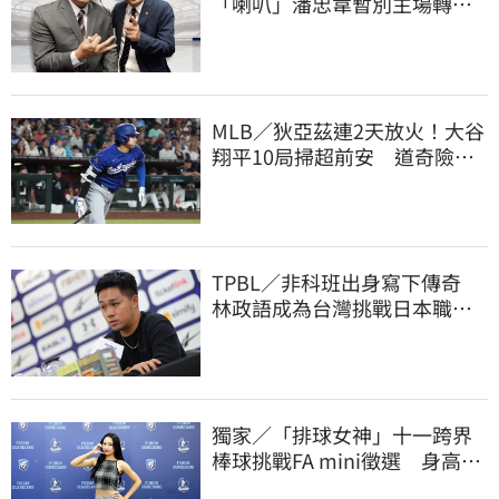
「喇叭」潘忠韋暫別主場轉
播 感性發聲了
MLB／狄亞茲連2天放火！大谷
翔平10局掃超前安 道奇險逃9
年來最長8連敗
TPBL／非科班出身寫下傳奇
林政語成為台灣挑戰日本職籃
教練第一人
獨家／「排球女神」十一跨界
棒球挑戰FA mini徵選 身高
173竟成應援劣勢