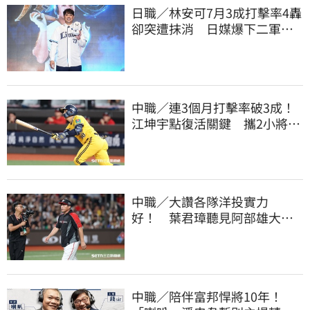
日職／林安可7月3成打擊率4轟
卻突遭抹消 日媒爆下二軍背
後原因
中職／連3個月打擊率破3成！
江坤宇點復活關鍵 攜2小將赴
美特訓見成效
中職／大讚各隊洋投實力
好！ 葉君璋聽見阿部雄大被
註銷好吃驚
中職／陪伴富邦悍將10年！