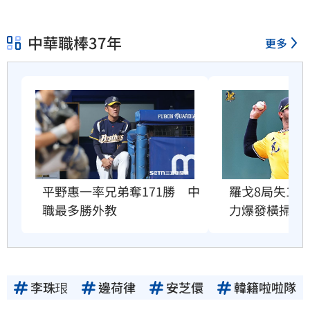
中華職棒37年
更多
平野惠一率兄弟奪171勝　中
羅戈8局失1
職最多勝外教
力爆發橫掃雄
李珠珢
邊荷律
安芝儇
韓籍啦啦隊