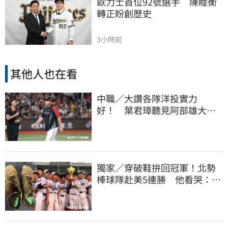
歐力士首位92號選手　陳睦衡
轉正盼創歷史
3小時前
其他人也在看
中職／大讚各隊洋投實力
好！ 葉君璋聽見阿部雄大被
註銷好吃驚
獨家／穿破鞋拚回冠軍！北勢
棒球隊赴美5連勝 他看哭：台
灣囡仔的韌性