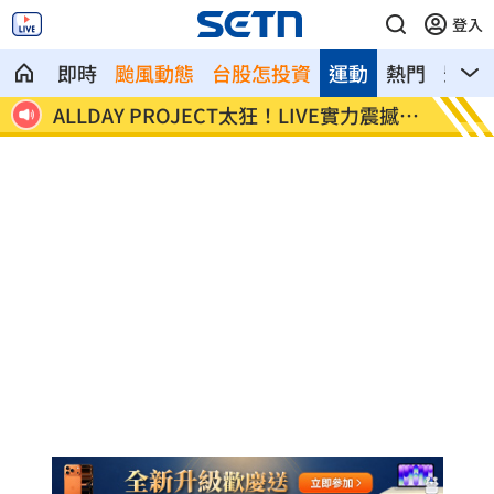
登入
即時
颱風動態
台股怎投資
運動
熱門
影音
震撼全
顧立雄視導第三作戰區 慰勉參演官兵辛
放雙手
勞