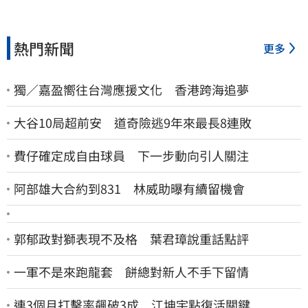
熱門新聞
更多
獨／嘉盈嚮往台灣應援文化 香港跨海追夢
大谷10局超前安 道奇險逃9年來最長8連敗
費仔確定成自由球員 下一步動向引人關注
阿部雄大合約到831 林威助曝有續留機會
郭郁政對獅表現不及格 葉君璋說重話點評
一軍不是來跑龍套 餅總對新人不手下留情
連3個月打擊率飆破3成 江坤宇點復活關鍵