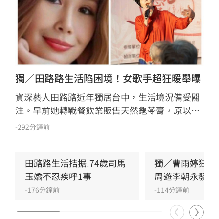
獨／田路路生活陷困境！女歌手超狂暖舉曝
資深藝人田路路近年獨居台中，生活境況備受關
注。早前她轉戰餐飲業販售天然龜苓膏，原以為
事業漸入佳境，卻因身體狀況欠佳及腳傷復發，
-292分鐘前
緊急宣布龜苓膏業務暫時停擺。田路路透過社群
發文向客戶致歉，懇請外界體諒其年事已高，需
優先處理私人事務並調養身體。長期相挺的歌手
田路路生活拮据!74歲司馬
獨／曹雨婷狂遭
乾妹奕君也證實此消息。
玉嬌不忍疾呼1事
周遊李朝永發聲
-176分鐘前
-114分鐘前