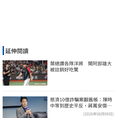
延伸閱讀
葉總讚各隊洋將　聞阿部雄大
被註銷好吃驚
慈濟10億詐騙案翻舊帳：陳時
中等到歷史平反，蔣萬安償還
2022政治利息
(2026年08月09日)