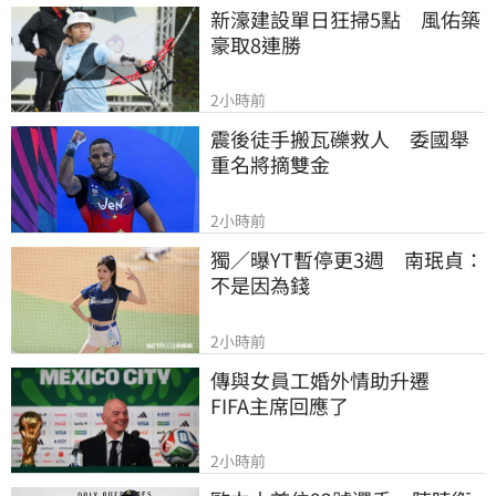
新濠建設單日狂掃5點　風佑築
豪取8連勝
2小時前
震後徒手搬瓦礫救人　委國舉
重名將摘雙金
2小時前
獨／曝YT暫停更3週　南珉貞：
不是因為錢
2小時前
傳與女員工婚外情助升遷　
FIFA主席回應了
2小時前