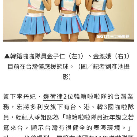
▲韓籍啦啦隊員金子仁（左1）、金渡娥（右1）
目前在台灣僅應援籃球。（圖／記者劉彥池攝
影）
簽下李丹妃、
邊荷律
2位韓籍啦啦隊的台灣業
務，宏將多利安旗下有台、港、韓3國啦啦隊
員，經紀人乖姐認為「韓籍啦啦隊員近年趨之若
鶩來台，顯示台灣有很健全的表演環境。」