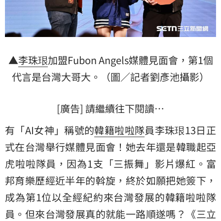
▲
李珠珢
加盟Fubon Angels媒體見面會，第1個
代言是台灣大哥大。（圖／記者劉彥池攝影）
[廣告] 請繼續往下閱讀…
有「AI女神」稱號的
韓籍啦啦隊
員李珠珢13日正
式在台灣舉行媒體見面會！她去年還是韓職起亞
虎啦啦隊員，因為1支「三振舞」影片爆紅。富
邦育樂歷經近半年的斡旋，終於如願把她簽下，
成為第1位以全經紀約來台灣發展的韓籍啦啦隊
員。但來台灣發展真的就能一路順遂嗎？《三立