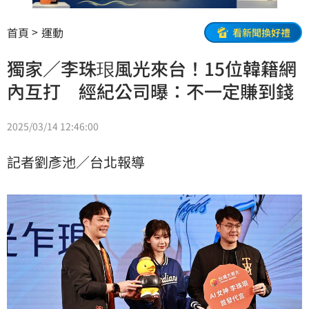
首頁
運動
看新聞換好禮
獨家／李珠珢風光來台！15位韓籍網
內互打 經紀公司曝：不一定賺到錢
2025/03/14 12:46:00
記者劉彥池／台北報導