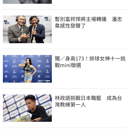
暫別富邦悍將主場轉播　潘忠
韋感性發聲了
獨／身高173！排球女神十一挑
戰mini徵選
林政語挑戰日本職籃　成為台
灣教練第一人