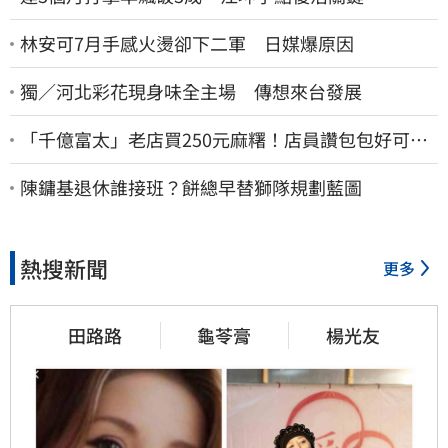
林安可7月手感火燙卻下二軍 日媒爆原因
獨／河北彩花現身味全主場 傳想來台發展
「千億富太」老店買250元麻糬！店員讚包包好可
愛 笑回：我自己做的
陳鏞基退休誰接班？餅總早替獅隊規劃藍圖
熱搜新聞
更多
田路路
龜苓膏
楊光友