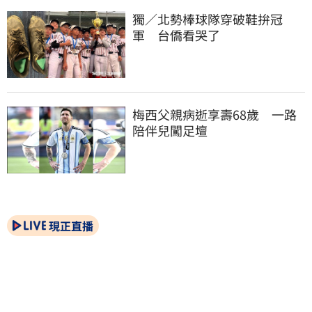
獨／北勢棒球隊穿破鞋拚冠
軍　台僑看哭了
梅西父親病逝享壽68歲　一路
陪伴兒闖足壇
現正直播