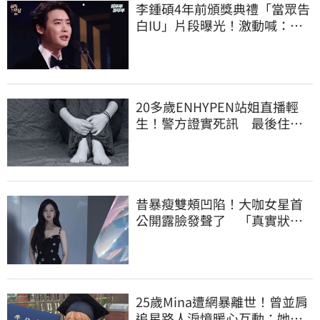
李鍾碩4年前頒獎典禮「當眾告
白IU」片段曝光！激動喊：很
久前就喜歡妳
20多歲ENHYPEN站姐直播輕
生！警方證實死訊 最後住處
曝光令人鼻酸
昔暴瘦雙頰凹陷！大咖女星首
公開露臉發聲了 「真實狀
態」曝光
25歲Mina遭網暴離世！曾並肩
追星路人淚憶暖心互動：她真