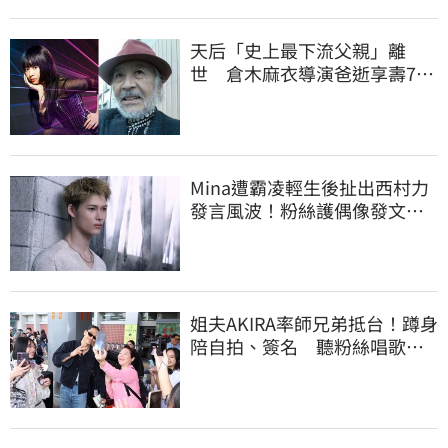
天后「史上最下流父親」離
世 倉木麻衣導演爸逝享壽76
歲
Mina遭霸凌輕生後扯出西村力
發言風波！粉絲護偶像發文：
言論遭惡意扭曲
姐夫AKIRA率師兄弟抵台！蹲身
陪自拍、簽名 聽粉絲唱歌羞
喊：好懷念喔