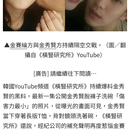
▲
金賽綸
方與
金秀賢
方持續隔空交戰。（圖／翻
攝自《橫豎研究所》YouTube）
[廣告] 請繼續往下閱讀…
韓國YouTube頻道《橫豎研究所》持續爆料金秀
賢的黑料，最新一集公開金秀賢脫褲子洗碗「傷
害力最小」的照片，從曝光的畫面可見，金秀賢
當下穿著長版T恤，背對鏡頭洗著碗，《橫豎研
究所》還說，經紀公司的補充聲明再度惹惱金賽