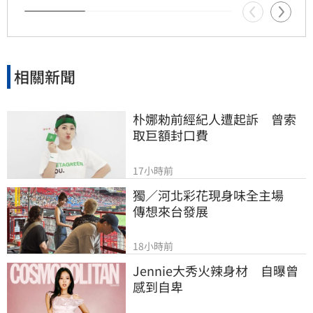
相關新聞
朴娜勑前經紀人遭起訴　曾索
取巨額封口費
17小時前
獨／河北彩花現身味全主場　
傳想來台發展
18小時前
Jennie大秀火辣身材　自曝曾
感到自卑