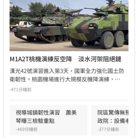
M1A2T桃機演練反空降　淡水河架阻絕鏈
漢光42號演習進入第3天，國軍全力強化國土防
衛韌性。桃園機場進行大規模反機降演練，
M1A2T戰車與八輪甲車進駐守護國門。同時，陸
-471分鐘前
軍53工兵團在淡水河道架設多重阻絕鏈，並於淡
江大橋部署防禦工事，嚴防敵軍經水路逼近政經
中樞。
視導城鎮韌性演習　蕭美
院區驚傳無預警
琴曝三檢驗重點
政院：設備老舊
-469分鐘前
-377分鐘前