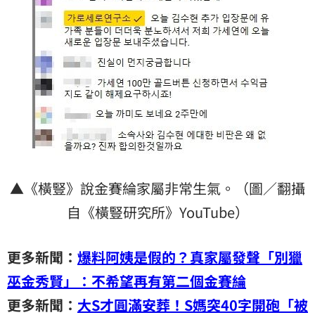
▲《橫豎》說金賽綸家屬非常生氣。（圖／翻攝
自《橫豎研究所》YouTube）
更多新聞：
爆料阿姨是假的？真家屬發聲「別獵
巫金秀賢」：不希望再有第二個金賽綸
更多新聞：
大S才圓滿安葬！S媽突40字開砲「被