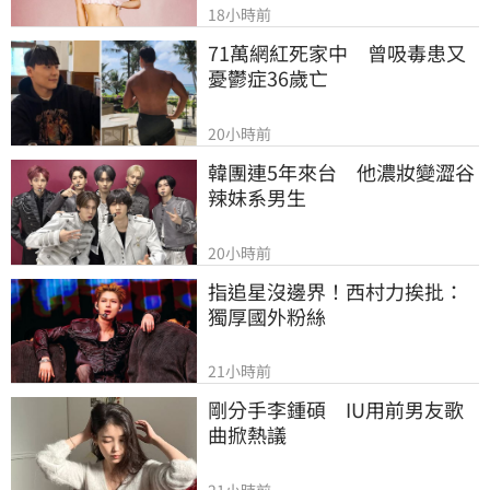
18小時前
71萬網紅死家中　曾吸毒患又
憂鬱症36歲亡
20小時前
韓團連5年來台　他濃妝變澀谷
辣妹系男生
20小時前
指追星沒邊界！西村力挨批：
獨厚國外粉絲
21小時前
剛分手李鍾碩　IU用前男友歌
曲掀熱議