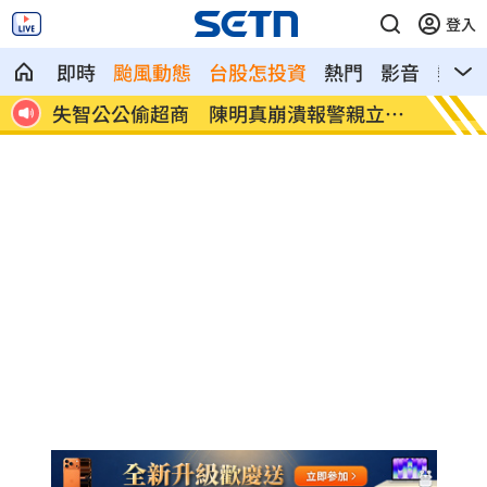
登入
即時
颱風動態
台股怎投資
熱門
影音
熱搜
通訊
失智公公偷超商 陳明真崩潰報警親立遺
竊電2
囑
訴