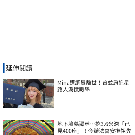
延伸閱讀
Mina遭網暴離世！曾並肩追星
路人淚憶暖舉
地下墳墓遷葬…挖3.6米深「已
見400座」！今辦法會安撫祖先