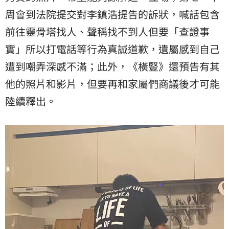
周會到法院提交對李鎮浩提告的訴狀，喊話包含
前往靈骨塔找人、聲稱找不到人但要「查證事
實」所以打電話等行為真誠道歉，遺屬感到自己
遭到嘲弄深感不滿；此外，《橫豎》還預告有其
他的照片和影片，但要再和家屬們商議後才可能
陸續釋出。