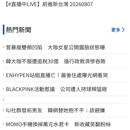
【#直播中LIVE】前進新台灣 20260807
熱門新聞
更多
昔暴瘦雙頰凹陷 大咖女星公開露臉狀態曝
韓大咖不服遭追稅30億 循行政救濟慘吞敗
ENHYPEN站姐直播亡！最後住處曝光網看哭
BLACKPINK活動惹議 公司遭人持球桿猛砸
IU社群發前男友 韓網替她抱不平：該避嫌
MOMO手機換掉萬元水君卡 新收藏笑翻粉絲