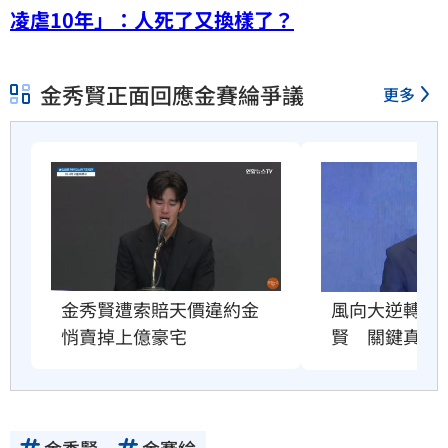
凌虐10年」：人死了又換樣了？
金秀賢正面回應金賽綸爭議
更多
金秀賢遭索賠天價違約金　
風向大逆轉！
悄賣掉上億豪宅
賢　關鍵真相
金秀賢
金賽綸