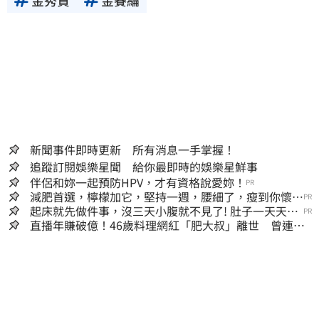
新聞事件即時更新 所有消息一手掌握！
追蹤訂閱娛樂星聞 給你最即時的娛樂星鮮事
伴侶和妳一起預防HPV，才有資格說愛妳！
PR
減肥首選，檸檬加它，堅持一週，腰細了，瘦到你懷疑
PR
人生
起床就先做件事，沒三天小腹就不見了! 肚子一天天變
PR
小！
直播年賺破億！46歲料理網紅「肥大叔」離世 曾連播
17小時辛酸面曝