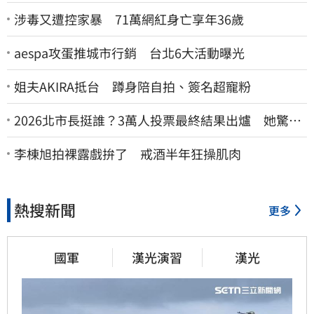
涉毒又遭控家暴 71萬網紅身亡享年36歲
aespa攻蛋推城市行銷 台北6大活動曝光
姐夫AKIRA抵台 蹲身陪自拍、簽名超寵粉
2026北市長挺誰？3萬人投票最終結果出爐 她驚
喊：蔣萬安真該緊張了
李棟旭拍裸露戲拚了 戒酒半年狂操肌肉
熱搜新聞
更多
國軍
漢光演習
漢光