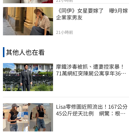
21小時前
《同伊》女星要嫁了　曝9月嫁
企業家男友
21小時前
其他人也在看
摩鐵涉毒被抓、遭妻控家暴！
71萬網紅突陳屍公寓享年36
歲 警方證實了
Lisa零修圖近照流出！167公分
45公斤逆天比例 網驚：根本
薄到快消失