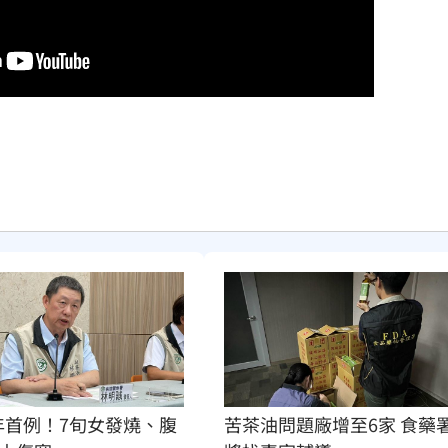
年首例！7旬女發燒、腹
苦茶油問題廠增至6家 食藥