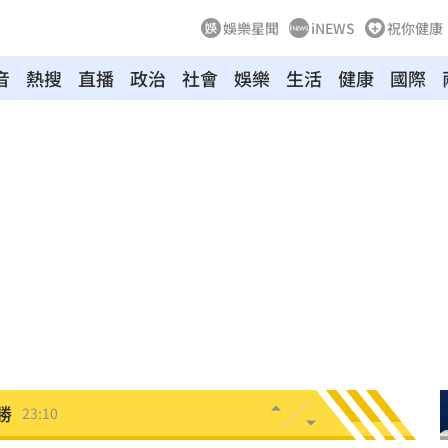
娛樂星聞
iNEWS
祝你健康
音
熱搜
直播
政治
社會
娛樂
生活
健康
國際
！
23:47
死
23:32
抱
23:25
疣」
23:18
夜市
23:17
他命
23:16
風阻
23:14
勝
23:10