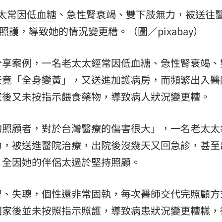
太常因
低血糖
、急性
腎衰竭
、雙下肢無力，被送往
護，導致她的情況變更糟。（圖／pixabay）
分享案例，一名老太太經常因低血糖、急性腎衰竭、
天竟「全身變黃」，又送進加護病房，而頻繁出入醫
家後又未按指示餵食藥物，導致病人狀況變更糟。
的照顧者，對於台灣醫療的傷害很大」，一名老太太
力，被送進醫院治療，出院後沒幾天又回急診，甚至
，全因她的伴侶太過於堅持照顧。
智、失聰，個性還非常固執，每次醫師交代完照顧方
回家後並未按照指示照護，導致病患狀況變更糟糕，