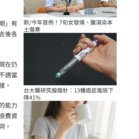
新/今年首例！7旬女發燒、腹瀉染本
期」有
土傷寒
去後各
現在仍
不適當
樣。
台大醫研究瘦瘦針：13種癌症風險下
降41%
的能力
浪費資
洞。