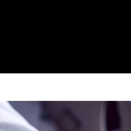
錢領
22:53
瘦針
22:50
15