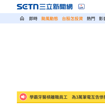
即時
颱風動態
台股怎投資
熱門
影
新北待售餘屋萬8戶 永和竟只賣贏八里
為5億商機翻臉 肥大叔插刀：要死一起
杜金龍點名：「這檔權值股」千萬別長
額頭冒出痘痘 女手癢猛摳竟成「病毒
政院每年加碼25.5億元 優化全台商圈
癌末男缺錢鋌而走險 3D玩具熊夾藏K
環法自行車賽爆作弊！女靠胸部裝備降
學霸牙醫槓離職員工 為3萬筆電互告慘