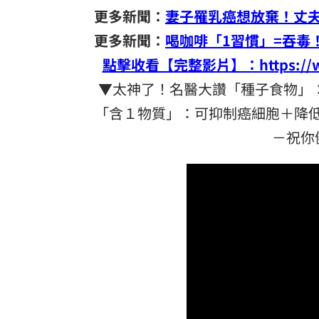
更多新聞：
妻子罹乳癌想放棄！丈
更多新聞：
喝咖啡「1習慣」=吞毒
點擊收看【完整影片】：https://www.
▼太神了！名醫大讚「種子食物」：
「含１物質」：可抑制癌細胞＋降低
－祝你