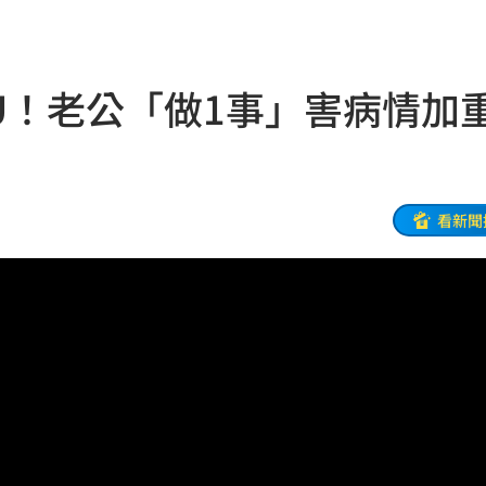
災
23:06
部勸
23:05
CU！老公「做1事」害病情
23:03
癌
23:00
看新聞
萬
22:59
交保
22:58
落戶
22:57
問題
22:56
」
22:53