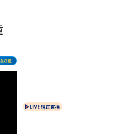
加重
換好禮
現正直播