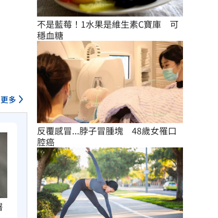
不是藍莓！1水果是維生素C寶庫　可
穩血糖
更多
反覆感冒...脖子冒腫塊　48歲女罹口
腔癌
署