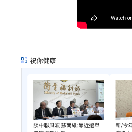
祝你健康
談中聯風波 蘇南維:靠近選舉
新/今