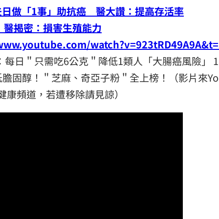
夫日做「1事」助抗癌 醫大讚：提高存活率
！醫揭密：損害生殖能力
youtube.com/watch?v=923tRD49A9A&t=
每日＂只需吃6公克＂降低1類人「大腸癌風險」 1
膽固醇！＂芝麻、奇亞子粉＂全上榜！（影片來YouT
健康頻道，若遭移除請見諒）