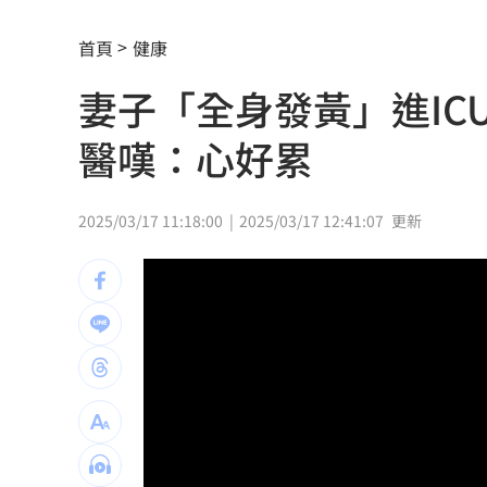
俄羅斯蝗害肆虐如末日 網驚：聖經十
首頁
健康
慈濟採購BNT遭詐10億 他：不聽衛福
妻子「全身發黃」進I
蔡英文做2件事 黃暐瀚：台東變五五波
醫嘆：心好累
蔣萬安危險了！《壹蘋》台北市...
23:00
「地獄酷暑」襲南韓 礦泉水曝曬恐致
2025/03/17 11:18:00
2025/03/17 12:41:07
更新
父親節真的快樂嗎？房貸10年暴增逾400
律師勾宗教大師「家族」詐慈濟 僅她
富豪遭大義滅親！偷生子竟盜鄰居身份
慈濟遭詐10億買疫苗！他點出更麻煩的
日神級甜點快閃台北！連5天「買一送一