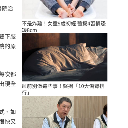
醫院治
不是炸雞！女童9歲初經 醫揭4習慣恐
矮8cm
雙下肢
院的原
每次都
出現全
睡前別做這些事！醫揭「10大傷腎排
行」
式、如
很快又