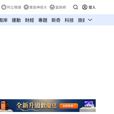
阿立導讀
寶島神很大
富房網
登入
兩岸
運動
財經
專題
新奇
科技
旅遊
汽車
寵物