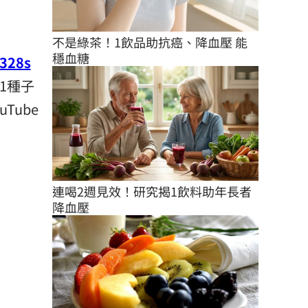
不是綠茶！1飲品助抗癌、降血壓 能
穩血糖
328s
1種子
ube
連喝2週見效！研究揭1飲料助年長者
降血壓