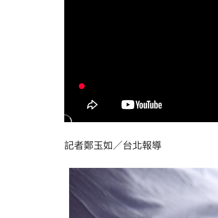
圖書館借書作者賺什麼？菜販作家：有
逾21萬員工受惠！美銀年砸78億補助瘦
台灣彩券開獎直播中
20:31
LIVE三立+24小時直播
15:27
三立iNEWS新聞台線上直播
18:00
理想混蛋號召粉絲跨海追星吃美食！
18:
記者鄭玉如／台北報導