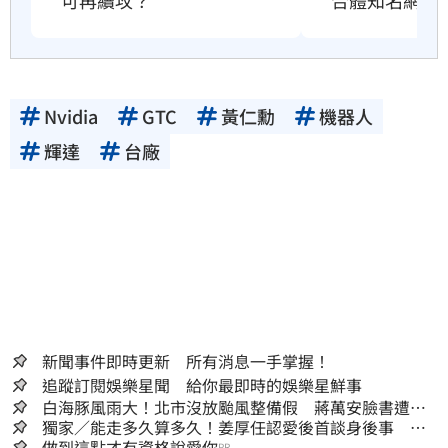
可再續攻？
合體知名網紅
Nvidia
GTC
黃仁勳
機器人
輝達
台廠
新聞事件即時更新 所有消息一手掌握！
追蹤訂閱娛樂星聞 給你最即時的娛樂星鮮事
白海豚風雨大！北市沒放颱風整備假 蔣萬安臉書遭網
友灌爆：標準在哪？
獨家／能走多久算多久！姜厚任認愛後首談身後事
「遺囑進度」曝光
做到這點才有資格說愛你
PR