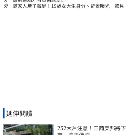
瞞家人產子藏屍！19歲女大生身分、背景曝光 驚見
「產檢紀錄全空白」
延伸閱讀
252大戶注意！三商美邦將下
市　這天停牌