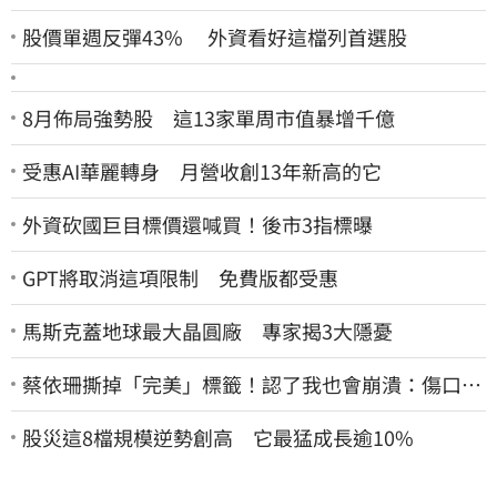
股價單週反彈43% 外資看好這檔列首選股
8月佈局強勢股 這13家單周市值暴增千億
受惠AI華麗轉身 月營收創13年新高的它
外資砍國巨目標價還喊買！後市3指標曝
GPT將取消這項限制 免費版都受惠
馬斯克蓋地球最大晶圓廠 專家揭3大隱憂
蔡依珊撕掉「完美」標籤！認了我也會崩潰：傷口終
究會癒合
股災這8檔規模逆勢創高 它最猛成長逾10%