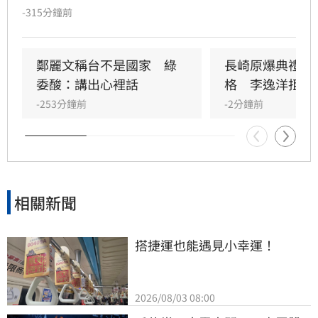
指出，美國執行攝護腺癌篩，晚期發現僅佔3%
-315分鐘前
至5%，期待台灣跟進以利早期發現及治療。
鄭麗文稱台不是國家　綠
長崎原爆典禮矮
委酸：講出心裡話
格　李逸洋拒出
-253分鐘前
-2分鐘前
相關新聞
搭捷運也能遇見小幸運！
2026/08/03 08:00