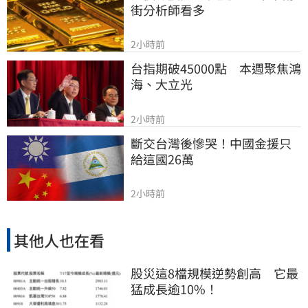
街分析師看多
2小時前
台指期破45000點　本週聚焦鴻
海、大立光
2小時前
斷交台灣後慘哭！中國金援只
給這國26萬
2小時前
其他人也在看
股災這8檔規模逆勢創高 它最
猛成長逾10%！