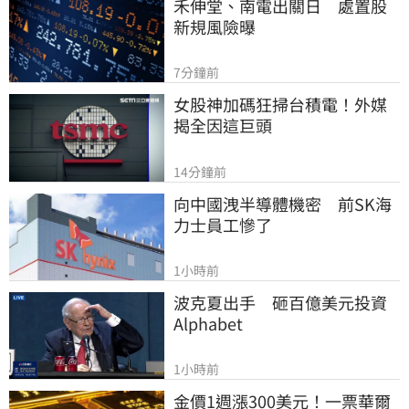
禾伸堂、南電出關日　處置股
新規風險曝
7分鐘前
女股神加碼狂掃台積電！外媒
揭全因這巨頭
14分鐘前
向中國洩半導體機密　前SK海
力士員工慘了
1小時前
波克夏出手　砸百億美元投資
Alphabet
1小時前
金價1週漲300美元！一票華爾