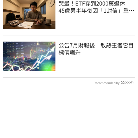
哭暈！ETF存到2000萬退休
45歲男半年後因「1封信」重回
職場
公告7月財報後 散熱王者它目
標價飆升
Recommended by