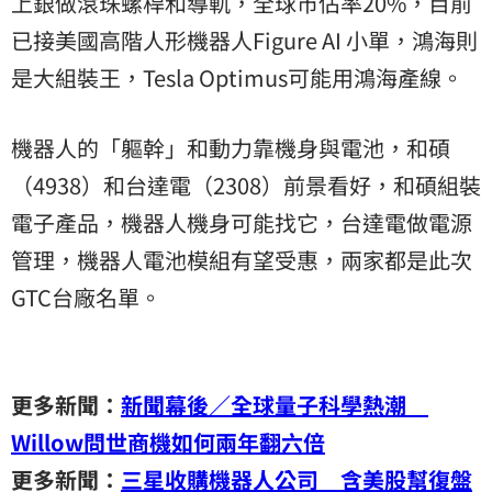
上銀做滾珠螺桿和導軌，全球市佔率20%，目前
已接美國高階人形機器人Figure AI 小單，鴻海則
是大組裝王，Tesla Optimus可能用鴻海產線。
機器人的「軀幹」和動力靠機身與電池，和碩
（4938）和台達電（2308）前景看好，和碩組裝
電子產品，機器人機身可能找它，台達電做電源
管理，機器人電池模組有望受惠，兩家都是此次
GTC台廠名單。
更多新聞：
新聞幕後／全球量子科學熱潮
Willow問世商機如何兩年翻六倍
更多新聞：
三星收購機器人公司 含美股幫復盤