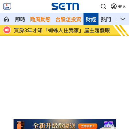
登入
即時
颱風動態
台股怎投資
財經
熱門
影音
超傻眼
生日變親人忌日！直升機慶祝墜機4人罹難
台中小
曝