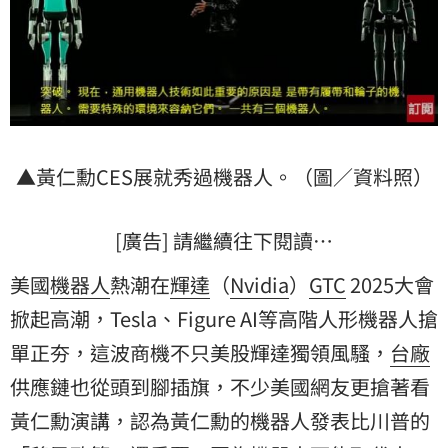
▲黃仁勳CES展就秀過機器人。（圖／資料照）
[廣告] 請繼續往下閱讀…
美國
機器人
熱潮在
輝達
（
Nvidia
）
GTC
2025大會
掀起高潮，Tesla、Figure AI等高階人形機器人搶
單正夯，這波商機不只美股輝達獨領風騷，
台廠
供應鏈也從頭到腳插旗，不少美國網友更搶著看
黃仁勳
演講，認為黃仁勳的機器人發表比川普的