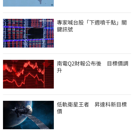
專家喊台股「下週噴千點」關
鍵訊號
南電Q2財報公布後　目標價調
升
低軌衛星王者　昇達科新目標
價