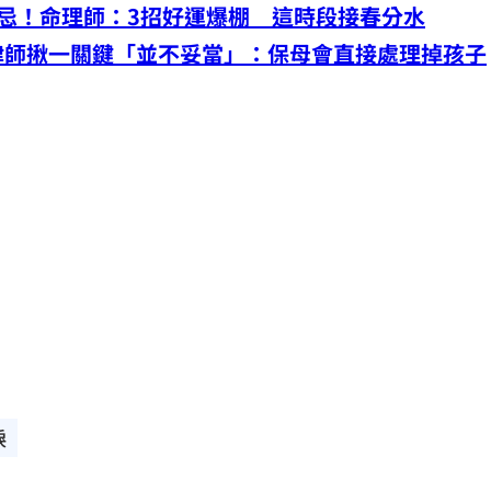
忌！命理師：3招好運爆棚 這時段接春分水
律師揪一關鍵「並不妥當」：保母會直接處理掉孩子
淚