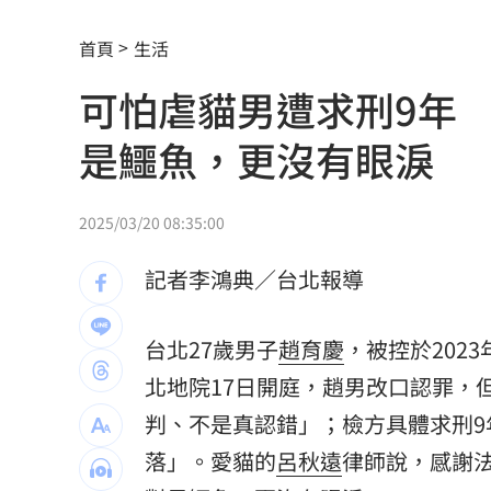
演活腦麻患者奪獎 柯淑勤愛女放話嗆
首頁
生活
役男潛逃被抓曝悲慘處境！兄母入獄缺
可怕虐貓男遭求刑9年
雨天鞋子濕「1錯誤習慣」香港腳黴菌狂
是鱷魚，更沒有眼淚
上節目驚傳拿不到酬勞 8點檔男星曝內
白海豚殺到家門口！下週恐又有熱帶擾
2025/03/20 08:35:00
自稱台大學姐遭追問 姜厚任女友回應
記者李鴻典／台北報導
聽一句「老公」！單親媽交5卡下場慘
14
台北27歲男子
趙育慶
，被控於202
非洲這國拒絕台灣護照入境 外交部發
北地院17日開庭，趙男改口認罪，
不斷更新／8日國籍航空、船班異動一次
判、不是真認錯」；檢方具體求刑9
落」。愛貓的
呂秋遠
律師說，感謝
中國富婆加60場吻戲 短劇剛上線慘遭