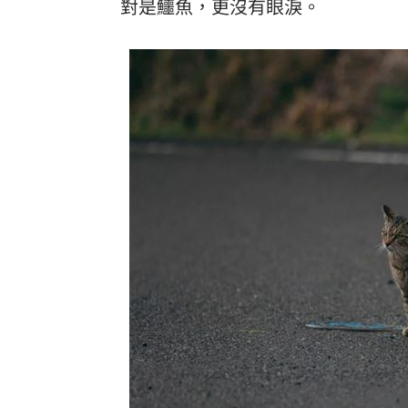
對是鱷魚，更沒有眼淚。
亡妹慘遭公公毒手 表姊曝父親節悲傷
兄弟2資深主力倒下 張志豪、許基宏動
美國揭最新UFO檔案 巨型三角飛行物
漢光42無人機秀攻擊力 展現濱海打擊
台灣彩券開獎直播中
20:31
LIVE三立+24小時直播
15:27
三立iNEWS新聞台線上直播
18:00
AI時代！威力馬導入智慧營運系統提升
台彩父親節推新刮刮樂千萬頭獎超「爸
商場戰國來臨 台中「頂奢大道」逐漸