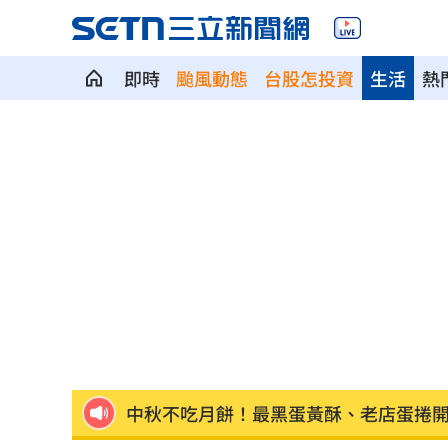
即時
颱風動態
台股怎投資
生活
熱
藥華藥AOP仲裁出爐 公司財務無重大
英特爾靠川普不夠 業界:客戶不敢惹台積
「最美變性人」揭離婚真相 自曝主動
慈濟內部信曝光！還原遭詐10億採購過
結婚契機曝 HAHA「這一句話」讓星認
中秋不吃月餅！最黑蛋黃酥、老店蛋捲