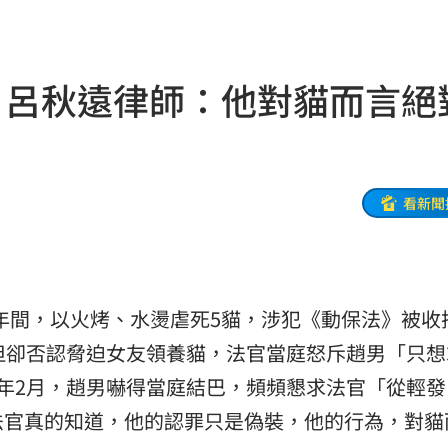
媽媽
14:50
錢花
14:46
 呂秋遠律師：他對貓而言絕
長
14:39
幕
14:36
動
14:36
看新聞
了
14:33
:32
3年間，以火烤、水燙虐死5貓，涉犯《動保法》被收
聲了
14:32
但卻否認脅迫女友領養貓，法官當庭怒斥趙男「只想
看
14:30
年2月，趙男嚇得當庭結巴，頻頻懇求法官「從輕發
法官真的知道，他的認罪只是偽裝，他的行為，對貓
下架
14:28