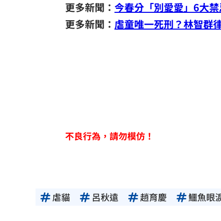
更多新聞：
今春分「別愛愛」6大禁
更多新聞：
虐童唯一死刑？林智群
不良行為，請勿模仿！
虐貓
呂秋遠
趙育慶
鱷魚眼