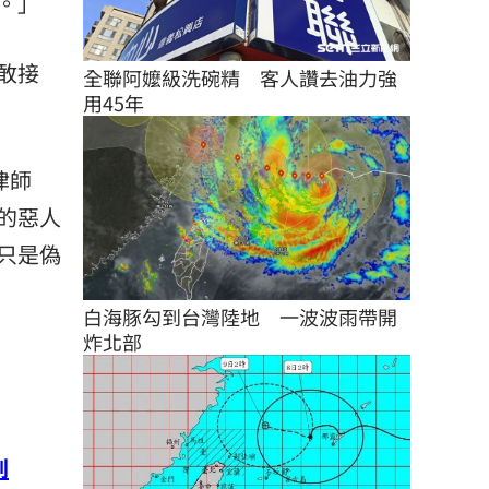
。」
敢接
全聯阿嬤級洗碗精　客人讚去油力強
用45年
律師
的惡人
只是偽
白海豚勾到台灣陸地　一波波雨帶開
炸北部
到