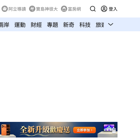
阿立導讀
寶島神很大
富房網
登入
兩岸
運動
財經
專題
新奇
科技
旅遊
汽車
寵物