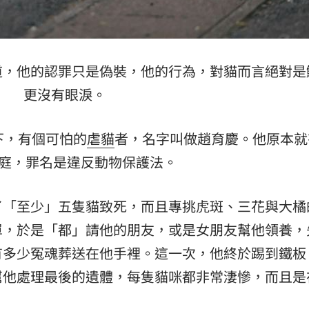
場！
10:30
熱潮
10:00
道，他的認罪只是偽裝，他的行為，對貓而言絕對是
15
更沒有眼淚。
下，有個可怕的
虐貓
者，名字叫做趙育慶。他原本就
出庭，罪名是違反動物保護法。
了「至少」五隻貓致死，而且專挑虎斑、三花與大橘
單，於是「都」請他的朋友，或是女朋友幫他領養，
有多少冤魂葬送在他手裡。這一次，他終於踢到鐵板
幫他處理最後的遺體，每隻貓咪都非常淒慘，而且是