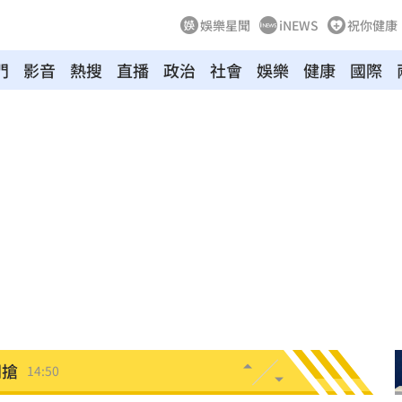
娛樂星聞
iNEWS
祝你健康
門
影音
熱搜
直播
政治
社會
娛樂
健康
國際
影響
15:12
電
15:02
放手
15:02
程
14:58
定他
14:58
開搶
14:50