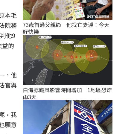
原本毛
73歲首過父親節　他找亡妻淚：今天
法院務
好快樂
判他9
法益的
一，他
法官與
白海豚颱風影響時間增加　1地區恐炸
雨3天
呃，我
也願意