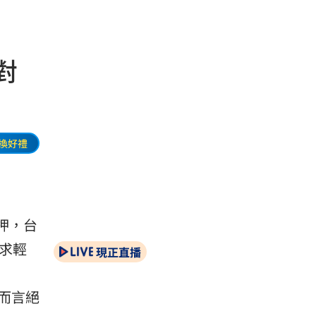
對
換好禮
押，台
求輕
現正直播
而言絕