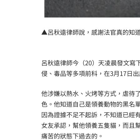
「拍片人的多重宇宙」職涯論壇9/12登
8國球員齊聚高雄 Formosa 7s掀足球
▲呂秋遠律師說，感謝法官真的知
理想混蛋號召粉絲跨海追星吃美食！
18:
呂秋遠律師今（20）天凌晨發文寫
侵、毒品等多項前科，在3月17日
他涉嫌以熱水、火烤等方式，虐待
色。他知道自己是領養動物的黑名
因為證據不足不起訴，不知道已經
女友承認，幫他領養五隻貓，而且
痛苦的狀態下過去的。