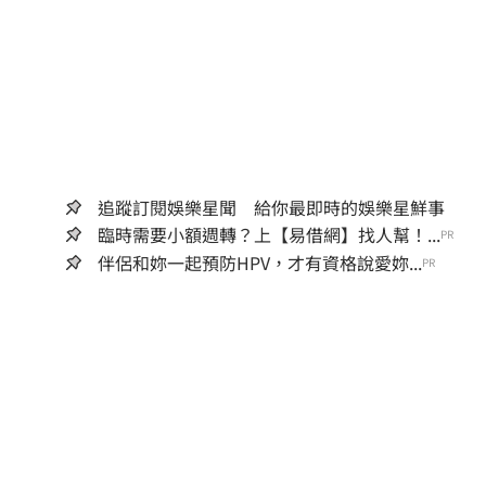
追蹤訂閱娛樂星聞 給你最即時的娛樂星鮮事
臨時需要小額週轉？上【易借網】找人幫！...
PR
伴侶和妳一起預防HPV，才有資格說愛妳...
PR