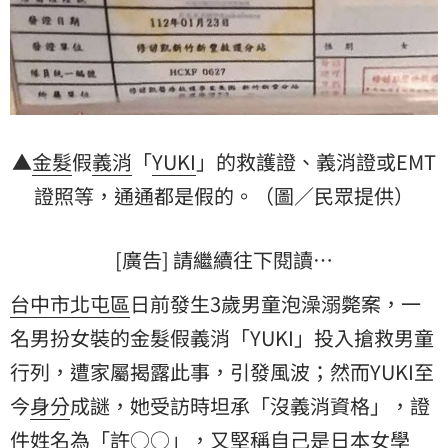
▲
金髮
假
義消
「
YUKI
」的救護證、義消證或EMT
證照等，通通都是假的。（圖／民眾提供）
[廣告] 請繼續往下閱讀…
台中市北屯區
日前發生3歲男童泡澡溺斃案，一
名男扮女裝的金髮假義消「YUKI」投入搶救男童
行列，遭家屬揭露此事，引發風波；然而YUKI至
今
身分
成謎，她受訪時坦承「沒義消資格」，證
件姓名為「許○○」，又堅稱自己是日本女學