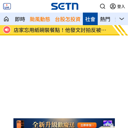
登入
即時
颱風動態
台股怎投資
社會
熱門
影音
被打
新／土城砂石車滲漏爛泥掉滿地 警追查
公視預
中