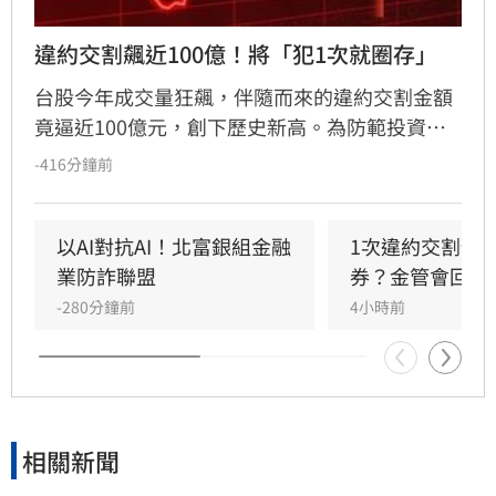
違約交割飆近100億！將「犯1次就圈存」
台股今年成交量狂飆，伴隨而來的違約交割金額
竟逼近100億元，創下歷史新高。為防範投資人
利用高槓桿「空手套白狼」，金管會擬祭出鐵腕
-416分鐘前
政策，規劃修法將違約交割規範緊縮為「1次違
約即圈存」，取消過往的緩衝空間。同時，官方
正密切監控房貸、信貸等「4貸同堂」的極端槓
以AI對抗AI！北富銀組金融
1次違約交割預
桿亂象，並籌建「台股儀表板」整合跨機構數
業防詐聯盟
券？金管會回應
據，透過強化風險監理與資訊透明化，全面防堵
-280分鐘前
4小時前
市場投機風氣，引導台股回歸理性投資基本面，
維護資本市場秩序與金融穩定。
相關新聞