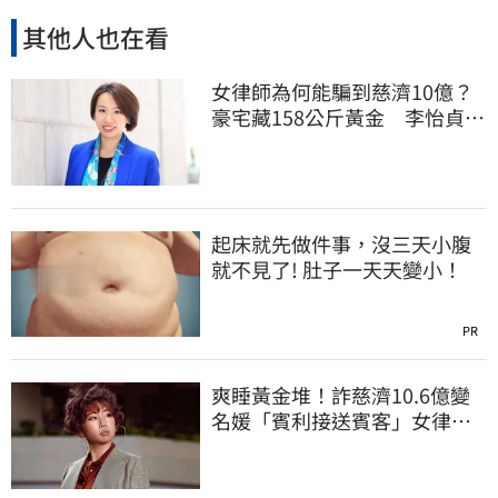
其他人也在看
女律師為何能騙到慈濟10億？
豪宅藏158公斤黃金 李怡貞驚
曝背後身分
起床就先做件事，沒三天小腹
就不見了! 肚子一天天變小！
PR
爽睡黃金堆！詐慈濟10.6億變
名媛「賓利接送賓客」女律師
超奢華生活曝光