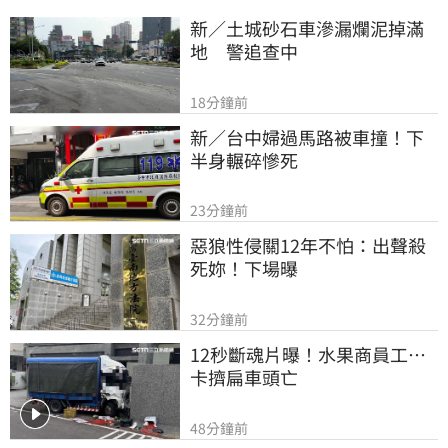
新／土城砂石車滲漏爛泥掉滿
地　警追查中
18分鐘前
新／台中婦過馬路被車撞！下
半身輾碎慘死
23分鐘前
惡狼性侵關12年不怕：出聲殺
死妳！下場曝
32分鐘前
12秒斷魂片曝！水果商員工…
卡擠扁車頭亡
48分鐘前