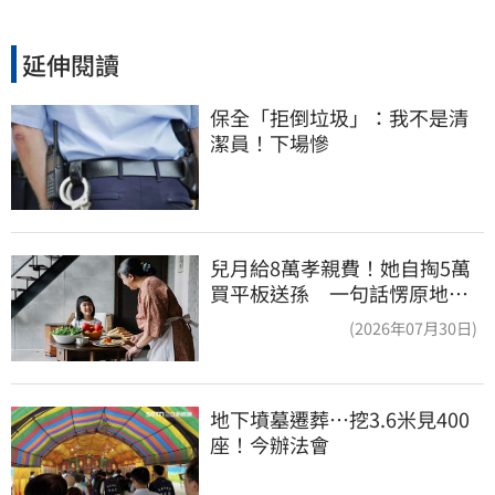
延伸閱讀
保全「拒倒垃圾」：我不是清
潔員！下場慘
兒月給8萬孝親費！她自掏5萬
買平板送孫 一句話愣原地
「傷心不已」
(2026年07月30日)
地下墳墓遷葬…挖3.6米見400
座！今辦法會