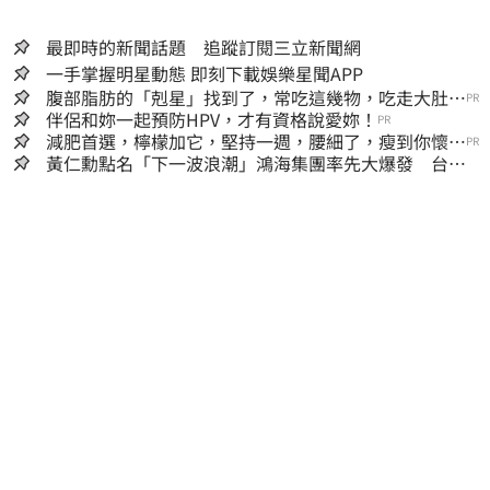
最即時的新聞話題 追蹤訂閱三立新聞網
一手掌握明星動態 即刻下載娛樂星聞APP
腹部脂肪的「剋星」找到了，常吃這幾物，吃走大肚
PR
囊，瘦出小蠻腰
伴侶和妳一起預防HPV，才有資格說愛妳！
PR
減肥首選，檸檬加它，堅持一週，腰細了，瘦到你懷疑
PR
人生
黃仁勳點名「下一波浪潮」鴻海集團率先大爆發 台股
這族群全面噴出