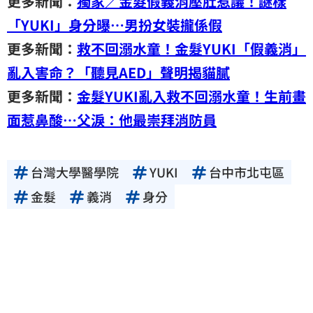
更多新聞：
獨家／金髮假義消壓肚惹議！謎樣
「YUKI」身分曝…男扮女裝攏係假
更多新聞：
救不回溺水童！金髮YUKI「假義消」
亂入害命？「聽見AED」聲明揭貓膩
更多新聞：
金髮YUKI亂入救不回溺水童！生前畫
面惹鼻酸…父淚：他最崇拜消防員
台灣大學醫學院
YUKI
台中市北屯區
金髮
義消
身分