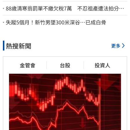
88歲清寒翁罰單不繳欠稅7萬 不忍祖產遭法拍分
割 家族按月代繳償債
失蹤5個月！新竹男墜300米深谷…已成白骨
熱搜新聞
更多
金管會
台股
投資人