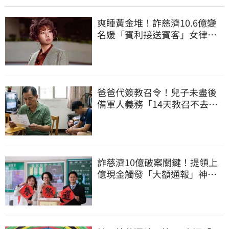
爽睡黃金堆！詐慈濟10.6億變
名媛「賓利接送賓客」女律師
超奢華生活曝光
爸爸代簽教召令！兒子未盡後
備軍人義務「14天教召不去」
換3個月刑期
詐慈濟10億破案關鍵！提領上
億現金觸發「大額通報」神鬼
律師遭擊落內幕