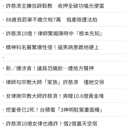
詐慈濟主嫌信辟穀教 收押全破功嗑光便當
88歲翁罰單不繳欠稅7萬 祖產險遭法拍
詐慈濟10億！律師驚揭陳時中『根本先知』
精神科名醫驚爆性侵！逼男病患跪地硬上
新／爆涉貪！議員范織欽…遭檢方聲押
律師勾宗教大師「家族」詐慈濟 僅她交保
女律揪宗教大師詐慈濟！爽睡10.6億黃金堆
挖童骨已2死！台積電「3神明駐駕畫面曝」
詐慈濟10億女律也遇詐！借2億蓋天空塔