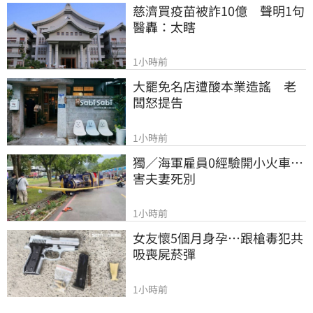
慈濟買疫苗被詐10億　聲明1句
醫轟：太瞎
1小時前
大罷免名店遭酸本業造謠　老
闆怒提告
1小時前
獨／海軍雇員0經驗開小火車…
害夫妻死別
1小時前
女友懷5個月身孕…跟槍毒犯共
吸喪屍菸彈
1小時前