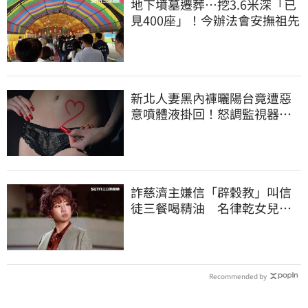
地下墳墓遷葬…挖3.6米深「已
見400座」！今辦法會安撫祖先
新北人妻黑內褲曬陽台竟遭惡
意噴體液掛回！怒調監視器竟
是老公爺爺所為
詐慈濟主嫌信「辟穀教」叫信
徒三餐喝精油 名律乾女兒卻
吃鮑魚喝紅酒
Recommended by