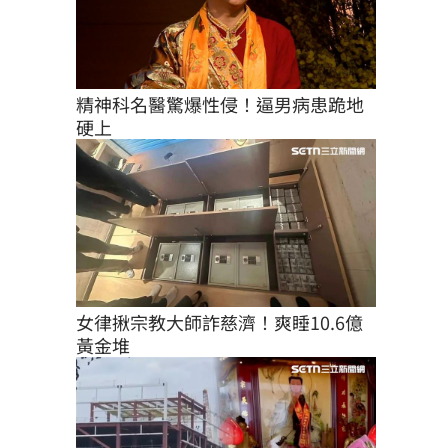
精神科名醫驚爆性侵！逼男病患跪地
硬上
女律揪宗教大師詐慈濟！爽睡10.6億
黃金堆