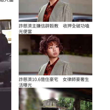
詐慈濟主嫌信辟穀教　收押全破功嗑
光便當
詐慈濟10.6億住豪宅　女律師豪奢生
活曝光