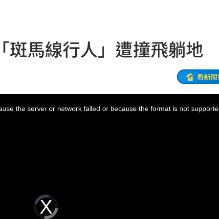
應了
13:26
5千
13:24
「斑馬線行人」遭撞飛躺地
特報
13:21
國
13:13
看新聞
味道
13:12
use the server or network failed or because the format is not supporte
回應
13:08
舉辦
13:08
發聲
13:05
徒刑
13:03
Video
Player
is
loading.