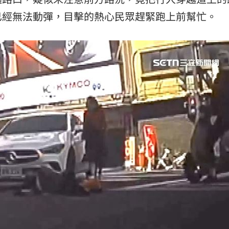
已經無法動彈，目擊的熱心民眾趕緊跑上前幫忙。