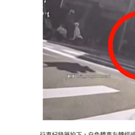
8國球員齊聚高雄 Formosa 7s掀足球
理想混蛋號召粉絲跨海追星吃美食！
18:
行車紀錄器拍下，白色轎車左轉經