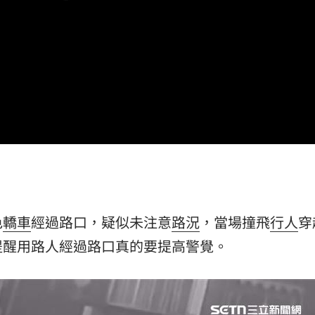
賽
13:00
s
12:53
12:51
12:50
色
轎車
經過路口，疑似未注意
路況
，當場撞飛
行人
穿
成形
提醒用路人經過路口真的要提高警覺。
12:00
」氣
12:00
場！
10:30