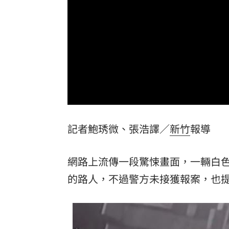
Audi限定福利 帶車迷前進F1新加坡大
有線電視員工「姿勢像休息」竟已死12hr
金融族群開趴放紅煙火 這2檔沒被邀請
王凱靈堂開放 「純白燦笑遺照」曝光
台灣彩券開獎直播中
20:31
記者鮑琇微、張浩譯／
新竹
報導
LIVE三立+24小時直播
15:27
三立iNEWS新聞台線上直播
18:00
網路上流傳一段驚悚畫面，一輛白
商場戰國來臨 台中「頂奢大道」逐漸
的路人，不過警方未接獲報案，也
台彩父親節推新刮刮樂千萬頭獎超「爸
「拍片人的多重宇宙」職涯論壇9/12登