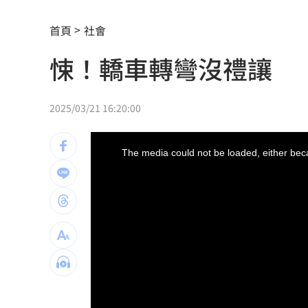
小刀驚傳離婚台玻千金 孫德榮鬆口回
首頁
社會
台積電上看3千不夠！他估這年有望衝到
悚！轎車轉彎沒禮讓 
林庭謙加盟戰神 球團街頭狂發3000份
《蜘蛛人》結婚了！湯姆千黛亞甜炸英
2025/03/21 16:20:00
林琇琪父親肝癌病逝！錄音室驚現亡父
This
is
a
The media could not be loaded, either beca
modal
小24歲女友學歷遭疑！姜厚任霸氣護愛
window.
小秦漢張海漢逝世享壽68歲！後事低調
肥大叔離世享年46歲 對手丟丟妹悼念
醋男14刀捅肺殺情敵！裹屍棄溝判無期
執法重壓 外送平台還有選擇？
13:00