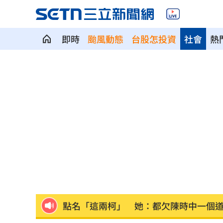
即時
颱風動態
台股怎投資
社會
熱
泰校園爆槍擊！釀7死15傷 學生槍手身
柯文哲拄拐杖卻能嚇一跳！陳智菡全說
《百味》王凱驟逝 製作人靈堂悼念殺
亮哲父愛爆發！15年前第一次抱女兒淚
點名「這兩柯」 她：都欠陳時中一個
獨／遭黑「假開店、真選舉」闆娘曝藏