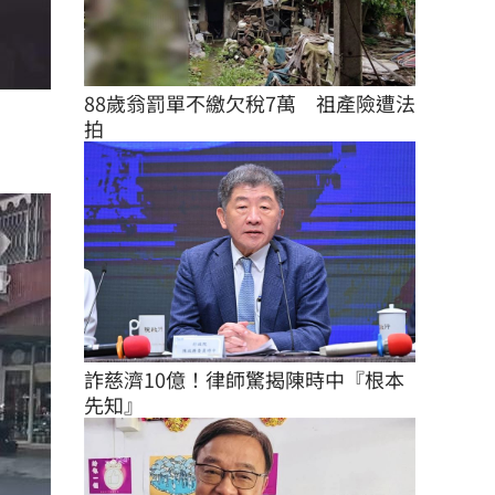
88歲翁罰單不繳欠稅7萬　祖產險遭法
拍
詐慈濟10億！律師驚揭陳時中『根本
先知』