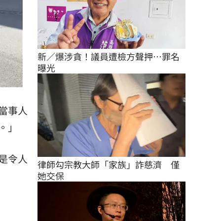
新／爆涉貪！議員遭檢方聲押…罪名
曝光
當事人
。」
是令人
律師勾宗教大師「家族」詐慈濟　僅
她交保