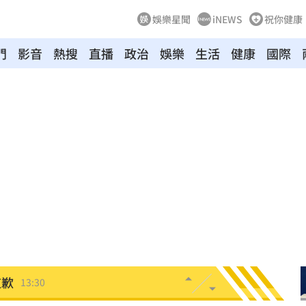
娛樂星聞
iNEWS
祝你健康
門
影音
熱搜
直播
政治
娛樂
生活
健康
國際
亡
13:43
了
13:38
青了
13:34
崩
13:33
道歉
13:30
鏡人
13:29