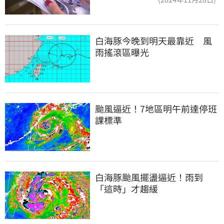
白海豚今晚到明天最靠近　風
雨搖滾區曝光
颱風逼近！7地區明午前達停班
課標準
白海豚颱風擺盪逼近！雨到
「這時」才趨緩