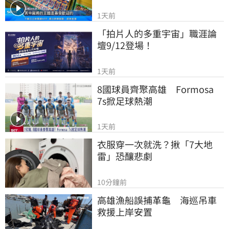
1天前
「拍片人的多重宇宙」職涯論
壇9/12登場！
1天前
8國球員齊聚高雄　Formosa 
7s掀足球熱潮
1天前
衣服穿一次就洗？揪「7大地
雷」恐釀悲劇
10分鐘前
高雄漁船誤捕革龜　海巡吊車
救援上岸安置