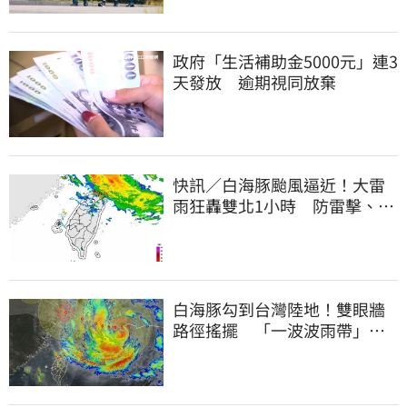
政府「生活補助金5000元」連3
天發放 逾期視同放棄
快訊／白海豚颱風逼近！大雷
雨狂轟雙北1小時 防雷擊、強
陣風
白海豚勾到台灣陸地！雙眼牆
路徑搖擺 「一波波雨帶」開
炸北部時程曝