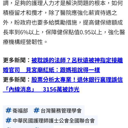
調，足夠的護理人力才是解決問題的根本，如何
積極留才和攬才，除了醫院應強化薪資待遇之
外，盼政府也要多給獎勵措施，提高健保總額成
長率到6%以上，保障健保點值0.95以上，強化醫
療機構經營韌性。
更多新聞：
被耽誤的法師？呂秋遠被神指定接離
婚官司 見宮廟紅紙：跟媽祖說得一樣
更多新聞：
股票分析太專業！退休銀行襄理誤信
「內線消息」 3156萬被詐光
衛福部
台灣醫務管理學會
中華民國護理師護士公會全國聯合會