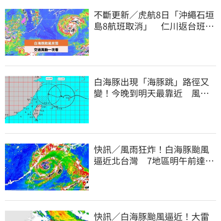
不斷更新／虎航8日「沖繩石垣
島8航班取消」 仁川返台班機
提前1天起飛
白海豚出現「海豚跳」路徑又
變！今晚到明天最靠近 風雨
搖滾區曝光
快訊／風雨狂炸！白海豚颱風
逼近北台灣 7地區明午前達停
班課標準
快訊／白海豚颱風逼近！大雷