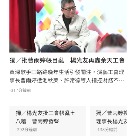
獨／批曹雨婷帳目亂　楊光友再轟余天工會
資深歌手田路路晚年生活引發關注，演藝工會理
事長曹雨婷遭池秋美、許常德等人指控財務不透
明及未照顧資深藝人，引發演藝圈軒然大波。針
-317分鐘前
對李亞萍提及余天過去經營工會的貢獻，前理事
長楊光友出面駁斥，澄清余天所屬工會與演藝工
會無關，更直言演藝圈工會林立現象混亂，強調
獨／楊光友批工會帳亂七
獨／曹雨婷挨轟
自己成立的台灣演藝人員協會運作順利，不願捲
八糟　曹雨婷發聲
理事長楊光友開
入紛爭。這場關於藝人工會權益與財務管理的爭
-292分鐘前
-138分鐘前