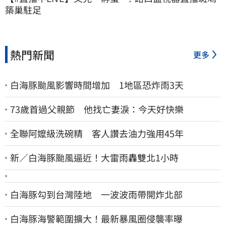
築巢駐足
熱門新聞
更多
白海豚颱風影響時間增加 1地區恐炸雨3天
73歲首過父親節 他找亡妻淚：今天好快樂
全聯阿嬤級洗碗精 客人讚去油力強用45年
新／白海豚颱風逼近！大雷雨轟雙北1小時
白海豚勾到台灣陸地 一波波雨帶開炸北部
白海豚海警範圍擴大！最新暴風圈侵襲率曝