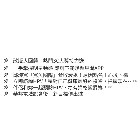
護理師
月薪
改版大回饋 熱門3C大獎接力送
一手掌握明星動態 即刻下載娛樂星聞APP
邱瓈寬「寬魚國際」營收衰退！原因點名王心凌、楊丞
琳網笑翻：太誠實
立即諮詢HPV！是對自己健康最好的投資，把握現在不
PR
嫌晚！
伴侶和妳一起預防HPV，才有資格說愛妳！
PR
華邦電法說會後 新目標價出爐