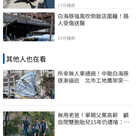
17分鐘前
白海豚強風吹倒飯店圍籬！路
人受傷送醫
19分鐘前
其他人也在看
所幸無人車通過！中颱白海豚
逐漸逼近 北市工地鷹架突倒
塌
無用老爸！單親父棄高薪 顧
自閉雙胞胎兒15年仍遭嗆：怎
不教好再帶出門