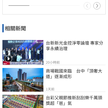
議，隨著各界大咖發聲，讓演藝圈內部矛盾浮上
檯面，也凸顯了資深藝人照護制度的結構性問
題，引發社會廣泛關注與討論。
相關新聞
台新新光金控淨零論壇 專家分
享永續治理
20小時前
商場戰國來臨　台中「頂奢大
道」逐漸成形
1天前
台彩父親節推新刮刮樂千萬頭
獎超「爸」氣