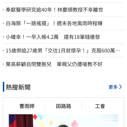
奉獻醫學研究逾40年！林慶順教授不幸離世
白海豚「一路搖擺」！週末各地風雨時程曝
小確幸！一早入帳4.2萬 還有18筆錢連發
15歲倒追27歲男「交往1月就懷孕！」克服600萬債
務 36歲美魔女當阿嬤了
棄高薪顧自閉雙胞兒 單親父仍遭嗆教不好
熱搜新聞
更多
曹雨婷
田路路
工會