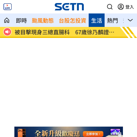
登入
即時
颱風動態
台股怎投資
生活
熱門
影音
國紀
被目擊現身三總直腸科 67歲徐乃麟證實
南澳住
了