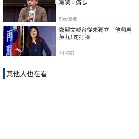
黨喊：痛心
58分鐘前
鄭麗文喊台從未獨立！他翻馬
英九1句打臉
1小時前
其他人也在看