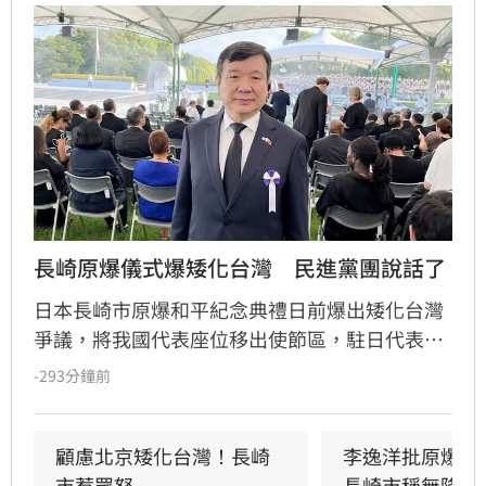
長崎原爆儀式爆矮化台灣　民進黨團說話了
日本長崎市原爆和平紀念典禮日前爆出矮化台灣
爭議，將我國代表座位移出使節區，駐日代表李
逸洋為捍衛國格拒絕出席。民進黨團對此表達嚴
-293分鐘前
正不滿，強調此舉對台灣極不禮貌。儘管長崎市
政府安排失當，但民進黨團強調，台灣與日本長
期互為命運共同體，台日民間友誼深厚且交流密
顧慮北京矮化台灣！長崎
李逸洋批原爆典
切，不會因此次個案動搖雙邊關係。
市惹眾怒
長崎市稱無降格