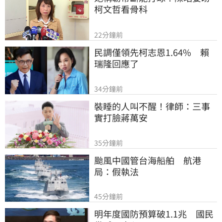
柯文哲看骨科
22分鐘前
民調僅領先柯志恩1.64%　賴
瑞隆回應了
34分鐘前
裝睡的人叫不醒！律師：三事
實打臉蔣萬安
35分鐘前
颱風中國管台海船舶　航港
局：假執法
45分鐘前
明年度國防預算破1.1兆　國民