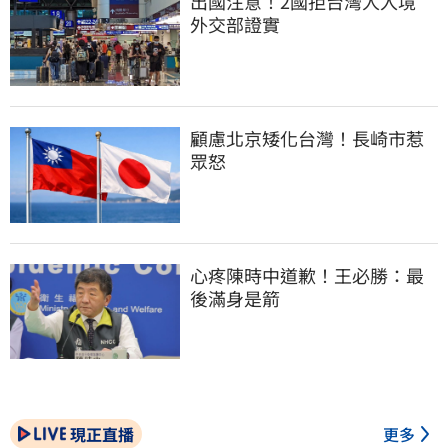
出國注意！2國拒台灣人入境　
外交部證實
顧慮北京矮化台灣！長崎市惹
眾怒
心疼陳時中道歉！王必勝：最
後滿身是箭
現正直播
更多