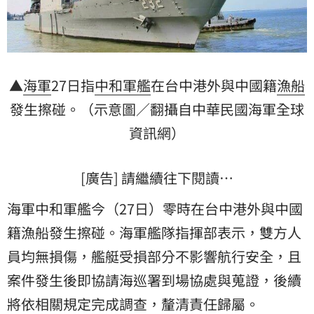
▲
海軍
27日指
中和軍艦
在台中港外與中國籍
漁船
發生擦碰。（示意圖／翻攝自中華民國海軍全球
資訊網）
[廣告] 請繼續往下閱讀…
海軍中和軍艦今（27日）零時在台中港外與中國
籍漁船發生擦碰。海軍艦隊指揮部表示，雙方人
員均無損傷，艦艇受損部分不影響航行安全，且
案件發生後即協請海巡署到場協處與蒐證，後續
將依相關規定完成調查，釐清責任歸屬。