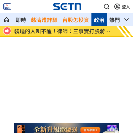
登入
即時
慈濟遭詐騙
台股怎投資
政治
熱門
影
應了
裝睡的人叫不醒！律師：三事實打臉蔣萬
妖股漲
安
睡