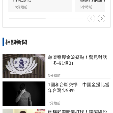
18分鐘前
6小時前
相關新聞
慈濟案爆金流疑點！驚見對話
「多按1個0」
3分鐘前
1國和台斷交慘　中國金援比當
年台灣少99%
7分鐘前
她稱韌帶斷能打球！陳昭姿盼