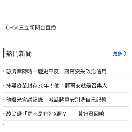
CH54三立新聞台直播
熱門新聞
更多
慈濟案陳時中歷史平反 蔣萬安失政治信用
抹黑疫苗封存30年！他：蔣萬安就是召集人
他曝光會議記錄 喊話蔣萬安別洗自己記憶
酸民疑「是不是有她X照？」 黃智賢回嗆