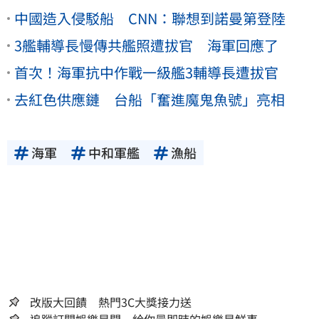
中國造入侵駁船 CNN：聯想到諾曼第登陸
3艦輔導長慢傳共艦照遭拔官 海軍回應了
首次！海軍抗中作戰一級艦3輔導長遭拔官
去紅色供應鏈 台船「奮進魔鬼魚號」亮相
海軍
中和軍艦
漁船
改版大回饋 熱門3C大獎接力送