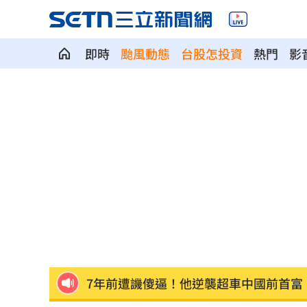
即時
颱風動態
台股怎投資
熱門
影
ETF爆208億逃命潮！ 溫建勳揭買盤
04:2
記憶體加金融雙王牌 這檔瞄準韓股長
台中社宅驚見中國國徽！網全炸鍋
04:09
瞄準胃癌新療法 醣聯啟動一期臨床試
到了機場才知出不去！中國爆鎖國新法
7年前遭譏傻逼！他逆襲超車中國前首富