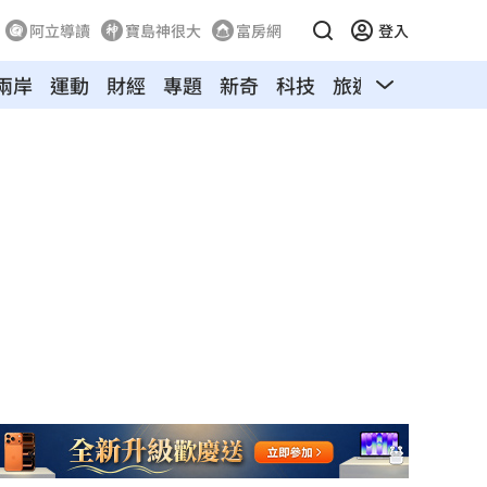
阿立導讀
寶島神很大
富房網
登入
兩岸
運動
財經
專題
新奇
科技
旅遊
汽車
寵物