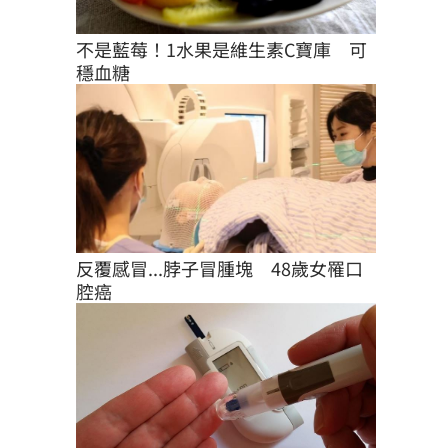
不是藍莓！1水果是維生素C寶庫　可
穩血糖
反覆感冒...脖子冒腫塊　48歲女罹口
腔癌