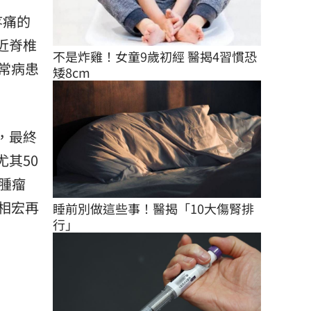
疼痛的
近脊椎
不是炸雞！女童9歲初經 醫揭4習慣恐
常病患
矮8cm
，最終
其50
腫瘤
相宏再
睡前別做這些事！醫揭「10大傷腎排
行」