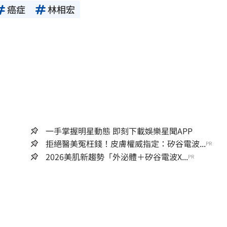
癌症
林相宏
一手掌握明星動態 即刻下載娛樂星聞APP
拒絕醫美冤枉錢！皮膚權威指定：矽谷電波...
PR
2026美肌新趨勢「外泌體＋矽谷電波X...
PR