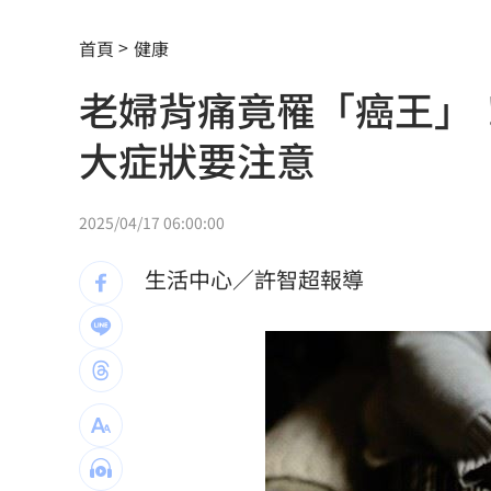
女兒一句話 兩老退休生活全變調
03:05
首頁
健康
記憶體產能全被大廠包下 驚人漲價潮
老婦背痛竟罹「癌王」
北美訂單補爆 聯發科小金雞EPS至27.1
大症狀要注意
AI和你讀的不同！實測《時代》驚揭1真
這大廠三支柱到位 全年EPS上看5.68元
2025/04/17 06:00:00
慈濟買BNT被詐10億！藍昔嗆擋疫苗網
生活中心／許智超報導
它躋身美禁令受惠者 上半年EPS衝2.5
高溫重創雞蛋產量 最快要等到9月才回
7月營收寫同期次高 聯寶訂單看到2027
台股收復44000點大關 2關鍵看AI產業