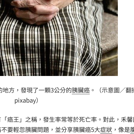
2歲
01:10
光
01:05
宿費
01:04
孝順
01:02
的地方，發現了一顆3公分的
胰臟癌
。（示意圖／翻
pixabay）
15
有「癌王」之稱，發生率常等於死亡率。對此，禾馨
痛不要輕忽胰臟問題，並分享胰臟癌5大
症狀
，像是