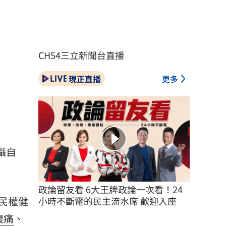
CH54三立新聞台直播
現正直播
更多
攝自
政論留友看 6大王牌政論一次看！24
民權健
小時不斷電的民主流水席 歡迎入座
腹痛
、