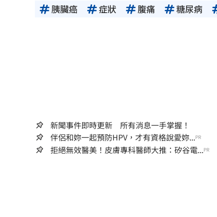
胰臟癌
症狀
腹痛
糖尿病
新聞事件即時更新 所有消息一手掌握！
伴侶和妳一起預防HPV，才有資格說愛妳...
PR
拒絕無效醫美！皮膚專科醫師大推：矽谷電...
PR