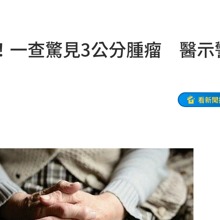
來襲
03:04
！一查驚見3公分腫瘤 醫示
2元
02:30
相
02:10
02:00
看新聞
朝聖
01:35
8元
01:30
穩
01:26
年
01:20
發展
01:13