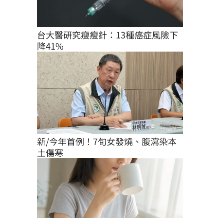
台大醫研究瘦瘦針：13種癌症風險下
降41%
新/今年首例！7旬女發燒、腹瀉染本
土傷寒