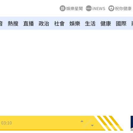
娛樂星聞
iNEWS
祝你健康
音
熱搜
直播
政治
社會
娛樂
生活
健康
國際
8
牛！
04:22
驗！
04:02
03:57
03:10