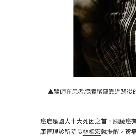
他見搶案挺身相救遭圍毆亡！嫌犯最小1
扣款人數狂增4成 國泰小龍基金布局曝
車是我的、油也是我的 睡車竟被收住
24歲存款破百萬！她公開致富關鍵：超
台灣彩券開獎直播中
20:31
LIVE三立+24小時直播
15:27
三立iNEWS新聞台線上直播
▲醫師在患者胰臟尾部靠近背後
18:00
理想混蛋號召粉絲跨海追星吃美食！
18:
癌症
是國人十大死因之首，胰臟癌
康管理診所院長
林相宏
就提醒，背