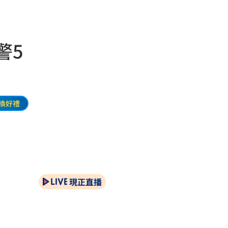
警5
換好禮
現正直播