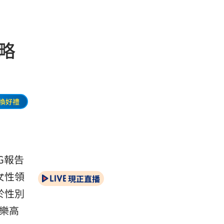
略
換好禮
SG報告
的女性領
現正直播
於性別
是樂高