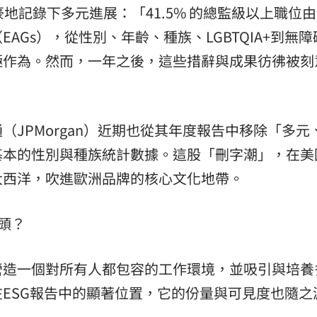
豪地記錄下多元進展：「41.5% 的總監級以上職位
熱潮
10:00
AGs），從性別、年齡、種族、LGBTQIA+到無障
15
極作為。然而，一年之後，這些措辭與成果彷彿被刻
JPMorgan）近期也從其年度報告中移除「多元
基本的性別與種族統計數據。這股「刪字潮」，在美
大西洋，吹進歐洲品牌的核心文化地帶。
頭？
營造一個對所有人都包容的工作環境，並吸引與培養
ESG報告中的顯著位置，它的份量與可見度也隨之