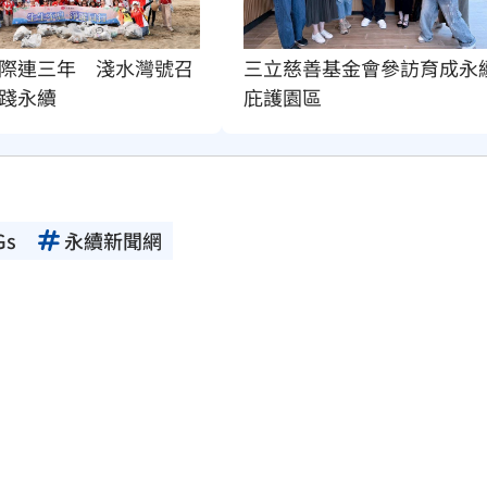
際連三年　淺水灣號召
三立慈善基金會參訪育成永
踐永續
庇護園區
Gs
永續新聞網