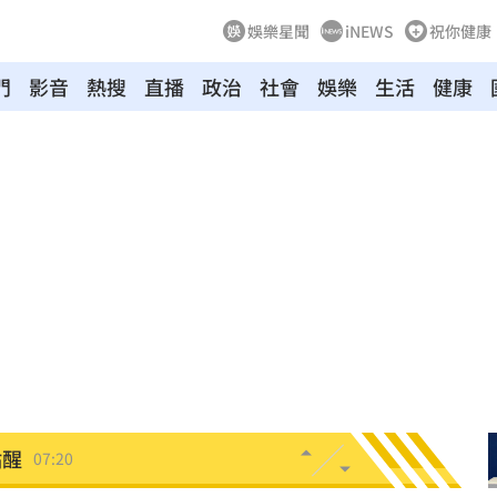
娛樂星聞
iNEWS
祝你健康
門
影音
熱搜
直播
政治
社會
娛樂
生活
健康
:00
爆
07:49
發聲
07:49
題
07:44
北部
07:43
點醒
07:20