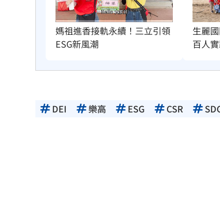
媽祖進香接軌永續！三立引領
生麗國
ESG新風潮
百人實
DEI
樂高
ESG
CSR
SD