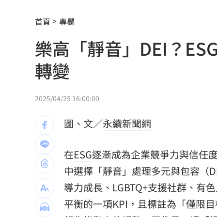
盤前／Fed升息警報降 台股反攻關鍵曝
首頁
專欄
當年日本捐台AZ疫苗真相曝 專為台灣
樂高「靜音」DEI？E
美官員：伊朗與阿曼很快就荷莫茲達成
轉變
植物人妻獲賠1035萬…尪照顧她卻被岳
宏都拉斯蝦農嗆中：寧多付20%關稅賣
2025/04/25 16:00:00
當年日本捐我AZ秘辛！他牽線揭專為台
圖、文／
永續新聞網
白海豚劇烈降雨來了 8縣市大雨特報開
在
ESG
逐漸成為企業競爭力與信任
特斯拉撞12車！目擊者：賓士擋下救好
中選擇「靜音」處理多元與包容（Divers
姜厚任女友「3碩1博」爆造假！本人發
導力成長、LGBTQ+支援社群、
平衡的一項KPI，且標註為「僅限目標
慈濟遭詐10億 AIT突發文打擊詐騙網笑