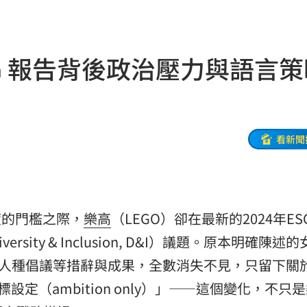
光
07:20
生產
07:14
SG 報告背後政治壓力與語言策
協議
07:09
母告
07:08
台灣
07:00
看新聞
生產
06:52
炸
06:40
度的門檻之際，
樂高
（LEGO）卻在最新的2024年E
多人
06:37
ity & Inclusion, D&I）議題。原本明確陳述
聲了
06:33
有色人種倡議等措辭與成果，全數消失不見，只留下關
設定（ambition only）」——這個變化，不只
翻
06:09