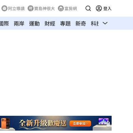
阿立導讀
寶島神很大
富房網
登入
國際
兩岸
運動
財經
專題
新奇
科技
旅遊
汽車