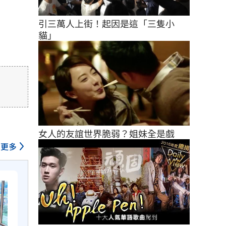
引三萬人上街！起因是這「三隻小
貓」
女人的友誼世界脆弱？姐妹全是戲
更多