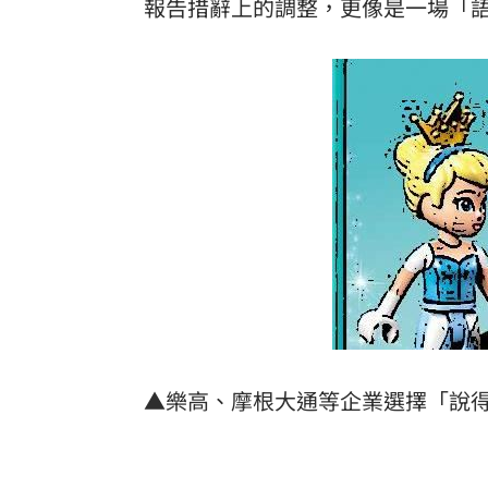
報告措辭上的調整，更像是一場「
新北爆警匪追逐…轟4槍射3輪！破窗逮
強彈千點！「18檔」收復失土台股ETF
0
7月急跌觸底 高含積這幾檔受益人激增
白海豚海警範圍擴大！最新暴風圈侵襲
台灣彩券開獎直播中
20:31
LIVE三立+24小時直播
15:27
三立iNEWS新聞台線上直播
18:00
商場戰國來臨 台中「頂奢大道」逐漸
▲樂高、摩根大通等企業選擇「說
台彩父親節推新刮刮樂千萬頭獎超「爸
「拍片人的多重宇宙」職涯論壇9/12登