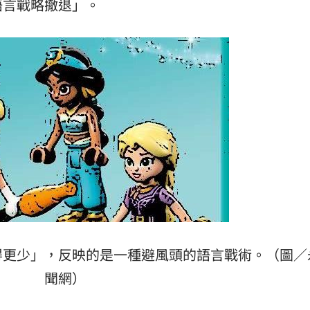
語言戰略撤退」。
毒駕
06:08
6:00
！
05:45
率曝
05:44
成形
12:00
得更少」，反映的是一種避風頭的語言戰術。（圖／
」氣
12:00
聞網）
場！
10:30