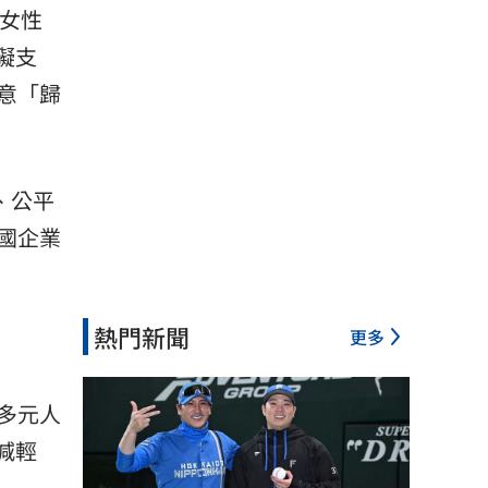
由女性
礙支
意「歸
、公平
國企業
熱門新聞
更多
多元人
減輕