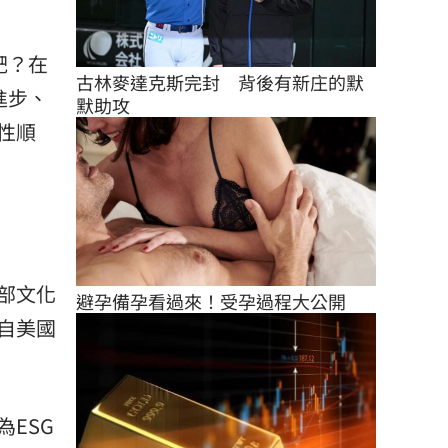
靶？在
古林麥達克斯完封　背後有新庄的默
進步、
默助攻
性順
部文化
避孕備孕看過來！受孕過程大公開
自美國
ESG