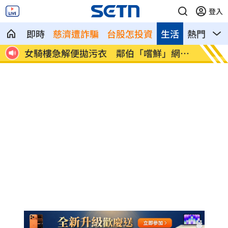
登入
即時
慈濟遭詐騙
台股怎投資
生活
熱門
影
女騎樓急解便拋污衣 鄰伯「嚐鮮」網傻
新/7
眼
曝