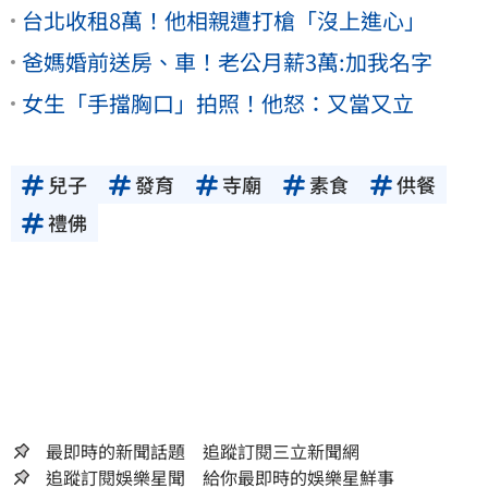
台北收租8萬！他相親遭打槍「沒上進心」
爸媽婚前送房、車！老公月薪3萬:加我名字
女生「手擋胸口」拍照！他怒：又當又立
兒子
發育
寺廟
素食
供餐
禮佛
最即時的新聞話題 追蹤訂閱三立新聞網
追蹤訂閱娛樂星聞 給你最即時的娛樂星鮮事