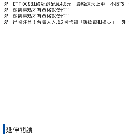
ETF 00881破紀錄配息4.6元！最晚這天上車 不敗教主
讚：表現超越0050
做到這點才有資格說愛你
PR
做到這點才有資格說愛你
PR
出國注意！台灣人入境2國卡關「護照遭扣遣返」 外交
部證實了
延伸閱讀