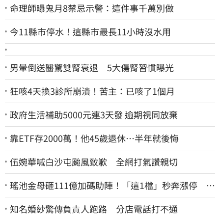
命理師曝鬼月8禁忌示警：這件事千萬別做
今11縣市停水！這縣市最長11小時沒水用
男暈倒送醫驚雙腎衰退 5大傷腎習慣曝光
狂咳4天換3診所崩潰！苦主：已咳了1個月
政府生活補助5000元連3天發 逾期視同放棄
靠ETF存2000萬！他45歲退休…半年就後悔
伍婉華喊白沙屯颱風致歉 全網打氣讚親切
瑤池金母砸111億加碼助陣！「這1檔」秒奔漲停 帶
領散熱雙雄點火
知名婚紗驚傳負責人跑路 分店電話打不通