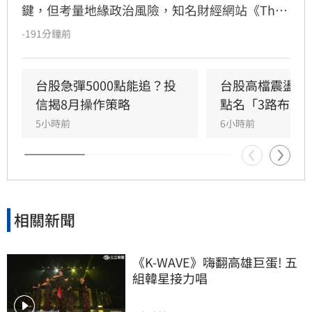
鍵，但考量地緣政治風險，知名財經網站《The 
Motley Fool》建議投資人可轉向關注具支撐力的
-191分鐘前
半導體設備商。其中，掌握極紫外光微影技術的
艾斯摩爾（ASML）及專注晶片製程關鍵工序的
應用材料（Applied Materials）被列為值得長期
台股急彈5000點能追？投
台股高檔震盪怎
持有的潛力標的。隨著AI產業預計在2030年前保
信揭8月操作策略
點名「3路布局
持強勁成長，這些設備供應商的營收與市場價值
5小時前
6小時前
有望持續攀升。專家提醒，投資市場瞬息萬變，
相關建議僅供參考，投資人應審慎評估潛在風險
並自行承擔決策結果。
相關新聞
《K-WAVE》嗨翻高雄巨蛋! 五
組韓星接力唱