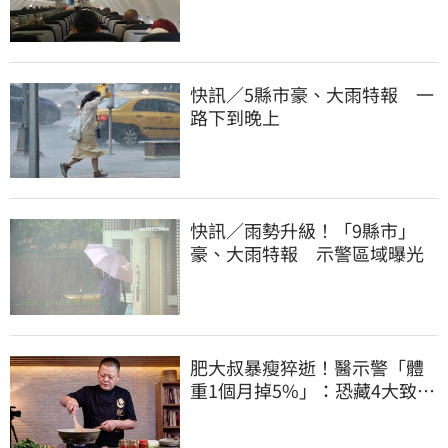
機卡半小時
快訊／5縣市豪、大雨特報 一
路下到晚上
快訊／雨勢升級！「9縣市」
豪、大雨特報 示警區域曝光
肥大叔暴瘦猝逝！醫示警「體
重1個月掉5%」：恐藏4大致命
疾病