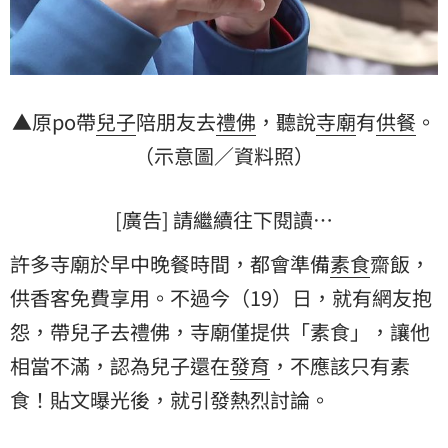
▲原po帶
兒子
陪朋友去
禮佛
，聽說
寺廟
有
供餐
。
（示意圖／資料照）
[廣告] 請繼續往下閱讀…
許多寺廟於早中晚餐時間，都會準備
素食
齋飯，
供香客免費享用。不過今（19）日，就有網友抱
怨，帶兒子去禮佛，寺廟僅提供「素食」，讓他
相當不滿，認為兒子還在
發育
，不應該只有素
食！貼文曝光後，就引發熱烈討論。