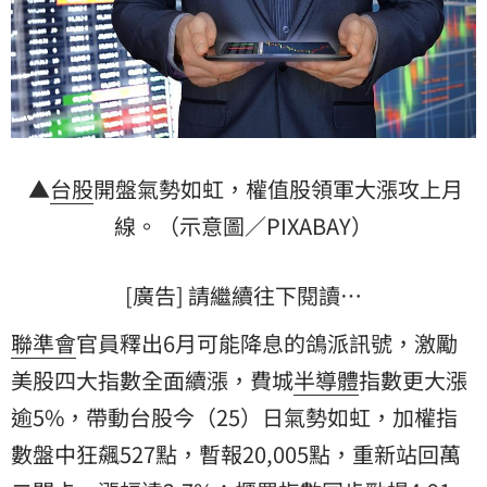
▲
台股
開盤氣勢如虹，權值股領軍大漲攻上月
線。（示意圖／PIXABAY）
[廣告] 請繼續往下閱讀…
聯準會
官員釋出6月可能降息的鴿派訊號，激勵
美股
四大指數全面續漲，費城
半導體
指數更大漲
逾5%，帶動台股今（25）日氣勢如虹，加權指
數盤中狂飆527點，暫報20,005點，重新站回萬