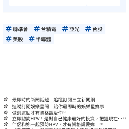
聯準會
台積電
亞光
台股
美股
半導體
最即時的新聞話題 追蹤訂閱三立新聞網
追蹤訂閱娛樂星聞 給你最即時的娛樂星鮮事
做到這點才有資格說愛你
PR
立即諮詢HPV！是對自己健康最好的投資，把握現在不
PR
嫌晚！
伴侶和妳一起預防HPV，才有資格說愛妳！
PR