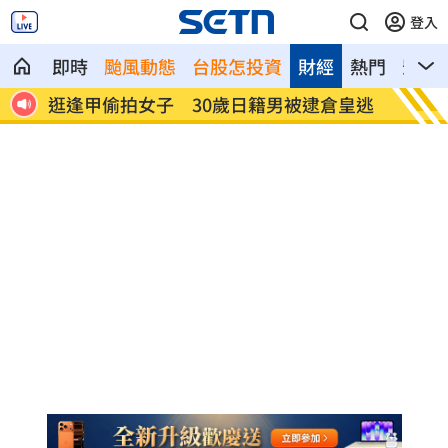
登入
即時
颱風動態
台股怎投資
財經
熱門
影音
收入曝
逛逢甲偷拍女子 30歲日籍男被逮倉皇逃
姜厚任
言