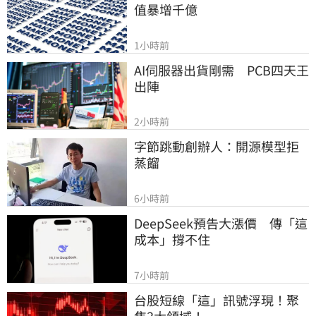
值暴增千億
1小時前
AI伺服器出貨剛需　PCB四天王
出陣
2小時前
字節跳動創辦人：開源模型拒
蒸餾
6小時前
DeepSeek預告大漲價　傳「這
成本」撐不住
7小時前
台股短線「這」訊號浮現！聚
焦3大領域！