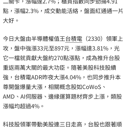
二關卡，漲幅達2.7%；櫃買指數同步勁揚4.91
點，漲幅2.3%，成交動能活絡，盤面紅通通一片
大好。
今日大盤由半導體權值王
台積電
（2330）領軍上
攻，盤中強漲33元至897元，漲幅達3.81%，光
它一檔就貢獻大盤約270點漲點，成為推升台股
重返兩萬大關的最大功臣。隨著美股科技股續
強，台積電ADR昨夜大漲4.04%，也同步推升本
尊開盤爆量大漲，相關概念股如CoWoS、
AMD、AI伺服器、邊緣運算題材齊步上漲，類股
漲幅均超過4%。
科技股領軍帶動美股連三日走高，台股也跟著順