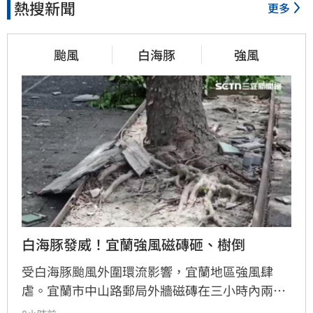
熱搜新聞
更多
颱風
白海豚
強風
白海豚發威！宜蘭強風磁磚砸、樹倒
受白海豚颱風外圍環流影響，宜蘭地區強風肆
虐。宜蘭市中山路郵局外牆磁磚在三小時內兩度
剝落，武營街亦發生磁磚砸地險象，所幸無人傷