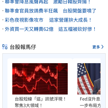
聯準會降息風聲再起 激勵日韓股齊揚！
聯準會官員放鴿費半狂飆 台股開盤要噴了
彩色夜視影像攻市 這家營運拚大成長！
外資買一天又轉賣62億 這五檔被砍好慘！
台股報馬仔
更多
Fed沒升息股
台股短線「這」訊號浮現！
一步布局方向
聚焦3大領域！