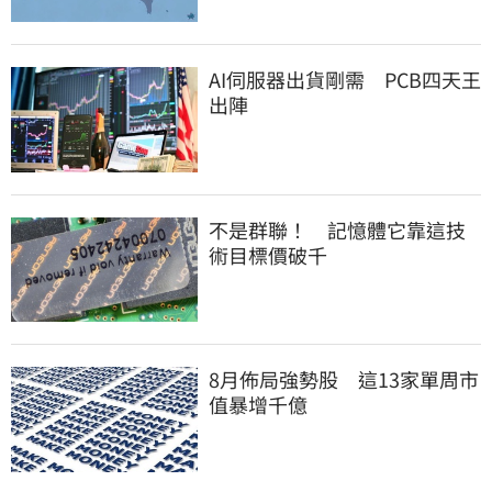
AI伺服器出貨剛需 PCB四天王
出陣
不是群聯！ 記憶體它靠這技
術目標價破千
8月佈局強勢股 這13家單周市
值暴增千億