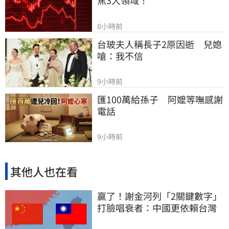
8小時前
台玻夫人稱長子2原因逝　兒媳
嗆：我不信
9小時前
匯100萬給孫子　阿嬤等嘸感謝
電話
9小時前
其他人也在看
贏了！謝金河列「2關鍵數字」
打臉唱衰者：中國更依賴台灣