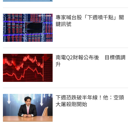
專家喊台股「下週噴千點」關
鍵訊號
南電Q2財報公布後　目標價調
升
下週恐跌破半年線！他：空頭
大屠殺剛開始