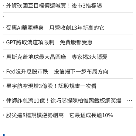
外資砍國巨目標價還喊買！後市3指標曝
受惠AI華麗轉身 月營收創13年新高的它
GPT將取消這項限制 免費版都受惠
馬斯克蓋地球最大晶圓廠 專家揭3大隱憂
Fed沒升息股市跌 投信揭下一步布局方向
星宇航空現增3億股！認股規畫一次看
律師詐慈濟10億！徐巧芯提陳柏惟踢鐵板網笑爆 律
師再曬1照補刀
股災這8檔規模逆勢創高 它最猛成長逾10%