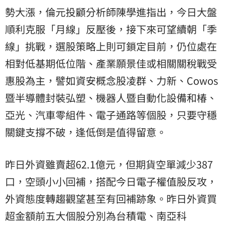
勢大漲，倫元投顧分析師陳學進指出，今日大盤
順利克服「月線」反壓後，接下來可望續朝「季
線」挑戰，選股策略上則可鎖定目前，仍位處在
相對低基期低位階、產業願景佳或相關關稅戰受
惠股為主，譬如資安概念股凌群、力新、Cowos
暨半導體封裝弘塑、機器人暨自動化設備和椿、
亞光
、汽車零組件、電子通路等個股，只要守穩
關鍵支撐不破，逢低倒是值得留意。
昨日外資雖賣超62.1億元，但期貨空單減少387
口，空頭小小回補，搭配今日電子權值股反攻，
外資態度轉趨觀望甚至有回補跡象。昨日外資買
超金額前五大個股分別為台積電、南亞科