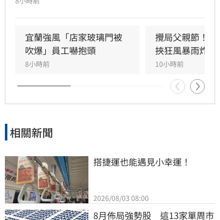
8小時前
亡。此外，五結與三星鄉傳出路樹倒塌，市區選
舉看板受強風吹襲搖搖欲墜，烏石港賞鯨船被迫
全面停駛。
宜蘭強風「店家玻璃門被
攪局父親節！中
吹爆」員工嚇抱頭
挾狂風暴雨炸雙
8小時前
10小時前
相關新聞
搭捷運也能遇見小幸運！
2026/08/03 08:00
8月佈局強勢股　這13家單周市