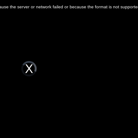
關鍵
15:42
use the server or network failed or because the format is not supporte
無良
15:41
起
15:40
15:40
Video
Player
is
loading.
成形
12:00
」氣
12:00
場！
10:30