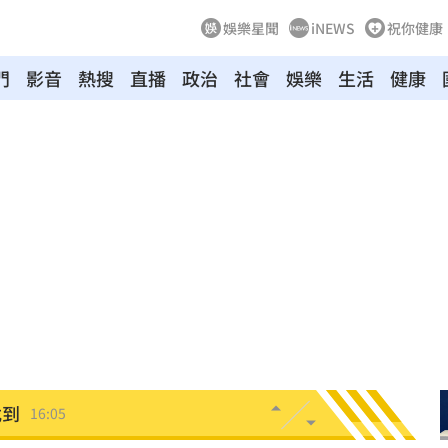
娛樂星聞
iNEWS
祝你健康
門
影音
熱搜
直播
政治
社會
娛樂
生活
健康
判賠
16:21
快
16:18
金」
16:15
安養
16:15
找到
16:05
網友
16:05