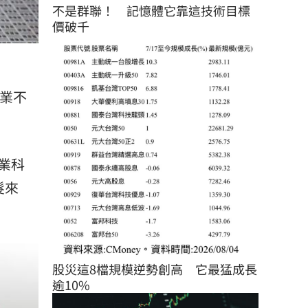
不是群聯！　記憶體它靠這技術目標
價破千
技業不
業科
髮來
股災這8檔規模逆勢創高　它最猛成長
逾10%