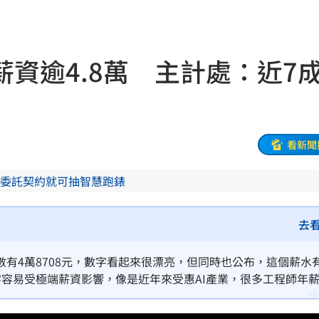
0月
16:04
相
16:04
資逾4.8萬 主計處：近7
屍體
16:00
用
16:00
備
15:57
看新聞
句話
15:57
委託契約就可抽智慧跑錶
委
15:54
去
包
15:52
有4萬8708元，數字看起來很漂亮，但同時也公布，這個薪水
了
15:49
容易受極端薪資影響，像是近年來受惠AI產業，很多工程師年
發文
15:45