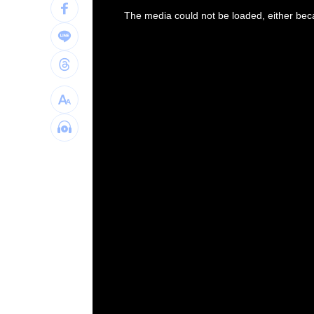
is
台玻千金為何不回台 徐莉玲這件事成
a
The media could not be loaded, either beca
modal
window.
颱風來襲中國卻管制台海！他：無知又
颱風逼近淡水出現龍捲風？老樹連根拔
白海豚橫掃沖繩！4萬戶停電、多人受傷
台灣彩券開獎直播中
20:31
LIVE三立+24小時直播
15:27
三立iNEWS新聞台線上直播
18:00
商場戰國來臨 台中「頂奢大道」逐漸
台彩父親節推新刮刮樂千萬頭獎超「爸
「拍片人的多重宇宙」職涯論壇9/12登