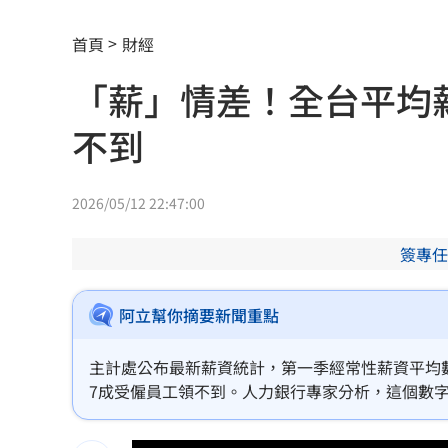
桃園突然狂風暴雨！ 猿龍戰確定延至1
首頁
財經
他曝秘密會議：蔣萬安早知疫苗採購真
「薪」情差！全台平均薪
台中男摔死毛孩！嗆動保「埋了」拒交
不到
新莊路面破裂成溪流 當地702戶無水可
白海豚颱風直撲馬祖 ！台電啟動防颱整
2026/05/12 22:47:00
狄志為揭遺憾 忙接電話錯過父最後一
簽專任
農水署餐會喊凍蒜？黃世杰競辦反擊藍
阿立幫你摘要新聞重點
冷氣連開數個月沒壞 台電示警1事恐傷荷
主計處公布最新薪資統計，第一季經常性薪資平均數
河智媛遭疑不尊重文化 經紀公司回應
7成受僱員工領不到。人力銀行專家分析，這個數字
萬，拉高了平均值。
偷吃粿粿判賠百萬 王子神隱8個月2度
This