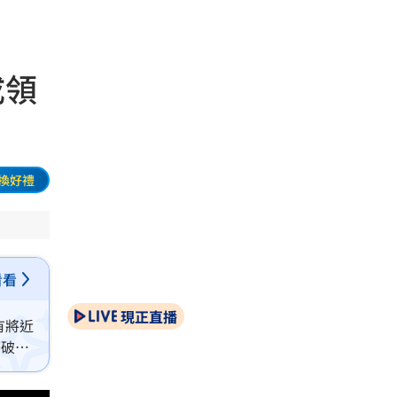
成領
換好禮
看看
現正直播
有將近
薪破百