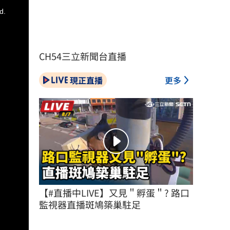
d.
CH54三立新聞台直播
現正直播
更多
【#直播中LIVE】又見＂孵蛋＂? 路口
監視器直播斑鳩築巢駐足