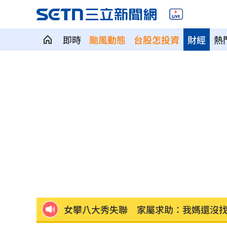
即時
颱風動態
台股怎投資
財經
熱
別以為學生不罰！小三童罵男師娘娘腔
桃猿3新秀剛報到就上場 曾總坦言有點
木木林葦妮26歲生日！許願當「角頭千
憂22歲老牛遭宰 女海陸接力330km送
女攀八大秀失聯 家屬求助：我媽還沒
苗可麗配合失智父演戲「一舉動」逼哭