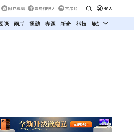
阿立導讀
寶島神很大
富房網
登入
國際
兩岸
運動
專題
新奇
科技
旅遊
汽車
寵物