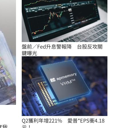
盤前／Fed升息警報降　台股反攻關
鍵曝光
Q2獲利年增221%　愛普*EPS衝4.18
實我
元！