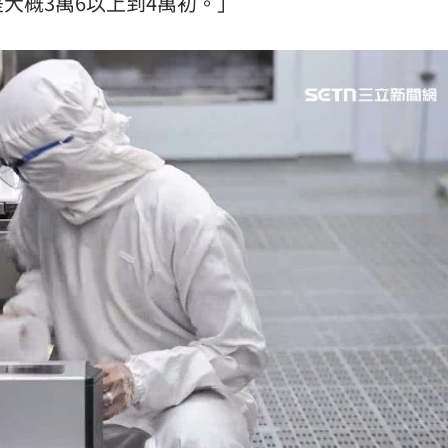
大概3萬6以上到4萬初。」