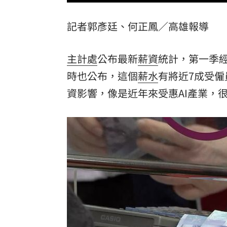
8國球員齊聚高雄 Formosa 7s掀足球
記者郭彥廷、何正鳳／高雄報導
理想混蛋號召粉絲跨海追星吃美食！
18:
主計處
公布最新
薪資
統計，第一季經
時也公布，這個
薪水
有將近7成受
資影響，像是近年來受惠AI產業，