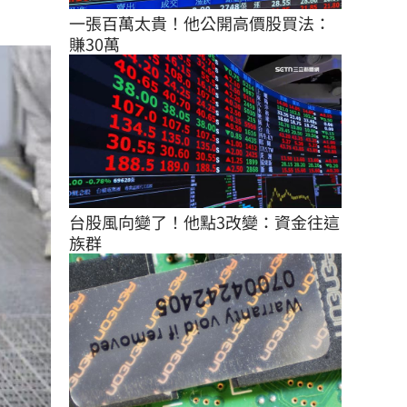
一張百萬太貴！他公開高價股買法：
賺30萬
台股風向變了！他點3改變：資金往這
族群