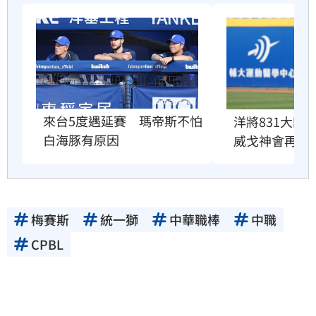
來台5度遇延賽　瑪帝斯不怕
洋將831大限
白海豚有原因
威戈神會再試
梅賽斯
統一獅
中華職棒
中職
CPBL