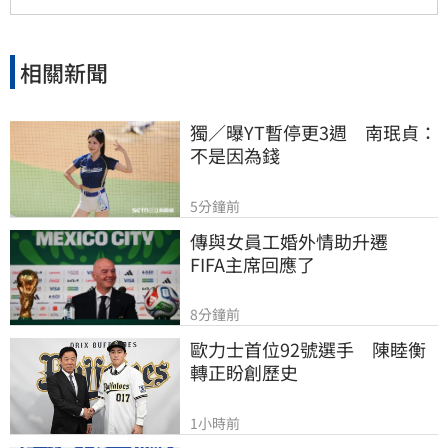
相關新聞
獨／曝YT暫停更3週　南珉貞：
不是因為錢
5分鐘前
傳與女員工婚外情助升遷　
FIFA主席回應了
8分鐘前
歐力士首位92號選手　陳睦衡
轉正盼創歷史
1小時前