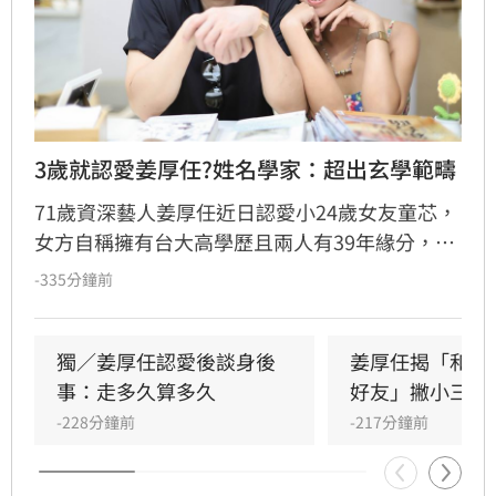
3歲就認愛姜厚任?姓名學家：超出玄學範疇
71歲資深藝人姜厚任近日認愛小24歲女友童芯，
女方自稱擁有台大高學歷且兩人有39年緣分，引
發熱議。隨後女方過往背景遭網友起底，包括多
-335分鐘前
重姓名及婚史遭質疑，網友紛紛提醒姜厚任防
騙。姓名學家吳睿穎指出，女方成年後兩度改姓
恐有違反姓名條例疑慮，且其自稱三歲即認定對
獨／姜厚任認愛後談身後
姜厚任揭「和女
方為老公的說法邏輯矛盾。吳睿穎直言，這段戀
事：走多久算多久
好友」撇小三傳
情的人設背景過於離奇，已完全超出玄學範疇，
-228分鐘前
-217分鐘前
引發各界對女方真實動機的廣泛討論，這段戀情
也因此成為近期演藝圈備受矚目的焦點話題。