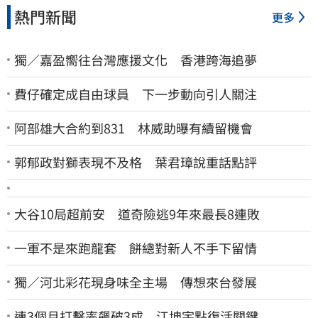
熱門新聞
更多
獨／嘉盈嚮往台灣應援文化 香港跨海追夢
費仔確定成自由球員 下一步動向引人關注
阿部雄大合約到831 林威助曝有續留機會
郭郁政對獅表現不及格 葉君璋說重話點評
大谷10局超前安 道奇險逃9年來最長8連敗
一軍不是來跑龍套 餅總對新人不手下留情
獨／河北彩花現身味全主場 傳想來台發展
連3個月打擊率飆破3成 江坤宇點復活關鍵