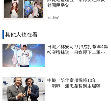
封國民岳父
3小時前
其他人也在看
日職／林安可7月3成打擊率4轟
卻突遭抹消 日媒爆下二軍背
後原因
中職／陪伴富邦悍將10年！
「喇叭」潘忠韋暫別主場轉
播 感性發聲了