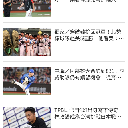
註銷好吃驚
獨家／穿破鞋拚回冠軍！北勢
棒球隊赴美5連勝 他看哭：台
灣囡仔的韌性
中職／阿部雄大合約到831！林
威助曝仍有續留機會 從育成
上一軍獲肯定
TPBL／非科班出身寫下傳奇
林政語成為台灣挑戰日本職籃
教練第一人