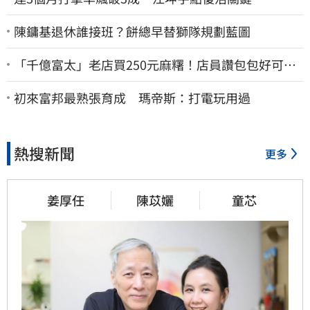
陳鏞基退休誰接班？餅總早替獅隊規劃藍圖
「千億富太」老店買250元麻糬！店員讚包包好可
愛 笑回：我自己做的
初來富邦最熟張育成 瑪帝斯：打電玩用過
熱搜新聞
更多
姜厚任
陳苡孋
童芯