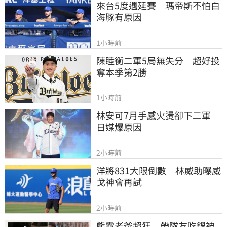
來台5度遇延賽　瑪帝斯不怕白
海豚有原因
1小時前
陳睦衡二軍5局無失分　超好投
奪本季第2勝
1小時前
林安可7月手感火燙卻下二軍　
日媒爆原因
2小時前
洋將831大限倒數　林威助曝威
戈神會再試
2小時前
熊霓老爸超狂　帶隊友吃鍋被