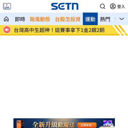
登入
即時
颱風動態
台股怎投資
運動
熱門
影音
回應
台灣高中生超神！這賽事拿下1金2銀2銅
二伯衣
笑