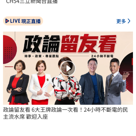
CH54三立新聞台直播
現正直播
更多
政論留友看 6大王牌政論一次看！24小時不斷電的民
主流水席 歡迎入座