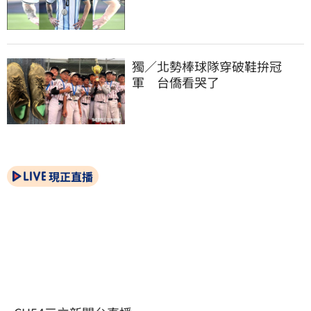
獨／北勢棒球隊穿破鞋拚冠
軍　台僑看哭了
現正直播