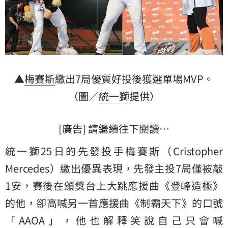
▲
梅賽斯
繳出7局優質好投後獲選單場MVP。
（圖／
統一獅
提供）
[廣告] 請繼續往下閱讀…
統一獅25日的先發投手梅賽斯（Cristopher
Mercedes）繳出優異表現，先發主投7局僅被敲
1安，賽後在頒獎台上大跳應援曲《登峰造極》
的他，卻高喊另一首應援曲《制霸天下》的口號
「AAOA」，他也解釋笑說自己只會喊