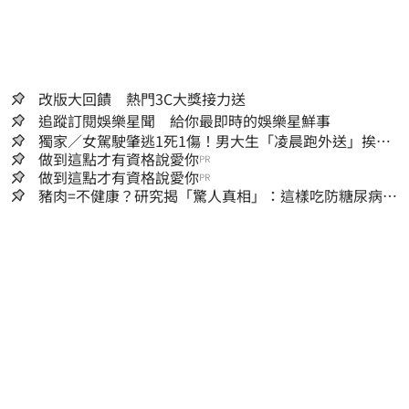
改版大回饋 熱門3C大獎接力送
追蹤訂閱娛樂星聞 給你最即時的娛樂星鮮事
獨家／女駕駛肇逃1死1傷！男大生「凌晨跑外送」挨
撞 媽淚：家快瓦解
做到這點才有資格說愛你
PR
做到這點才有資格說愛你
PR
豬肉=不健康？研究揭「驚人真相」：這樣吃防糖尿病、
降膽固醇