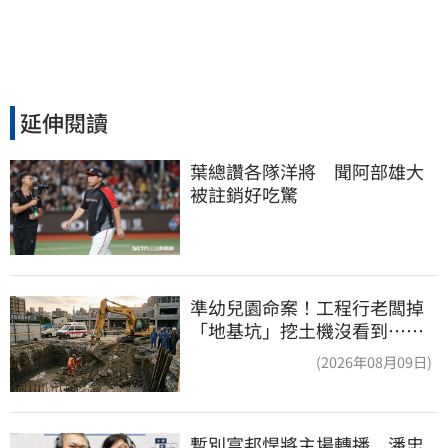
延伸閱讀
葉總讚各隊洋將　聞阿部雄大
被註銷好吃驚
準幼兒園命案！工程行老闆掉
「地基坑」挖土機沒看到…下
土石活埋他
(2026年08月09日)
暫別富邦悍將主場轉播　潘忠