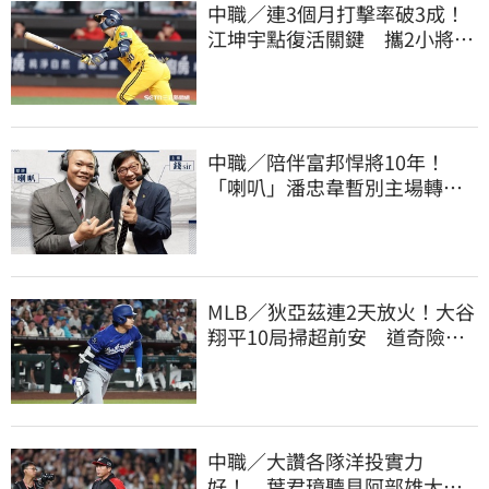
中職／連3個月打擊率破3成！
江坤宇點復活關鍵 攜2小將赴
美特訓見成效
中職／陪伴富邦悍將10年！
「喇叭」潘忠韋暫別主場轉
播 感性發聲了
MLB／狄亞茲連2天放火！大谷
翔平10局掃超前安 道奇險逃9
年來最長8連敗
中職／大讚各隊洋投實力
好！ 葉君璋聽見阿部雄大被