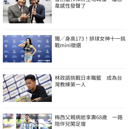
韋感性發聲了
獨／身高173！排球女神十一挑
戰mini徵選
林政語挑戰日本職籃　成為台
灣教練第一人
梅西父親病逝享壽68歲　一路
陪伴兒闖足壇