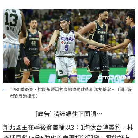
TPBL季後賽，桃園永豐雲豹高錦瑋罰球後和隊友擊掌。（圖／記
者劉彥池攝影）
[廣告] 請繼續往下閱讀…
新北國王
在季後賽首輪以3：1淘汰
台啤雲豹
，
林
彥廷
貢獻15分5助攻的表現相當關鍵。雲豹好友