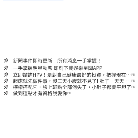
新聞事件即時更新 所有消息一手掌握！
一手掌握明星動態 即刻下載娛樂星聞APP
立即諮詢HPV！是對自己健康最好的投資，把握現在不
PR
嫌晚！
起床就先做件事，沒三天小腹就不見了! 肚子一天天變
PR
小！
檸檬搭配它，臉上斑點全部消失了，小肚子都變平坦了
PR
做到這點才有資格說愛你
PR