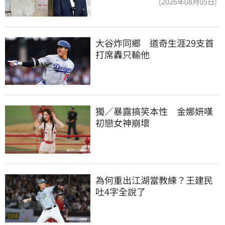
(2026年08月05日)
大谷炸同鄉　道奇生涯29支首
打席轟只輸他
獨／暴露搞笑本性　金娜妍嘆
初戀女神崩壞
為何重出江湖當教練？王建民
吐4字全說了