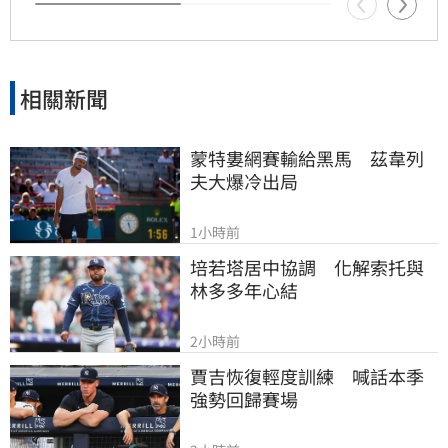
糖，避免糖尿病併發症帶來的器官損傷，千萬別
因一時的僥倖心態，錯失逆轉病情的最佳時機，
造成終身遺憾。
相關新聞
蒙特婁網賽輸給黑馬　茲韋列
夫大爆冷出局
1小時前
培若塔居中協調　化解索托與
林多多年心結
2小時前
賈吉恢復輕度訓練　喊話本季
強勢回歸賽場