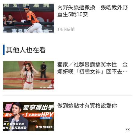
內野失誤遭撤換　張皓崴外野
重生5戰10安
14小時前
其他人也在看
獨家／社群暴露搞笑本性 金
娜妍嘆「初戀女神」回不去！
喊話想代言啤酒
做到這點才有資格說愛你
PR