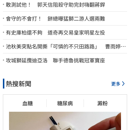
敢測試他！ 郭天信阻殺守助完封嗨翻蔣銲
會守的不會打！ 餅總曝猛獅二游人選兩難
有史庫柏還不夠 道奇再交易皇家明星左投
池秋美突點名開撕「可憐的不只田路路」 曹雨婷45
字回應了
攻城獅延攬迪亞洛 聯手德魯挑戰冠軍寶座
熱搜新聞
更多
血糖
糖尿病
澱粉