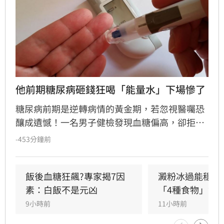
他前期糖尿病砸錢狂喝「能量水」下場慘了
糖尿病前期是逆轉病情的黃金期，若忽視醫囑恐
釀成遺憾！一名男子健檢發現血糖偏高，卻拒絕
正規治療，轉而聽信網路生機飲食群組，大量攝
-453分鐘前
取高糖水果與不明草藥，甚至迷信「能量水」排
毒。短短四個半月，男子血糖飆破600大關，因
全身器官長期處於高糖環境導致腎衰竭，最終昏
飯後血糖狂飆?專家揭7因
澱粉冰過能穩血
迷送醫緊急洗腎才撿回一命。醫師李唐越強調，
素：白飯不是元凶
「4種食物」無
糖尿病治療切勿盲目嘗試偏方，應透過規律運
9小時前
11小時前
動、飲食控制及專業藥物治療，才能有效控制血