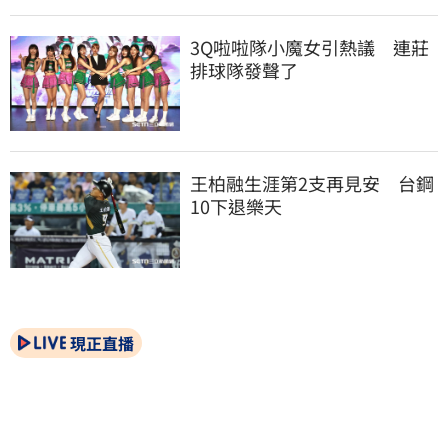
3Q啦啦隊小魔女引熱議　連莊
排球隊發聲了
王柏融生涯第2支再見安　台鋼
10下退樂天
現正直播