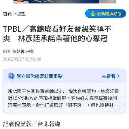
首頁
運動
看新聞換好禮
TPBL／高錦瑋看好友晉級笑稱不
爽 林彥廷承諾帶著他的心奪冠
記者
倪芝蓉
報導
2026/05/17 20:52:00
阿立幫你摘要新聞重點
去看看
新北國王在季後賽首輪以3：1淘汰台啤雲豹，林彥廷貢
獻15分5助攻的表現相當關鍵。雲豹好友高錦瑋賽後開
玩笑地表示，看他打這麼好「很不爽」，但也期待林彥
廷「進到冠軍賽就拿冠軍吧！」林彥廷則回應會帶著小
高想拿冠軍的心前進。
記者倪芝蓉／台北報導