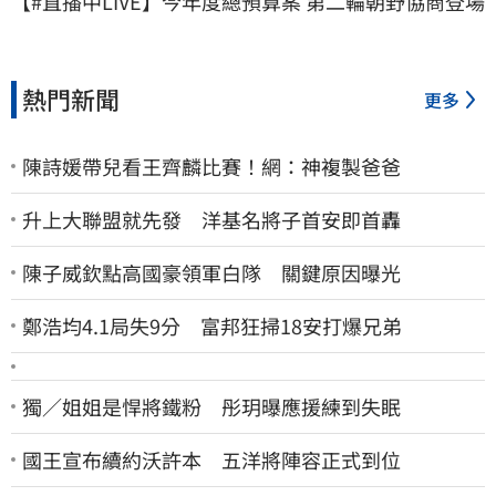
【#直播中LIVE】今年度總預算案 第二輪朝野協商登場
熱門新聞
更多
陳詩媛帶兒看王齊麟比賽！網：神複製爸爸
升上大聯盟就先發 洋基名將子首安即首轟
陳子威欽點高國豪領軍白隊 關鍵原因曝光
鄭浩均4.1局失9分 富邦狂掃18安打爆兄弟
獨／姐姐是悍將鐵粉 彤玥曝應援練到失眠
國王宣布續約沃許本 五洋將陣容正式到位