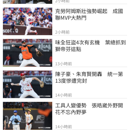
2小時前
克勞阿姆斯壯強勢崛起　成國
聯MVP大熱門
2小時前
味全狂盜4次有玄機　葉總抓到
獅帝芬這點
13小時前
陳子豪、朱育賢開轟　統一第
13度慘遭完封
14小時前
工具人變優勢　張皓崴外野開
花不忘內野夢
14小時前