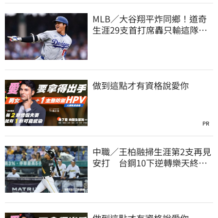
MLB／大谷翔平炸同鄉！道奇
生涯29支首打席轟只輸這隊
友 一棒締3里程碑
做到這點才有資格說愛你
PR
中職／王柏融掃生涯第2支再見
安打 台鋼10下逆轉樂天終止
對戰5連敗
做到這點才有資格說愛你