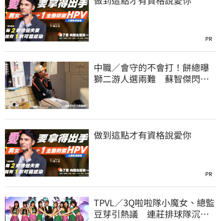
PR
中職／會守的不會打！餅總曝
獅二游人選兩難 蘇智傑閃到
腰最快下週歸隊
做到這點才有資格說愛你
PR
TPVL／3Q啦啦隊小魔女、總監
豆芽引熱議 連莊排球隊沉默6