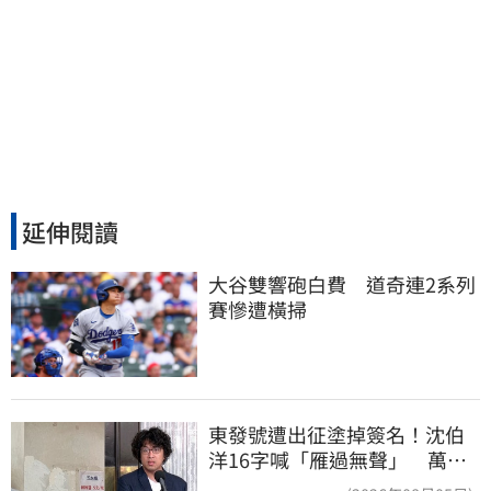
延伸閱讀
大谷雙響砲白費　道奇連2系列
賽慘遭橫掃
東發號遭出征塗掉簽名！沈伯
洋16字喊「雁過無聲」 萬人
讚：這就是高度