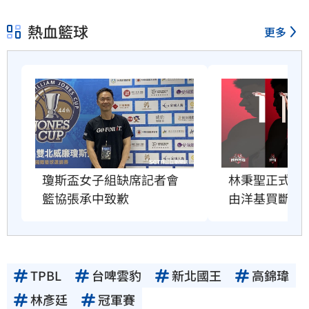
熱血籃球
更多
瓊斯盃女子組缺席記者會　
林秉聖正式告
籃協張承中致歉
由洋基買斷合
TPBL
台啤雲豹
新北國王
高錦瑋
林彥廷
冠軍賽