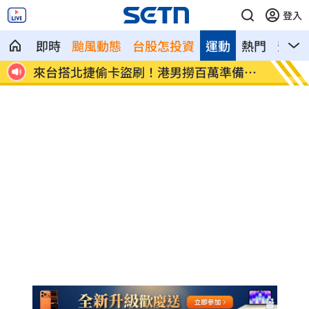
登入
即時
颱風動態
台股怎投資
運動
熱門
影音
市
來台搭北捷偷卡盜刷！港男撈百萬準備買
傳陸客
房