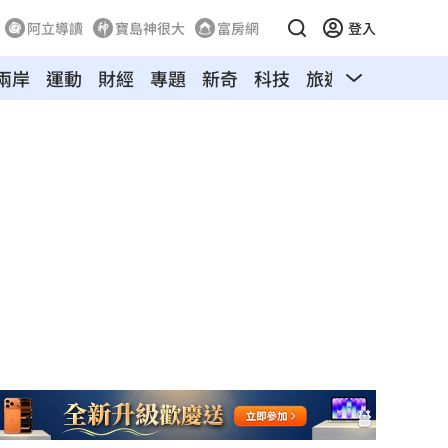
阿立導讀
寶島神很大
富房網
登入
兩岸
運動
財經
專題
新奇
科技
旅遊
汽車
寵物