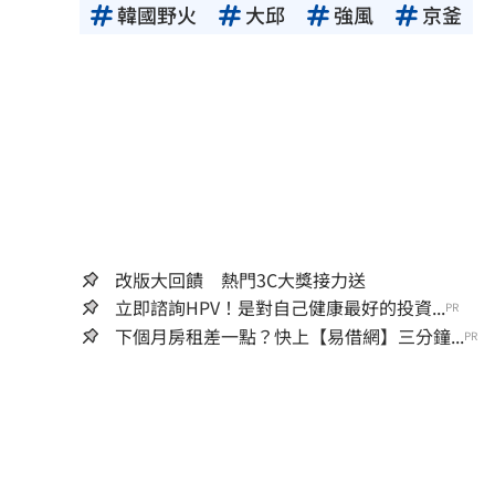
韓國野火
大邱
強風
京釜
改版大回饋 熱門3C大獎接力送
立即諮詢HPV！是對自己健康最好的投資...
PR
下個月房租差一點？快上【易借網】三分鐘...
PR