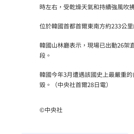
時左右，受乾燥天氣和持續強風吹拂
「拍片人的多重宇宙」職涯論壇9/12登
8國球員齊聚高雄 Formosa 7s掀足球
位於韓國首都首爾東南方約233公
理想混蛋號召粉絲跨海追星吃美食！
18:
韓國山林廳表示，現場已出動26架
段。
韓國今年3月遭遇該國史上最嚴重的
毀。（中央社首爾28日電）
©中央社