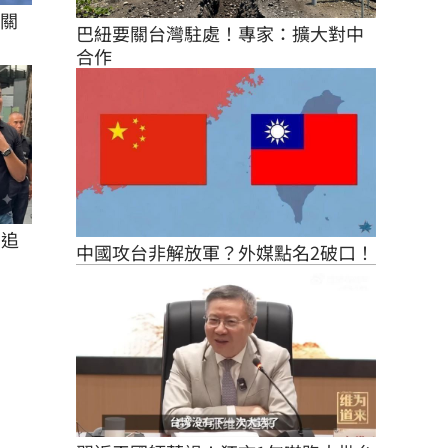
%關
巴紐要關台灣駐處！專家：擴大對中
合作
在追
中國攻台非解放軍？外媒點名2破口！