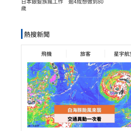
日本銀髮族瘋工作　逾4成想做到80
歲
熱搜新聞
飛機
旅客
星宇航