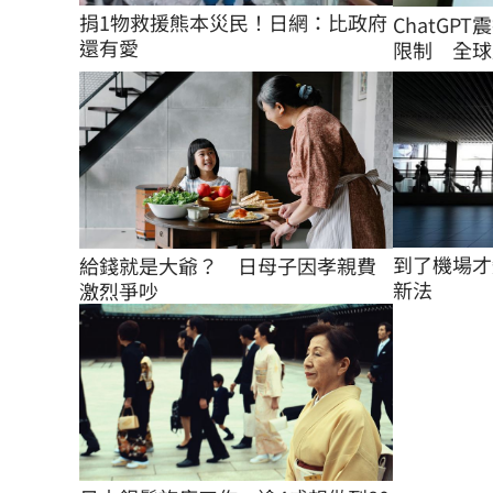
捐1物救援熊本災民！日網：比政府
ChatGP
還有愛
限制 全球用
到了機場才
給錢就是大爺？　日母子因孝親費
新法
激烈爭吵