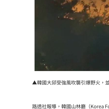
藥華藥AOP仲裁出爐 公司財務無重大
英特爾靠川普不夠 業界:客戶不敢惹台積
「最美變性人」揭離婚真相 自曝主動
慈濟內部信曝光！還原遭詐10億採購過
台灣彩券開獎直播中
20:31
LIVE三立+24小時直播
15:27
三立iNEWS新聞台線上直播
18:00
▲韓國大邱受強風吹襲引爆野火，
AI時代！威力馬導入智慧營運系統提升
台彩父親節推新刮刮樂千萬頭獎超「爸
路透社報導，韓國山林廳（Korea Fo
商場戰國來臨 台中「頂奢大道」逐漸