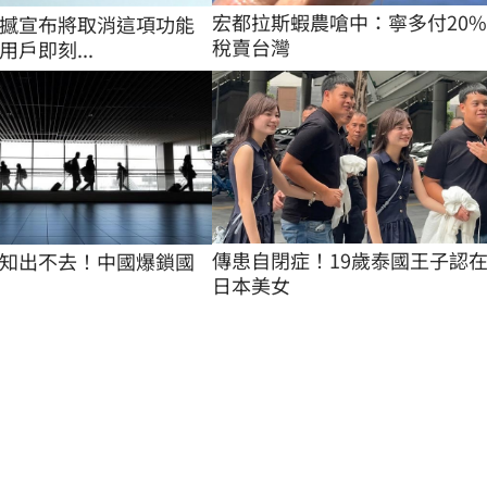
宏都拉斯蝦農嗆中：寧多付20
T震撼宣布將取消這項功能
稅賣台灣
戶即刻...
傳患自閉症！19歲泰國王子認
知出不去！中國爆鎖國
日本美女