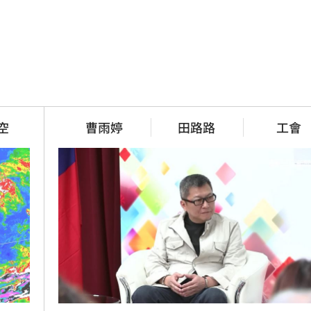
空
曹雨婷
田路路
工會