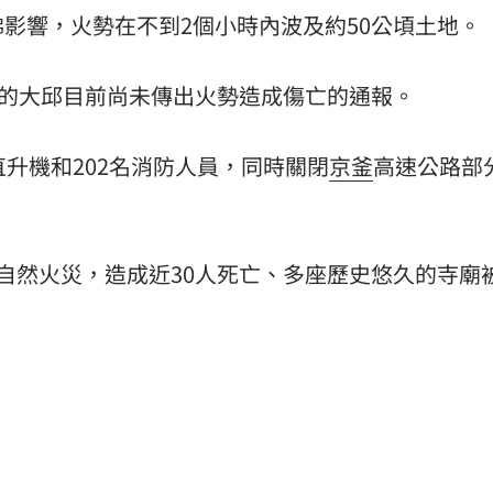
影響，火勢在不到2個小時內波及約50公頃土地。
場！
10:30
熱潮
10:00
里的大邱目前尚未傳出火勢造成傷亡的通報。
15
直升機和202名消防人員，同時關閉
京釜
高速公路部
自然火災，造成近30人死亡、多座歷史悠久的寺廟