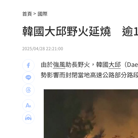
颱風逼近淡水老街暴雨 午後狂風驟雨襲
首頁
國際
藍重提統一論述 徐國勇轟：呼應北京
韓國大邱野火延燒 逾1
中颱白海豚逼近 喜來登大飯店圍籬突
小煜離婚後首個父親節 一句話逼哭網
2025/04/28 22:21:00
男星陳屍河中 背包藏20kg水泥塊死因
由於
強風
助長野火，韓國
大邱
（Da
白海豚豪雨開炸！大全聯搶1元蔬菜
勢影響而封閉當地高速公路部分路
15:2
新／7縣市大雨特報 大雷雨最新警戒區
中颱白海豚逐漸逼近 北市工地鷹架突
千人烤蚵又來了！不畏35度高溫啖鮮甜
月經期發胖很正常?順著荷爾蒙「7天」