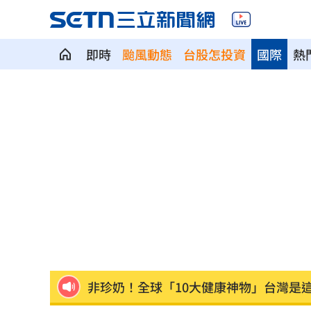
即時
颱風動態
台股怎投資
國際
熱
台玻千金為何不回台 徐莉玲這件事成
颱風來襲中國卻管制台海！他：無知又
白海豚來了！最強風雨「恐24小時內灌
白海豚橫掃沖繩！4萬戶停電、多人受傷
佛心價吸客！屏東自助餐雞肉加3菜銅板
非珍奶！全球「10大健康神物」台灣是