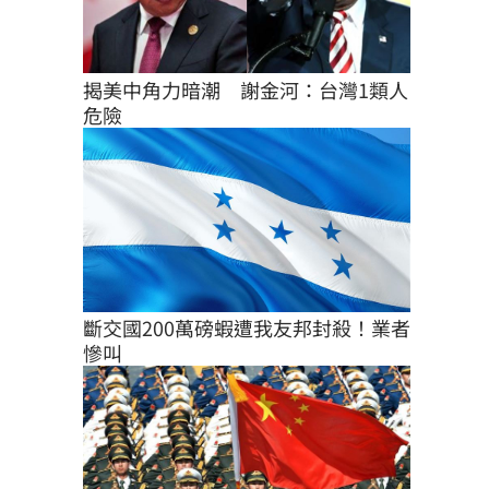
揭美中角力暗潮　謝金河：台灣1類人
危險
斷交國200萬磅蝦遭我友邦封殺！業者
慘叫