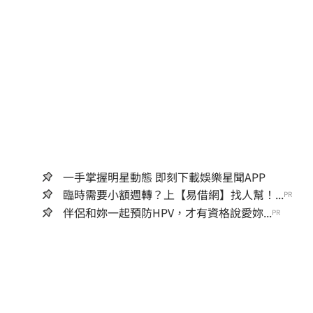
一手掌握明星動態 即刻下載娛樂星聞APP
臨時需要小額週轉？上【易借網】找人幫！...
PR
伴侶和妳一起預防HPV，才有資格說愛妳...
PR