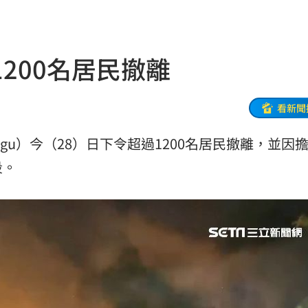
擊
15:36
敘事
15:35
200名居民撤離
倒塌
15:33
友
15:32
看新聞
成謎
15:27
egu）今（28）日下令超過1200名居民撤離，並因
段。
5
曝
15:25
倒塌
15:23
海味
15:19
燃脂
15:13