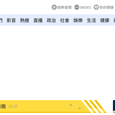
娛樂星聞
iNEWS
祝你健康
門
影音
熱搜
直播
政治
社會
娛樂
生活
健康
關鍵
15:42
無良
15:41
完」
15:40
15:40
價
15:38
這個
15:37