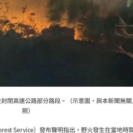
影響
15:12
電
15:02
放手
15:02
程
14:58
並封閉高速公路部分路段。（示意圖，與本新聞無關
效率
12:00
照）
」氣
12:00
rest Service）發布聲明指出，野火發生在當地時
成形
12:00