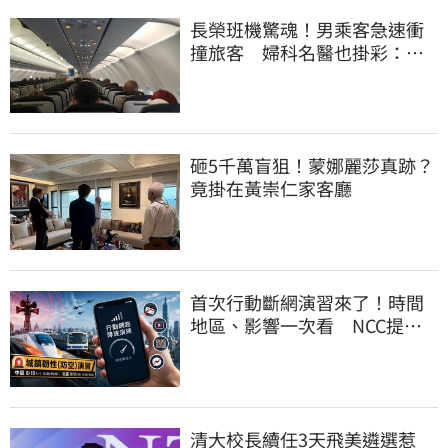
長榮班機驚魂！男乘客急速衝
撞旅客 婦科名醫也掛彩：全
機卡半小時
砸5千萬盲狙！蒙娜麗莎真跡？
竟掛在黃崇仁家客廳
首次行動斷網演習來了！時間
地區、影響一次看 NCC提醒
先做好3件事
清大校長續任3天飛美遴選惹