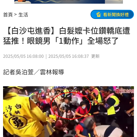
首頁
生活
看新聞換好禮
【白沙屯進香】白髮嬤卡位鑽轎底遭
猛推！眼鏡男「1動作」全場怒了
2025/05/05 16:08:00
2025/05/05 16:08:37
更新
記者吳泊萱／雲林報導