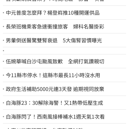
中元普度怎麼拜？楊登嵙推10種開運供品
長榮班機乘客急速衝撞旅客 婦科名醫掛彩
男暈倒送醫驚雙腎衰退 5大傷腎習慣曝光
伍婉華喊白沙屯颱風致歉 全網打氣讚親切
今11縣市停水！這縣市最長11小時沒水用
政府生活補助5000元連3天發 逾期視同放棄
白海豚23：30解除海警！又1熱帶低壓生成
白海豚閃了！西南風接棒補水1週天氣1次看