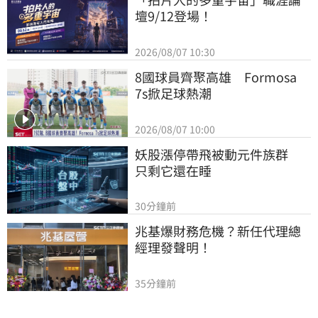
壇9/12登場！
2026/08/07 10:30
8國球員齊聚高雄　Formosa 
7s掀足球熱潮
2026/08/07 10:00
妖股漲停帶飛被動元件族群　
只剩它還在睡
30分鐘前
兆基爆財務危機？新任代理總
經理發聲明！
35分鐘前