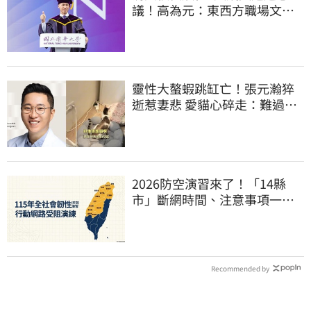
議！高為元：東西方職場文化
差異的理解不足
靈性大螯蝦跳缸亡！張元瀚猝
逝惹妻悲 愛貓心碎走：難過不
比我們少
2026防空演習來了！「14縣
市」斷網時間、注意事項一次
看
Recommended by