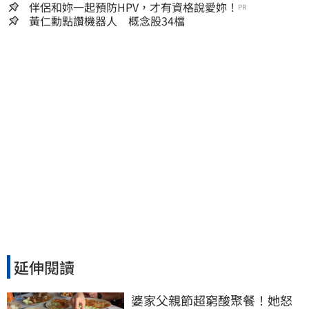
嫌晚！
伴侶和妳一起預防HPV，才有資格說愛妳！
PR
黃仁勳點讚機器人 概念股34檔
延伸閱讀
婆家父親節超窮酸聚餐！她怒