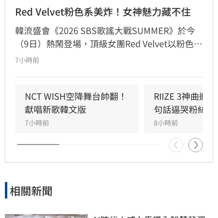
Red Velvet粉色系美炸！女神魅力藏不住
韓流盛會《2026 SBS歌謠大戰SUMMER》於今
（9日）熱鬧登場，頂級女團Red Velvet以粉色系
精緻造型驚艷亮相，展現夏日女王強大氣場。此
7小時前
次她們帶來由成員Joy參與製作的人氣歌曲
〈Surfin' Boy〉，將Bossa Nova、雷鬼節奏與
House Groove巧妙融合，曲風清爽且具質感。
NCT WISH空降舞台帥翻！
RIIZE 3神曲
成員們以優雅且帶有度假感的舞蹈動作，完美詮
獻唱新歌韓文版
句話逼哭粉絲
釋歌曲的波浪律動，將夏日氛圍推向最高點。儘
7小時前
8小時前
管僅演出單曲，Red Velvet仍憑藉成熟且活潑的
舞台魅力，成功吸引全場目光，為粉絲帶來一場
視覺與聽覺的夏日饗宴。
相關新聞