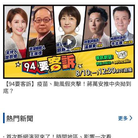
【94要客訴】疫苗、颱風假夾擊！蔣萬安推中央拗到
底？
熱門新聞
更多
首次斷網演習來了！時間地區、影響一次看