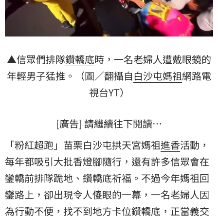
▲信眾們排隊
鑽轎底
時，一名老婦人遭戴眼鏡的
年輕男子猛推。（圖／翻攝自
白沙屯
媽祖
網路電
視台YT）
[廣告] 請繼續往下閱讀…
「粉紅超跑」苗栗白沙屯拱天宮媽祖
進香
活動，
每年都吸引大批香燈腳隨行，還有許多信眾會在
鑾轎前排隊跪地、鑽轎底祈福。不過今年媽祖回
鑾路上，卻出現令人傻眼的一幕，一名老婦人因
為行動不便，找不到地方卡位鑽轎底，正當義交