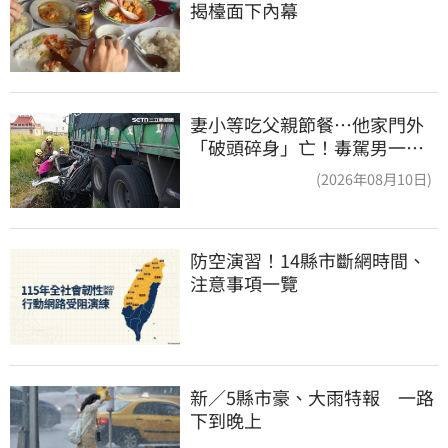
揭檯面下內幕
妻小等吃父親節餐⋯他家門外
「破頭碎身」亡！毒駕男一路
向南撞死人收押
(2026年08月10日)
防空演習！14縣市斷網時間、
注意事項一覽
新／5縣市豪、大雨特報　一路
下到晚上