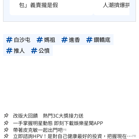
包」義賣攏是假
人潮擠爆拱天
白沙屯
媽祖
進香
鑽轎底
推人
公憤
改版大回饋 熱門3C大獎接力送
一手掌握明星動態 即刻下載娛樂星聞APP
帶著皮克敏一起出門吧
PR
立即諮詢HPV！是對自己健康最好的投資，把握現在不
PR