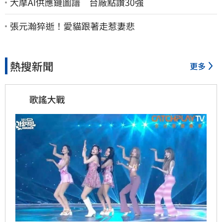
大摩AI供應鏈圖譜 台廠點讚30強
張元瀚猝逝！愛貓跟著走惹妻悲
熱搜新聞
更多
歌謠大戰