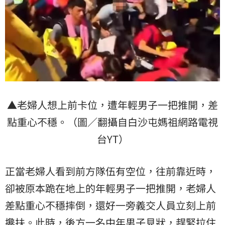
▲老婦人想上前卡位，遭年輕男子一把推開，差
點重心不穩。（圖／翻攝自白沙屯媽祖網路電視
台YT）
正當老婦人看到前方隊伍有空位，往前靠近時，
卻被原本跪在地上的年輕男子一把推開，老婦人
差點重心不穩摔倒，還好一旁義交人員立刻上前
攙扶。此時，後方一名中年男子見狀，趕緊拉住