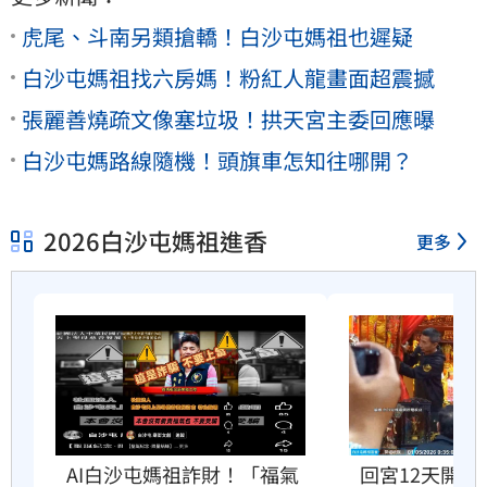
虎尾、斗南另類搶轎！白沙屯媽祖也遲疑
白沙屯媽祖找六房媽！粉紅人龍畫面超震撼
張麗善燒疏文像塞垃圾！拱天宮主委回應曝
白沙屯媽路線隨機！頭旗車怎知往哪開？
2026白沙屯媽祖進香
更多
AI白沙屯媽祖詐財！「福氣
回宮12天開