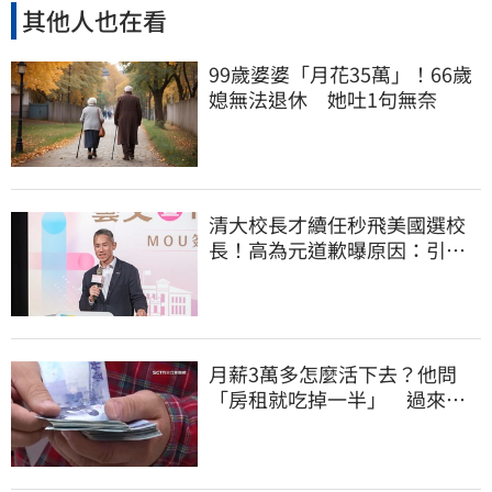
其他人也在看
99歲婆婆「月花35萬」！66歲
媳無法退休 她吐1句無奈
清大校長才續任秒飛美國選校
長！高為元道歉曝原因：引起
我的好奇
月薪3萬多怎麼活下去？他問
「房租就吃掉一半」 過來人
喊：可以活