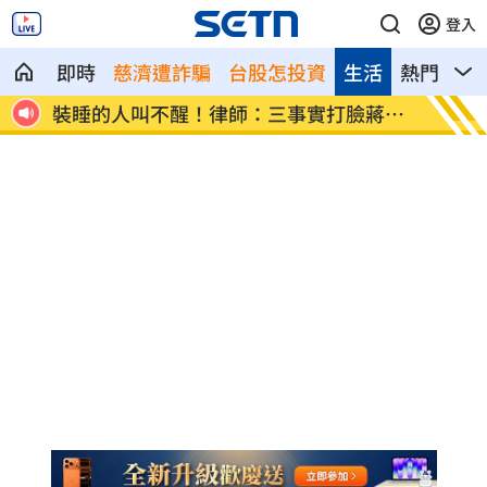
登入
即時
慈濟遭詐騙
台股怎投資
生活
熱門
影
應了
裝睡的人叫不醒！律師：三事實打臉蔣萬
妖股漲
安
睡